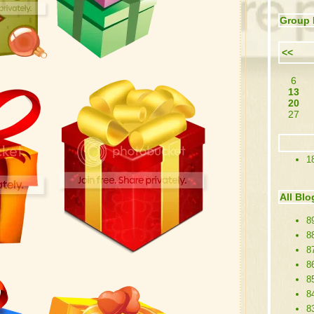
Group 
<<
6
13
20
27
1
All Blo
8
88
8
86
8
84
8