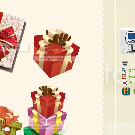
ฝาก
Rs
Sm
ผ