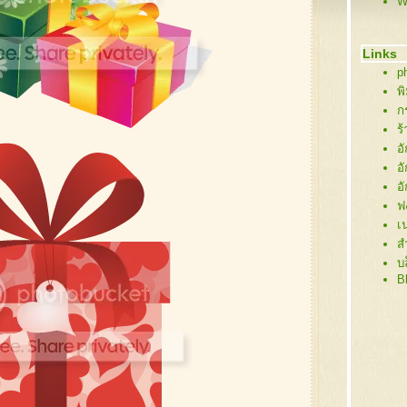
W
6
6
5
Links
5
p
5
พ
5
ก
55
ร
5
อ
5
อ
5
อ
5
ฟ
5
เ
4
ส
4
บ
4
B
4
4
4
4
4
4
4