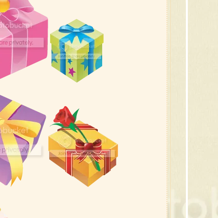
1
17
1
1
1
1
1
1
1
9
8
7
6
5
4
3 
2 
1 