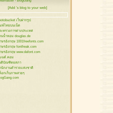
ebmaster - BlogGang
1 ต้นคริสต์มาส
0 ต้นคริสต์มาส , กวางลายเส้น
[Add 's blog to your web]
9 บ้านหิมะ สำหรับแต่งภาพ
8 นางฟ้า , ซานต้า , สโนว์แมน
hotobucket เว็บฝากรูป
7 ซานต้า , สโนว์แมน
ิมพ์ไทยบนเน็ต
6 ภาพกล่องของขวัญ
ระทรวงการต่างประเทศ
 คริสต์มาส อิลลัสเก่าๆ
้านน้ำหอม douglas.de
4 ซานต้า,ของแต่งคริสต์มาส
ักษรอังกฤษ 1001freefonts.com
3 กิ่งสน แต่งคริสต์มาส
ักษรอังกฤษ fontfreak.com
2 ซานตี้ , ซานต้า
ักษรอังกฤษ www.dafont.com
1 ต้นคริสต์มาส
๐นต์.คอม
0 ต้นคริสต์มาส
นติบัณฑิตยสภา
9 ซานตาคลอส
ำนักงานตำรวจแห่งชาติ
8 ของแต่งภาพคริสต์มาส
ล็อกเก็บภาพสวยๆ
7 คริสต์มาสบอล
logGang.com
6 คริสต์มาสบอล
5 คริสต์มาสบอล
4 คริสต์มาสบอล
3 สโนว์แมน
2 สโนว์แมน
1 สโนว์แมน
0 ซานตาคลอส , กวาง