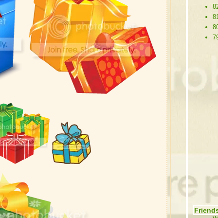
8
8
8
7
7
77
7
7
7
7
7
7
7
6
6
67
6
6
6
6
Friends
6