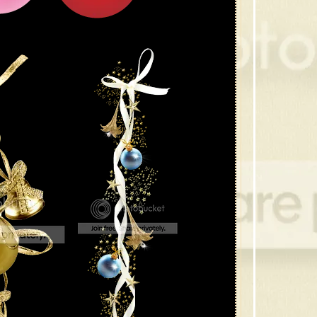
39 กร
38 ของ
37 กร
36 คริ
35 ต้
34 ซา
33 เท
32 คร
31 คร
30 หมว
29 โบว
28 ภา
27 ซาน
26 โบว
25 ภาพ
24 ภา
23 ต้
22 ต้
21 ขอ
20 ซา
19 ซานต