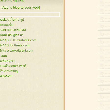
ster - BlogGang
นคริสต์มาส
นคริสต์มาส , กวางลายเส้น
[Add 's blog to your web]
านหิมะ สำหรับแต่งภาพ
งฟ้า , ซานต้า , สโนว์แมน
ucket เว็บฝากรูป
นต้า , สโนว์แมน
ไทยบนเน็ต
พกล่องของขวัญ
วงการต่างประเทศ
สต์มาส อิลลัสเก่าๆ
้ำหอม douglas.de
นต้า,ของแต่งคริสต์มาส
อังกฤษ 1001freefonts.com
งสน แต่งคริสต์มาส
อังกฤษ fontfreak.com
ตี้ , ซานต้า
อังกฤษ www.dafont.com
นคริสต์มาส
.คอม
นคริสต์มาส
ัณฑิตยสภา
านตาคลอส
งานตำรวจแห่งชาติ
งแต่งภาพคริสต์มาส
เก็บภาพสวยๆ
ิสต์มาสบอล
ang.com
ิสต์มาสบอล
ิสต์มาสบอล
ิสต์มาสบอล
นว์แมน
นว์แมน
นว์แมน
นตาคลอส , กวาง