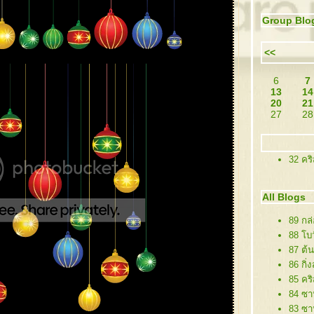
Group Blo
<<
6
7
13
14
20
21
27
28
32 คร
All Blogs
89 กล
88 โบว
87 ต้
86 กิ่
85 คริ
84 ซาน
83 ซา