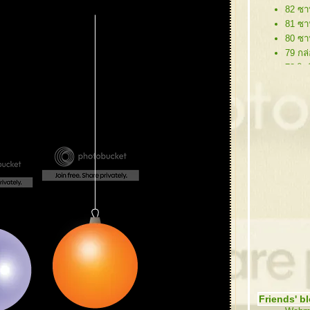
82 ซา
81 ซา
80 ซา
79 กล่
78 ริบ
77 ป้า
76 ต้
75 ต้
74 ซา
73 คร
72 ซา
71 กร
70 กร
69 โล
68 กิ
67 ซาน
66 ต้
65 หม
64 คร
63 กิ
Friends' b
62 คริ