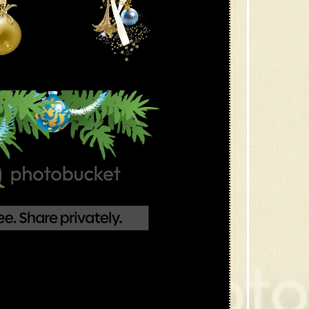
18 กล
17 สโน
16 กร
15 คร
14 ภา
13 ภา
12 ภา
11 ภา
10 ต้
9 กิ่ง
8 เที
7 คริ
6 คริ
5 ภาพ
4 ภาพ
3 คริส
2 คริส
1 ต้นค