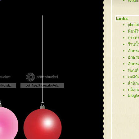
Webma
61 ต้
60 ต้
59 บ้
Links
58 นา
photob
57 ซา
พิมพ์
56 ภา
กระทร
55 คริ
ร้านน
54 ซา
อักษร
53 กิ่
อักษร
52 ซาน
อักษร
51 ต้
ฟ๐นต์
50 ต้
เนติบ
49 ซ
สำนัก
48 ขอ
บล็อก
47 คร
BlogG
46 คร
45 คร
44 คร
43 สโ
42 สโ
41 สโ
40 ซา