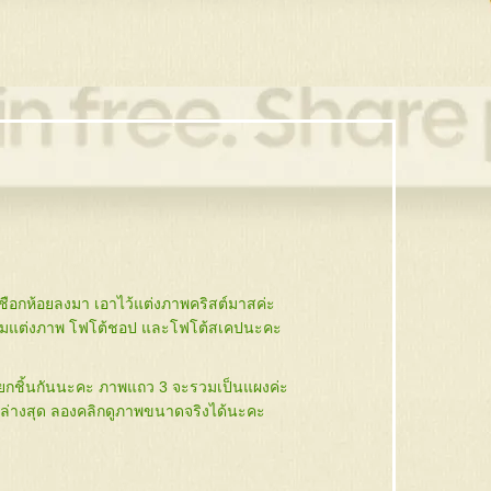
ือกห้อยลงมา เอาไว้แต่งภาพคริสต์มาสค่ะ
รมแต่งภาพ โฟโต้ชอป และโฟโต้สเคปนะคะ
ยกชิ้นกันนะคะ ภาพแถว 3 จะรวมเป็นแผงค่ะ
านล่างสุด ลองคลิกดูภาพขนาดจริงได้นะคะ