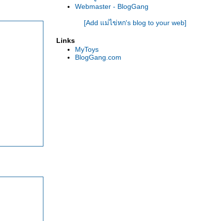
Webmaster - BlogGang
[Add แม่ไข่หก's blog to your web]
Links
MyToys
BlogGang.com