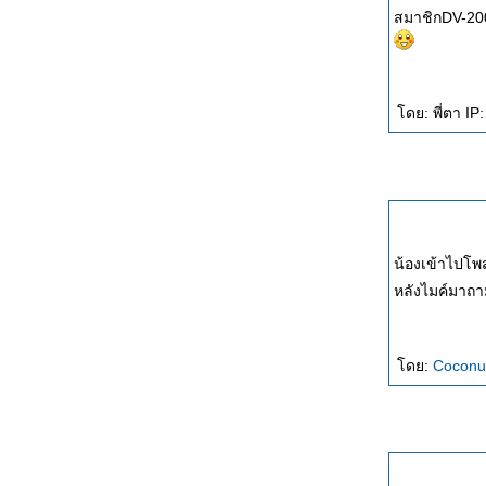
สมาชิกDV-200
ดย: พี่ตา IP
น้องเข้าไปโพส
หลังไมค์มาถา
ดย:
Coconu