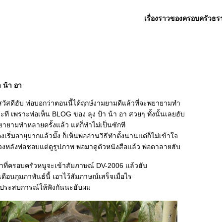
เรื่องราวของครอบครัวธร
า น้า อา
สวัสดีฮับ พ่อบอกว่าตอนนี้ได้ฤกษ์งามยามดีแล้วที่จะพยายามทำ
ที เพราะพ่อเห็น BLOG ของ ลุง ป้า น้า อา สวยๆ ทั้งนั้นเลยฮับ
ายามทำหลายครั้งแล้ว แต่ก็ทำไม่เป็นซักที
งเริ่มอายุมากแล้วมั๊ง ก็เห็นพ่ออ่านวิธีทำตั้งนานแต่ก็ไม่เข้าใจ
่วงหลังพ่อชอบแต่ดูรูปภาพ พอมาดูตัวหนังสือแล้ว พ่อตาลายฮับ
ลาที่ครอบครัวหนูจะเข้าสัมภาษณ์ DV-2006 แล้วฮับ
ดือนกุมภาพันธ์นี้ เอาไว้สัมภาษณ์เสร็จเมื่อไร
าประสบการณ์ให้ฟังกันนะฮับผม