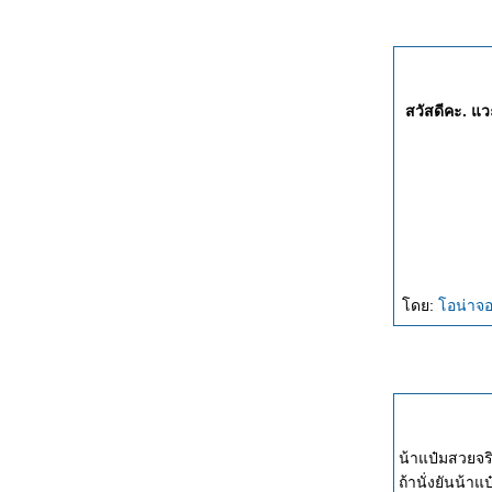
สวัสดีคะ. แ
ดย:
อน่าจอ
น้าแป๋มสวยจริง
ถ้านั่งยันน้าแ