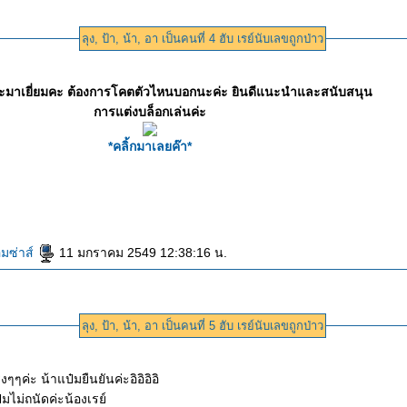
ลุง, ป้า, น้า, อา เป็นคนที่ 4 ฮับ เรย์นับเลขถูกป่าว
วะมาเยี่ยมคะ ต้องการโคตตัวไหนบอกนะค่ะ ยินดีแนะนำและสนับสนุน
การแต่งบล็อกเล่นค่ะ
*คลิ้กมาเลยค๊า*
มซ่าส์
11 มกราคม 2549 12:38:16 น.
ลุง, ป้า, น้า, อา เป็นคนที่ 5 ฮับ เรย์นับเลขถูกป่าว
ๆๆค่ะ น้าแป๋มยืนยันค่ะอิอิอิอิ
ป๋มไม่ถนัดค่ะน้องเรย์