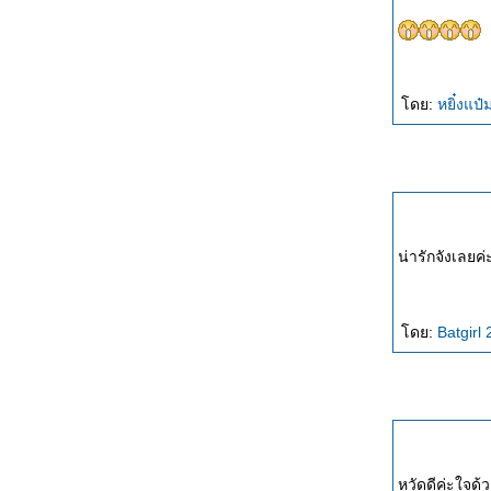
ดย:
หยิ๋งแป๋
น่ารักจังเลยค่
ดย:
Batgirl
หวัดดีค่ะใจด้