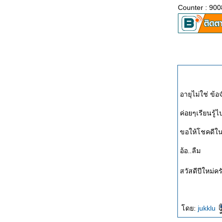
Counter : 900
อายุไม่ใช่ ข้
ค่อยๆเรียนรู้ไ
ขอให้โชคดีใ
อ้อ..ลืม
สวัสดีปีใหม่ค
ดย:
jukklu