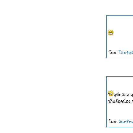
ดย:
สมรัศม
ดูที่บล๊อค
วก็บล๊อคน้อง 
ดย:
อินทรี