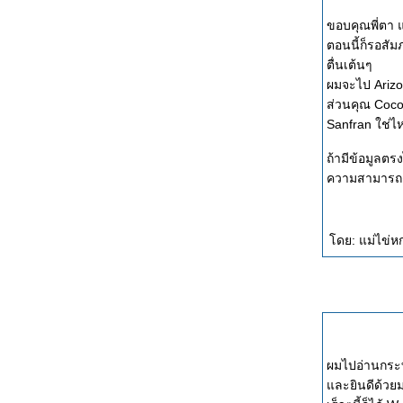
ขอบคุณพี่ตา 
ตอนนี้ก็รอสัมภ
ตื่นเต้นๆ
ผมจะไป Arizon
ส่วนคุณ Coco
Sanfran ใช่ไ
ถ้ามีข้อมูลตร
ความสามารถด้
ดย: แม่ไข่หก
ผมไปอ่านกระทู
ละยินดีด้วย