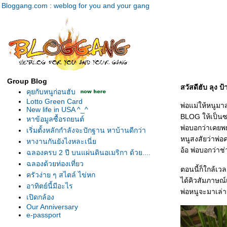
Bloggang.com : weblog for you and your gang
Group Blog
สวัสดีฮับ ลุง ป้
คุยกับหนูก่อนฮับ
Lotto Green Card
พ่อแม่ให้หนูมา
New life in USA ^_^
BLOG ให้เป็นซะ
หาข้อมูลซื้อรถยนต์
พ่อบอกว่าเคยพย
เริ่มตั้งหลักกำลังจะปักฐาน หาบ้านดีกว่า
หนูสงสัยว่าพ่อค
หางานกันยังไงหละเนี่
อ้อ พ่อบอกว่าช
ฉลองครบ 2 ปี บนแผ่นดินอเมริกา ด้วย....
ฉลองด้วยท่องเที่ยว
ตอนนี้ก็ใกล้เว
ครัวง่าย ๆ สไตล์ ไข่หก
ได้คิวสัมภาษณ์เ
อาทิตย์นี้มีอะไร
พ่อหนูจะมาเล่
เปิดกล้อง
Our Anniversary
e-passport