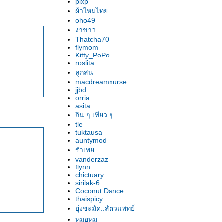
pixp
ผ้าไหมไท
oho49
งาขาว
Thatcha70
flymom
Kitty_PoPo
roslita
ลูกสน
macdreamnurse
jjbd
orria
asita
กิน ๆ เที่ยว ๆ
tle
tuktausa
auntymod
รำเพ
vanderzaz
flynn
chictuary
sirilak-6
Coconut Dance :
thaispicy
ุ่งชะมัด..สัตวแพทย์
หมอหมู