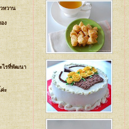
าวหวาน
ทอง
ะไรที่พัฒนา
ค่ะ