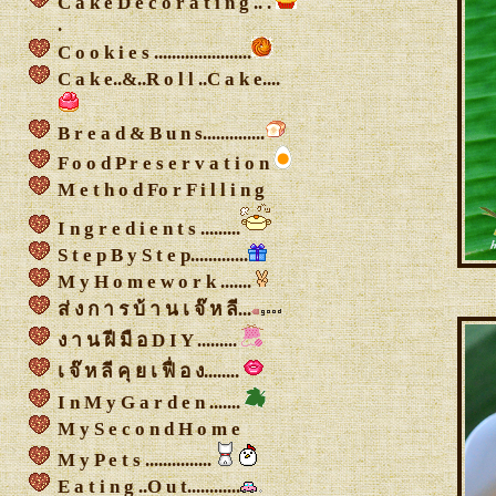
C a k e D e c o r a t i n g .. .
.
C o o k i e s ......................
C a k e..&..R o l l ..C a k e....
B r e a d & B u n s..............
F o o d P r e s e r v a t i o n
M e t h o d Fo r F i l l i n g
I n g r e d i e n t s .........
S t e p B y S t e p.............
M y H o m e w o r k .......
ส่ ง ก า ร บ้ า น เ จ๊ ห ลี...
ง า น ฝี มื อ D I Y .........
เ จ๊ ห ลี คุ ย เ ฟื่ อ ง........
I n M y G a r d e n .......
M y S e c o n d H o m e
M y P e t s ...............
E a t i n g ..O u t............