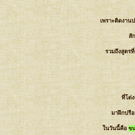
เ จ๊ ห ลี ทำ ฟั ก ท อ ง สั ง ข ย า
สู ต รไ ม่ ห ว า น Coconut
Custard in pumpkin carving
เพราะติดงานปร
✿ ✿
เ จ๊ ห ลี กั บ ....ถั่ ว ก ร อ บ แ ก้
สั
ว ...Sweet Crispy Peanut ✿ ✿
เ จ๊ ห ลี กั บ ก า ร ทำ ข น ม ไ
รวมถึงสูตรที่
ข่ น ก ก ร ะ ท า Deep-Fried
Sweet Potato Balls ✿ ✿
เ จ๊ ห ลี ...ส่ ง ก า ร บ้ า น ..ข น
ม ง า ท อ ด...Sesame Balls❤
❤
❤ ❤ ม า เ ชื่ อ ม ก ล้ ว ย .....กั
ที่โด
บ เ จ๊ ห ลี ...กั น ดี ก ว่ า
Banana in Syrup ❤ ❤
มาฝึกปรื
✿ ✿ เ จ๊ ห ลี ทำ ข้ า ว ต้ ม มั ด
(Steamed Sticky Rice And
นวันนี้คือ
ขน
Bananas In Banana Leaves)