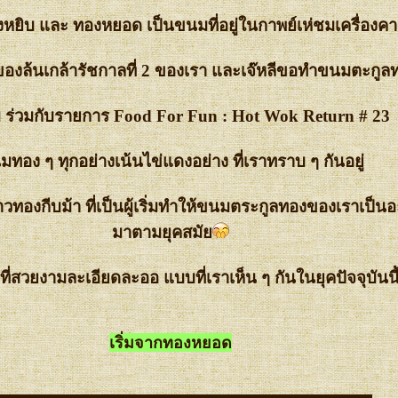
ยิบ และ ทองหยอด เป็นขนมที่อยู่ในกาพย์เห่ชมเครื่องค
องล้นเกล้ารัชกาลที่ 2 ของเรา และเจ๊หลีขอทำขนมตะกูล
 ร่วมกับรายการ Food For Fun : Hot Wok Return # 23
ทอง ๆ ทุกอย่างเน้นไข่แดงอย่าง ที่เราทราบ ๆ กันอยู่
วทองกีบม้า ที่เป็นผู้เริ่มทำให้ขนมตระกูลทองของเราเป็นอ
มาตามยุคสมั
งที่สวยงามละเอียดละออ แบบที่เราเห็น ๆ กันในยุคปัจจุบันนี้
เริ่มจากทองหยอด