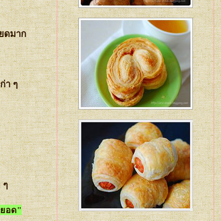
ียดมาก
ก่า ๆ
 ๆ
หยอด"