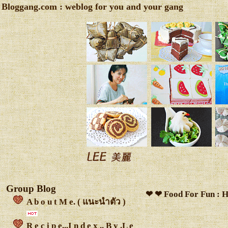
Bloggang.com : weblog for you and your gang
Group Blog
❤ ❤ Food For Fun : 
A b o u t M e. ( แนะนำตัว )
R e c i p e...I n d e x .. B y .L e