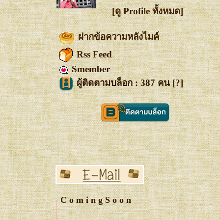
[ดู Profile ทั้งหมด]
ฝากข้อความหลังไมค์
Rss Feed
Smember
ผู้ติดตามบล็อก : 387 คน [
?
]
C o m i n g S o o n