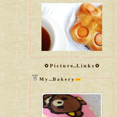
✿
P i c t u r e...L i n k s
✿
M y ...B a k e r y