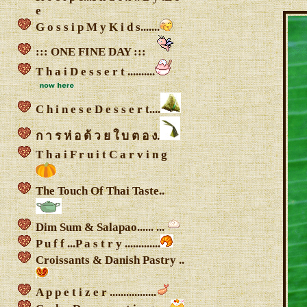
e
G o s s i p M y K i d s.......
::: ONE FINE DAY :::
T h a i D e s s e r t ..........
C h i n e s e D e s s e r t....
ก า ร ห่ อ ด้ ว ย ใ บ ต อ ง.
T h a i F r u i t C a r v i n g
The Touch Of Thai Taste..
Dim Sum & Salapao...... ...
P u f f ...P a s t r y .............
Croissants & Danish Pastry ..
A p p e t i z e r .................