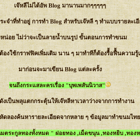
เจ๊หลีไม่ได้อัพ Blog มานานมากๆๆๆๆๆ
ะจำที่ทำอยู่ การทำ Blog สำหรับเจ๊หลี ๆ ทำแบบรายละเอ
กหน่อย ไม่ว่าจะเป็นลายน้ำบนรูป ขั้นตอนการทำขนม
ต้องใช้กราฟฟิคเพิ่มเติม นาน ๆ มาทำทีก็ต้องรื้้อฟื้้นความรู้เ
มาก่อนจะมาเขียน Blog แต่ละครั้ง
จนถึงกระแสละครเรื่อง "บุพเพสันนิวาส"
่งดังเป็นพลุแตกกระตุ้นให้เจ๊หลีหาเวลาว่างจากการทำงาน
อหัดลองค้นหารายละเอียดจากหลาย ๆ ข้อมูลมาทำขนมไทย
มตระกูลทองทั้งหมด " ฝอยทอง ,เม็ดขนุน ,ทองหยิบ ,ทอง