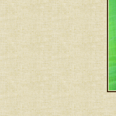
Homemade Cendol ❤ ❤
❤ ❤ เ จ๊ ห ลี ทำ ข น ม ถ้ ว ย ฟู
....จ า ก ห นั ง สื อ Fatt Koh ...
發糕
❤ ❤ เ จ๊ ห ลี กั บ ก า ร เ ชื่ อ ม
ก ล้ ว ย น้ำ ว้ า ..อ ย่ า ง ไ ร
ห้ แ ต๊ ง แ ด ง ..อี ก ซั ก ค รั้ ง
ข น ม ข้ า ว ต้ ม น้ำ วุ้ น ...ต า
ม แ บ บ เ จ๊ ห ลี ❤ ❤
เ จ๊ ห ลี .... ทำ ข้ า ว เ ห นี ย ว
ม ะ ม่ ว ง น้ำ ก ะ ทิ ด อ ก อั ญ
ชั น ..Thai Sticky Rice With
Mango❤ ❤
✿ ✿ เ จ๊ ห ลี ทำ ข้ า ว ต้ ม มั ด
อี ก ค รั้ ง ค่ ะ Sticky Rice &
Banana Wrapped In Banana
Leaves