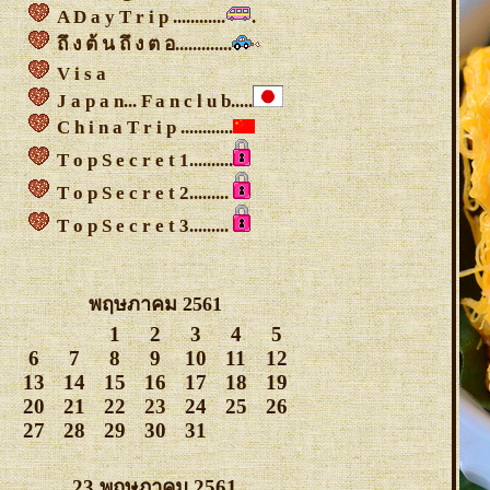
A D a y T r i p ............
.
ถึ ง ต้ น ถึ ง ต อ.............
V i s a
J a p a n... F a n c l u b.....
C h i n a T r i p ............
T o p S e c r e t 1..........
T o p S e c r e t 2.........
T o p S e c r e t 3.........
พฤษภาคม 2561
1
2
3
4
5
6
7
8
9
10
11
12
13
14
15
16
17
18
19
20
21
22
23
24
25
26
27
28
29
30
31
23 พฤษภาคม 2561