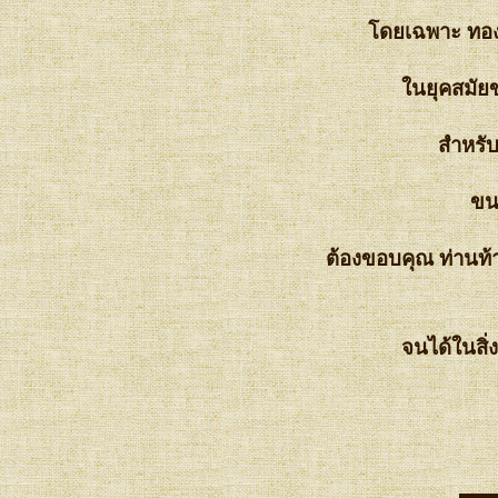
✿ ✿
ดยเฉพาะ ทองห
❤ ❤ ข น ม ต า ล
❤❤ L o o k C h o o p ลู ก ชุ บ
นยุคสมัยข
บ๊ ะ จ่ า ง จิ้ ม น้ำ ต า ล ( กี จ่ า
ง ) ❤ ❤
สำหรับ
❤ ❤ ปุ ย ฝ้ า ย Steamed Cake
❤ ❤รู ป ขั้ น ต อ น ก า ร ทำ
ขนม
.......ข น ม มั น เ ท ศ ❤ ❤
ต้องขอบคุณ ท่านท้า
จนได้ในสิ่