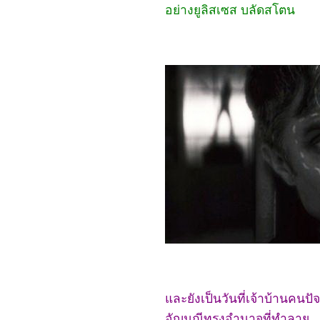
Rings: The Fellowship of
อย่างยูลิสเซส บลัดสโตน
the Ring
6667_Gladiator2
6567_A Legend
6467_We Live in Time
6367_Red One
6267_Humanist Vampire
Seeking Consenting
Suicidal Person
6167_Venom: The Last
Dance
6067_Canary Black
5967_The Legend of
ShenLi (2024)
5867_Wolfs
5767_Megalopolis
5667_Transformers One
5567_Taklee Genesis
5467_Never Let Go
5367_Beetlejuice
Beetlejuice
5267_Godzilla vs.
Biollante (1989)
5167_Secret: A Hidden
Score
5067_Blink Twice
ละยังเป็นวันที่เจ้าบ้านคนป
4967_Pilot
4867_I Saw the TV Glow
อัญมณีทรงอำนาจที่ทำลา