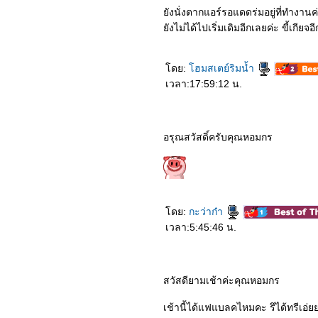
5162_Jumanji: The Next
ังนั่งตากแอร์รอแดดร่มอยู่ที่ทำงานค
Level
5062_Star Wars The Rise
ังไม่ได้ไปเริ่มเดิมอีกเลยค่ะ ขี้เกีย
of Skywalker
4962_Heartbeat
4862_Ne Zha
ดย:
ฮมสเตย์ริมน้ำ
4762_Charlie’s Angels
4662_Frozen 2
เวลา:17:59:12 น.
4562_Gemini Man
4462_Jade Dynasty
4362_The Addams Family
4262_Terminator Dark
อรุณสวัสดิ์ครับคุณหอมกร
Fate
4162_Maleficent Mistress
of Evil
4062_Official Secrets
3962_Freaks
3862_Joker
3762_Abominable
ดย:
กะว่าก๋า
3662_Rambo Last Blood
เวลา:5:45:46 น.
3562_Ad Astra
3462_Angel Has Fallen
3362_Brightburn
3262_I Am Mother
3162_Dora and the Lost
สวัสดียามเช้าค่ะคุณหอมกร
City of Gold
3062_A Dog’s Journey
เช้านี้ได้แฟแบลคไหมคะ รึได้ทรี
2962_The Lion King