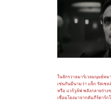
Beauty 2025
2868_ Spellbound
2768_ Marry My Dead
Body
2668_Lost in the Stars
2568_ ASH
2468_The Day the Earth
Blew Up: A Looney Tunes
Movie
2368_ Dark (ต่อ)
2268_ Dark SS.1
2168_Along for the Ride
2068_Lyle, Lyle, Crocodile
1968_A Minecraft Movie
1868_The Amateur
1768_Late Night with the
Devil
1668_Presence
1568_Ne Zha2
นจักรวาลมาร์เวลมนุษย์หมาป่
1468_Paddington in Peru
1368_Ultraman Arc The
เช่นกันมีนามว่า แจ็ก รัสเซลล
Movie: The Clash of Light
หรือ แวร์วูล์ฟ พลังกลายร่า
and Evil
1268_Sing Sing
เชื่อมโยงมาจากคัมภีร์ดาร์ก
1168_EternalBond
1068_Legends Of The
Condor Heroes : The