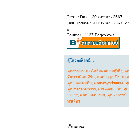
2665_ Jurassic World
Dominion
2565_THE OATH OF
LOVE (2022)
Create Date : 20 เมษายน 2567
​​​​​​​2465_Top Gun: Maverick
Last Update : 20 เมษายน 2567 6:
2365_Eighth Grade(2018)
2265_SUPERWHO
น.
2165_Everything
Counter : 1127 Pageviews.
Everywhere All at Once
2065_Doctor Strange in
the Multiverse of Madness
1965_Luoyang (2021)
1865_Fast & Feel Love
ผู้โหวตบล็อกนี้...
1765_Red Notice
1665_The Adam Project
1565_The Lost City
คุณtanjira
,
คุณโอพีย์คุณนายกุ๊งกิ๊ง
,
คุ
1465_Fantastic Beasts:
จันทราน็อคเทิร์น
,
คุณปัญญา Dh
,
คุณฟ
The Secrets of
คุณสองแผ่นดิน
,
คุณnewyorknurse
,
คุ
Dumbledore
1365_THE
คุณmariabamboo
,
คุณดอยสะเก็ด
,
คุ
CONTRACTOR
สงสาร
,
คุณSweet_pills
,
คุณอาจารย์สุ
1265_Morbius
พาเที่ยว
1165_Book of Love
1065_ The Desperate
Hour
0965_ The Batman
0865_Marry Me
0765_ The Worst Person
กรี๊ดดดดด