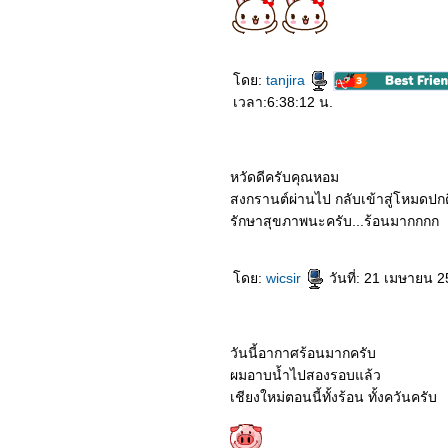
1064_Nocturne (2020)
0964_Lion
0864_Demon Slayer the
Movie
0764_All the Bright Places
ดย:
tanjira
(2020)
0664_‘Howl’s Moving
เวลา:6:38:12 น.
Castle’
0564_The Old Guard
(2020)
0464_Project Power
หวัดดีครับคุณหอม
(2020)
0364_Tootsies & The
สงกรานต์ผ่านไป กลับเข้าสู่โหมดปกต
Fake (2019)
รักษาสุขภาพนะครับ...ร้อนมากกกก
0264_The Midnight Sky
(2020)
0164_Holidate
7963_HORIZON LINE
ดย:
wicsir
วันที่: 21 เมษายน 
7863_A Gift from Bob
7763_MONSTERHUNTER
7663_Soul
7563_Wonder Woman
วันนี้อากาศร้อนมากครับ
1984
7463_Soul Snatcher
ผมอาบน้ำไปสองรอบแล้ว
7363_Aii-Con-Lor-Luang
เชียงใหม่ตอนนี้ทั้งร้อน ทั้งควันครับ
7263_Invasion
7163_Come Away
7063_Freaky