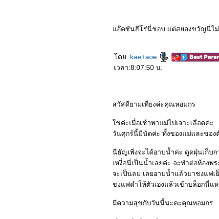
4563_Wet Season
4463_Ava
4363_The Secret Garden
(2020)
อ๊คชันฮีโร่นี่ชอบ แต่สยองขวัญนี่ไ
4263_inception (2010)
4163_Mr. Jones
4063_Vivarium
ดย:
kae+aoe
3963_Batman Begins
3863_Fantasy Island
เวลา:8:07:50 น.
3763_Begin Again
3663_Pa-Happy
3563_The Silence
3463_Okja
สวัสดียามเที่ยงค่ะคุณหอมกร
3363_In the Tall Grass
3263_Marriage Story
3163_The Angry Birds
ช่ค่ะเมื่อเช้าพาแม่ไปเจาะเลือดค่ะ
Movie 2
วันศุกร์นี้มีนัดค่ะ ทั้งของแม่และของ
3063_To All the Boys: P.S.
I Still Love You
2963_To All the Boys I’ve
นี่ธัญเพิ่งจะได้อาบน้ำค่ะ ดูดฝุ่นเก็
Loved Before
เหงื่อนี่เป็นน้ำเลยค่ะ จะทำต่อห้องพ
2863_Isn’t it Romantic
จะเป็นลม เลยอาบน้ำแล้วมาชงแฟเย็
(2019)
2763_Spirited Away
ชงแฟดำให้ตัวเองแล้วเข้าบล็อกนี่แห
2663_Bright (2017)
2563_6 Underground
มีความสุขกับวันนี้นะคะคุณหอมกร
(2019)
2463_Murder Mystery