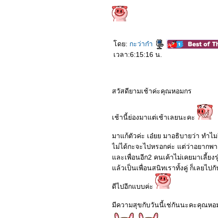
3264_Stigmatized
Properties
3164_The Mauritanian
3064_My Boss is a Serial
Killer
2964_Mortal Kombat
ดย:
กะว่าก๋า
2864_Godzilla vs Kong
2764_Penguin Bloom
เวลา:6:15:16 น.
2664_True Mothers
2564_The Legend of Hei
2464_The Dig
2364_“เรื่อง ผี เล่า”
สวัสดียามเช้าค่ะคุณหอมกร
2264_MUSIC
2164_“Chaos Walking”
2064_The Marksman
เช้านี้ย่องมาแต่เช้าเลยนะคะ
1964_Boss Level
1864_Raya and the Last
Dragon
มาแก้ตัวค่ะ เอ๋ยย มาอธิบายว่า ทำไมถ
1764_Willy’s Wonderland
ไม่ได้กะจะไปหรอกค่ะ แต่ว่าอยากพา
1664_SkylinES
ละเพื่อนอีก2 คนเค้าไม่เคยมาเลี้ยงร
1564_The Yinyang Master
Dream Of Eternity
ล้วเป็นเพื่อนสนิทเราทั้งคู่ ก็เลยไปก
1464_Endings,
Beginnings
ดีไปอีกแบบค่ะ
1364_SEOBOK
1264_Shadow in the
มีความสุขกับวันนี้เช่กันนะคะคุณห
Cloud
1164_Jiu Jitsu