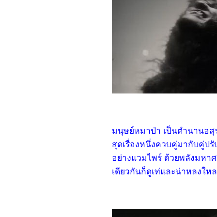
Hua: Nine Yin True Sutra
(2025)
4568_Duel on Mount
Hua: Eastern Heretic and
Western Venom (2025)
4468_Be Passionately in
Love
4368_Threading Mom’s
Wings (2025)
4268_Roaming China with
Tang Poetry (2025)
4168_The Secret Contract
of the Witch
4068_Double Happiness
3968_The Legend of Ochi
3868_ Superman
3768_Jurassic World
มนุษย์หมาป่า เป็นตำนานอสุร
Rebirth
สุดเรื่องหนึ่งควบคู่มากับคู่ปรั
3668_Elio
3568_The Seven Relics of
อย่างแวมไพร์ ด้วยพลังมหาศ
ill Omen
3468_28 Years Later
เดียวกันก็ดูเท่และน่าหลงใหล
3368_Lilo & Stitch
3268_Kraken
3168_Fountain of Youth
3068_Mission: Impossible
– The Final Reckoning
2968_The Prisoner of