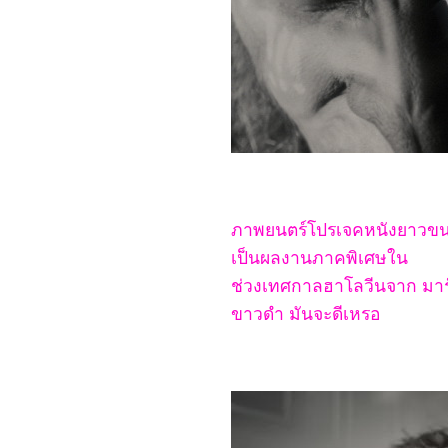
6368_Predator: Badlands
6268_Scurry
6168_Primitive War
6068_Where Love Dares
(2025)
5968_The Legend of Hei
2
5868_Time Raiders
(2025)
5768_Tron: Ares
5668_Nickel Boys
5568_Osiris (2025)
5468_Filter (2025)
5368_The Gold Behind
ภาพยนตร์โปรเจคหนังยาวขนาดส
the Stone (2025)
5268_Ruan Xiaofeng's
เป็นผลงานภาคพิเศษใน
Royal Love Quest (2025)
5168_Sword-bearing
ช่วงเทศกาลฮาโลวีนจาก มาร์
Guard Su Xiaoli (2025)
ขาวดำ มันจะดีเหรอ
5068_Be Yourself (2025)
4968_When Destiny
Brings the Demon (2025)
4868_The Immortal
Ascension (2025)
4768_Demon Slayer The
Movie: Infinity
Castle(2025)
4668_Duel on Mount