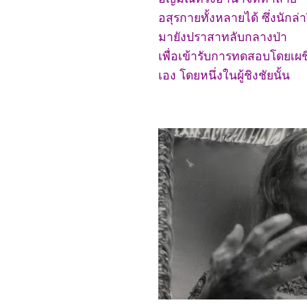
(2024)
4767_Crayon Shinchan
อสุรกายทั้งหลายได้ ซึ่งนักล
the Movie 2024
มายังปราสาทลับกลางป่า
4667_Project Silence
4567_Alien: Romulus
เพื่อเข้ารับการทดสอบโดยเผ
4467_Longlegs
4367_Trap
เอง โดยหนึ่งในผู้ชิงชัยนั้น
4267_Deadpool &
Wolverine
4167_Despicable Me 4
4067_Twisters
3967_18x2 Beyond
Youthful Days
3867_A Quiet Place: Day
One
3767_The Watchers
(2024)
3667_After We Collided
(2020)
3567_After (2019)
3467_Thelma the Unicorn
(2024)
3367_Double World
(2020)
3267_Five Nights at
Freddy's
3167_The Guilty(2021)
3067_Imaginary