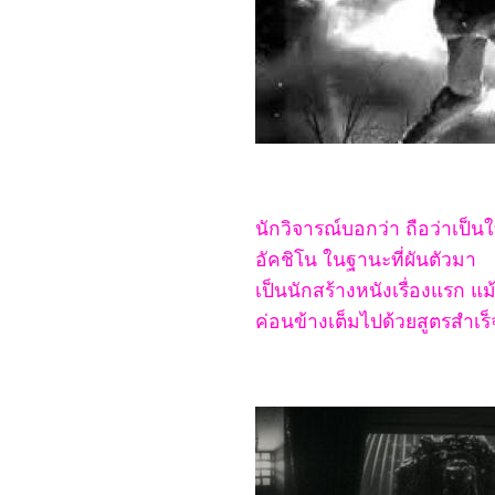
6066_Happiness for
Beginners
5966_The Hidden Fox
หรือ 雪山飞狐
5866_Retribution
5766_The Water Flows to
the Sea (水は海に向かっ
て流れる)
5666_AFTER THE RAIN
5566_Teenage Mutant
Ninja Turtles: Mutant
Mayhem
นักวิจารณ์บอกว่า ถือว่าเป็นใ
5466_Heart of Stone
5366_Strays
อัคชิโน ในฐานะที่ผันตัวมา
5266_Crayon Shin-chan:
เป็นนักสร้างหนังเรื่องแรก 
Mononoke Ninja
Chinpūden
ค่อนข้างเต็มไปด้วยสูตรสำเร็
5166_Simulant
5066_Blue Beetle
4966_We Have a Ghost
4866_The Meg 2 : The
Trench
4766_ Haunted Mansion
4666_Oppenheimer
4566_Joy Ride
4466_Mission: Impossible
- Dead Reckoning: Part