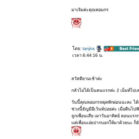
in the World
0665_Uncharted
มาเจิมค่ะคุณหอมกร
0565_ Sing2
0465_ Death On the Nile
0365_ Moonfall
0265_Resident Evil:
Welcome to Raccoon City
0165_Ghostbusters:
Afterlife
10064_JOLT
ดย:
tanjira
9964_The King's Man
เวลา:6:44:16 น.
9864_Spider-Man : No
Way Home
9764_SON
9664_The Matrix
Resurrections
สวัสดียามเช้าค่ะ
9564_West Side Story
9464_Om! Crush On Me
กลัวไม่ได้เป็นคนแรกค่ะ 2 เม็มท์ไปเลย
9364_Encanto
9264_The Protege
9164_COPSHOP
วันนี้คุณหอมกรหยุดพักผ่อนนะคะ ไ
9064_The Green Knight
ช่วงนี้ธัญมีอีเว้นท์บ่อยค่ะ เมื่อคืนไ
8964_ส้มป่อ
ลูกเพื่อนเสีย เผาวันอาทิตย์ ตอนแร
8864_Eternals
8764_The Unholy
ต่เพื่อนเอ่ยปากบอกให้มาด้วยนะ ก็ยังไ
8664_The Medium
8564_Dune
8464_Jungle Cruise