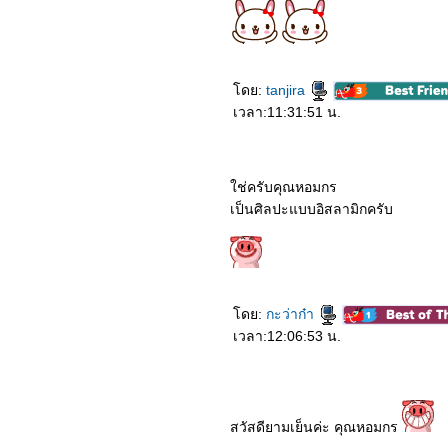
2363_The King (2019)
2263_Bird Box (2018)
2163_(500) Days of
Summer (2552)
2063_ความจำสั้นแต่รักฉัน
ดย:
tanjira
าว (2552)
เวลา:11:31:51 น.
1963_Into the Wild (2007)
1863_Dear Dakanda
1763_Cast Away (2000)
1663_Trolls World Tour
1563_Last Letter
ช่ครับคุณหอมกร
1463_A Quiet Place Part II
เป็นศิลปะแบบอิสลามิกครับ
1363_Bloodshot
1263_The Invisible Man
1163_Onward
1063_Sonic the
Hedgehog
0963_The Message
0863_The Room
ดย:
กะว่าก๋า
0763_Classic Again
เวลา:12:06:53 น.
0663_Code 8
0563_Vanguard
0463_Low Season
0363_Underwater
0263_Kumanthong
0163_Dolittle
สวัสดียามเย็นค่ะ คุณหอมกร
5262_Jexi