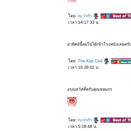
6963_Nobita’s New
Dinosaur
6863_Leap
6763_The Witches
ดย:
กะว่าก๋า
6663_The Craft Legacy
เวลา:14:17:33 น.
6563_The Eight Hundred
6463_Pinocchio (2020)
6363_Relic (2020)
6263_The Secrets We
Keep
อาทิตย์นี้ผมไม่ได้เข้าโรงหนังเลยครั
6163_Love You Forever
6063_Greenland
5963_Love at Second
ดย:
The Kop Civil
Sight
5863_My God Father
เวลา:15:28:02 น.
TheMovie
5763_The High Note
5663_Mother Gamer
5563_Mulan
อรุณสวัสดิ์ครับคุณหอมกร
5463_Tenetet
5363_The New Mutants
5263_Lingering
5163_The Hunt
5063_Intruder
4963_A Hidden Life
4863_32 Malasana Street
ดย:
กะว่าก๋า
4763_White Snake
เวลา:5:18:48 น.
4663_Burden