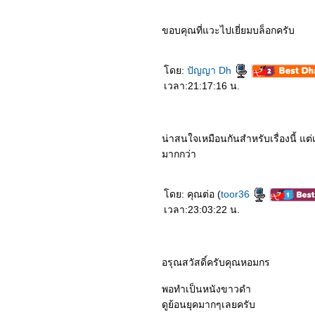
4964_Double World
4864_Army of the Dead
4764_Jurassic World:
ขอบคุณที่แวะไปเยี่ยมบล็อกครับ
Camp Cretaceous 3
4664_Jurassic World:
Camp Cretaceous 2
4564_Jurassic World:
ดย:
ปัญญา Dh
Camp Cretaceous
เวลา:21:17:16 น.
4464_Things Heard &
Seen
4364_The Lord of the
Rings : The Return of the
King
น่าสนใจเหมือนกันสำหรับเรื่องนี้ แต่เ
4264_The Lord of the
มากกว่า
Rings : The Two Towers
4164_The Lord of the
Rings : The Fellowship of
the Ring
ดย: คุณต่อ (
toor36
4064_GHOST LAB
เวลา:23:03:22 น.
3964_Nomadland
3864_Mary Queen of
Scots (2019)
3764_Necromancer 2020
3664_Red Dot
อรุณสวัสดิ์ครับคุณหอมกร
3564_New Gods Nezha
Reborn
พอทำเป็นหนังขาวดำ
3464_Love and Monsters
3364_Nobody
ดูย้อนยุคมากๆเลยครับ