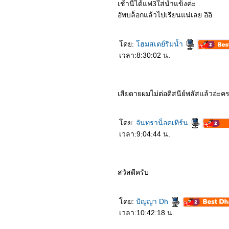
เช้านี้ได้แฟ3ใส่น้ำแข็งค่ะ
6664_Awake
6564_King's Avatar (2019)
อัพบล็อกแล้วไปเรียนแน่เลย อิอิ
6464_"Hello mr. Gu"
(2021)
6364_The Romance of
ดย:
ฮมสเตย์ริมน้ำ
Tiger and Rose (2020)
6264_Put your head on
เวลา:8:30:02 น.
my shoulder (2019)
6164_Unforgettable Love
(2021)
6064_Mobile suit gundam
เสียดายผมไม่ต่อดิสนีย์พลัสแล้วอ่ะคร
Hathaway’s Flash
5964_Dynasty Warriors
5864_The Rain
5764_The Woman in the
ดย:
จันทราน็อคเทิร์น
Window
เวลา:9:04:44 น.
5664_Perfect And
Casual(2020)
5564_The Knight Before
Christmas (2019)
5464_Those Who Wish
สวัสดีครับ
Me Dead
5364_Wish Dragon
5264_A Quiet Place Part2
5164_Jurassic World:
ดย:
ปัญญา Dh
Dominion หนังฉายปีหน้า
เวลา:10:42:18 น.
5064_Polar