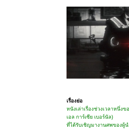
Gallants
0968_Captain America:
Brave New World
0868_Bridget Jones: Mad
About the Boy
0768_Heretic
0668_Flow
0568_A Real Pain
0468_Wolf Man
0368_Guardians of the
Dafeng
0268_แผลเก่า เดอะมิวสิคัล
2568
0168_Werewolves
7667_ Stranger Things
SS.4
7567_ Stranger Things
SS. 2-3
7467_Stranger Things
Chapter One: The
Vanishing of Will Byers
7367_The Call (2020)
เรื่องย่อ
7267_Love, Divided
7167_The Union
หนังเล่าเรื่องช่วงเวลาหนึ่ง
7067_Kraven the Hunter
เอล การ์เซีย เบอร์นัล)
6967_MOANA2
6867_Elevation
ที่ได้รับเชิญมางานศพของผู
6767_The Lord of the