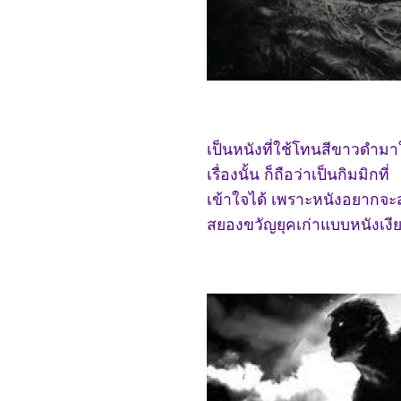
Lost Kingdom
7866_SLYTH
7766_The Marsh King’s
Daughter
7666_Napoleon
7566_ลับแลคำชะโนด
7466_New Gods Yang
Jian
7366_The Hunger
Games: The Ballad of
เป็นหนังที่ใช้โทนสีขาวดำม
Songbirds and Snakes
7266_Wish
เรื่องนั้น ก็ถือว่าเป็นกิมมิกที่
7166_The Secret
Kingdom
เข้าใจได้ เพราะหนังอยากจะ
7066_ The Marvels
สยองขวัญยุคเก่าแบบหนังเงี
6966_Ancient Beast
Inostrancevia (2023)
6866_Fullmetal Alchemist
The Revenge of
Scar (2022)
6766_ Not Friends 2023
6666_My Honey 2022
6566_ Freelance 2023
6466_Your Place or Mine
6366_ The Creator
6266_ Talk to Me (2022)
6166_ A Haunting in
Venice