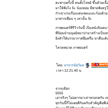
ตะพาบครั้งนี้ คนตั้งโจทย์ ขึ้นด้วยเน
มาให้ฟังไง จ้ะ น้องหอม มีพาดพิงครูใ
ก๋าเขาเก่งเรื่องแต่งเพลงและร้องด้ว
มาฝากเพื่อน ๆ เทานั้น จ้ะ
ภาพยนตร์ที่รีวิววันนี้ เป็นหนังจินต
ที่นิยมนำมนุษย์หมาป่ามาสร้างเป็นห
ิ่งทำให้บรรยากาศอึมครึม น่าตื่นเต้น
หวดหมวด ภาพยนตร์
ดย:
อาจารย์สุวิมล
เวลา:12:21:40 น.
จากบล๊อก
5555
เอาจริงๆ ไม่อยากมาเล่าหรอกครับ เพร
ทุกวันนี้ก็ไม่เคยตีกันครับสำคัญคือพี