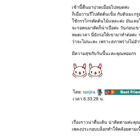
2862_Anna
2762_Spider-Man: Far
เช้านี้ตื่นมาปวดเมื่อยไปหมดค่ะ
From Home
ก็เมื่อวานรึไปตัดต้นเข็ม กับต้นมะกรู
ช้กรรไกรตัดต้นไม้แหละค่ะ มันเลย
จะรอคนมาตัดก็น่าเบื่อค่ะ วันก่อนเ
หมดเวลา นี่ยังรอให้เขามาทำต่อค่ะ 
ว่าจะไม่นะคะ เพราะสภาพร่างไม่อำ
มีความสุขกับวันนี้นะคะคุณหอมกร
ดย:
tanjira
เวลา:6:33:28 น.
เรื่องราวน่าตื่นเต้น น่าติดตามค่ะค
เพลงประกอบบล็อกทำให้คล้อยตามเนื้อ