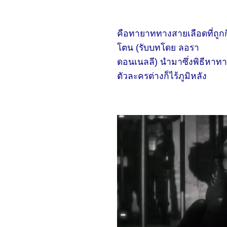
friends(2024)
2967_The Ministry of
Ungentlemanly Warfare
(2024)
คือทายาททางสายเลือดที่ถูก
2867_MY Boo (2024)
2767_Reversible
ตน (รับบทโดย ลอรา
Reality (2022)
2667_Werewolf By Night
ดอนเนลลี) นำมาซึ่งพิธีหาทา
(2022)
ตัวละครต่างก็ไร้ภูมิหลัง
2567_Rebel Moon : Part
Two – The Scargiver
2467_The kissing Booth
2367_Ghostbusters:
Frozen Empire (2024)
2267_Civil War (2024)
2167_How to Make
Millions Before Grandma
Dies(2024)
2067_Godzilla x Kong:
The New Empire(2024)
1967_Land of
Legends(2022)
1867_One Week Friends
(2022)
1767_Zom 100 Bucket
List of Dead (2023)
1667_CODE 8 Part 2
1567_Kung Fu Panda 4