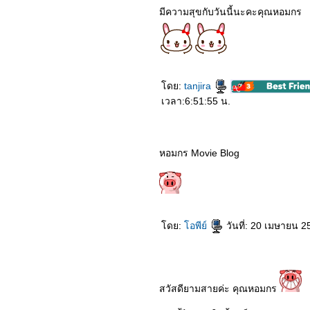
8364_Shang-Chi and the
มีความสุขกับวันนี้นะคะคุณหอมกร
Legend of the Ten Rings​​​​​​​
8264_No Time To Die
8164_Free Guy
8064_Love
Scenery (2021)
7964_The Ferryman:
Legends of Nanyang
ดย:
tanjira
(2021)
เวลา:6:51:55 น.
7864_Black Widow (2021)
7764_My Queen (2021)
7664_Dreaming Back to
the Qing Dynasty
7564_Reminiscence
หอมกร Movie Blog
(2021)
7464_I HEAR YOU (2019)
7364_A Writer’s Odyssey
(2021)
7264_Luca (2021)
7164_The Tomorrow War
ดย:
อพีย์
วันที่: 20 เมษายน 2
(2021)
7064_My Little Happiness
(2021)
6964_Before we go
(2014)
6864_Dating in the
สวัสดียามสายค่ะ คุณหอมกร
kitchen (2020)
6764_Vivo (2021)