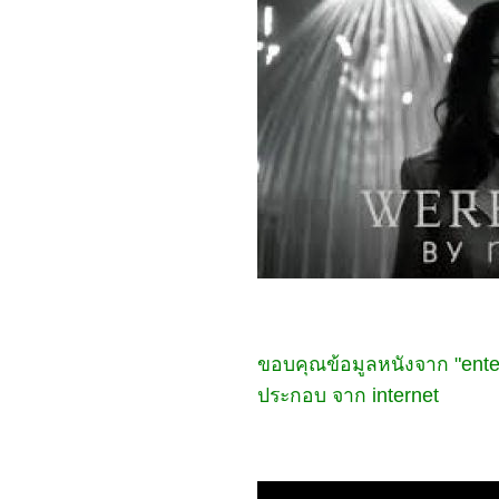
0766_Royal Nirvana
0666_Sword Snow Stride
0566_Sassy Beauty 2022
0466_Love Like the
Galaxy
0366_ The Untamed
0266_วัยอลวน 5
0166_ MOON MAN
5965_ The Woman King
5865_ Shotgun Wedding
5765_ Avatar: The Way of
Water
5665_THE LAIR
5565_Troll
5465_Three Thousand
Years of Longing
5365_The Sea Beast
5265_Strange World
(2022)
5165_ Mr. Queen
ขอบคุณข้อมูลหนังจาก "ente
5065_Bros
ประกอบ จาก internet
4965_Oh My Girl
4865_Black Panther:
Wakanda Forever
4765_ Alchemy of Souls
(환혼)
4665_Black Adam