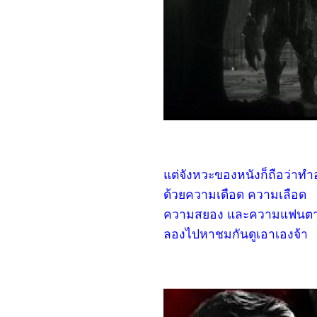
One
4366_Sisu
4266_Hypnotic
4166_My Happy Marriage
4066_No Hard Feelings
3966_Long Live Love!
3866_Touken Ranbu The
Movie
3766_Indiana Jones and
the Dial of Destiny
3666_Il Buco (The Hole)
3566_The Flash
3466_The Boogeyman
3366_Shin KamenRider
3266_Transformers: Rise
ต่จังหวะของหนังก็ถือว่าทำออ
of the Beasts
3166_The Tank
ด้วยความเดือด ความเลือด
3066_The Little Mermaid
2966_Chupa
ความสยอง และความแฟนตาซี 
2866_Crouching Tiger,
Hidden Dragon: Sword of
ลองไปหาชมกันดูเอาเองจ้า
Destiny (2016)
2766_Knights of the
Zodiac
2666_Guardians of the
Galaxy Vol. 3
2566_Hidden Blade
2466_ The Princess