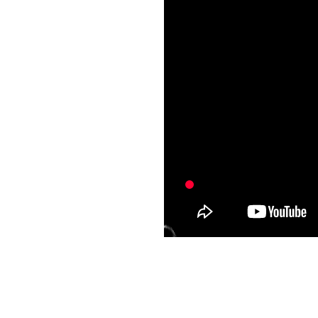
4565_Amsterdam
4465_VESPER
4365_Shin Ultraman
4265_Smile
4165_Where the
Crawdads Sing
4065_ Oh My Ghost
(2015)
3965_Wandering
3865_ The King's
Affection
3765_Nope
3665_ Oh my Venus
3565_The Long Walk
(2019)
3465_ The Lake
3365_ Love Destiny The
Movie
3265_Thor: Love and
Thunder
3165_ Love Destiny The
Movie
3065_ The Wolf
2965_Super Me (2021)
2865_ DEEMO Memorial
keys
2765_ Jujutsu Kaisen:
Zero The Movie