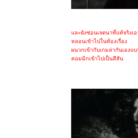
(2024)
1467_Rebel Moon: A Child
of Fire
1367_Dune: Part Two
1267_Float
1167_Demon Slayer: to
the Hashira Training
ละยังซ่อนเจตนาที่แท้จริง
1067_Orion and the
หลอนเข้าไปในท้องเรื่อง
Dark (2024)
0967_Madame Web
ผนวกเข้ากับเกมล่ากันเองแบ
0867_Turning Red
0767_Argylle
คอมมิกเข้าไปเป็นสีสัน
0667_The Magic
Flute (2022)​​​​​​​
0567_When we first met
(2018)
0467_The Witch (2015)
0367_Ladybug & Cat Noir:
The Movie
0267_Don't Look Up
(2021)
0167_The Mitchells vs.
the Machines (2021)
8366_Anyone But You
8266_Spirited (2022)
8166_Supposed
8066_The Monkey King
7966_Aquaman and The