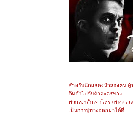
Weiyoung
2366_Redfield (2023)
2266_Dungeons &
Dragons: Honor Among
Thieves
2166_ SOULMATE
2066_ 65
1966_Luck
1866_ Crayon Shin-chan:
Shrouded in Mystery! The
Flowers of Tenkazu
Academy
1766_ Shazam! Fury of
the Gods
1666_ขุนพันธ์ 3
1566_Missing
1466_The Whale
1366_Demon Slayer:
สำหรับนักแสดงนำสองคน ผู้
Swordsmith Village Arc
ดื่มด่ำไปกับตัวละครของ
1266_ Please Don't Spoil
Me 3-4
พวกเขาสักเท่าไหร่ เพราะเวล
1166_You & Me & Me
1066_ Please Don't Spoil
เป็นการปูทางออกมาได้ดี
Me 2
0966_ Please Don't Spoil
Me (2022)
0866_Ant-Man and the
Wasp: Quantumania