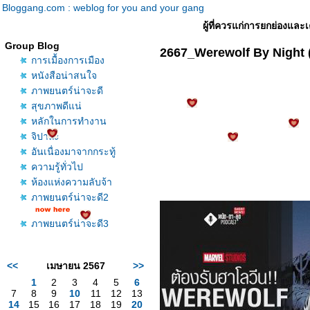
Bloggang.com : weblog for you and your gang
ผู้ที่ควรแก่การยกย่องและเ
Group Blog
2667_Werewolf By Night 
การเมื้องการเมือง
หนังสือน่าสนใจ
ภาพยนตร์น่าจะดี
สุขภาพดีแน่
หลักในการทำงาน
จิปาถะ
อันเนื่องมาจากกระทู้
ความรู้ทั่วไป
ห้องแห่งความลับจ้า
ภาพยนตร์น่าจะดี2
ภาพยนตร์น่าจะดี3
<<
เมษายน 2567
>>
1
2
3
4
5
6
7
8
9
10
11
12
13
14
15
16
17
18
19
20