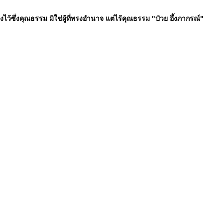
ทรงไว้ซึ่งคุณธรรม มิใช่ผู้ที่ทรงอำนาจ แต่ไร้คุณธรรม "ป๋วย อึ้งภากรณ์"