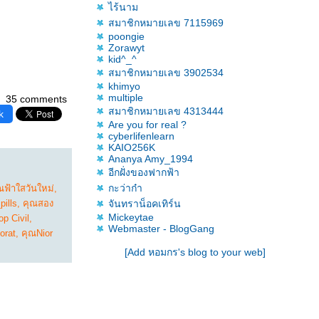
ไร้นาม
สมาชิกหมายเลข 7115969
poongie
Zorawyt
kid^_^
สมาชิกหมายเลข 3902534
khimyo
multiple
35 comments
สมาชิกหมายเลข 4313444
k
Are you for real ?
cyberlifenlearn
KAIO256K
Ananya Amy_1994
อีกฝั่งของฟากฟ้า
กะว่าก๋า
ณฟ้าใสวันใหม่
,
ills
,
คุณสอง
จันทราน็อคเทิร์น
Mickeytae
p Civil
,
Webmaster - BlogGang
orat
,
คุณNior
[Add หอมกร's blog to your web]