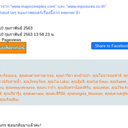
าวจาก "www.majorcineplex.com" และ "www.mpictures.co.th"
อบสวยๆ ของภาพยนตร์เรื่องนี้จาก internet จ้า
10 กุมภาพันธ์ 2563
10 กุมภาพันธ์ 2563 13:58:23 น.
1 Pageviews.
Share to Faceboo
.
ะก้อนเมฆ
,
คุณคนผ่านทางมาเจอ
,
คุณภาวิดา คนบ้านป่า
,
คุณโอน่าจอมซ่าส์
,
คุ
วน์กับสายน้ำ
,
คุณJinnyTent
,
คุณTui Laksi
,
คุณอุ้มสี
,
คุณSai Eeuu
,
คุณSweet_p
ku
,
คุณnewyorknurse
,
คุณกะว่าก๋า
,
คุณจันทราน็อคเทิร์น
,
คุณunitan
,
คุณThe Ko
4
,
คุณเรียวรุ้ง
,
คุณkae+aoe
,
คุณตะลีกีปัส
,
คุณInsignia_Museum
,
คุณtuk-tuk@k
คุณเริงฤดีนะ
มกร ซ่อนกลับมาแล้วค่ะ!