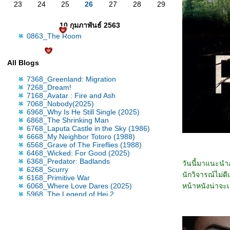
23
24
25
26
27
28
29
10 กุมภาพันธ์ 2563
0863_The Room
All Blogs
7368_Greenland: Migration
7268_Dream!
7168_Avatar : Fire and Ash
7068_Nobody(2025)
6968_Why Is He Still Single (2025)
6868_The Shrinking Man
6768_Laputa Castle in the Sky (1986)
6668_My Neighbor Totoro (1988)
6568_Grave of The Fireflies (1988)
6468_Wicked: For Good (2025)
6368_Predator: Badlands
วันนี้มาแนะนำ
6268_Scurry
นักวิจารณ์ไม่ด
6168_Primitive War
6068_Where Love Dares (2025)
หน้าหนังน่าจะ
5968_The Legend of Hei 2
5868_Time Raiders (2025)
5768_Tron: Ares
5668_Nickel Boys
5568_Osiris (2025)