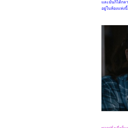
Gallants
ละมันก็ได้กลายเ
0968_Captain America: Brave New World
อยู่ในห้องแห่ง
0868_Bridget Jones: Mad About the Boy
0768_Heretic
0668_Flow
0568_A Real Pain
0468_Wolf Man
0368_Guardians of the Dafeng
0268_แผลเก่า เดอะมิวสิคัล 2568
0168_Werewolves
7667_ Stranger Things SS.4
7567_ Stranger Things SS. 2-3
7467_Stranger Things Chapter One: The
Vanishing of Will Byers
7367_The Call (2020)
7267_Love, Divided
7167_The Union
7067_Kraven the Hunter
6967_MOANA2
6867_Elevation
6767_The Lord of the Rings: The Fellowship
of the Ring
6667_Gladiator2
6567_A Legend
6467_We Live in Time
6367_Red One
6267_Humanist Vampire Seeking
Consenting Suicidal Person