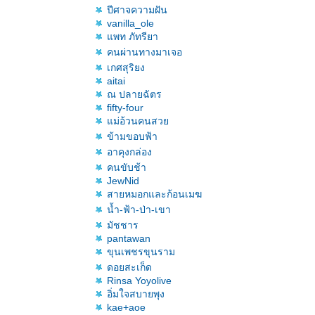
ปีศาจความฝัน
vanilla_ole
พท ภัทรียา
คนผ่านทางมาเจอ
เกศสุริยง
aitai
ณ ปลายฉัตร
fifty-four
ม่อ้วนคนสว
ข้ามขอบฟ้า
อาคุงกล่อง
คนขับช้า
JewNid
สายหมอกและก้อนเมฆ
น้ำ-ฟ้า-ป่า-เขา
มัชชาร
pantawan
ขุนเพชรขุนราม
ดอยสะเก็ด
Rinsa Yoyolive
อิ่มใจสบายพุง
kae+aoe