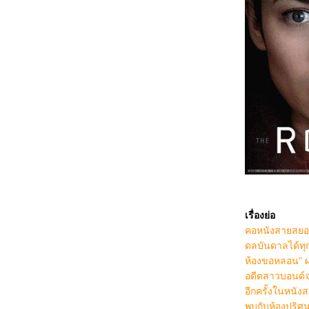
5468_Filter (2025)
5368_The Gold Behind the Stone (2025)
5268_Ruan Xiaofeng's Royal Love Quest
(2025)
5168_Sword-bearing Guard Su Xiaoli
(2025)
5068_Be Yourself (2025)
4968_When Destiny Brings the Demon
(2025)
4868_The Immortal Ascension (2025)
4768_Demon Slayer The Movie: Infinity
Castle(2025)
4668_Duel on Mount Hua: Nine Yin True
Sutra (2025)
4568_Duel on Mount Hua: Eastern Heretic
and Western Venom (2025)
4468_Be Passionately in Love
4368_Threading Mom’s Wings (2025)
4268_Roaming China with Tang
เรื่องย่อ
Poetry (2025)
4168_The Secret Contract of the Witch
คอหนังสายสยอง
4068_Double Happiness
ดลบันดาลได้ท
3968_The Legend of Ochi
3868_ Superman
ห้องขอหลอน” ผ
3768_Jurassic World Rebirth
อดีตสาวบอนด์จ
3668_Elio
อีกครั้งในหนั
3568_The Seven Relics of ill Omen
3468_28 Years Later
พบกับห้องปริศ