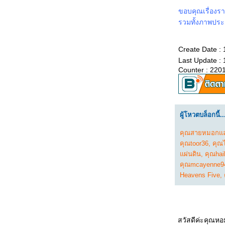
0967_Madame Web
0867_Turning Red
ขอบคุณเรื่องร
0767_Argylle
รวมทั้งภาพประก
0667_The Magic Flute (2022)​​​​​​​
0567_When we first met (2018)
0467_The Witch (2015)
Create Date : 
0367_Ladybug & Cat Noir: The Movie
0267_Don't Look Up (2021)
Last Update : 
0167_The Mitchells vs. the Machines (2021)
Counter : 220
8366_Anyone But You
8266_Spirited (2022)
8166_Supposed
8066_The Monkey King
7966_Aquaman and The Lost Kingdom
ผู้โหวตบล็อกนี้..
7866_SLYTH
7766_The Marsh King’s Daughter
7666_Napoleon
คุณสายหมอกแล
7566_ลับแลคำชะโนด
คุณtoor36
,
คุณไ
7466_New Gods Yang Jian
ผ่นดิน
,
คุณhai
7366_The Hunger Games: The Ballad of
คุณmcayenne9
Songbirds and Snakes
7266_Wish
Heavens Five
,
7166_The Secret Kingdom
7066_ The Marvels
6966_Ancient Beast Inostrancevia (2023)
6866_Fullmetal Alchemist The Revenge of
Scar (2022)
สวัสดีค่ะคุณหอ
6766_ Not Friends 2023