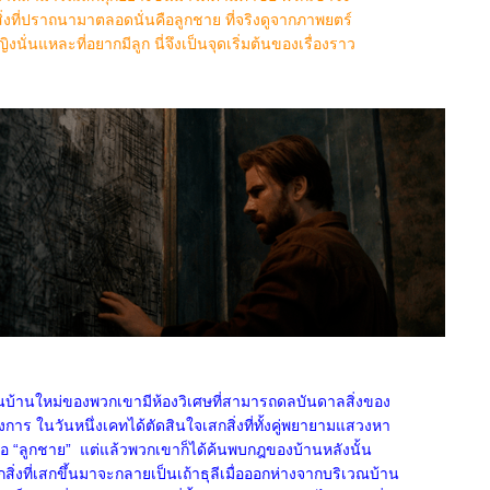
่งที่ปราถนามาตลอดนั่นคือลูกชาย ที่จริงดูจากภาพยตร์
ญิงนั่นแหละที่อยากมีลูก นี่จึงเป็นจุดเริ่มต้นของเรื่องราว
ว่าในบ้านใหม่ของพวกเขามีห้องวิเศษที่สามารถดลบันดาลสิ่งของ
งการ ในวันหนึ่งเคทได้ตัดสินใจเสกสิ่งที่ทั้งคู่พยายามแสวงหา
ือ “ลูกชาย” แต่แล้วพวกเขาก็ได้ค้นพบกฎของบ้านหลังนั้น
าทุกสิ่งที่เสกขึ้นมาจะกลายเป็นเถ้าธุลีเมื่อออกห่างจากบริเวณบ้าน