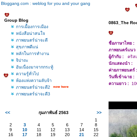
Bloggang.com : weblog for you and your gang
Group Blog
0863_The R
การเมื้องการเมือง
หนังสือน่าสนใจ
ภาพยนตร์น่าจะดี
ชื่อภาษาไทย :
สุขภาพดีแน่
ภาพยนตร์แนว
หลักในการทำงาน
ผู้กำกับ :
คริสเ
จิปาถะ
นักแสดงนำ :
อันเนื่องมาจากกระทู้
ค่ายภาพยนตร์ 
ความรู้ทั่วไป
วันที่เข้าฉาย :
1
ห้องแห่งความลับจ้า
ความยาว :
100
ภาพยนตร์น่าจะดี2
ภาพยนตร์น่าจะดี3
<<
กุมภาพันธ์ 2563
>>
1
2
3
4
5
6
7
8
9
10
11
12
13
14
15
16
17
18
19
20
21
22