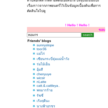
ทำบล็อกหลากหลายที่ตนเองสนใจ ปัจจุบันเน้นแปะ
เรื่องราวจากภาพยนตร์ไว้เป็นข้อมูลเบื้องต้นเพื่อการ
ตัดสินใจไปดู
Hello ! Hello ! Hello !
ขอบคุณสำหรับการเยี่
Friends' blogs
sunnyslope
toor36
ม่ไก่
เซียนกระบี่ลุ่มแม่น้ำวัง
ร่มไม้เย็น
อุ้มสี
chenyuye
wicsir
nLatte
catt.&.cattleya..
พจมารร้า
รัชชี่
เริงฤดีนะ
นางฟ้าอรชร