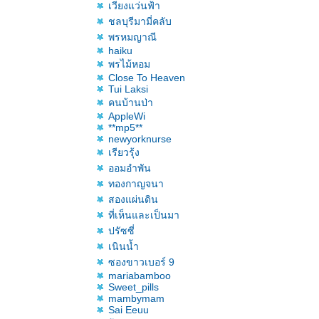
เวียงแว่นฟ้า
ชลบุรีมามี่คลับ
พรหมญาณี
haiku
พรไม้หอม
Close To Heaven
Tui Laksi
คนบ้านป่า
AppleWi
**mp5**
newyorknurse
เรียวรุ้ง
ออมอำพัน
ทองกาญจนา
สองแผ่นดิน
ที่เห็นและเป็นมา
ปรัซซี่
เนินน้ำ
ซองขาวเบอร์ 9
mariabamboo
Sweet_pills
mambymam
Sai Eeuu