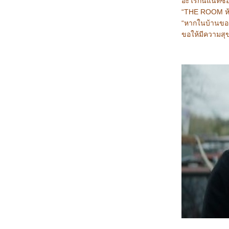
อะไรกันแน่ที่ซ
3367_Double World (2020)
3267_Five Nights at Freddy's
“THE ROOM ห้อง
3167_The Guilty(2021)
“หากในบ้านของ
3067_Imaginary friends(2024)
ขอให้มีความสุข
2967_The Ministry of Ungentlemanly
Warfare (2024)
2867_MY Boo (2024)
2767_Reversible Reality (2022)
2667_Werewolf By Night (2022)
2567_Rebel Moon : Part Two – The
Scargiver
2467_The kissing Booth
2367_Ghostbusters: Frozen Empire (2024)
2267_Civil War (2024)
2167_How to Make Millions Before Grandma
Dies(2024)
2067_Godzilla x Kong: The New
Empire(2024)
1967_Land of Legends(2022)
1867_One Week Friends (2022)
1767_Zom 100 Bucket List of Dead (2023)
1667_CODE 8 Part 2
1567_Kung Fu Panda 4 (2024)
1467_Rebel Moon: A Child of Fire
1367_Dune: Part Two
1267_Float
1167_Demon Slayer: to the Hashira Training
1067_Orion and the Dark (2024)