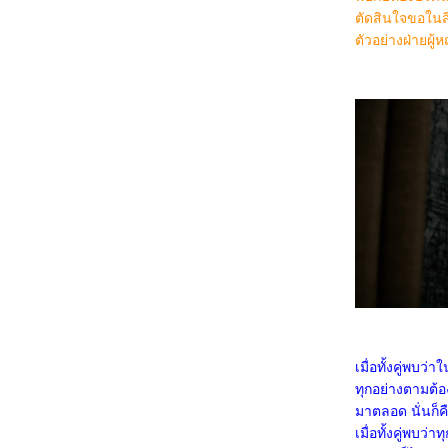
3368_Lilo & Stitch
ตัดสินใจขอในสิ
3268_Kraken
ตัวอย่างฝ่ายผู้ห
3168_Fountain of Youth
3068_Mission: Impossible – The Final
Reckoning
2968_The Prisoner of Beauty 2025
2868_ Spellbound
2768_ Marry My Dead Body
2668_Lost in the Stars
2568_ ASH
2468_The Day the Earth Blew Up: A Looney
Tunes Movie
2368_ Dark (ต่อ)
2268_ Dark SS.1
2168_Along for the Ride
2068_Lyle, Lyle, Crocodile
1968_A Minecraft Movie
1868_The Amateur
1768_Late Night with the Devil
1668_Presence
1568_Ne Zha2
1468_Paddington in Peru
เมื่อทั้งคู่พบ
1368_Ultraman Arc The Movie: The Clash of
Light and Evil
ทุกอย่างตามต้อ
1268_Sing Sing
มาตลอด นั่นก็ค
1168_EternalBond
1068_Legends Of The Condor Heroes : The
เมื่อทั้งคู่พบว่