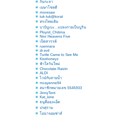
ก้นกะลา
เมษาโชดดี
moresaw
tuk-tuk@korat
ทรงไทยเดิม
บาบิบูเบะ...แปลงกายเป็นบูริน
Ploynil_Chitima
Nior Heavens Five
เป็ดสวรรค์
ruennara
dr.evil
Turtle Came to See Me
Kisshoneyz
ฟ้าใสวันใหม่
Chocolate Raizin
ALDI
ไวน์กับสายน้ำ
mcayenne94
สมาชิกหมายเลข 5545933
JinnyTent
Kat_kine
ธนูคือลุงแอ็ด
ปรศุราม
อน่าจอมซ่าส์