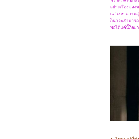
พวกฝรั่งเนี่ยก็
6167_Venom: The Last Dance
6067_Canary Black
อย่างเรื่องของช
5967_The Legend of ShenLi (2024)
สวงหาความสุข
5867_Wolfs
ก็น่าจะสามารถม
5767_Megalopolis
5667_Transformers One
พอได้แค่นี้ก็อย
5567_Taklee Genesis
5467_Never Let Go
5367_Beetlejuice Beetlejuice
5267_Godzilla vs. Biollante (1989)
5167_Secret: A Hidden Score
5067_Blink Twice
4967_Pilot
4867_I Saw the TV Glow (2024)
4767_Crayon Shinchan the Movie 2024
4667_Project Silence
4567_Alien: Romulus
4467_Longlegs
4367_Trap
4267_Deadpool & Wolverine
4167_Despicable Me 4
4067_Twisters
3967_18x2 Beyond Youthful Days
3867_A Quiet Place: Day One
3767_The Watchers (2024)
3667_After We Collided (2020)
3567_After (2019)
3467_Thelma the Unicorn (2024)