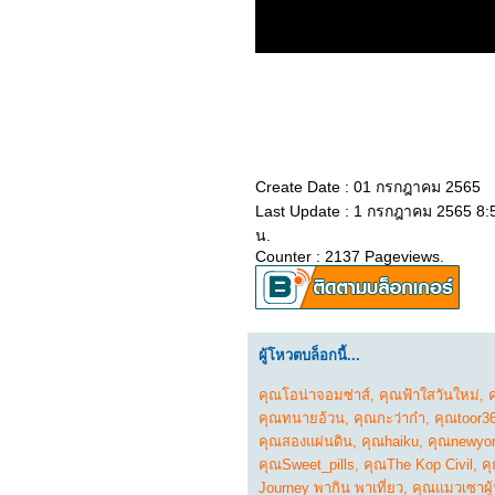
2665_ Jurassic World
Dominion
2565_THE OATH OF
LOVE (2022)
​​​​​​​2465_Top Gun: Maverick
2365_Eighth Grade(2018)
2265_SUPERWHO
2165_Everything
Everywhere All at Once
2065_Doctor Strange in
the Multiverse of Madness
Create Date : 01 กรกฎาคม 2565
1965_Luoyang (2021)
Last Update : 1 กรกฎาคม 2565 8:
1865_Fast & Feel Love
1765_Red Notice
น.
1665_The Adam Project
Counter : 2137 Pageviews.
1565_The Lost City
1465_Fantastic Beasts:
The Secrets of
Dumbledore
1365_THE
ผู้โหวตบล็อกนี้...
CONTRACTOR
1265_Morbius
1165_Book of Love
คุณโอน่าจอมซ่าส์
,
คุณฟ้าใสวันใหม่
,
1065_ The Desperate
คุณทนายอ้วน
,
คุณกะว่าก๋า
,
คุณtoor3
Hour
คุณสองแผ่นดิน
,
คุณhaiku
,
คุณnewyor
0965_ The Batman
0865_Marry Me
คุณSweet_pills
,
คุณThe Kop Civil
,
ค
0765_ The Worst Person
Journey พากิน พาเที่ยว
,
คุณแมวเซาผู้