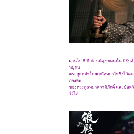
friends(2024)
2967_The Ministry of
Ungentlemanly Warfare
(2024)
2867_MY Boo (2024)
2767_Reversible
Reality (2022)
2667_Werewolf By Night
(2022)
2567_Rebel Moon : Part
Two – The Scargiver
2467_The kissing Booth
2367_Ghostbusters:
ผ่านไป 8 ปี ฮ่องเต้ฉูขุ่ยคนนั้น มีรั
Frozen Empire (2024)
หมู่คน
2267_Civil War (2024)
2167_How to Make
ตระกูลหม่าโดยเหลือหม่าไจซิงไว้คนเด
Millions Before Grandma
กองทัพ
Dies(2024)
ของตระกูลหม่าสวามิภักดิ์ และป๋อห
2067_Godzilla x Kong:
The New Empire(2024)
ไว้ได้
1967_Land of
Legends(2022)
1867_One Week Friends
(2022)
1767_Zom 100 Bucket
List of Dead (2023)
1667_CODE 8 Part 2
1567_Kung Fu Panda 4