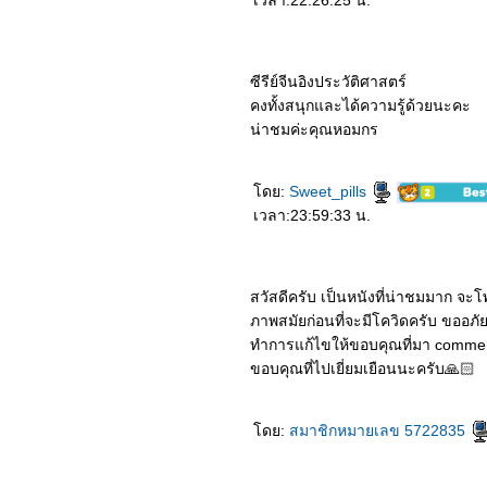
เวลา:22:26:25 น.
5162_Jumanji: The Next
Level
5062_Star Wars The Rise
of Skywalker
4962_Heartbeat
ซีรีย์จีนอิงประวัติศาสตร์
4862_Ne Zha
คงทั้งสนุกและได้ความรู้ด้วยนะคะ
4762_Charlie’s Angels
4662_Frozen 2
น่าชมค่ะคุณหอมกร
4562_Gemini Man
4462_Jade Dynasty
4362_The Addams Family
ดย:
Sweet_pills
4262_Terminator Dark
Fate
เวลา:23:59:33 น.
4162_Maleficent Mistress
of Evil
4062_Official Secrets
3962_Freaks
สวัสดีครับ เป็นหนังที่น่าชมมาก จะ
3862_Joker
3762_Abominable
ภาพสมัยก่อนที่จะมีโควิดครับ ขออภัย
3662_Rambo Last Blood
ทำการแก้ไขให้ขอบคุณที่มา comment คร
3562_Ad Astra
3462_Angel Has Fallen
ขอบคุณที่ไปเยี่ยมเยือนนะครับ🙏🏻
3362_Brightburn
3262_I Am Mother
3162_Dora and the Lost
ดย:
สมาชิกหมายเลข 5722835
City of Gold
3062_A Dog’s Journey
2962_The Lion King