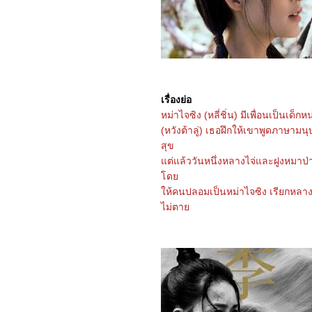
Rings: The Fellowship of
the Ring
6667_Gladiator2
6567_A Legend
6467_We Live in Time
6367_Red One
6267_Humanist Vampire
Seeking Consenting
Suicidal Person
เรื่องย่อ
6167_Venom: The Last
หม่าไจซิง (หลี่ชิ่น) มีเพื่อนเป็นเด็
Dance
6067_Canary Black
(หวังต้าลู่) เธอฝึกให้เขาพูดภาษามนุษย์
5967_The Legend of
สุข
ShenLi (2024)
5867_Wolfs
ต่แล้ววันหนึ่งหลางไจ่และฝูงหมาป่า
5767_Megalopolis
ด
5667_Transformers One
ห้คนปลอมเป็นหม่าไจซิง เรียกหลา
5567_Taklee Genesis
5467_Never Let Go
ไม่ตา
5367_Beetlejuice
Beetlejuice
5267_Godzilla vs.
Biollante (1989)
5167_Secret: A Hidden
Score
5067_Blink Twice
4967_Pilot
4867_I Saw the TV Glow