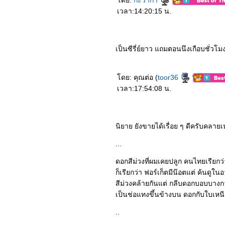
ดย:
กะว่าก๋า
6664_Awake
เวลา:14:20:15 น.
6564_King's Avatar (2019)
6464_"Hello mr. Gu"
(2021)
6364_The Romance of
Tiger and Rose (2020)
เป็นซีรี่ย์ยาว แถมตอนนึงเกือบชั่วโม
6264_Put your head on
my shoulder (2019)
6164_Unforgettable Love
(2021)
ดย: คุณต่อ (
toor36
6064_Mobile suit gundam
เวลา:17:54:08 น.
Hathaway’s Flash
5964_Dynasty Warriors
5864_The Rain
5764_The Woman in the
Window
นิยาย ยังขายได้เรื่อย ๆ ดีครับคลา
5664_Perfect And
Casual(2020)
...
5564_The Knight Before
Christmas (2019)
ดอกสีม่วงที่ผมเคยปลูก คนไทยเรียกว่า
5464_Those Who Wish
ก็เรียกว่า ฟอร์เก็ตมีน๊อตแต่ ค้นดูในอ
Me Dead
5364_Wish Dragon
สีม่วงคล้ายกันแต่ กลีบดอกบอบบางกว
5264_A Quiet Place Part2
เป็นช่อแทงขึ้นข้างบน ดอกกับใบเหน
5164_Jurassic World:
Dominion หนังฉายปีหน้า
..
5064_Polar