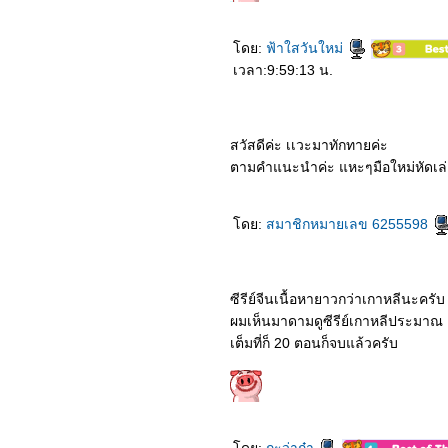
8364_Shang-Chi and the
Legend of the Ten Rings​​​​​​​
8264_No Time To Die
ดย:
ฟ้าใสวันใหม่
8164_Free Guy
เวลา:9:59:13 น.
8064_Love
Scenery (2021)
7964_The Ferryman:
Legends of Nanyang
(2021)
สวัสดีค่ะ เเวะมาทักทายค่ะ
7864_Black Widow (2021)
ตามคำแนะนำค่ะ แหะๆมือใหม่หัดเล่ย 
7764_My Queen (2021)
7664_Dreaming Back to
the Qing Dynasty
7564_Reminiscence
ดย:
สมาชิกหมายเลข 6255598
(2021)
7464_I HEAR YOU (2019)
7364_A Writer’s Odyssey
(2021)
7264_Luca (2021)
ซีรีย์จีนเนื้อหายาวกว่าเกาหลีนะครับ
7164_The Tomorrow War
ผมเห็นมาดามดูซีรีย์เกาหลีประมาณ
(2021)
เต็มที่ก็ 20 ตอนก็จบแล้วครับ
7064_My Little Happiness
(2021)
6964_Before we go
(2014)
6864_Dating in the
kitchen (2020)
6764_Vivo (2021)