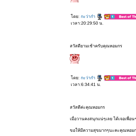
4563_Wet Season
4463_Ava
4363_The Secret Garden
(2020)
ดย:
กะว่าก๋า
4263_inception (2010)
เวลา:20:29:50 น.
4163_Mr. Jones
4063_Vivarium
3963_Batman Begins
3863_Fantasy Island
3763_Begin Again
สวัสดียามเช้าครับคุณหอมกร
3663_Pa-Happy
3563_The Silence
3463_Okja
3363_In the Tall Grass
3263_Marriage Story
3163_The Angry Birds
ดย:
กะว่าก๋า
Movie 2
3063_To All the Boys: P.S.
เวลา:6:34:41 น.
I Still Love You
2963_To All the Boys I’ve
Loved Before
2863_Isn’t it Romantic
สวัสดีค่ะคุณหอมกร
(2019)
2763_Spirited Away
2663_Bright (2017)
เมื่อวานคงสนุกแน่ๆเลย ได้เจอเพื่อ
2563_6 Underground
(2019)
ขอให้มีความสุขมากๆนะคะคุณหอม
2463_Murder Mystery