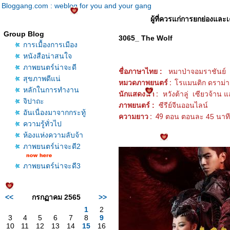
Bloggang.com : weblog for you and your gang
ผู้ที่ควรแก่การยกย่องและเ
Group Blog
3065_ The Wolf
การเมื้องการเมือง
หนังสือน่าสนใจ
ภาพยนตร์น่าจะดี
ชื่อภาษาไทย :
หมาป่าจอมราชันย์
สุขภาพดีแน่
หมวดภาพยนตร์ :
รแมนติก ดราม่า 
หลักในการทำงาน
นักแสดงนำ :
หวังต้าลู่ เซียวจ้าน แล
จิปาถะ
ภาพยนตร์ :
ซีรีย์จีนออนไลน์
อันเนื่องมาจากกระทู้
ความยาว :
49
ตอน ตอนละ 45 นาที
ความรู้ทั่วไป
ห้องแห่งความลับจ้า
ภาพยนตร์น่าจะดี2
ภาพยนตร์น่าจะดี3
<<
กรกฏาคม 2565
>>
1
2
3
4
5
6
7
8
9
10
11
12
13
14
15
16