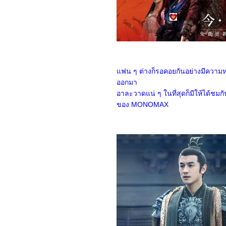
Hua: Nine Yin True Sutra
(2025)
4568_Duel on Mount
Hua: Eastern Heretic and
Western Venom (2025)
4468_Be Passionately in
Love
4368_Threading Mom’s
Wings (2025)
ฟน ๆ ต่างก็รอคอยกันอย่างมีความหวั
4268_Roaming China with
ออกมา
Tang Poetry (2025)
อาละวาดแน่ ๆ ในที่สุดก็มีให้ได้ชม
4168_The Secret Contract
of the Witch
ของ MONOMAX
4068_Double Happiness
3968_The Legend of Ochi
3868_ Superman
3768_Jurassic World
Rebirth
3668_Elio
3568_The Seven Relics of
ill Omen
3468_28 Years Later
3368_Lilo & Stitch
3268_Kraken
3168_Fountain of Youth
3068_Mission: Impossible
– The Final Reckoning
2968_The Prisoner of