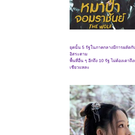
Gallants
0968_Captain America:
Brave New World
0868_Bridget Jones: Mad
About the Boy
0768_Heretic
0668_Flow
0568_A Real Pain
0468_Wolf Man
0368_Guardians of the
ุคนั้น 5 รัฐในภาคกลางมีการผลัดกั
Dafeng
0268_แผลเก่า เดอะมิวสิคัล
อิสระตาม
2568
พื้นที่อื่น ๆ อีกถึง 10 รัฐ ไม่ต้อง
0168_Werewolves
เชียวแหละ
7667_ Stranger Things
SS.4
7567_ Stranger Things
SS. 2-3
7467_Stranger Things
Chapter One: The
Vanishing of Will Byers
7367_The Call (2020)
7267_Love, Divided
7167_The Union
7067_Kraven the Hunter
6967_MOANA2
6867_Elevation
6767_The Lord of the