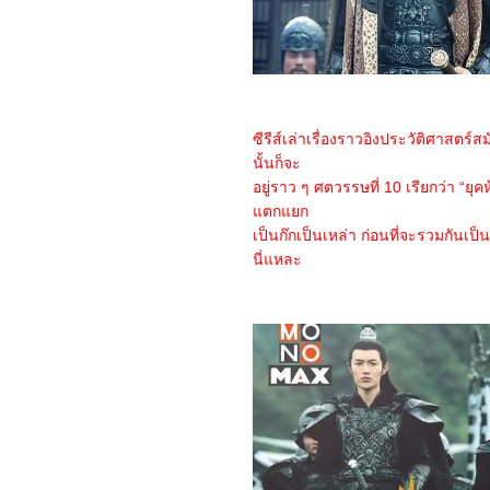
Beauty 2025
2868_ Spellbound
2768_ Marry My Dead
Body
2668_Lost in the Stars
2568_ ASH
2468_The Day the Earth
Blew Up: A Looney Tunes
ซีรีส์เล่าเรื่องราวอิงประวัติศาสตร
Movie
นั้นก็จะ
2368_ Dark (ต่อ)
อยู่ราว ๆ ศตวรรษที่ 10 เรียกว่า “ยุคห
2268_ Dark SS.1
2168_Along for the Ride
ตกแยก
2068_Lyle, Lyle, Crocodile
เป็นก๊กเป็นเหล่า ก่อนที่จะรวมกันเป็น
1968_A Minecraft Movie
นี่แหละ
1868_The Amateur
1768_Late Night with the
Devil
1668_Presence
1568_Ne Zha2
1468_Paddington in Peru
1368_Ultraman Arc The
Movie: The Clash of Light
and Evil
1268_Sing Sing
1168_EternalBond
1068_Legends Of The
Condor Heroes : The