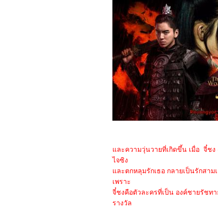
Lost Kingdom
7866_SLYTH
7766_The Marsh King’s
Daughter
7666_Napoleon
7566_ลับแลคำชะโนด
7466_New Gods Yang
Jian
7366_The Hunger
Games: The Ballad of
Songbirds and Snakes
7266_Wish
7166_The Secret
Kingdom
7066_ The Marvels
6966_Ancient Beast
Inostrancevia (2023)
6866_Fullmetal Alchemist
The Revenge of
ละความวุ่นวายที่เกิดขึ้น เมื่อ จี๋ช
Scar (2022)
ไจซิง
6766_ Not Friends 2023
6666_My Honey 2022
ละตกหลุมรักเธอ กลายเป็นรักสามเส
6566_ Freelance 2023
เพราะ
6466_Your Place or Mine
จี๋ชงคือตัวละครที่เป็น องค์ชายรัชทายา
6366_ The Creator
6266_ Talk to Me (2022)
รางวัล
6166_ A Haunting in
Venice