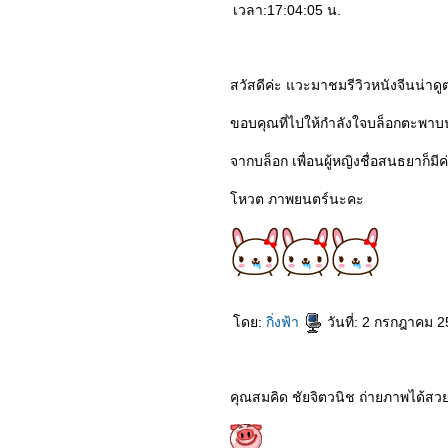
6963_Nobita’s New
เวลา:17:04:05 น.
Dinosaur
6863_Leap
6763_The Witches
6663_The Craft Legacy
สวัสดีค่ะ แวะมาชมรีวิวหนังจีนน่าดูต
6563_The Eight Hundred
6463_Pinocchio (2020)
6363_Relic (2020)
ขอบคุณที่ไปให้กำลังใจบล็อกตะพา
6263_The Secrets We
Keep
จากบล็อก เพื่อนผู้หญิงชื่อสนธยาก็มีค่ะ
6163_Love You Forever
6063_Greenland
5963_Love at Second
หวต ภาพยนตร์นะคะ
Sight
5863_My God Father
TheMovie
5763_The High Note
5663_Mother Gamer
5563_Mulan
5463_Tenetet
ดย:
กิ่งฟ้า
วันที่: 2 กรกฎาคม 
5363_The New Mutants
5263_Lingering
5163_The Hunt
5063_Intruder
4963_A Hidden Life
คุณสมคิด ชัยจิตวนิช ถ่ายภาพได้ส
4863_32 Malasana Street
4763_White Snake
4663_Burden