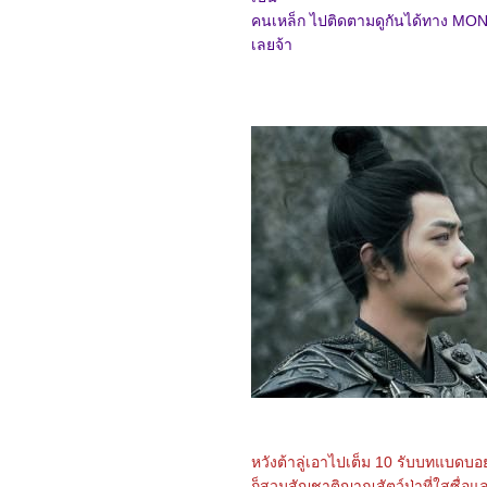
One
คนเหล็ก ไปติดตามดูกันได้ทาง MONO
4366_Sisu
4266_Hypnotic
เลยจ้า
4166_My Happy Marriage
4066_No Hard Feelings
3966_Long Live Love!
3866_Touken Ranbu The
Movie
3766_Indiana Jones and
the Dial of Destiny
3666_Il Buco (The Hole)
3566_The Flash
3466_The Boogeyman
3366_Shin KamenRider
3266_Transformers: Rise
of the Beasts
3166_The Tank
3066_The Little Mermaid
2966_Chupa
2866_Crouching Tiger,
Hidden Dragon: Sword of
Destiny (2016)
2766_Knights of the
Zodiac
2666_Guardians of the
Galaxy Vol. 3
2566_Hidden Blade
หวังต้าลู่เอาไปเต็ม 10 รับบทแบดบอยค
2466_ The Princess
ก็สวมสัญชาติญาณสัตว์ป่าที่ใสซื่อ