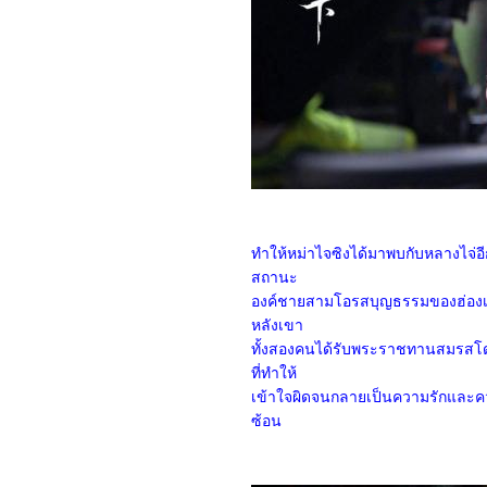
(2024)
1467_Rebel Moon: A Child
of Fire
1367_Dune: Part Two
1267_Float
1167_Demon Slayer: to
the Hashira Training
1067_Orion and the
Dark (2024)
0967_Madame Web
0867_Turning Red
0767_Argylle
0667_The Magic
Flute (2022)​​​​​​​
0567_When we first met
ทำให้หม่าไจซิงได้มาพบกับหลางไจ่อีก
(2018)
สถานะ
0467_The Witch (2015)
องค์ชายสามโอรสบุญธรรมของฮ่องเต้ฉ
0367_Ladybug & Cat Noir:
The Movie
หลังเขา
0267_Don't Look Up
ทั้งสองคนได้รับพระราชทานสมรสโด
(2021)
0167_The Mitchells vs.
ที่ทำให้
the Machines (2021)
เข้าใจผิดจนกลายเป็นความรักและคว
8366_Anyone But You
ซ้อน
8266_Spirited (2022)
8166_Supposed
8066_The Monkey King
7966_Aquaman and The