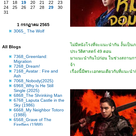
17
18
19
20
21
22
23
24
25
26
27
28
29
30
31
1 กรกฏาคม 2565
3065_ The Wolf
ไม่มีหนังโรงที่จะแนะนำกัน งั้นเป็นภา
All Blogs
ประวัติศาสตร์ 49 ตอน
7368_Greenland:
มาแนะนำกันไปก่อน ในช่วงสถานการ
Migration
จ้า
7268_Dream!
7168_Avatar : Fire and
เรื่องนี้มีพระเอกคนเดียวกับที่แนะน
Ash
7068_Nobody(2025)
6968_Why Is He Still
Single (2025)
6868_The Shrinking Man
6768_Laputa Castle in the
Sky (1986)
6668_My Neighbor Totoro
(1988)
6568_Grave of The
Fireflies (1988)
6468_Wicked: For Good
(2025)