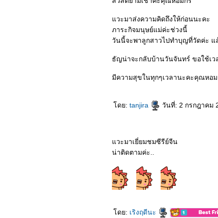
สวัสดียามเช้าค่ะคุณหอมกร
1064_Nocturne (2020)
0964_Lion
0864_Demon Slayer the
วะมาส่งความคิดถึงให้ก่อนนะคะ
Movie
ภาระกิจมนุษย์แม่ค่ะช่วงนี้
0764_All the Bright Places
วันนี้จะพาลูกสาวไปทำบุญที่วัดค่ะ แล
(2020)
0664_‘Howl’s Moving
Castle’
ธัญน่าจะกลับบ้านวันจันทร์ ขอใช้เวล
0564_The Old Guard
(2020)
มีความสุขในทุกๆเวลานะคะคุณหอม
0464_Project Power
(2020)
0364_Tootsies & The
Fake (2019)
ดย:
tanjira
วันที่: 2 กรกฎาคม 
0264_The Midnight Sky
(2020)
0164_Holidate
7963_HORIZON LINE
วะมาเยี่ยมชมซีรีย์จีน
7863_A Gift from Bob
7763_MONSTERHUNTER
น่าติดตามค่ะ..
7663_Soul
7563_Wonder Woman
1984
7463_Soul Snatcher
7363_Aii-Con-Lor-Luang
7263_Invasion
7163_Come Away
ดย:
เริงฤดีนะ
7063_Freaky