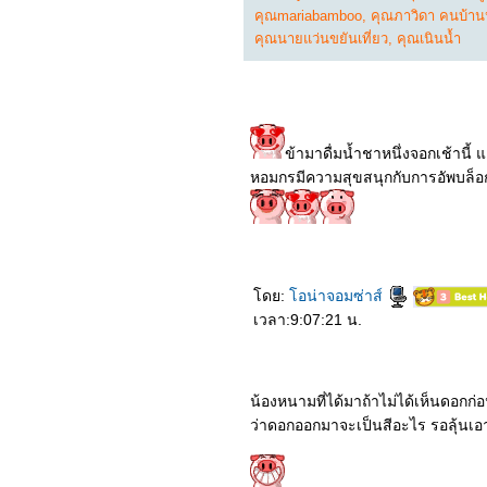
in the World
คุณmariabamboo
,
คุณภาวิดา คนบ้าน
0665_Uncharted
0565_ Sing2
คุณนายแว่นขยันเที่ยว
,
คุณเนินน้ำ
0465_ Death On the Nile
0365_ Moonfall
0265_Resident Evil:
Welcome to Raccoon City
0165_Ghostbusters:
Afterlife
ข้ามาดื่มน้ำชาหนึ่งจอกเช้านี้
10064_JOLT
หอมกรมีความสุขสนุกกับการอัพบล็อ
9964_The King's Man
9864_Spider-Man : No
Way Home
9764_SON
9664_The Matrix
Resurrections
9564_West Side Story
ดย:
อน่าจอมซ่าส์
9464_Om! Crush On Me
9364_Encanto
เวลา:9:07:21 น.
9264_The Protege
9164_COPSHOP
9064_The Green Knight
8964_ส้มป่อ
น้องหนามที่ได้มาถ้าไม่ได้เห็นดอกก่อน
8864_Eternals
ว่าดอกออกมาจะเป็นสีอะไร รอลุ้นเอ
8764_The Unholy
8664_The Medium
8564_Dune
8464_Jungle Cruise