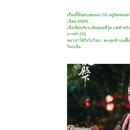
0766_Royal Nirvana
0666_Sword Snow Stride
0566_Sassy Beauty 2022
เรื่องนี้มีจุดบอดของ CG อยู่นิดหน่
0466_Love Like the
เนียน 100%
Galaxy
0366_ The Untamed
เมื่อเทียบกับระดับฮออลีวู้ด แต่สำหร
0266_วัยอลวน 5
การทำ CG
0166_ MOON MAN
หมาป่าให้วิ่งไปวิ่งมา ตะกุยเท้าบนพื
5965_ The Woman King
ไหร่เนี่
5865_ Shotgun Wedding
5765_ Avatar: The Way of
Water
5665_THE LAIR
5565_Troll
5465_Three Thousand
Years of Longing
5365_The Sea Beast
5265_Strange World
(2022)
5165_ Mr. Queen
5065_Bros
4965_Oh My Girl
4865_Black Panther:
Wakanda Forever
4765_ Alchemy of Souls
(환혼)
4665_Black Adam