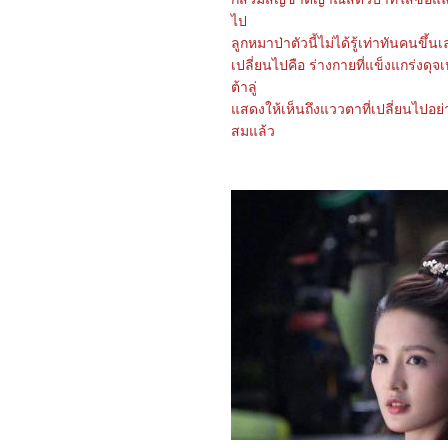
Weiyoung
ไป
2366_Redfield (2023)
2266_Dungeons &
ลูกหมาป่าตัวนี้ไม่ได้รู้เท่าทันคนขึ้นเ
Dragons: Honor Among
เปลี่ยนไปคือ ร่างกายที่แข็งแกร่งด
Thieves
2166_ SOULMATE
ต้าลู่
2066_ 65
สดงให้เห็นถึงแววตาที่เปลี่ยนไปอย่
1966_Luck
สมแล้ว
1866_ Crayon Shin-chan:
Shrouded in Mystery! The
Flowers of Tenkazu
Academy
1766_ Shazam! Fury of
the Gods
1666_ขุนพันธ์ 3
1566_Missing
1466_The Whale
1366_Demon Slayer:
Swordsmith Village Arc
1266_ Please Don't Spoil
Me 3-4
1166_You & Me & Me
1066_ Please Don't Spoil
Me 2
0966_ Please Don't Spoil
Me (2022)
0866_Ant-Man and the
Wasp: Quantumania