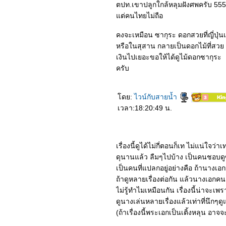
4964_Double World
ตปท.เขาปลูกใกล้หลุมฝังศพครับ 55
4864_Army of the Dead
ต่คนไทยไม่ถือ
4764_Jurassic World:
Camp Cretaceous 3
4664_Jurassic World:
คงจะเหมือน ซากุระ ดอกสวยที่ญี่ปุ
Camp Cretaceous 2
หรือในสุสาน กลายเป็นดอกไม้ที่สวย
4564_Jurassic World:
Camp Cretaceous
เงินไปเยอะขอให้ได้ดูไม้ดอกซากุระ
4464_Things Heard &
ครับ
Seen
4364_The Lord of the
Rings : The Return of the
King
ดย:
ไวน์กับสายน้ำ
4264_The Lord of the
เวลา:18:20:49 น.
Rings : The Two Towers
4164_The Lord of the
Rings : The Fellowship of
the Ring
4064_GHOST LAB
เรื่องนี้ดูได้ไม่กี่ตอนก็เท ไม่แน่ใจว่
3964_Nomadland
ดุนานแล้ว ลืมๆไปบ้าง เป็นคนชอบดูซ
3864_Mary Queen of
เป็นคนที่แปลกอยู่อย่างคือ ถ้านางเอก
Scots (2019)
3764_Necromancer 2020
ถ้าดูหลายเรื่องต่อกัน แล้วนางเอกคนเ
3664_Red Dot
ไม่รู้ทำไมเหมือนกัน เรื่องนี้น่าจะเ
3564_New Gods Nezha
ดูนางเล่นหลายเรื่องแล้วเท่าที่นึกๆ
Reborn
3464_Love and Monsters
(ถ้าเรื่องนี้พระเอกเป็นเติ้งหลุน อาจจ
3364_Nobody