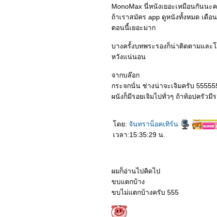
MonoMax นี่หนังเยอะเหมือนกันนะคร
ถ้าเราสมัคร app ดูหนังทั้งหมด เดื
ตอนนี้เยอะมาก
บางครั้งบทพระรองก็น่าติดตามและโด
หวังแน่นอน
จากบล๊อก
กระจกนั่น ช่างน่าจะเจิมครับ 55555
ผนังก็มีรอยเจิมไปทั่วๆ ถ้าท้อปครัวมี
ดย:
จันทราน็อคเทิร์น
เวลา:15:35:29 น.
ผมก็อ่านไปคิดไป
ขบแตกบ้าง
ขบไม่แตกบ้างครับ 555