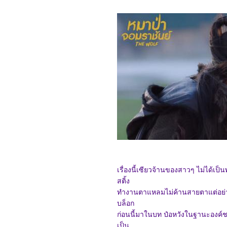
6066_Happiness for
Beginners
5966_The Hidden Fox
หรือ 雪山飞狐
5866_Retribution
5766_The Water Flows to
the Sea (水は海に向かっ
て流れる)
5666_AFTER THE RAIN
5566_Teenage Mutant
Ninja Turtles: Mutant
Mayhem
5466_Heart of Stone
5366_Strays
5266_Crayon Shin-chan:
Mononoke Ninja
Chinpūden
5166_Simulant
5066_Blue Beetle
4966_We Have a Ghost
เรื่องนี้เซียวจ้านของสาวๆ ไม่ได้
4866_The Meg 2 : The
สติ้ง
Trench
4766_ Haunted Mansion
ทำงานตาแหลมไม่ค้านสายตาแต่อย่างใด
4666_Oppenheimer
บล็อก
4566_Joy Ride
4466_Mission: Impossible
ก่อนนี้มาในบท ป๋อหวังในฐานะองค์
- Dead Reckoning: Part
เป็น