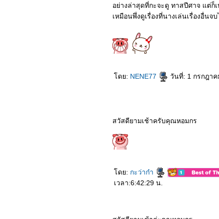
3264_Stigmatized
อย่างล่าสุดที่กะจะดู ทาสปีศาจ แต่ก
Properties
3164_The Mauritanian
เหมือนพึ่งดูเรื่องที่นางเล่นเรื่องอื่นจ
3064_My Boss is a Serial
Killer
2964_Mortal Kombat
2864_Godzilla vs Kong
2764_Penguin Bloom
2664_True Mothers
2564_The Legend of Hei
ดย:
NENE77
วันที่: 1 กรกฎา
2464_The Dig
2364_“เรื่อง ผี เล่า”
2264_MUSIC
2164_“Chaos Walking”
2064_The Marksman
1964_Boss Level
สวัสดียามเช้าครับคุณหอมกร
1864_Raya and the Last
Dragon
1764_Willy’s Wonderland
1664_SkylinES
1564_The Yinyang Master
Dream Of Eternity
ดย:
กะว่าก๋า
1464_Endings,
Beginnings
เวลา:6:42:29 น.
1364_SEOBOK
1264_Shadow in the
Cloud
1164_Jiu Jitsu