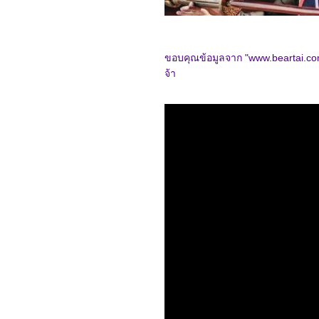
4565_Amsterdam
4465_VESPER
4365_Shin Ultraman
4265_Smile
4165_Where the
ขอบคุณข้อมูลจาก "www.beartai.c
Crawdads Sing
4065_ Oh My Ghost
จ้า
(2015)
3965_Wandering
3865_ The King's
Affection
3765_Nope
3665_ Oh my Venus
3565_The Long Walk
(2019)
3465_ The Lake
3365_ Love Destiny The
Movie
3265_Thor: Love and
Thunder
3165_ Love Destiny The
Movie
3065_ The Wolf
2965_Super Me (2021)
2865_ DEEMO Memorial
keys
2765_ Jujutsu Kaisen:
Zero The Movie