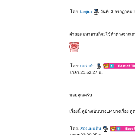
2363_The King (2019)
2263_Bird Box (2018)
2163_(500) Days of
ดย:
tanjira
วันที่: 3 กรกฎาคม
Summer (2552)
2063_ความจำสั้นแต่รักฉัน
าว (2552)
คำสอนมหายานก็จะใช้คำต่างจากเถ
1963_Into the Wild (2007)
1863_Dear Dakanda
1763_Cast Away (2000)
1663_Trolls World Tour
1563_Last Letter
1463_A Quiet Place Part II
1363_Bloodshot
ดย:
กะว่าก๋า
1263_The Invisible Man
เวลา:21:52:27 น.
1163_Onward
1063_Sonic the
Hedgehog
0963_The Message
0863_The Room
ขอบคุณครับ
0763_Classic Again
0663_Code 8
0563_Vanguard
เรื่องนี้ ดูบ้างเป็นบางEP บางเรื่อง
0463_Low Season
0363_Underwater
0263_Kumanthong
0163_Dolittle
ดย:
สองแผ่นดิน
5262_Jexi