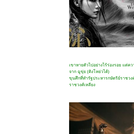
(2024)
4767_Crayon Shinchan
the Movie 2024
4667_Project Silence
4567_Alien: Romulus
4467_Longlegs
4367_Trap
4267_Deadpool &
Wolverine
4167_Despicable Me 4
4067_Twisters
3967_18x2 Beyond
Youthful Days
3867_A Quiet Place: Day
เขาหายตัวไปอย่างไร้ร่องรอย แต่คว
One
จาก ฉูขุ่ย (ติงโหย่วไต้)
3767_The Watchers
ขุนศึกที่ทำรัฐประหารกษัตริย์ราชวงศ
(2024)
3667_After We Collided
ราชวงศ์เหลียง
(2020)
3567_After (2019)
3467_Thelma the Unicorn
(2024)
3367_Double World
(2020)
3267_Five Nights at
Freddy's
3167_The Guilty(2021)
3067_Imaginary