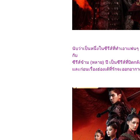
6368_Predator: Badlands
6268_Scurry
6168_Primitive War
6068_Where Love Dares
(2025)
5968_The Legend of Hei
2
5868_Time Raiders
(2025)
5768_Tron: Ares
นับว่าเป็นหนึ่งในซีรีส์ที่ทำเอาแ
5668_Nickel Boys
กับ
5568_Osiris (2025)
ซีรีส์ข้าม (หลาย) ปี เป็นซีรีส์ที่ปิ
5468_Filter (2025)
5368_The Gold Behind
ละก่อนเรื่องฮ่องเต้ที่รักจะออกอากาศเ
the Stone (2025)
5268_Ruan Xiaofeng's
Royal Love Quest (2025)
5168_Sword-bearing
Guard Su Xiaoli (2025)
5068_Be Yourself (2025)
4968_When Destiny
Brings the Demon (2025)
4868_The Immortal
Ascension (2025)
4768_Demon Slayer The
Movie: Infinity
Castle(2025)
4668_Duel on Mount