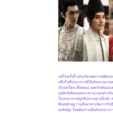
Beauty 2025
2868_ Spellbound
2768_ Marry My Dead
Body
2668_Lost in the Stars
2568_ ASH
2468_The Day the Earth
Blew Up: A Looney Tunes
Movie
2368_ Dark (ต่อ)
2268_ Dark SS.1
2168_Along for the Ride
2068_Lyle, Lyle, Crocodile
1968_A Minecraft Movie
1868_The Amateur
1768_Late Night with the
Devil
1668_Presence
ต่ในครั้งนี้ กลับเกิดเหตุการณ์ผิดปกติ
1568_Ne Zha2
1468_Paddington in Peru
หนึ่งในสี่ปรมาจารย์ได้เดินทางมาน
1368_Ultraman Arc The
(รับบทโดย เติ้งหลุน) องครักษ์ของน
Movie: The Clash of Light
and Evil
บุคลิกนิสัยของพวกเขาจะแตกต่างกัน
1268_Sing Sing
นปรมาจารย์ถูกสังหารอย่างลึกลับ ท
1168_EternalBond
ที่แฝงตัวอยู่ รวมถึงหาทางจัดการกับ
1068_Legends Of The
Condor Heroes : The
องค์หญิง โดยต้องร่วมมือกับปรมาจารย