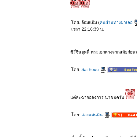
6664_Awake
6564_King's Avatar (2019)
6464_"Hello mr. Gu"
(2021)
ดย: อ้อมแอ้ม (
คนผ่านทางมาเจอ
6364_The Romance of
Tiger and Rose (2020)
เวลา:22:16:39 น.
6264_Put your head on
my shoulder (2019)
6164_Unforgettable Love
(2021)
6064_Mobile suit gundam
ซีรี่จีนยุคนี้ พระเอกต่างจากสมัยก่อ
Hathaway’s Flash
5964_Dynasty Warriors
5864_The Rain
ดย:
Sai Eeuu
5764_The Woman in the
Window
5664_Perfect And
Casual(2020)
5564_The Knight Before
Christmas (2019)
ต่ละฉากอลังการ น่าชมครับ
5464_Those Who Wish
Me Dead
5364_Wish Dragon
ดย:
สองแผ่นดิน
5264_A Quiet Place Part2
5164_Jurassic World:
Dominion หนังฉายปีหน้า
5064_Polar