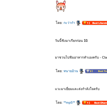
6963_Nobita’s New
Dinosaur
6863_Leap
6763_The Witches
6663_The Craft Legacy
6563_The Eight Hundred
ดย:
กะว่าก๋า
6463_Pinocchio (2020)
6363_Relic (2020)
6263_The Secrets We
Keep
6163_Love You Forever
วันนี้ชิงมาเรียกก่อน อิอิ
6063_Greenland
5963_Love at Second
Sight
5863_My God Father
มาชวนไปชิมอาหารทำเองครับ - Claud
TheMovie
5763_The High Note
5663_Mother Gamer
5563_Mulan
ดย:
ทนายอ้วน
5463_Tenetet
5363_The New Mutants
5263_Lingering
5163_The Hunt
วะมาเยี่ยมและส่งกำลังใจครับ
5063_Intruder
4963_A Hidden Life
4863_32 Malasana Street
4763_White Snake
ดย:
**mp5**
4663_Burden