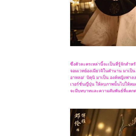
friends(2024)
2967_The Ministry of
Ungentlemanly Warfare
(2024)
2867_MY Boo (2024)
2767_Reversible
Reality (2022)
2667_Werewolf By Night
(2022)
2567_Rebel Moon : Part
Two – The Scargiver
2467_The kissing Booth
2367_Ghostbusters:
ซึ่งตัวละครเหล่านี้จะเป็นที่รู้จักส
Frozen Empire (2024)
2267_Civil War (2024)
จอมเวทย์องเมียวจิในตำนาน มาเป็น ฉ
2167_How to Make
อาหลอ/ บิคุนิ มาเป็น องค์หญิงฟาง
Millions Before Grandma
เวอร์ชั่นญี่ปุ่น ให้ลบภาพนั้นไปให
Dies(2024)
2067_Godzilla x Kong:
จะมีบทบาทและความสัมพันธ์ที่แตกต่า
The New Empire(2024)
1967_Land of
Legends(2022)
1867_One Week Friends
(2022)
1767_Zom 100 Bucket
List of Dead (2023)
1667_CODE 8 Part 2
1567_Kung Fu Panda 4