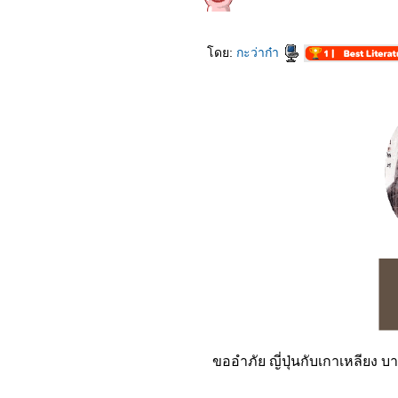
2363_The King (2019)
2263_Bird Box (2018)
2163_(500) Days of
Summer (2552)
ดย:
กะว่าก๋า
2063_ความจำสั้นแต่รักฉัน
าว (2552)
1963_Into the Wild (2007)
1863_Dear Dakanda
1763_Cast Away (2000)
1663_Trolls World Tour
1563_Last Letter
1463_A Quiet Place Part II
1363_Bloodshot
1263_The Invisible Man
1163_Onward
1063_Sonic the
Hedgehog
0963_The Message
0863_The Room
0763_Classic Again
0663_Code 8
0563_Vanguard
0463_Low Season
0363_Underwater
0263_Kumanthong
ขออำภัย ญี่ปุ่นกับเกาเหลียง บ
0163_Dolittle
5262_Jexi