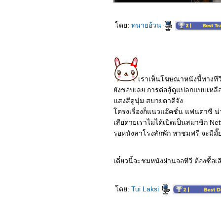
in the World
0665_Uncharted
0565_ Sing2
ดย:
ทนายอ้วน
0465_ Death On the Nile
0365_ Moonfall
0265_Resident Evil:
Welcome to Raccoon City
0165_Ghostbusters:
Afterlife
10064_JOLT
เราเห็นโฆษณาหนังนี้ทางทีวี
9964_The King's Man
9864_Spider-Man : No
ังชอบเลย การต่อสู้ดูแปลกแบบเหลือ
Way Home
สงสีดูนุ่ม สบายตาดีจัง
9764_SON
ครงเรื่องก็แนวแอ๊คชั่น แฟนตาซี น
9664_The Matrix
Resurrections
เสียดายเราไม่ได้เปิดเป็นสมาชิก Netf
9564_West Side Story
รอหนังลาโรงสักพัก หาชมฟรี จะมีมั๊ยน
9464_Om! Crush On Me
9364_Encanto
9264_The Protege
9164_COPSHOP
เดี๋ยวนี้จะชมหนังผ่านจอทีวี ต้องซื้อเ
9064_The Green Knight
8964_ส้มป่อ
8864_Eternals
ดย:
Tui Laksi
8764_The Unholy
8664_The Medium
8564_Dune
8464_Jungle Cruise