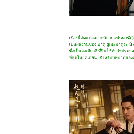
(2024)
4767_Crayon Shinchan
the Movie 2024
4667_Project Silence
4567_Alien: Romulus
4467_Longlegs
4367_Trap
4267_Deadpool &
เรื่องนี้ดัดแปลงจากนิยายแฟนตาซีญี่ปุ่
Wolverine
เป็นผลงานของ บาคุ ยูเมะมาคุระ ปี 
4167_Despicable Me 4
4067_Twisters
ซึ่งเป็นองเมียวจิ ที่จีนใช้คำว่าปรม
3967_18x2 Beyond
ที่สุดในยุคเฮอัน สำหรับบทบาทของตั
Youthful Days
3867_A Quiet Place: Day
One
3767_The Watchers
(2024)
3667_After We Collided
(2020)
3567_After (2019)
3467_Thelma the Unicorn
(2024)
3367_Double World
(2020)
3267_Five Nights at
Freddy's
3167_The Guilty(2021)
3067_Imaginary