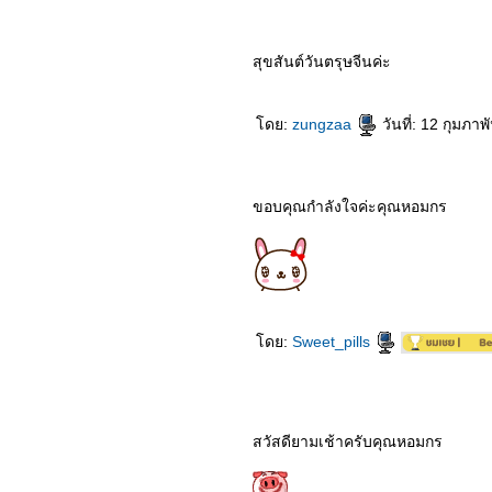
4563_Wet Season
4463_Ava
4363_The Secret Garden
(2020)
สุขสันต์วันตรุษจีนค่ะ
4263_inception (2010)
4163_Mr. Jones
4063_Vivarium
ดย:
zungzaa
วันที่: 12 กุมภา
3963_Batman Begins
3863_Fantasy Island
3763_Begin Again
3663_Pa-Happy
3563_The Silence
ขอบคุณกำลังใจค่ะคุณหอมกร
3463_Okja
3363_In the Tall Grass
3263_Marriage Story
3163_The Angry Birds
Movie 2
3063_To All the Boys: P.S.
I Still Love You
2963_To All the Boys I’ve
ดย:
Sweet_pills
Loved Before
2863_Isn’t it Romantic
(2019)
2763_Spirited Away
2663_Bright (2017)
สวัสดียามเช้าครับคุณหอมกร
2563_6 Underground
(2019)
2463_Murder Mystery