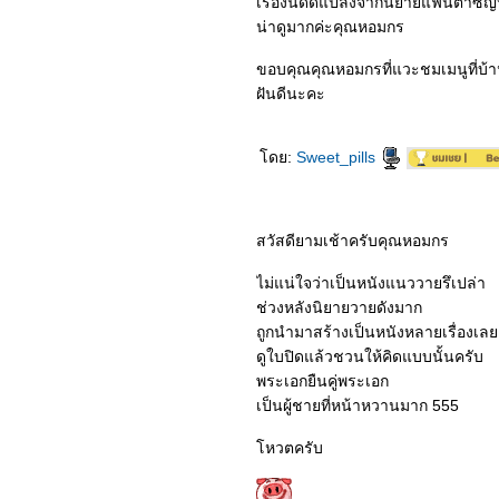
4964_Double World
เรื่องนี้ดัดแปลงจากนิยายแฟนตาซีญี่ป
4864_Army of the Dead
น่าดูมากค่ะคุณหอมกร
4764_Jurassic World:
Camp Cretaceous 3
ขอบคุณคุณหอมกรที่แวะชมเมนูที่บ้า
4664_Jurassic World:
Camp Cretaceous 2
ฝันดีนะคะ
4564_Jurassic World:
Camp Cretaceous
4464_Things Heard &
ดย:
Sweet_pills
Seen
4364_The Lord of the
Rings : The Return of the
King
4264_The Lord of the
สวัสดียามเช้าครับคุณหอมกร
Rings : The Two Towers
4164_The Lord of the
ไม่แน่ใจว่าเป็นหนังแนววายรึเปล่า
Rings : The Fellowship of
the Ring
ช่วงหลังนิยายวายดังมาก
4064_GHOST LAB
ถูกนำมาสร้างเป็นหนังหลายเรื่องเล
3964_Nomadland
3864_Mary Queen of
ดูใบปิดแล้วชวนให้คิดแบบนั้นครับ
Scots (2019)
พระเอกยืนคู่พระเอก
3764_Necromancer 2020
เป็นผู้ชายที่หน้าหวานมาก 555
3664_Red Dot
3564_New Gods Nezha
Reborn
หวตครับ
3464_Love and Monsters
3364_Nobody