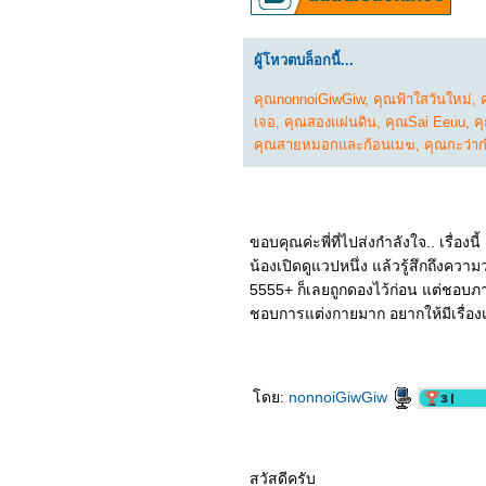
0766_Royal Nirvana
0666_Sword Snow Stride
0566_Sassy Beauty 2022
ผู้โหวตบล็อกนี้...
0466_Love Like the
Galaxy
0366_ The Untamed
คุณnonnoiGiwGiw
,
คุณฟ้าใสวันใหม่
,
0266_วัยอลวน 5
เจอ
,
คุณสองแผ่นดิน
,
คุณSai Eeuu
,
ค
0166_ MOON MAN
คุณสายหมอกและก้อนเมฆ
,
คุณกะว่าก
5965_ The Woman King
5865_ Shotgun Wedding
5765_ Avatar: The Way of
Water
5665_THE LAIR
ขอบคุณค่ะพี่ที่ไปส่งกำลังใจ.. เรื่องนี้
5565_Troll
5465_Three Thousand
น้องเปิดดูแวปหนึ่ง แล้วรู้สึกถึงควา
Years of Longing
5555+ ก็เลยถูกดองไว้ก่อน แต่ชอบภ
5365_The Sea Beast
ชอบการแต่งกายมาก อยากให้มีเรื่อง
5265_Strange World
(2022)
5165_ Mr. Queen
5065_Bros
4965_Oh My Girl
ดย:
nonnoiGiwGiw
4865_Black Panther:
Wakanda Forever
4765_ Alchemy of Souls
(환혼)
4665_Black Adam
สวัสดีครับ