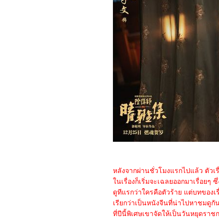
Lost Kingdom
7866_SLYTH
7766_The Marsh King’s
Daughter
7666_Napoleon
7566_ลับแลคำชะโนด
7466_New Gods Yang
Jian
7366_The Hunger
Games: The Ballad of
Songbirds and Snakes
7266_Wish
7166_The Secret
Kingdom
7066_ The Marvels
6966_Ancient Beast
Inostrancevia (2023)
6866_Fullmetal Alchemist
The Revenge of
Scar (2022)
6766_ Not Friends 2023
6666_My Honey 2022
หลังจากผ่านชั่วโมงแรกไปแล้ว ตัวเร
6566_ Freelance 2023
นเรื่องก็เริ่มจะเฉลยออกมาเรื่อยๆ ซึ่ง
6466_Your Place or Mine
ดูทีแรกว่าใครคือตัวร้าย แต่บทของเ
6366_ The Creator
6266_ Talk to Me (2022)
เรียกว่าเป็นหนังจีนที่น่าไปหาชมดู
6166_ A Haunting in
ที่ปีนี้พิเศษเขาจัดให้เป็นวันหยุดรา
Venice