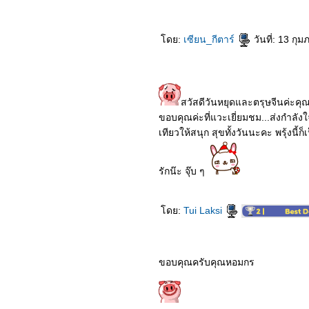
5162_Jumanji: The Next
Level
5062_Star Wars The Rise
of Skywalker
ดย:
เซียน_กีตาร์
วันที่: 13 กุ
4962_Heartbeat
4862_Ne Zha
4762_Charlie’s Angels
4662_Frozen 2
4562_Gemini Man
4462_Jade Dynasty
สวัสดีวันหยุดและตรุษจีนค่ะค
4362_The Addams Family
ขอบคุณค่ะที่แวะเยี่ยมชม...ส่งกำลังใ
4262_Terminator Dark
เทียวให้สนุก สุขทั้งวันนะคะ พรุ้งนี้
Fate
4162_Maleficent Mistress
of Evil
4062_Official Secrets
รักน๊ะ จุ๊บ ๆ
3962_Freaks
3862_Joker
3762_Abominable
ดย:
Tui Laksi
3662_Rambo Last Blood
3562_Ad Astra
3462_Angel Has Fallen
3362_Brightburn
3262_I Am Mother
ขอบคุณครับคุณหอมกร
3162_Dora and the Lost
City of Gold
3062_A Dog’s Journey
2962_The Lion King