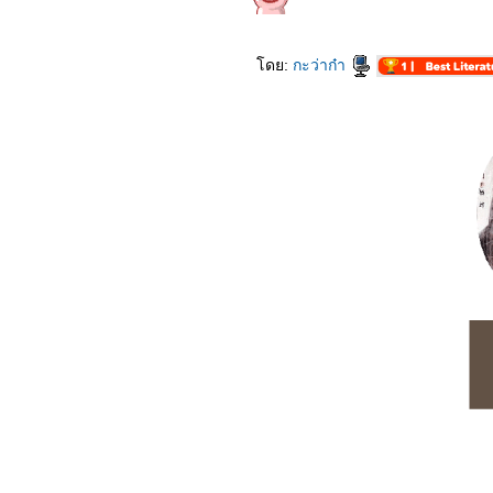
3264_Stigmatized
Properties
3164_The Mauritanian
3064_My Boss is a Serial
ดย:
กะว่าก๋า
Killer
2964_Mortal Kombat
2864_Godzilla vs Kong
2764_Penguin Bloom
2664_True Mothers
2564_The Legend of Hei
2464_The Dig
2364_“เรื่อง ผี เล่า”
2264_MUSIC
2164_“Chaos Walking”
2064_The Marksman
1964_Boss Level
1864_Raya and the Last
Dragon
1764_Willy’s Wonderland
1664_SkylinES
1564_The Yinyang Master
Dream Of Eternity
1464_Endings,
Beginnings
1364_SEOBOK
1264_Shadow in the
Cloud
1164_Jiu Jitsu