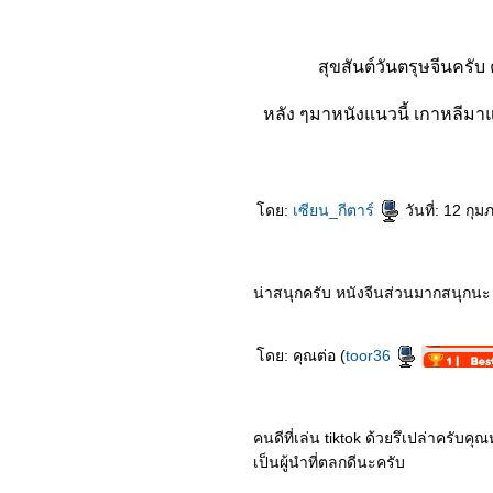
1064_Nocturne (2020)
0964_Lion
0864_Demon Slayer the
Movie
สุขสันต์วันตรุษจีนครั
0764_All the Bright Places
(2020)
0664_‘Howl’s Moving
หลัง ๆมาหนังแนวนี้ เกาหลีมาแร
Castle’
0564_The Old Guard
(2020)
0464_Project Power
(2020)
ดย:
เซียน_กีตาร์
วันที่: 12 กุ
0364_Tootsies & The
Fake (2019)
0264_The Midnight Sky
(2020)
0164_Holidate
น่าสนุกครับ หนังจีนส่วนมากสนุกนะ
7963_HORIZON LINE
7863_A Gift from Bob
7763_MONSTERHUNTER
ดย: คุณต่อ (
toor36
7663_Soul
7563_Wonder Woman
1984
7463_Soul Snatcher
7363_Aii-Con-Lor-Luang
คนดีที่เล่น tiktok ด้วยรึเปล่าครับค
7263_Invasion
เป็นผู้นำที่ตลกดีนะครับ
7163_Come Away
7063_Freaky