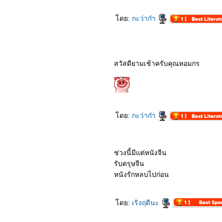
2862_Anna
2762_Spider-Man: Far
From Home
ดย:
กะว่าก๋า
สวัสดียามเช้าครับคุณหอมกร
ดย:
กะว่าก๋า
ช่วงนี้มีแต่หนังจีน
รับตรุษจีน
หนังรักหลบไปก่อน
ดย:
เริงฤดีนะ