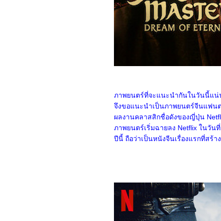
6368_Predator: Badlands
6268_Scurry
6168_Primitive War
6068_Where Love Dares
(2025)
5968_The Legend of Hei
2
5868_Time Raiders
(2025)
5768_Tron: Ares
5668_Nickel Boys
5568_Osiris (2025)
ภาพยนตร์ที่จะแนะนำกันในวันนี้แน่
5468_Filter (2025)
จึงขอแนะนำเป็นภาพยนตร์จีนแฟนตาซ
5368_The Gold Behind
the Stone (2025)
ผลงานคลาสสิกชื่อดังของญี่ปุ่น Netf
5268_Ruan Xiaofeng's
ภาพยนตร์เริ่มฉายลง Netflix ในวันที
Royal Love Quest (2025)
ปีนี้ ถือว่าเป็นหนังจีนเรื่องแรกที่
5168_Sword-bearing
Guard Su Xiaoli (2025)
5068_Be Yourself (2025)
4968_When Destiny
Brings the Demon (2025)
4868_The Immortal
Ascension (2025)
4768_Demon Slayer The
Movie: Infinity
Castle(2025)
4668_Duel on Mount