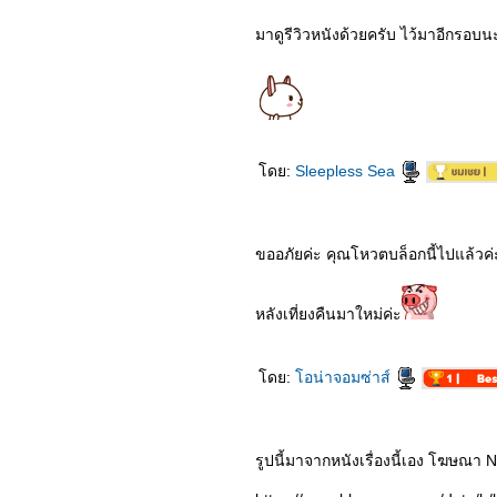
4565_Amsterdam
4465_VESPER
มาดูรีวิวหนังด้วยครับ ไว้มาอีกรอบน
4365_Shin Ultraman
4265_Smile
4165_Where the
Crawdads Sing
4065_ Oh My Ghost
(2015)
3965_Wandering
3865_ The King's
ดย:
Sleepless Sea
Affection
3765_Nope
3665_ Oh my Venus
3565_The Long Walk
(2019)
ขออภัยค่ะ คุณโหวตบล็อกนี้ไปแล้วค่
3465_ The Lake
3365_ Love Destiny The
Movie
หลังเที่ยงคืนมาใหม่ค่ะ
3265_Thor: Love and
Thunder
3165_ Love Destiny The
Movie
ดย:
อน่าจอมซ่าส์
3065_ The Wolf
2965_Super Me (2021)
2865_ DEEMO Memorial
keys
รูปนี้มาจากหนังเรื่องนี้เอง โฆษณา Ne
2765_ Jujutsu Kaisen:
Zero The Movie