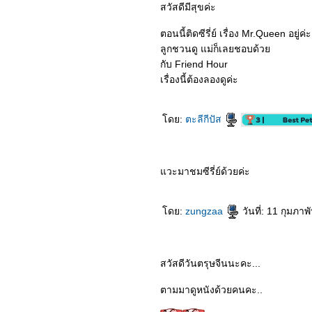
8364_Shang-Chi and the
สวัสดีมีสุขค่ะ
Legend of the Ten Rings​​​​​​​
8264_No Time To Die
ตอนนี้ติดซีรี่ย์ เรื่อง Mr.Queen อยู่ค่ะ
8164_Free Guy
ลูกชวนดู แม่ก็เลยชอบด้ว
8064_Love
Scenery (2021)
กับ Friend Hour
7964_The Ferryman:
เรื่องนี้ต้องลองดูค่ะ
Legends of Nanyang
(2021)
7864_Black Widow (2021)
7764_My Queen (2021)
ดย:
ตะลีกีปัส
7664_Dreaming Back to
the Qing Dynasty
7564_Reminiscence
(2021)
วะมาชมซีรี่ย์ด้วยค่ะ
7464_I HEAR YOU (2019)
7364_A Writer’s Odyssey
(2021)
7264_Luca (2021)
ดย:
zungzaa
วันที่: 11 กุมภา
7164_The Tomorrow War
(2021)
7064_My Little Happiness
(2021)
6964_Before we go
สวัสดีวันตรุษจีนนะคะ...
(2014)
6864_Dating in the
ตามมาดูหนังด้วยคนคะ..
kitchen (2020)
6764_Vivo (2021)