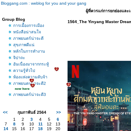
Bloggang.com : weblog for you and your gang
ผู้ที่ควรแก่การยกย่องและเ
Group Blog
1564_The Yinyang Master Dream
การเมื้องการเมือง
หนังสือน่าสนใจ
ภาพยนตร์น่าจะดี
สุขภาพดีแน่
หลักในการทำงาน
จิปาถะ
อันเนื่องมาจากกระทู้
ความรู้ทั่วไป
ห้องแห่งความลับจ้า
ภาพยนตร์น่าจะดี2
ภาพยนตร์น่าจะดี3
<<
กุมภาพันธ์ 2564
>>
1
2
3
4
5
6
7
8
9
10
11
12
13
14
15
16
17
18
19
20