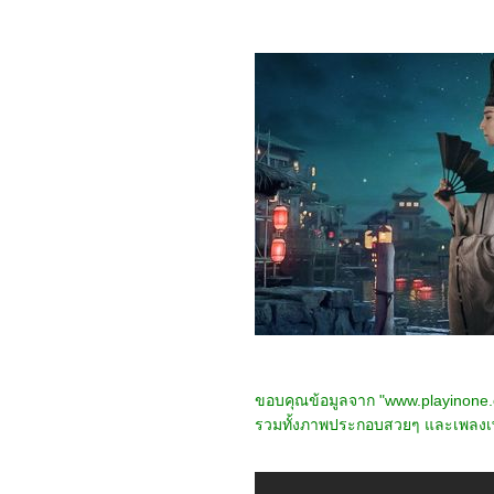
6066_Happiness for
Beginners
5966_The Hidden Fox
หรือ 雪山飞狐
5866_Retribution
5766_The Water Flows to
the Sea (水は海に向かっ
て流れる)
5666_AFTER THE RAIN
5566_Teenage Mutant
Ninja Turtles: Mutant
Mayhem
5466_Heart of Stone
5366_Strays
5266_Crayon Shin-chan:
Mononoke Ninja
Chinpūden
5166_Simulant
5066_Blue Beetle
4966_We Have a Ghost
4866_The Meg 2 : The
Trench
ขอบคุณข้อมูลจาก "www.playinone
4766_ Haunted Mansion
รวมทั้งภาพประกอบสวยๆ และเพลงเพ
4666_Oppenheimer
4566_Joy Ride
4466_Mission: Impossible
- Dead Reckoning: Part