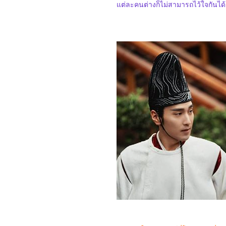
Gallants
ต่ละคนต่างก็ไม่สามารถไว้ใจกันได้
0968_Captain America:
Brave New World
0868_Bridget Jones: Mad
About the Boy
0768_Heretic
0668_Flow
0568_A Real Pain
0468_Wolf Man
0368_Guardians of the
Dafeng
0268_แผลเก่า เดอะมิวสิคัล
2568
0168_Werewolves
7667_ Stranger Things
SS.4
7567_ Stranger Things
SS. 2-3
7467_Stranger Things
Chapter One: The
Vanishing of Will Byers
7367_The Call (2020)
7267_Love, Divided
7167_The Union
7067_Kraven the Hunter
6967_MOANA2
6867_Elevation
6767_The Lord of the