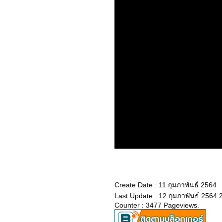
Weiyoung
2366_Redfield (2023)
2266_Dungeons &
Dragons: Honor Among
Thieves
2166_ SOULMATE
2066_ 65
1966_Luck
1866_ Crayon Shin-chan:
Shrouded in Mystery! The
Flowers of Tenkazu
Academy
1766_ Shazam! Fury of
the Gods
1666_ขุนพันธ์ 3
1566_Missing
1466_The Whale
1366_Demon Slayer:
Swordsmith Village Arc
1266_ Please Don't Spoil
Me 3-4
1166_You & Me & Me
1066_ Please Don't Spoil
Create Date : 11 กุมภาพันธ์ 2564
Me 2
Last Update : 12 กุมภาพันธ์ 2564 
0966_ Please Don't Spoil
Me (2022)
Counter : 3477 Pageviews.
0866_Ant-Man and the
Wasp: Quantumania