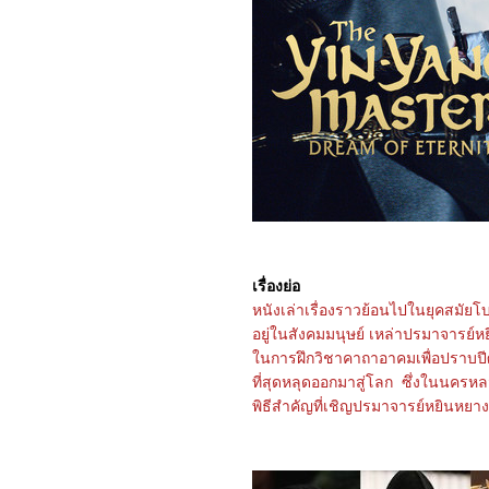
Hua: Nine Yin True Sutra
(2025)
4568_Duel on Mount
Hua: Eastern Heretic and
Western Venom (2025)
4468_Be Passionately in
Love
4368_Threading Mom’s
Wings (2025)
4268_Roaming China with
Tang Poetry (2025)
4168_The Secret Contract
of the Witch
4068_Double Happiness
3968_The Legend of Ochi
3868_ Superman
เรื่องย่อ
3768_Jurassic World
Rebirth
หนังเล่าเรื่องราวย้อนไปในยุคสมัยโ
3668_Elio
อยู่ในสังคมมนุษย์ เหล่าปรมาจารย์หยิ
3568_The Seven Relics of
นการฝึกวิชาคาถาอาคมเพื่อปราบปีศา
ill Omen
3468_28 Years Later
ที่สุดหลุดออกมาสู่โลก ซึ่งในนครหลวง 
3368_Lilo & Stitch
พิธีสำคัญที่เชิญปรมาจารย์หยินหยางทั
3268_Kraken
3168_Fountain of Youth
3068_Mission: Impossible
– The Final Reckoning
2968_The Prisoner of