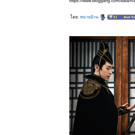
https://www.bloggang.com/data/h
2665_ Jurassic World
Dominion
2565_THE OATH OF
LOVE (2022)
ดย:
ทนายอ้วน
​​​​​​​2465_Top Gun: Maverick
2365_Eighth Grade(2018)
2265_SUPERWHO
2165_Everything
Everywhere All at Once
2065_Doctor Strange in
the Multiverse of Madness
1965_Luoyang (2021)
1865_Fast & Feel Love
1765_Red Notice
1665_The Adam Project
1565_The Lost City
1465_Fantastic Beasts:
The Secrets of
Dumbledore
1365_THE
CONTRACTOR
1265_Morbius
1165_Book of Love
1065_ The Desperate
Hour
0965_ The Batman
0865_Marry Me
0765_ The Worst Person