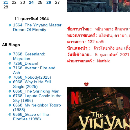
21
22
23
24
25
26
27
28
11 กุมภาพันธ์ 2564
1564_The Yinyang Master
ชื่อภาษาไทย :
หยิน หยาง ศึกมหาเว
Dream Of Eternity
หมวดภาพยนตร์ :
อ็คชั่น, ดราม่า,
ความยาว :
132
นาที
All Blogs
นักแสดงนำ :
จ้าวโหย่วถิง และ เติ้
7368_Greenland:
วันที่เข้าฉาย :
5 กุมภาพันธ์ 2021
Migration
ค่ายภาพยนตร์ :
Netfeix
7268_Dream!
7168_Avatar : Fire and
Ash
7068_Nobody(2025)
6968_Why Is He Still
Single (2025)
6868_The Shrinking Man
6768_Laputa Castle in the
Sky (1986)
6668_My Neighbor Totoro
(1988)
6568_Grave of The
Fireflies (1988)
6468_Wicked: For Good
(2025)