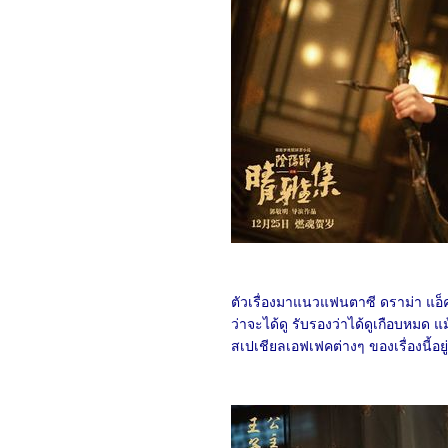
(2024)
1467_Rebel Moon: A Child
of Fire
1367_Dune: Part Two
1267_Float
1167_Demon Slayer: to
the Hashira Training
1067_Orion and the
Dark (2024)
0967_Madame Web
0867_Turning Red
0767_Argylle
0667_The Magic
Flute (2022)​​​​​​​
0567_When we first met
(2018)
0467_The Witch (2015)
0367_Ladybug & Cat Noir:
The Movie
ตัวเรื่องมาแนวแฟนตาซี ดราม่า แอ็ค
0267_Don't Look Up
ว่าจะได้ดู รับรองว่าได้ดูเกือบหมด
(2021)
0167_The Mitchells vs.
สเปเชียลเอฟเฟคต่างๆ ของเรื่องนี้อย
the Machines (2021)
8366_Anyone But You
8266_Spirited (2022)
8166_Supposed
8066_The Monkey King
7966_Aquaman and The