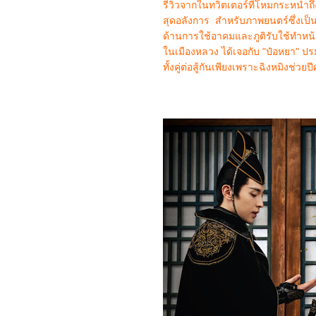
Rings: The Fellowship of
รีวิวจากในทวิตเตอร์ที่โหมกระหน่ำถึ
the Ring
สุดอลังการ สำหรับภาพยนตร์ซึ่งเป็นเ
6667_Gladiator2
ด้านการใช้อาคมและภูติรับใช้ทำหน้า
6567_A Legend
6467_We Live in Time
นเมืองหลวง ได้เจอกับ "ป๋อหยา" ปร
6367_Red One
ทั้งคู่ต่อสู้กันเพียงเพราะฉิงหมิงช่
6267_Humanist Vampire
Seeking Consenting
Suicidal Person
6167_Venom: The Last
Dance
6067_Canary Black
5967_The Legend of
ShenLi (2024)
5867_Wolfs
5767_Megalopolis
5667_Transformers One
5567_Taklee Genesis
5467_Never Let Go
5367_Beetlejuice
Beetlejuice
5267_Godzilla vs.
Biollante (1989)
5167_Secret: A Hidden
Score
5067_Blink Twice
4967_Pilot
4867_I Saw the TV Glow