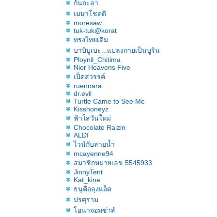
ก้นกะลา
เมษาโชดดี
moresaw
tuk-tuk@korat
ทรงไทยเดิม
บาบิบูเบะ...แปลงกายเป็นบูริน
Ploynil_Chitima
Nior Heavens Five
เป็ดสวรรค์
ruennara
dr.evil
Turtle Came to See Me
Kisshoneyz
ฟ้าใสวันใหม่
Chocolate Raizin
ALDI
ไวน์กับสายน้ำ
mcayenne94
สมาชิกหมายเลข 5545933
JinnyTent
Kat_kine
ธนูคือลุงแอ็ด
ปรศุราม
อน่าจอมซ่าส์