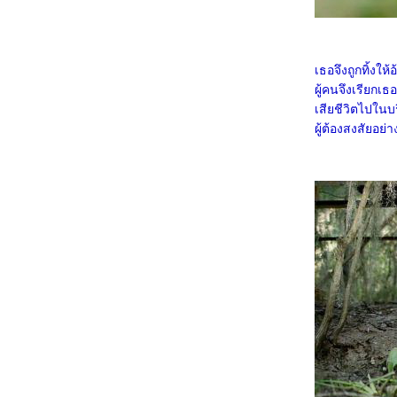
Gallants
0968_Captain America: Brave New World
0868_Bridget Jones: Mad About the Boy
0768_Heretic
0668_Flow
เธอจึงถูกทิ้งใ
0568_A Real Pain
0468_Wolf Man
ผู้คนจึงเรียกเ
0368_Guardians of the Dafeng
เสียชีวิตไปใน
0268_แผลเก่า เดอะมิวสิคัล 2568
ผู้ต้องสงสัยอย่
0168_Werewolves
7667_ Stranger Things SS.4
7567_ Stranger Things SS. 2-3
7467_Stranger Things Chapter One: The
Vanishing of Will Byers
7367_The Call (2020)
7267_Love, Divided
7167_The Union
7067_Kraven the Hunter
6967_MOANA2
6867_Elevation
6767_The Lord of the Rings: The Fellowship
of the Ring
6667_Gladiator2
6567_A Legend
6467_We Live in Time
6367_Red One
6267_Humanist Vampire Seeking
Consenting Suicidal Person