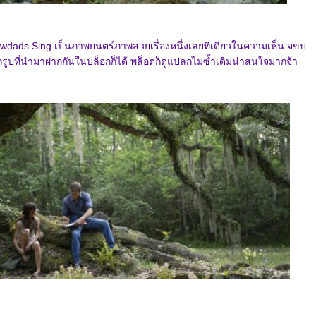
wdads Sing เป็นภาพยนตร์ภาพสวยเรื่องหนึ่งเลยทีเดียวในความเห็น จขบ.
ากรูปที่นำมาฝากกันในบล็อกก็ได้ พล็อตก็ดูแปลกไม่ซ้ำเดิมน่าสนใจมากจ้า