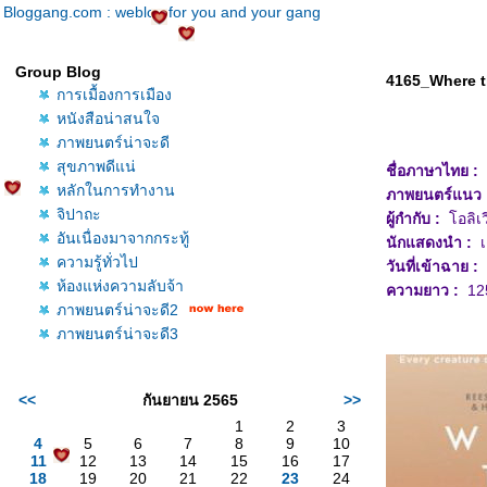
Bloggang.com : weblog for you and your gang
Group Blog
4165_Where t
การเมื้องการเมือง
หนังสือน่าสนใจ
ภาพยนตร์น่าจะดี
สุขภาพดีแน่
ชื่อภาษาไทย :
ป
หลักในการทำงาน
ภาพยนตร์แนว
จิปาถะ
ผู้กำกับ :
อลิเว
อันเนื่องมาจากกระทู้
นักแสดงนำ :
เด
ความรู้ทั่วไป
วันที่เข้าฉาย :
1
ห้องแห่งความลับจ้า
ความยาว :
125
ภาพยนตร์น่าจะดี2
ภาพยนตร์น่าจะดี3
<<
กันยายน 2565
>>
1
2
3
4
5
6
7
8
9
10
11
12
13
14
15
16
17
18
19
20
21
22
23
24