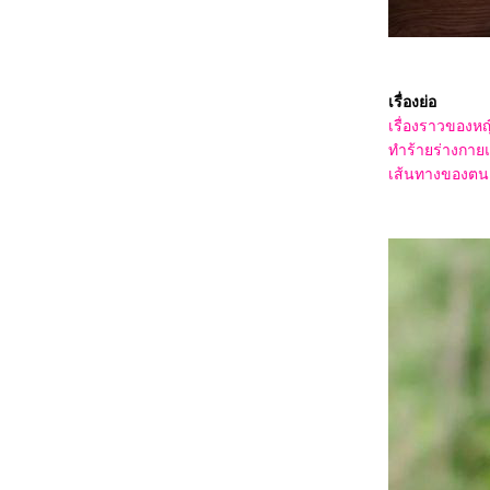
3368_Lilo & Stitch
3268_Kraken
3168_Fountain of Youth
3068_Mission: Impossible – The Final
Reckoning
2968_The Prisoner of Beauty 2025
เรื่องย่อ
2868_ Spellbound
เรื่องราวของหญ
2768_ Marry My Dead Body
ทำร้ายร่างกาย
2668_Lost in the Stars
2568_ ASH
เส้นทางของตนเอ
2468_The Day the Earth Blew Up: A Looney
Tunes Movie
2368_ Dark (ต่อ)
2268_ Dark SS.1
2168_Along for the Ride
2068_Lyle, Lyle, Crocodile
1968_A Minecraft Movie
1868_The Amateur
1768_Late Night with the Devil
1668_Presence
1568_Ne Zha2
1468_Paddington in Peru
1368_Ultraman Arc The Movie: The Clash of
Light and Evil
1268_Sing Sing
1168_EternalBond
1068_Legends Of The Condor Heroes : The