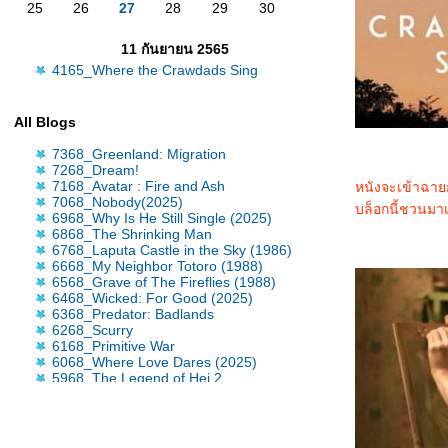
25
26
27
28
29
30
11 กันยายน 2565
4165_Where the Crawdads Sing
All Blogs
7368_Greenland: Migration
7268_Dream!
7168_Avatar : Fire and Ash
หนังจะเข้าฉายก
7068_Nobody(2025)
บล็อกนี้ชวนมาเ
6968_Why Is He Still Single (2025)
6868_The Shrinking Man
6768_Laputa Castle in the Sky (1986)
6668_My Neighbor Totoro (1988)
6568_Grave of The Fireflies (1988)
6468_Wicked: For Good (2025)
6368_Predator: Badlands
6268_Scurry
6168_Primitive War
6068_Where Love Dares (2025)
5968_The Legend of Hei 2
5868_Time Raiders (2025)
5768_Tron: Ares
5668_Nickel Boys
5568_Osiris (2025)