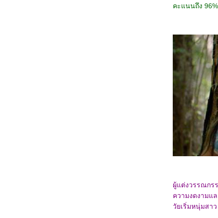
0967_Madame Web
คะแนนถึง 96% 
0867_Turning Red
0767_Argylle
0667_The Magic Flute (2022)​​​​​​​
0567_When we first met (2018)
0467_The Witch (2015)
0367_Ladybug & Cat Noir: The Movie
0267_Don't Look Up (2021)
0167_The Mitchells vs. the Machines (2021)
8366_Anyone But You
8266_Spirited (2022)
8166_Supposed
8066_The Monkey King
7966_Aquaman and The Lost Kingdom
7866_SLYTH
7766_The Marsh King’s Daughter
7666_Napoleon
7566_ลับแลคำชะโนด
7466_New Gods Yang Jian
7366_The Hunger Games: The Ballad of
Songbirds and Snakes
7266_Wish
7166_The Secret Kingdom
7066_ The Marvels
ผู้แต่งวรรณกรร
6966_Ancient Beast Inostrancevia (2023)
ความงดงามและโ
6866_Fullmetal Alchemist The Revenge of
วัยเริ่มหนุ่มส
Scar (2022)
6766_ Not Friends 2023