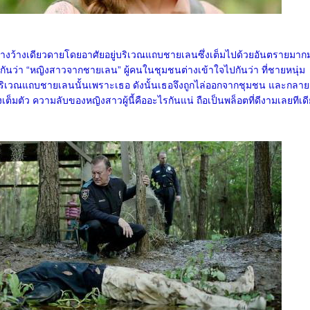
ห้อ้างว้างเดียวดายโดยอาศัยอยู่บริเวณแถบชายเลนซึ่งเต็มไปด้วยอันตรายม
ธอกันว่า “หญิงสาวจากชายเลน” ผู้คนในชุมชนต่างเข้าใจไปกันว่า ที่ชายหนุ่ม
บริเวณแถบชายเลนนั้นเพราะเธอ ดังนั้นเธอจึงถูกไล่ออกจากชุมชน และกลาย
างเต็มตัว ความลับของหญิงสาวผู้นี้คืออะไรกันแน่ ถือเป็นพล็อตที่ดีงามเลยทีเด