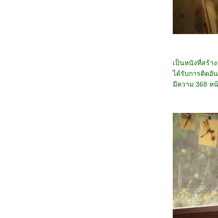
5468_Filter (2025)
5368_The Gold Behind the Stone (2025)
5268_Ruan Xiaofeng's Royal Love Quest
(2025)
5168_Sword-bearing Guard Su Xiaoli
(2025)
5068_Be Yourself (2025)
4968_When Destiny Brings the Demon
เป็นหนังที่สร้
(2025)
ได้รับการติดอั
4868_The Immortal Ascension (2025)
4768_Demon Slayer The Movie: Infinity
มีความ 368 หน้
Castle(2025)
4668_Duel on Mount Hua: Nine Yin True
Sutra (2025)
4568_Duel on Mount Hua: Eastern Heretic
and Western Venom (2025)
4468_Be Passionately in Love
4368_Threading Mom’s Wings (2025)
4268_Roaming China with Tang
Poetry (2025)
4168_The Secret Contract of the Witch
4068_Double Happiness
3968_The Legend of Ochi
3868_ Superman
3768_Jurassic World Rebirth
3668_Elio
3568_The Seven Relics of ill Omen
3468_28 Years Later