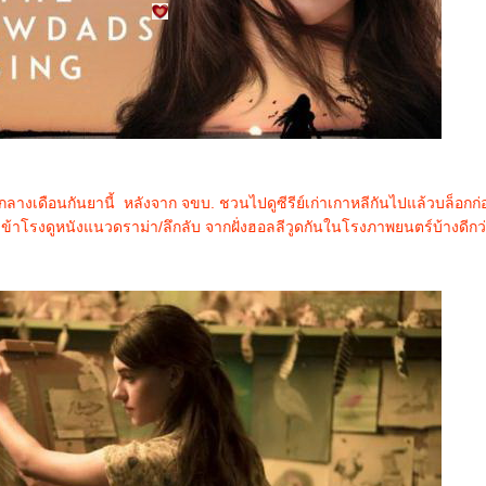
ลางเดือนกันยานี้ หลังจาก จขบ. ชวนไปดูซีรีย์เก่าเกาหลีกันไปแล้วบล็อกก่
ข้าโรงดูหนังแนวดราม่า/ลึกลับ จากฝั่งฮอลลีวูดกันในโรงภาพยนตร์บ้างดีกว