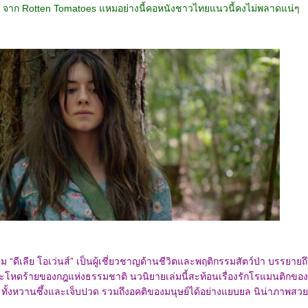
จาก Rotten Tomatoes แหมอย่างนี้คอหนังชาวไทยแนวนี้คงไม่พลาดแน่ๆ
ม “ดีเลีย โอเว่นส์” เป็นผู้เชี่ยวชาญด้านชีวิตและพฤติกรรมสัตว์ป่า บรรยายถึ
หดร้ายของกฎแห่งธรรมชาติ นวนิยายเล่มนี้สะท้อนเรื่องรักโรแมนติกของ
าว ทั้งหวานซึ้งและเจ็บปวด รวมถึงอคติของมนุษย์ได้อย่างแยบยล นิน่าภาพสว