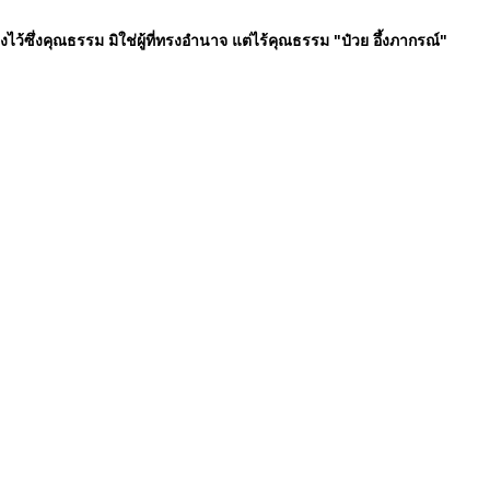
ทรงไว้ซึ่งคุณธรรม มิใช่ผู้ที่ทรงอำนาจ แต่ไร้คุณธรรม "ป๋วย อึ้งภากรณ์"