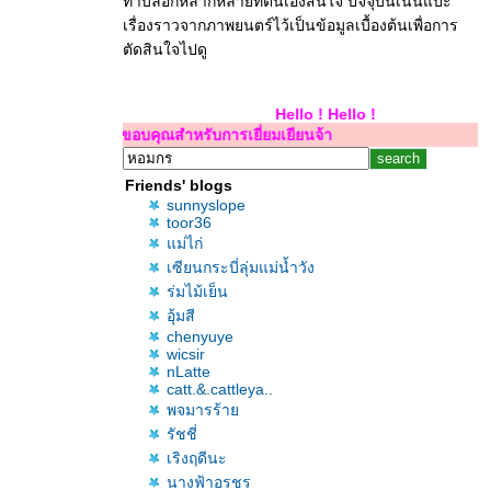
ทำบล็อกหลากหลายที่ตนเองสนใจ ปัจจุบันเน้นแปะ
เรื่องราวจากภาพยนตร์ไว้เป็นข้อมูลเบื้องต้นเพื่อการ
ตัดสินใจไปดู
Hello ! Hello 
ขอบคุณสำหรับการเยี่ยมเยียนจ้า
Friends' blogs
sunnyslope
toor36
ม่ไก่
เซียนกระบี่ลุ่มแม่น้ำวัง
ร่มไม้เย็น
อุ้มสี
chenyuye
wicsir
nLatte
catt.&.cattleya..
พจมารร้า
รัชชี่
เริงฤดีนะ
นางฟ้าอรชร