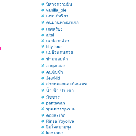
ปีศาจความฝัน
vanilla_ole
พท ภัทรียา
คนผ่านทางมาเจอ
เกศสุริยง
aitai
ณ ปลายฉัตร
fifty-four
ป
ม่อ้วนคนสว
ข้ามขอบฟ้า
อาคุงกล่อง
คนขับช้า
JewNid
สายหมอกและก้อนเมฆ
น้ำ-ฟ้า-ป่า-เขา
มัชชาร
pantawan
ขุนเพชรขุนราม
ดอยสะเก็ด
Rinsa Yoyolive
อิ่มใจสบายพุง
kae+aoe