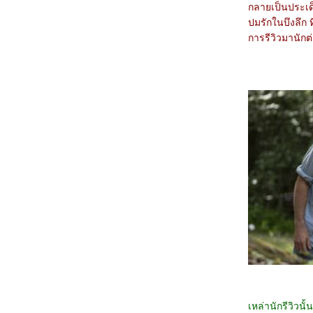
3367_Double World (2020)
กลายเป็นประเด็
3267_Five Nights at Freddy's
ปมรักในบึงลึก 
3167_The Guilty(2021)
3067_Imaginary friends(2024)
การรีวิวมานักต
2967_The Ministry of Ungentlemanly
Warfare (2024)
2867_MY Boo (2024)
2767_Reversible Reality (2022)
2667_Werewolf By Night (2022)
2567_Rebel Moon : Part Two – The
Scargiver
2467_The kissing Booth
2367_Ghostbusters: Frozen Empire (2024)
2267_Civil War (2024)
2167_How to Make Millions Before Grandma
Dies(2024)
2067_Godzilla x Kong: The New
Empire(2024)
1967_Land of Legends(2022)
1867_One Week Friends (2022)
1767_Zom 100 Bucket List of Dead (2023)
1667_CODE 8 Part 2
1567_Kung Fu Panda 4 (2024)
1467_Rebel Moon: A Child of Fire
1367_Dune: Part Two
1267_Float
1167_Demon Slayer: to the Hashira Training
1067_Orion and the Dark (2024)
เหล่านักรีวิวน