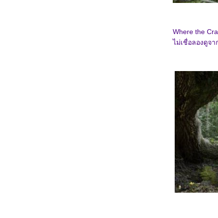
6167_Venom: The Last Dance
6067_Canary Black
5967_The Legend of ShenLi (2024)
5867_Wolfs
Where the Cra
5767_Megalopolis
5667_Transformers One
ไม่เชื่อลองดูจ
5567_Taklee Genesis
5467_Never Let Go
5367_Beetlejuice Beetlejuice
5267_Godzilla vs. Biollante (1989)
5167_Secret: A Hidden Score
5067_Blink Twice
4967_Pilot
4867_I Saw the TV Glow (2024)
4767_Crayon Shinchan the Movie 2024
4667_Project Silence
4567_Alien: Romulus
4467_Longlegs
4367_Trap
4267_Deadpool & Wolverine
4167_Despicable Me 4
4067_Twisters
3967_18x2 Beyond Youthful Days
3867_A Quiet Place: Day One
3767_The Watchers (2024)
3667_After We Collided (2020)
3567_After (2019)
3467_Thelma the Unicorn (2024)