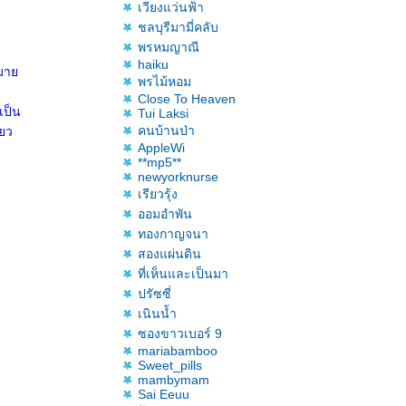
เวียงแว่นฟ้า
ชลบุรีมามี่คลับ
พรหมญาณี
haiku
ากมา
พรไม้หอม
Close To Heaven
เป็น
Tui Laksi
คนบ้านป่า
ียว
AppleWi
**mp5**
newyorknurse
เรียวรุ้ง
ออมอำพัน
ทองกาญจนา
สองแผ่นดิน
ที่เห็นและเป็นมา
ปรัซซี่
เนินน้ำ
ซองขาวเบอร์ 9
mariabamboo
Sweet_pills
mambymam
Sai Eeuu