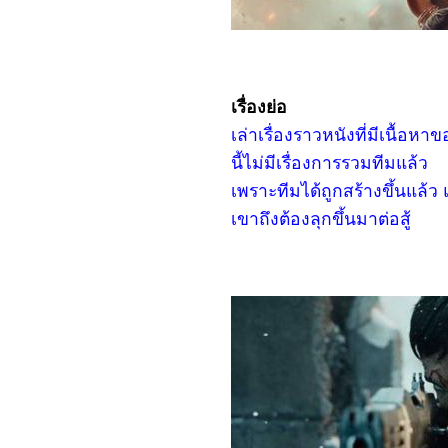
Gallants
0968_Captain America:
Brave New World
0868_Bridget Jones: Mad
About the Boy
0768_Heretic
0668_Flow
เรื่องย่อ
0568_A Real Pain
0468_Wolf Man
เล่าเรื่องราวหนังที่มีเนื้อ
0368_Guardians of the
Dafeng
นี้ไม่มีเรื่องการรวมทีมแล้ว
0268_แผลเก่า เดอะมิวสิคัล
เพราะทีมได้ถูกสร้างขึ้นแล้
2568
0168_Werewolves
เขาถึงต้องลุกขึ้นมาต่อสู้
7667_ Stranger Things
SS.4
7567_ Stranger Things
SS. 2-3
7467_Stranger Things
Chapter One: The
Vanishing of Will Byers
7367_The Call (2020)
7267_Love, Divided
7167_The Union
7067_Kraven the Hunter
6967_MOANA2
6867_Elevation
6767_The Lord of the