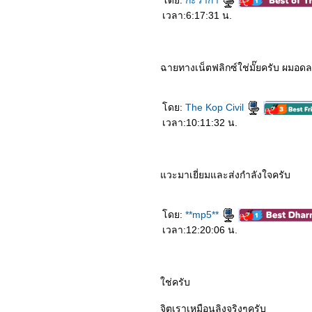
ดย:
กะว่าก๋า
1064_Nocturne (2020)
0964_Lion
เวลา:6:17:31 น.
0864_Demon Slayer the
Movie
0764_All the Bright Places
(2020)
ฉายทางเน็ตฟลิกซ์ใช่มั๊ยครับ ผมอด
0664_‘Howl’s Moving
Castle’
0564_The Old Guard
(2020)
ดย:
The Kop Civil
0464_Project Power
เวลา:10:11:32 น.
(2020)
0364_Tootsies & The
Fake (2019)
0264_The Midnight Sky
(2020)
วะมาเยี่ยมและส่งกำลังใจครับ
0164_Holidate
7963_HORIZON LINE
7863_A Gift from Bob
ดย:
**mp5**
7763_MONSTERHUNTER
7663_Soul
เวลา:12:20:06 น.
7563_Wonder Woman
1984
7463_Soul Snatcher
7363_Aii-Con-Lor-Luang
ช่ครับ
7263_Invasion
7163_Come Away
7063_Freaky
จิตเราเหมือนลิงจริงๆครับ