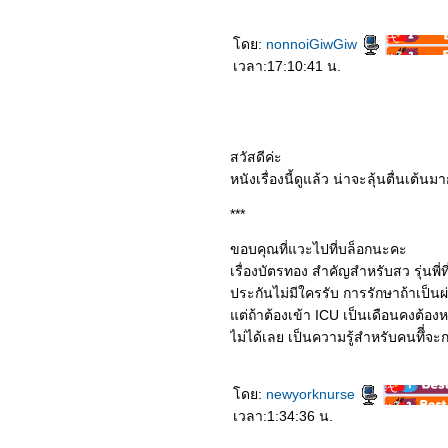
2363_The King (2019)
2263_Bird Box (2018)
2163_(500) Days of
ดย:
nonnoiGiwGiw
Summer (2552)
เวลา:17:10:41 น.
2063_ความจำสั้นแต่รักฉัน
าว (2552)
1963_Into the Wild (2007)
1863_Dear Dakanda
1763_Cast Away (2000)
สวัสดีค่ะ
1663_Trolls World Tour
1563_Last Letter
หนังเรื่องนี้ดูแล้ว น่าจะลุ้นตื่นเต้นม
1463_A Quiet Place Part II
1363_Bloodshot
***
1263_The Invisible Man
1163_Onward
ขอบคุณที่แวะไปที่บล็อกนะคะ
1063_Sonic the
เรื่องบัตรทอง สำคัญสำหรับสว รุ่นพี่
Hedgehog
0963_The Message
ประกันไม่มีใครรับ การรักษาถ้าเป็นผ
0863_The Room
ต่ถ้าต้องเข้า ICU เป็นเดือนคงต้อง
0763_Classic Again
ไม่ได้เลย เป็นความรู้สำหรับคนทึี่จะ
0663_Code 8
0563_Vanguard
0463_Low Season
0363_Underwater
ดย:
newyorknurse
0263_Kumanthong
เวลา:1:34:36 น.
0163_Dolittle
5262_Jexi