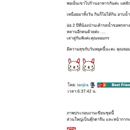
6664_Awake
พอเย็นเขาไปร้านอาหารกันค่ะ แต่ธัญ
6564_King's Avatar (2019)
6464_"Hello mr. Gu"
เหนื่อยมาทั้งวัน กินก็ไม่ได้กิน อาบน
(2021)
6364_The Romance of
อ่อ 2 ปีที่น้องป่านเค้ารดน้ำขอพรท
Tiger and Rose (2020)
6264_Put your head on
หลานอีกคนด้วยค่ะ ....
my shoulder (2019)
เล่าสู่กันฟังค่ะคุณหอมกร
6164_Unforgettable Love
(2021)
มีความสุขกับวันหยุดนี้นะคะ คุณหอ
6064_Mobile suit gundam
Hathaway’s Flash
5964_Dynasty Warriors
5864_The Rain
5764_The Woman in the
Window
5664_Perfect And
Casual(2020)
ดย:
tanjira
5564_The Knight Before
Christmas (2019)
เวลา:6:37:42 น.
5464_Those Who Wish
Me Dead
5364_Wish Dragon
5264_A Quiet Place Part2
ภาพประกอบงานเขียนชุดนี้
5164_Jurassic World:
ส่วนใหญ่เป็นตุ๊กตาจีน และหน้ากาก
Dominion หนังฉายปีหน้า
5064_Polar