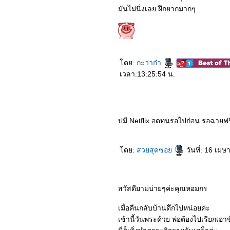
6963_Nobita’s New
มันไม่นิ่งเลย ฝึกยากมากๆ
Dinosaur
6863_Leap
6763_The Witches
6663_The Craft Legacy
6563_The Eight Hundred
6463_Pinocchio (2020)
6363_Relic (2020)
ดย:
กะว่าก๋า
6263_The Secrets We
เวลา:13:25:54 น.
Keep
6163_Love You Forever
6063_Greenland
5963_Love at Second
Sight
5863_My God Father
บ่มี Netflix อดทนรอไปก่อน รอฉายฟ
TheMovie
5763_The High Note
5663_Mother Gamer
ดย:
สวยสุดซอ
วันที่: 16 เม
5563_Mulan
5463_Tenetet
5363_The New Mutants
5263_Lingering
5163_The Hunt
สวัสดียามบ่ายๆค่ะคุณหอมกร
5063_Intruder
4963_A Hidden Life
เมื่อคืนกลับบ้านดึกไปหน่อยค่ะ
4863_32 Malasana Street
4763_White Snake
เช้านี้วันพระด้วย พ่อต้องไปเรียกเอา
4663_Burden