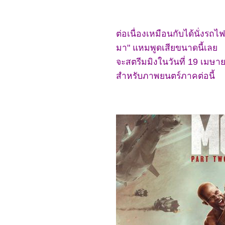
Beauty 2025
2868_ Spellbound
2768_ Marry My Dead
Body
ต่อเนื่องเหมือนกับได้นั่งรถไ
2668_Lost in the Stars
2568_ ASH
มา" แหมพูดเสียขนาดนี้เล
2468_The Day the Earth
จะสตรีมมิงในวันที่ 19 เมษา
Blew Up: A Looney Tunes
Movie
สำหรับภาพยนตร์ภาคต่อนี้
2368_ Dark (ต่อ)
2268_ Dark SS.1
2168_Along for the Ride
2068_Lyle, Lyle, Crocodile
1968_A Minecraft Movie
1868_The Amateur
1768_Late Night with the
Devil
1668_Presence
1568_Ne Zha2
1468_Paddington in Peru
1368_Ultraman Arc The
Movie: The Clash of Light
and Evil
1268_Sing Sing
1168_EternalBond
1068_Legends Of The
Condor Heroes : The