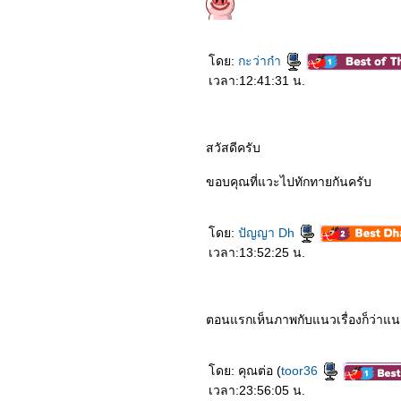
4964_Double World
4864_Army of the Dead
4764_Jurassic World:
Camp Cretaceous 3
4664_Jurassic World:
ดย:
กะว่าก๋า
Camp Cretaceous 2
เวลา:12:41:31 น.
4564_Jurassic World:
Camp Cretaceous
4464_Things Heard &
Seen
4364_The Lord of the
สวัสดีครับ
Rings : The Return of the
King
ขอบคุณที่แวะไปทักทายกันครับ
4264_The Lord of the
Rings : The Two Towers
4164_The Lord of the
Rings : The Fellowship of
ดย:
ปัญญา Dh
the Ring
เวลา:13:52:25 น.
4064_GHOST LAB
3964_Nomadland
3864_Mary Queen of
Scots (2019)
3764_Necromancer 2020
ตอนแรกเห็นภาพกับแนวเรื่องก็ว่าแนวเร
3664_Red Dot
3564_New Gods Nezha
Reborn
ดย: คุณต่อ (
toor36
3464_Love and Monsters
3364_Nobody
เวลา:23:56:05 น.