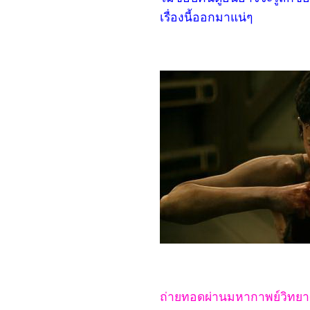
One
4366_Sisu
เรื่องนี้ออกมาแน่ๆ
4266_Hypnotic
4166_My Happy Marriage
4066_No Hard Feelings
3966_Long Live Love!
3866_Touken Ranbu The
Movie
3766_Indiana Jones and
the Dial of Destiny
3666_Il Buco (The Hole)
3566_The Flash
3466_The Boogeyman
3366_Shin KamenRider
3266_Transformers: Rise
of the Beasts
3166_The Tank
3066_The Little Mermaid
2966_Chupa
2866_Crouching Tiger,
Hidden Dragon: Sword of
Destiny (2016)
2766_Knights of the
Zodiac
2666_Guardians of the
Galaxy Vol. 3
2566_Hidden Blade
ถ่ายทอดผ่านมหากาพย์วิทยาศ
2466_ The Princess