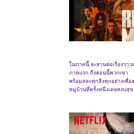
(2024)
4767_Crayon Shinchan
the Movie 2024
4667_Project Silence
4567_Alien: Romulus
4467_Longlegs
4367_Trap
4267_Deadpool &
Wolverine
4167_Despicable Me 4
4067_Twisters
3967_18x2 Beyond
Youthful Days
นภาคนี้ จะสานต่อเรื่องราว
3867_A Quiet Place: Day
One
ภาคแรก ถึงตอนนี้พวกเขา
3767_The Watchers
(2024)
พร้อมสละทุกสิ่งทุกอย่างเพื่อ
3667_After We Collided
(2020)
หมู่บ้านที่ครั้งหนึ่งเคยสงบสุข
3567_After (2019)
3467_Thelma the Unicorn
(2024)
3367_Double World
(2020)
3267_Five Nights at
Freddy's
3167_The Guilty(2021)
3067_Imaginary