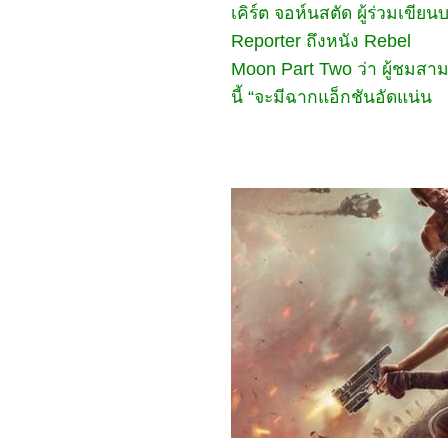
Hua: Nine Yin True Sutra
เคิร์ต จอห์นสตัด ผู้ร่วมเขีย
(2025)
Reporter ถึงหนัง Rebel
4568_Duel on Mount
Hua: Eastern Heretic and
Moon Part Two ว่า ผู้ชมส
Western Venom (2025)
4468_Be Passionately in
นี้ “จะมีฉากแอ็กชันอัดแน่น
Love
4368_Threading Mom’s
Wings (2025)
4268_Roaming China with
Tang Poetry (2025)
4168_The Secret Contract
of the Witch
4068_Double Happiness
3968_The Legend of Ochi
3868_ Superman
3768_Jurassic World
Rebirth
3668_Elio
3568_The Seven Relics of
ill Omen
3468_28 Years Later
3368_Lilo & Stitch
3268_Kraken
3168_Fountain of Youth
3068_Mission: Impossible
– The Final Reckoning
2968_The Prisoner of