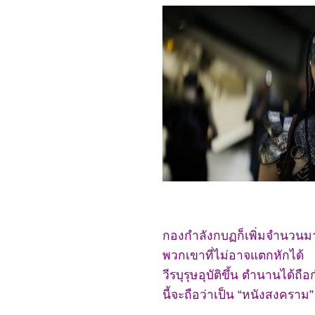
Lost Kingdom
7866_SLYTH
7766_The Marsh King’s
Daughter
7666_Napoleon
7566_ลับแลคำชะโนด
7466_New Gods Yang
Jian
7366_The Hunger
Games: The Ballad of
Songbirds and Snakes
7266_Wish
7166_The Secret
Kingdom
7066_ The Marvels
6966_Ancient Beast
Inostrancevia (2023)
6866_Fullmetal Alchemist
The Revenge of
Scar (2022)
6766_ Not Friends 2023
กองกำลังกบฏก็เพิ่มจำนวนมา
6666_My Honey 2022
พวกเขาที่ไม่อาจแตกหักได้
6566_ Freelance 2023
6466_Your Place or Mine
วีรบุรุษอุบัติขึ้น ตำนานได้ถ
6366_ The Creator
6266_ Talk to Me (2022)
นี้จะถือว่าเป็น “หนังสงคราม”
6166_ A Haunting in
Venice