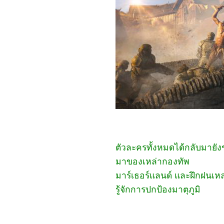
(2024)
1467_Rebel Moon: A Child
of Fire
1367_Dune: Part Two
1267_Float
1167_Demon Slayer: to
the Hashira Training
1067_Orion and the
Dark (2024)
0967_Madame Web
0867_Turning Red
0767_Argylle
0667_The Magic
Flute (2022)​​​​​​​
0567_When we first met
(2018)
0467_The Witch (2015)
0367_Ladybug & Cat Noir:
ตัวละครทั้งหมดได้กลับมายั
The Movie
0267_Don't Look Up
มาของเหล่ากองทัพ
(2021)
0167_The Mitchells vs.
มาร์เธอร์แลนด์ และฝึกฝนเหล่าชา
the Machines (2021)
8366_Anyone But You
รู้จักการปกป้องมาตุภูมิ
8266_Spirited (2022)
8166_Supposed
8066_The Monkey King
7966_Aquaman and The