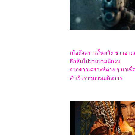
Rings: The Fellowship of
the Ring
6667_Gladiator2
6567_A Legend
6467_We Live in Time
6367_Red One
6267_Humanist Vampire
Seeking Consenting
Suicidal Person
6167_Venom: The Last
Dance
เมื่อถึงคราวสิ้นหวัง ชาวอาณ
6067_Canary Black
5967_The Legend of
ลึกลับไปรวบรวมนักรบ
ShenLi (2024)
จากดาวเคราะห์ต่าง ๆ มาเพื่อ
5867_Wolfs
5767_Megalopolis
สำเร็จราชการเผด็จการ
5667_Transformers One
5567_Taklee Genesis
5467_Never Let Go
5367_Beetlejuice
Beetlejuice
5267_Godzilla vs.
Biollante (1989)
5167_Secret: A Hidden
Score
5067_Blink Twice
4967_Pilot
4867_I Saw the TV Glow