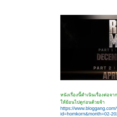
6368_Predator: Badlands
6268_Scurry
6168_Primitive War
6068_Where Love Dares
(2025)
5968_The Legend of Hei
2
5868_Time Raiders
(2025)
5768_Tron: Ares
5668_Nickel Boys
5568_Osiris (2025)
5468_Filter (2025)
5368_The Gold Behind
the Stone (2025)
5268_Ruan Xiaofeng's
Royal Love Quest (2025)
5168_Sword-bearing
Guard Su Xiaoli (2025)
5068_Be Yourself (2025)
4968_When Destiny
Brings the Demon (2025)
หนังเรื่องนี้ดำเนินเรื่องต่อจ
4868_The Immortal
Ascension (2025)
ห้ย้อนไปดูก่อนด้วยจ้า
4768_Demon Slayer The
Movie: Infinity
https://www.bloggang.com/
Castle(2025)
id=homkorn&month=02-20
4668_Duel on Mount