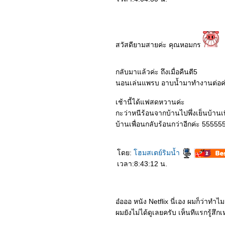
สวัสดียามสายค่ะ คุณหอมกร
กลับมาแล้วค่ะ ถึงเมื่อคืนตี5
นอนเล่นแพรบ อาบน้ำมาทำงานต่อค
เช้านี้ได้แฟสดหวานค่ะ
กะว่าหนีร้อนจากบ้านไปพึ่งเย็นบ้านเพ
บ้านเพื่อนกลับร้อนกว่าอีกค่ะ 55555
ดย:
ฮมสเตย์ริมน้ำ
เวลา:8:43:12 น.
อ๋อออ หนัง Netflix นี่เอง ผมก็ว่าทำไ
ผมยังไม่ได้ดูเลยครับ เห็นทีแรกรู้สึ