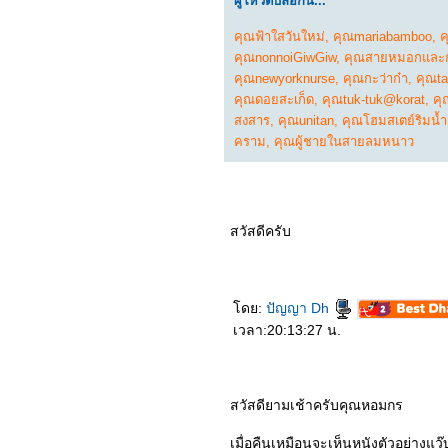
ผู้โหวตบล็อกนี้...
in the World
0665_Uncharted
0565_ Sing2
คุณฟ้าใสวันใหม่
,
คุณmariabamboo
,
ค
0465_ Death On the Nile
คุณnonnoiGiwGiw
,
คุณสายหมอกและ
0365_ Moonfall
คุณnewyorknurse
,
คุณกะว่าก๋า
,
คุณta
0265_Resident Evil:
Welcome to Raccoon City
คุณดอยสะเก็ด
,
คุณtuk-tuk@korat
,
คุ
0165_Ghostbusters:
สงสาร
,
คุณunitan
,
คุณโฮมสเตย์ริมน้ำ
Afterlife
คราม
,
คุณผู้ชายในสายลมหนาว
10064_JOLT
9964_The King's Man
9864_Spider-Man : No
Way Home
9764_SON
9664_The Matrix
สวัสดีครับ
Resurrections
9564_West Side Story
9464_Om! Crush On Me
9364_Encanto
9264_The Protege
ดย:
ปัญญา Dh
9164_COPSHOP
เวลา:20:13:27 น.
9064_The Green Knight
8964_ส้มป่อ
8864_Eternals
8764_The Unholy
สวัสดียามเช้าครับคุณหอมกร
8664_The Medium
8564_Dune
8464_Jungle Cruise
เมื่อคืนเหมือนจะเห็นหนังตัวอย่างแว๊