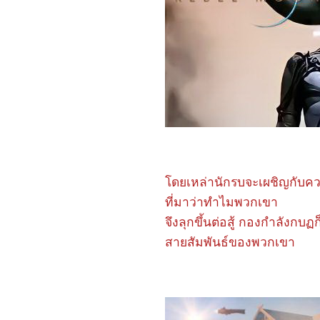
friends(2024)
2967_The Ministry of
Ungentlemanly Warfare
(2024)
2867_MY Boo (2024)
2767_Reversible
Reality (2022)
2667_Werewolf By Night
(2022)
2567_Rebel Moon : Part
Two – The Scargiver
2467_The kissing Booth
2367_Ghostbusters:
Frozen Empire (2024)
2267_Civil War (2024)
2167_How to Make
ดยเหล่านักรบจะเผชิญกับควา
Millions Before Grandma
Dies(2024)
ที่มาว่าทำไมพวกเขา
2067_Godzilla x Kong:
จึงลุกขึ้นต่อสู้ กองกำลังกบฏ
The New Empire(2024)
1967_Land of
สายสัมพันธ์ของพวกเขา
Legends(2022)
1867_One Week Friends
(2022)
1767_Zom 100 Bucket
List of Dead (2023)
1667_CODE 8 Part 2
1567_Kung Fu Panda 4