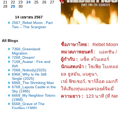
21
22
23
24
25
26
27
28
29
30
14 เมษายน 2567
2567_Rebel Moon : Part
Two – The Scargiver
All Blogs
ชื่อภาษาไทย :
Rebel Moon :
7368_Greenland:
หมวดภาพยนตร์ :
อคชัน / 
Migration
7268_Dream!
ผู้กำกับ :
ซ็ค สไนเดอร์
7168_Avatar : Fire and
Ash
นักแสดงนำ :
ซเฟีย โบเทลล่า
7068_Nobody(2025)
ล ฮูสมัน, แบดูนา,
6968_Why Is He Still
Single (2025)
เรย์ ฟิชเชอร์, ชาร์ล็อต แม
6868_The Shrinking Man
6768_Laputa Castle in the
ห้เสียงหุ่นแอนดรอยด์จิมมี่
Sky (1986)
6668_My Neighbor Totoro
ความยาว :
123 นาที (ที่ Net
(1988)
6568_Grave of The
Fireflies (1988)
6468_Wicked: For Good
(2025)