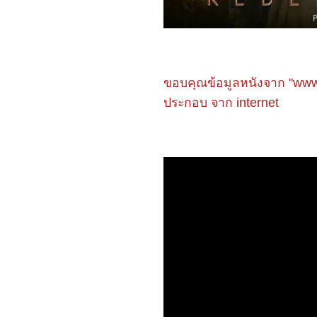
4565_Amsterdam
4465_VESPER
4365_Shin Ultraman
4265_Smile
4165_Where the
Crawdads Sing
4065_ Oh My Ghost
ขอบคุณข้อมูลหนังจาก "www
(2015)
3965_Wandering
ประกอบ จาก internet
3865_ The King's
Affection
3765_Nope
3665_ Oh my Venus
3565_The Long Walk
(2019)
3465_ The Lake
3365_ Love Destiny The
Movie
3265_Thor: Love and
Thunder
3165_ Love Destiny The
Movie
3065_ The Wolf
2965_Super Me (2021)
2865_ DEEMO Memorial
keys
2765_ Jujutsu Kaisen:
Zero The Movie