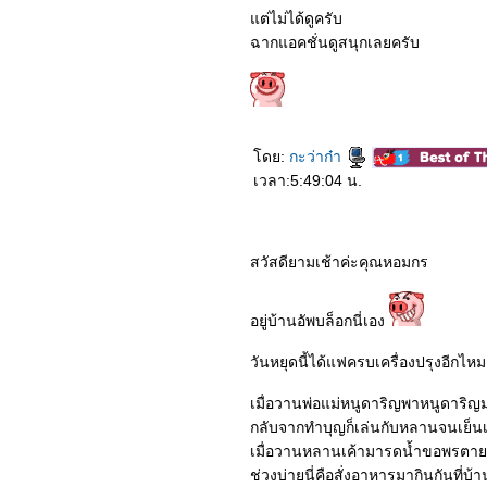
8364_Shang-Chi and the
ต่ไม่ได้ดูครับ
Legend of the Ten Rings​​​​​​​
ฉากแอคชั่นดูสนุกเลยครับ
8264_No Time To Die
8164_Free Guy
8064_Love
Scenery (2021)
7964_The Ferryman:
Legends of Nanyang
(2021)
ดย:
กะว่าก๋า
7864_Black Widow (2021)
เวลา:5:49:04 น.
7764_My Queen (2021)
7664_Dreaming Back to
the Qing Dynasty
7564_Reminiscence
(2021)
สวัสดียามเช้าค่ะคุณหอมกร
7464_I HEAR YOU (2019)
7364_A Writer’s Odyssey
(2021)
อยู่บ้านอัพบล็อกนี่เอง
7264_Luca (2021)
7164_The Tomorrow War
(2021)
วันหยุดนี้ได้แฟครบเครื่องปรุงอีก
7064_My Little Happiness
(2021)
เมื่อวานพ่อแม่หนูดาริญพาหนูดาริญ
6964_Before we go
กลับจากทำบุญก็เล่นกับหลานจนเย็น
(2014)
6864_Dating in the
เมื่อวานหลานเค้ามารดน้ำขอพรตาย
kitchen (2020)
ช่วงบ่ายนี่คือสั่งอาหารมากินกันที่บ้า
6764_Vivo (2021)