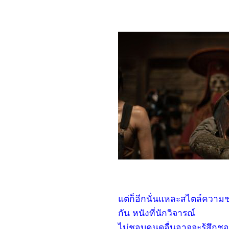
6066_Happiness for
Beginners
5966_The Hidden Fox
หรือ 雪山飞狐
5866_Retribution
5766_The Water Flows to
the Sea (水は海に向かっ
て流れる)
5666_AFTER THE RAIN
5566_Teenage Mutant
Ninja Turtles: Mutant
Mayhem
5466_Heart of Stone
5366_Strays
5266_Crayon Shin-chan:
Mononoke Ninja
Chinpūden
5166_Simulant
5066_Blue Beetle
4966_We Have a Ghost
4866_The Meg 2 : The
Trench
4766_ Haunted Mansion
ต่ก็อีกนั่นแหละสไตล์ความช
4666_Oppenheimer
4566_Joy Ride
กัน หนังที่นักวิจารณ์
4466_Mission: Impossible
- Dead Reckoning: Part
ไม่ชอบคนดูอื่นอาจจะรู้สึกชอ