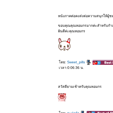
3264_Stigmatized
Properties
3164_The Mauritanian
3064_My Boss is a Serial
หนังภาคต่อคงส่งต่อความสนุกให้ผู
Killer
2964_Mortal Kombat
2864_Godzilla vs Kong
ขอบคุณคุณหอมกรมากค่ะสำหรับกำล
2764_Penguin Bloom
ฝันดีค่ะคุณหอมกร
2664_True Mothers
2564_The Legend of Hei
2464_The Dig
2364_“เรื่อง ผี เล่า”
2264_MUSIC
2164_“Chaos Walking”
2064_The Marksman
1964_Boss Level
ดย:
Sweet_pills
1864_Raya and the Last
เวลา:0:06:36 น.
Dragon
1764_Willy’s Wonderland
1664_SkylinES
1564_The Yinyang Master
Dream Of Eternity
สวัสดียามเช้าครับคุณหอมกร
1464_Endings,
Beginnings
1364_SEOBOK
1264_Shadow in the
Cloud
1164_Jiu Jitsu