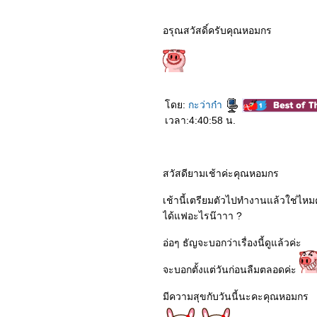
5162_Jumanji: The Next
Level
5062_Star Wars The Rise
อรุณสวัสดิ์ครับคุณหอมกร
of Skywalker
4962_Heartbeat
4862_Ne Zha
4762_Charlie’s Angels
4662_Frozen 2
4562_Gemini Man
4462_Jade Dynasty
ดย:
กะว่าก๋า
4362_The Addams Family
เวลา:4:40:58 น.
4262_Terminator Dark
Fate
4162_Maleficent Mistress
of Evil
4062_Official Secrets
สวัสดียามเช้าค่ะคุณหอมกร
3962_Freaks
3862_Joker
เช้านี้เตรียมตัวไปทำงานแล้วใช่ไห
3762_Abominable
ได้แฟอะไรน๊าาา ?
3662_Rambo Last Blood
3562_Ad Astra
3462_Angel Has Fallen
อ่อๆ ธัญจะบอกว่าเรื่องนี้ดูแล้วค่ะ
3362_Brightburn
3262_I Am Mother
จะบอกตั้งแต่วันก่อนลืมตลอดค่ะ
3162_Dora and the Lost
City of Gold
3062_A Dog’s Journey
มีความสุขกับวันนี้นะคะคุณหอมกร
2962_The Lion King