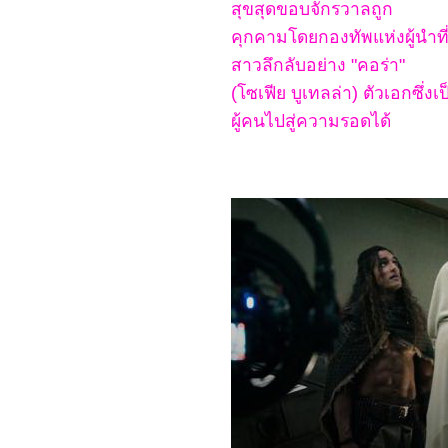
Weiyoung
สุขสุดขอบจักรวาลถูก
2366_Redfield (2023)
คุกคามโดยกองทัพแห่งผู้นำที
2266_Dungeons &
Dragons: Honor Among
สาวลึกลับอย่าง "คอร่า"
Thieves
2166_ SOULMATE
(โซเฟีย บูเทลล่า) ตัวเอกซึ่ง
2066_ 65
1966_Luck
ผู้คนไปสู่ความรอดได้
1866_ Crayon Shin-chan:
Shrouded in Mystery! The
Flowers of Tenkazu
Academy
1766_ Shazam! Fury of
the Gods
1666_ขุนพันธ์ 3
1566_Missing
1466_The Whale
1366_Demon Slayer:
Swordsmith Village Arc
1266_ Please Don't Spoil
Me 3-4
1166_You & Me & Me
1066_ Please Don't Spoil
Me 2
0966_ Please Don't Spoil
Me (2022)
0866_Ant-Man and the
Wasp: Quantumania