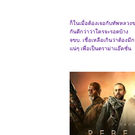
0766_Royal Nirvana
0666_Sword Snow Stride
0566_Sassy Beauty 2022
0466_Love Like the
ก็ในเมื่อต้องเจอกับทัพหลวง
Galaxy
0366_ The Untamed
กันดีกว่าว่าใครจะรอดบ้าง
0266_วัยอลวน 5
0166_ MOON MAN
จขบ. เชื่อเหลือเกินว่าต้องม
5965_ The Woman King
น่ๆ เพื่อเป็นดราม่าแอ๊คชั่น
5865_ Shotgun Wedding
5765_ Avatar: The Way of
Water
5665_THE LAIR
5565_Troll
5465_Three Thousand
Years of Longing
5365_The Sea Beast
5265_Strange World
(2022)
5165_ Mr. Queen
5065_Bros
4965_Oh My Girl
4865_Black Panther:
Wakanda Forever
4765_ Alchemy of Souls
(환혼)
4665_Black Adam