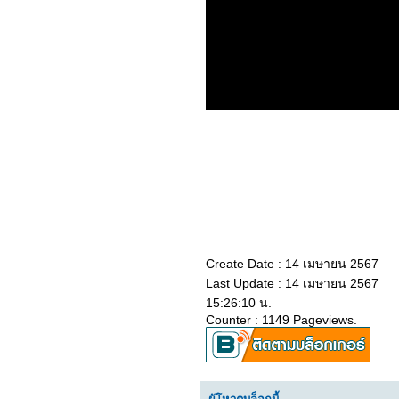
2665_ Jurassic World
Dominion
2565_THE OATH OF
LOVE (2022)
​​​​​​​2465_Top Gun: Maverick
2365_Eighth Grade(2018)
2265_SUPERWHO
2165_Everything
Everywhere All at Once
2065_Doctor Strange in
the Multiverse of Madness
1965_Luoyang (2021)
1865_Fast & Feel Love
1765_Red Notice
1665_The Adam Project
1565_The Lost City
1465_Fantastic Beasts:
The Secrets of
Dumbledore
Create Date : 14 เมษายน 2567
1365_THE
Last Update : 14 เมษายน 2567
CONTRACTOR
1265_Morbius
15:26:10 น.
1165_Book of Love
Counter : 1149 Pageviews.
1065_ The Desperate
Hour
0965_ The Batman
0865_Marry Me
0765_ The Worst Person