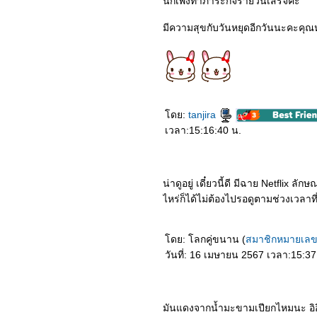
นี่ก็เพิ่งทำภาระกิจรายวันเสร็จค่ะ
4563_Wet Season
4463_Ava
4363_The Secret Garden
มีความสุขกับวันหยุดอีกวันนะคะคุ
(2020)
4263_inception (2010)
4163_Mr. Jones
4063_Vivarium
3963_Batman Begins
3863_Fantasy Island
3763_Begin Again
ดย:
tanjira
3663_Pa-Happy
3563_The Silence
เวลา:15:16:40 น.
3463_Okja
3363_In the Tall Grass
3263_Marriage Story
3163_The Angry Birds
น่าดูอยู่ เดี๋ยวนี้ดี มีฉาย Netflix ลั
Movie 2
3063_To All the Boys: P.S.
ไหร่ก็ได้ไม่ต้องไปรอดูตามช่วงเวลาท
I Still Love You
2963_To All the Boys I’ve
Loved Before
ดย: โลกคู่ขนาน (
สมาชิกหมายเล
2863_Isn’t it Romantic
(2019)
วันที่: 16 เมษายน 2567 เวลา:15:37
2763_Spirited Away
2663_Bright (2017)
2563_6 Underground
(2019)
มันแดงจากน้ำมะขามเปียกไหมนะ อิอ
2463_Murder Mystery