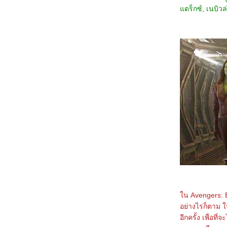
3467_Thelma the Unicorn (2024)
ดร็กซ์, เนบิวล
3367_Double World (2020)
3267_Five Nights at Freddy's
3167_The Guilty(2021)
3067_Imaginary friends(2024)
2967_The Ministry of Ungentlemanly
Warfare (2024)
2867_MY Boo (2024)
2767_Reversible Reality (2022)
2667_Werewolf By Night (2022)
2567_Rebel Moon : Part Two – The
Scargiver
2467_The kissing Booth
2367_Ghostbusters: Frozen Empire (2024)
2267_Civil War (2024)
2167_How to Make Millions Before Grandma
Dies(2024)
2067_Godzilla x Kong: The New
Empire(2024)
1967_Land of Legends(2022)
1867_One Week Friends (2022)
1767_Zom 100 Bucket List of Dead (2023)
1667_CODE 8 Part 2
1567_Kung Fu Panda 4 (2024)
น Avengers: En
1467_Rebel Moon: A Child of Fire
1367_Dune: Part Two
อย่างไรก็ตาม ใ
1267_Float
อีกครั้ง เพื่อท
1167_Demon Slayer: to the Hashira Training