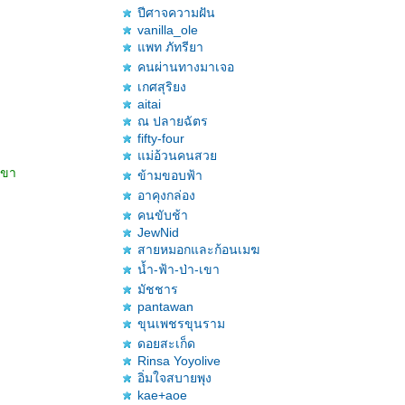
ปีศาจความฝัน
vanilla_ole
พท ภัทรียา
คนผ่านทางมาเจอ
เกศสุริยง
aitai
ณ ปลายฉัตร
fifty-four
ม่อ้วนคนสว
เขา
ข้ามขอบฟ้า
อาคุงกล่อง
คนขับช้า
JewNid
สายหมอกและก้อนเมฆ
น้ำ-ฟ้า-ป่า-เขา
มัชชาร
pantawan
ขุนเพชรขุนราม
ดอยสะเก็ด
Rinsa Yoyolive
อิ่มใจสบายพุง
kae+aoe