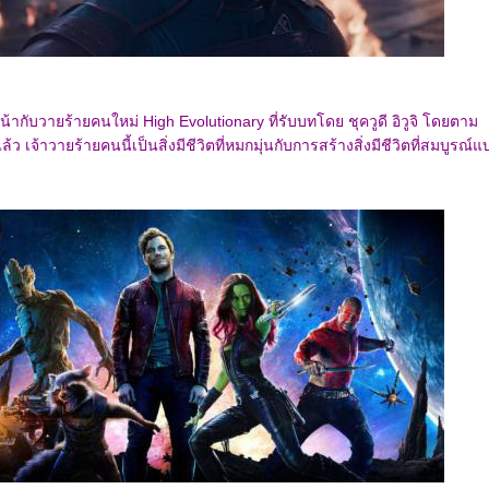
น้ากับวายร้ายคนใหม่ High Evolutionary ที่รับบทโดย ชุควูดี อิวูจิ โดยตาม
ล้ว เจ้าวายร้ายคนนี้เป็นสิ่งมีชีวิตที่หมกมุ่นกับการสร้างสิ่งมีชีวิตที่สมบูรณ์