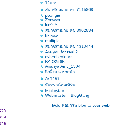
ไร้นาม
สมาชิกหมายเลข 7115969
poongie
Zorawyt
kid^_^
สมาชิกหมายเลข 3902534
khimyo
multiple
สมาชิกหมายเลข 4313444
Are you for real ?
cyberlifenlearn
KAIO256K
Ananya Amy_1994
อีกฝั่งของฟากฟ้า
กะว่าก๋า
จันทราน็อคเทิร์น
Mickeytae
Webmaster - BlogGang
[Add หอมกร's blog to your web]
ว่า
รวาล
วาล