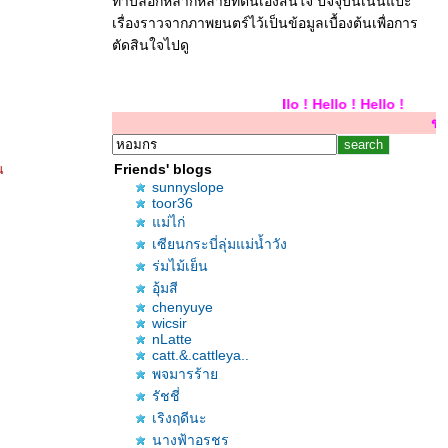
ทำบล็อกหลากหลายที่ตนเองสนใจ ปัจจุบันเน้นแปะ
เรื่องราวจากภาพยนตร์ไว้เป็นข้อมูลเบื้องต้นเพื่อการ
ตัดสินใจไปดู
Hello ! Hello ! Hello !
ขอบคุณสำหรับการเย
น
Friends' blogs
sunnyslope
toor36
ม่ไก่
เซียนกระบี่ลุ่มแม่น้ำวัง
ร่มไม้เย็น
อุ้มสี
chenyuye
wicsir
nLatte
catt.&.cattleya..
พจมารร้า
รัชชี่
เริงฤดีนะ
นางฟ้าอรชร