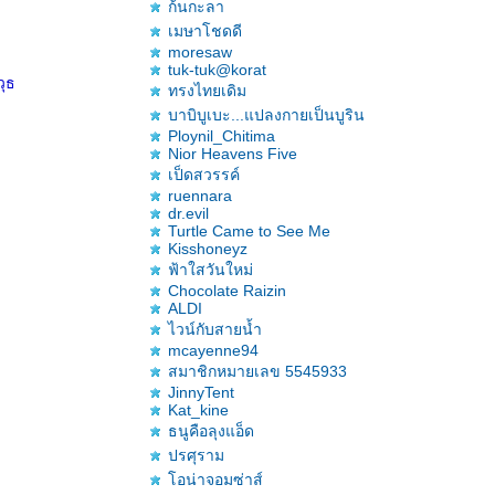
ก้นกะลา
เมษาโชดดี
moresaw
tuk-tuk@korat
วุธ
ทรงไทยเดิม
บาบิบูเบะ...แปลงกายเป็นบูริน
Ploynil_Chitima
Nior Heavens Five
เป็ดสวรรค์
ruennara
dr.evil
Turtle Came to See Me
Kisshoneyz
ฟ้าใสวันใหม่
Chocolate Raizin
ALDI
ไวน์กับสายน้ำ
mcayenne94
สมาชิกหมายเลข 5545933
JinnyTent
Kat_kine
ธนูคือลุงแอ็ด
ปรศุราม
อน่าจอมซ่าส์