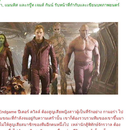
่า, แมนทิส และกรู๊ท เจมส์ กันน์ รับหน้าที่กำกับและเขียนบทภาพยนตร์
dgame ปีเตอร์ ควิลล์ ต้องสูญเสียหญิงสาวผู้เป็นที่รักอย่าง กามอร่า ไป
นขณะที่กำลังจมอยู่กับความเศร้านั้น เขาก็ต้องรวบรวมทีมของเขาขึ้นมา
ี่จะไม่ให้สูญเสียสมาชิกของทีมอีกคนหนึ่งไป เหล่านักสู้พิทักษ์จักรวาล ต้อง