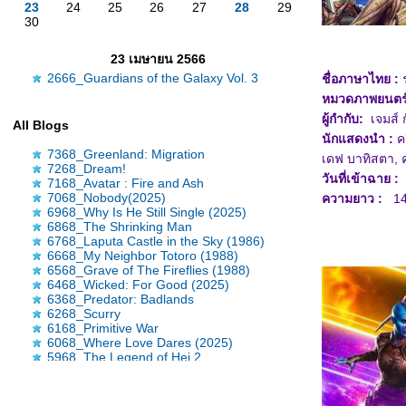
23
24
25
26
27
28
29
30
23 เมษายน 2566
2666_Guardians of the Galaxy Vol. 3
ชื่อภาษาไทย :
ร
หมวดภาพยนตร์
ผู้กำกับ:
เจมส์ 
All Blogs
นักแสดงนำ :
คร
7368_Greenland: Migration
เดฟ บาทิสตา, 
7268_Dream!
วันที่เข้าฉาย :
7168_Avatar : Fire and Ash
7068_Nobody(2025)
ความยาว :
14
6968_Why Is He Still Single (2025)
6868_The Shrinking Man
6768_Laputa Castle in the Sky (1986)
6668_My Neighbor Totoro (1988)
6568_Grave of The Fireflies (1988)
6468_Wicked: For Good (2025)
6368_Predator: Badlands
6268_Scurry
6168_Primitive War
6068_Where Love Dares (2025)
5968_The Legend of Hei 2
5868_Time Raiders (2025)
5768_Tron: Ares
5668_Nickel Boys