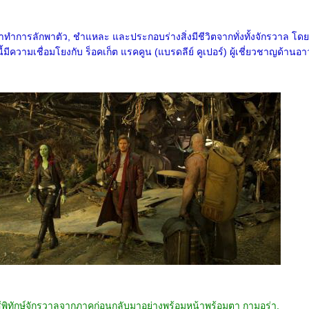
ขาทำการลักพาตัว, ชำแหละ และประกอบร่างสิ่งมีชีวิตจากทั่งทั้งจักรวาล โด
้มีความเชื่อมโยงกับ ร็อคเก็ต แรคคูน (แบรดลีย์ คูเปอร์) ผู้เชี่ยวชาญด้านอา
ู้พิทักษ์จักรวาลจากภาคก่อนกลับมาอย่างพร้อมหน้าพร้อมตา กามอร่า,