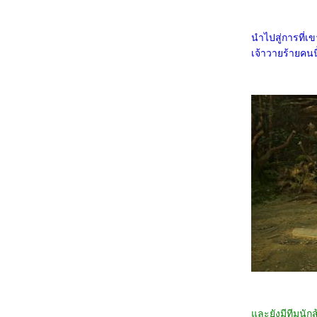
Consenting Suicidal Person
6167_Venom: The Last Dance
6067_Canary Black
นำไปสู่การที่เ
5967_The Legend of ShenLi (2024)
5867_Wolfs
เจ้าวายร้ายคนนี
5767_Megalopolis
5667_Transformers One
5567_Taklee Genesis
5467_Never Let Go
5367_Beetlejuice Beetlejuice
5267_Godzilla vs. Biollante (1989)
5167_Secret: A Hidden Score
5067_Blink Twice
4967_Pilot
4867_I Saw the TV Glow (2024)
4767_Crayon Shinchan the Movie 2024
4667_Project Silence
4567_Alien: Romulus
4467_Longlegs
4367_Trap
4267_Deadpool & Wolverine
4167_Despicable Me 4
4067_Twisters
3967_18x2 Beyond Youthful Days
3867_A Quiet Place: Day One
3767_The Watchers (2024)
3667_After We Collided (2020)
3567_After (2019)
ละยังมีทีมนักส