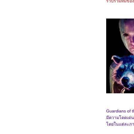
รวบรวมทีมของเข
1067_Orion and the Dark (2024)
0967_Madame Web
0867_Turning Red
0767_Argylle
0667_The Magic Flute (2022)​​​​​​​
0567_When we first met (2018)
0467_The Witch (2015)
0367_Ladybug & Cat Noir: The Movie
0267_Don't Look Up (2021)
0167_The Mitchells vs. the Machines (2021)
8366_Anyone But You
8266_Spirited (2022)
8166_Supposed
8066_The Monkey King
7966_Aquaman and The Lost Kingdom
7866_SLYTH
7766_The Marsh King’s Daughter
7666_Napoleon
7566_ลับแลคำชะโนด
7466_New Gods Yang Jian
7366_The Hunger Games: The Ballad of
Songbirds and Snakes
7266_Wish
Guardians of 
7166_The Secret Kingdom
มีความโดดเด่น
7066_ The Marvels
6966_Ancient Beast Inostrancevia (2023)
ดยในแต่ละภาค
6866_Fullmetal Alchemist The Revenge of
Scar (2022)