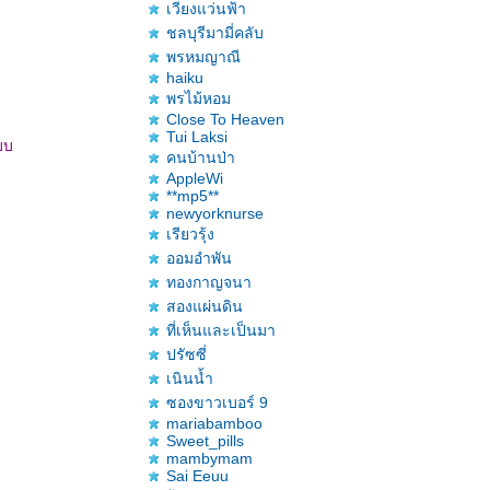
เวียงแว่นฟ้า
ชลบุรีมามี่คลับ
พรหมญาณี
haiku
พรไม้หอม
Close To Heaven
Tui Laksi
แบบ
คนบ้านป่า
AppleWi
**mp5**
newyorknurse
เรียวรุ้ง
ออมอำพัน
ทองกาญจนา
สองแผ่นดิน
ที่เห็นและเป็นมา
ปรัซซี่
เนินน้ำ
ซองขาวเบอร์ 9
mariabamboo
Sweet_pills
mambymam
Sai Eeuu