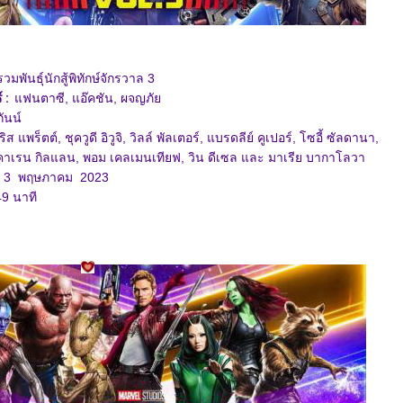
วมพันธุ์นักสู้พิทักษ์​​​​จักรวาล 3
 :
ฟนตาซี
, แอ๊คชัน, ผจญภั
กันน์
ิส แพร็ตต์, ชุควูดี อิวูจิ, วิลล์ พัลเตอร์, แบรดลีย์ คูเปอร์, โซอี้ ซัลดานา,
คาเรน กิลแลน, พอม เคลเมนเทียฟ, วิน ดีเซล และ มาเรีย บากาโลวา
3 พฤษภาคม 2023
9 นาที