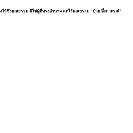
ทรงไว้ซึ่งคุณธรรม มิใช่ผู้ที่ทรงอำนาจ แต่ไร้คุณธรรม "ป๋วย อึ้งภากรณ์"