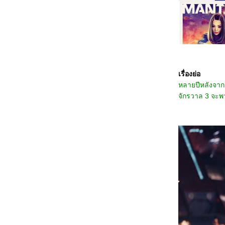
3468_28 Years Later
3368_Lilo & Stitch
3268_Kraken
3168_Fountain of Youth
3068_Mission: Impossible – The Final
Reckoning
2968_The Prisoner of Beauty 2025
2868_ Spellbound
2768_ Marry My Dead Body
เรื่องย่อ
2668_Lost in the Stars
หลายปีหลังจากเ
2568_ ASH
2468_The Day the Earth Blew Up: A Looney
จักรวาล 3 จะพา
Tunes Movie
2368_ Dark (ต่อ)
2268_ Dark SS.1
2168_Along for the Ride
2068_Lyle, Lyle, Crocodile
1968_A Minecraft Movie
1868_The Amateur
1768_Late Night with the Devil
1668_Presence
1568_Ne Zha2
1468_Paddington in Peru
1368_Ultraman Arc The Movie: The Clash of
Light and Evil
1268_Sing Sing
1168_EternalBond