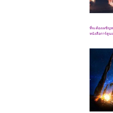
1068_Legends Of The Condor Heroes : The
Gallants
0968_Captain America: Brave New World
0868_Bridget Jones: Mad About the Boy
0768_Heretic
0668_Flow
0568_A Real Pain
ที่จะต้องเผชิญห
0468_Wolf Man
0368_Guardians of the Dafeng
หนังสือการ์ตูนแ
0268_แผลเก่า เดอะมิวสิคัล 2568
0168_Werewolves
7667_ Stranger Things SS.4
7567_ Stranger Things SS. 2-3
7467_Stranger Things Chapter One: The
Vanishing of Will Byers
7367_The Call (2020)
7267_Love, Divided
7167_The Union
7067_Kraven the Hunter
6967_MOANA2
6867_Elevation
6767_The Lord of the Rings: The Fellowship
of the Ring
6667_Gladiator2
6567_A Legend
6467_We Live in Time
6367_Red One
6267_Humanist Vampire Seeking