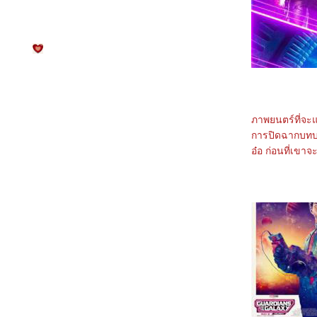
5568_Osiris (2025)
5468_Filter (2025)
5368_The Gold Behind the Stone (2025)
5268_Ruan Xiaofeng's Royal Love Quest
(2025)
5168_Sword-bearing Guard Su Xiaoli
(2025)
5068_Be Yourself (2025)
4968_When Destiny Brings the Demon
(2025)
ภาพยนตร์ที่จะ
4868_The Immortal Ascension (2025)
4768_Demon Slayer The Movie: Infinity
การปิดฉากบทบา
Castle(2025)
อ๋อ ก่อนที่เขา
4668_Duel on Mount Hua: Nine Yin True
Sutra (2025)
4568_Duel on Mount Hua: Eastern Heretic
and Western Venom (2025)
4468_Be Passionately in Love
4368_Threading Mom’s Wings (2025)
4268_Roaming China with Tang
Poetry (2025)
4168_The Secret Contract of the Witch
4068_Double Happiness
3968_The Legend of Ochi
3868_ Superman
3768_Jurassic World Rebirth
3668_Elio
3568_The Seven Relics of ill Omen