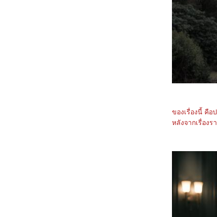
0967_Madame Web
0867_Turning Red
0767_Argylle
0667_The Magic Flute (2022)​​​​​​​
0567_When we first met (2018)
0467_The Witch (2015)
0367_Ladybug & Cat Noir: The Movie
0267_Don't Look Up (2021)
0167_The Mitchells vs. the Machines (2021)
8366_Anyone But You
8266_Spirited (2022)
8166_Supposed
8066_The Monkey King
7966_Aquaman and The Lost Kingdom
7866_SLYTH
ของเรื่องนี้ คื
7766_The Marsh King’s Daughter
หลังจากเรื่องรา
7666_Napoleon
7566_ลับแลคำชะโนด
7466_New Gods Yang Jian
7366_The Hunger Games: The Ballad of
Songbirds and Snakes
7266_Wish
7166_The Secret Kingdom
7066_ The Marvels
6966_Ancient Beast Inostrancevia (2023)
6866_Fullmetal Alchemist The Revenge of
Scar (2022)
6766_ Not Friends 2023