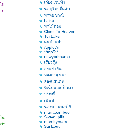
เวียงแว่นฟ้า
าไป
ชลบุรีมามี่คลับ
็ก
พรหมญาณี
haiku
พรไม้หอม
Close To Heaven
Tui Laksi
คนบ้านป่า
AppleWi
**mp5**
newyorknurse
เรียวรุ้ง
ออมอำพัน
ทองกาญจนา
สองแผ่นดิน
ที่เห็นและเป็นมา
ปรัซซี่
เนินน้ำ
ซองขาวเบอร์ 9
mariabamboo
Sweet_pills
ป็น
mambymam
าว่า
Sai Eeuu