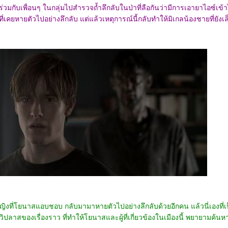
้ร่วมกับเพื่อนๆ ในกลุ่มไปสำรวจถ้ำลึกลับในป่าที่ลือกันว่ามีการเอายาไอซ์เข้
่เคยหายตัวไปอย่างลึกลับ แต่แล้วเหตุการณ์นี้กลับทำให้มิเกลน้องชายที่ยังเล
หญิงที่โยนาสแอบชอบ กลับมามาหายตัวไปอย่างลึกลับด้วยอีกคน แล้วนี่เองที่เ
วิปลาสของเรื่องราว ที่ทำให้โยนาสและผู้ที่เกี่ยวข้องในเมืองนี้ พยายามค้นห