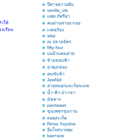
ปีศาจความฝัน
vanilla_ole
พท ภัทรียา
ทำให้
คนผ่านทางมาเจอ
รงเรียน
เกศสุริยง
aitai
ณ ปลายฉัตร
fifty-four
ม่อ้วนคนสว
ข้ามขอบฟ้า
อาคุงกล่อง
คนขับช้า
JewNid
สายหมอกและก้อนเมฆ
น้ำ-ฟ้า-ป่า-เขา
มัชชาร
pantawan
ขุนเพชรขุนราม
ดอยสะเก็ด
Rinsa Yoyolive
อิ่มใจสบายพุง
kae+aoe