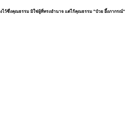
ทรงไว้ซึ่งคุณธรรม มิใช่ผู้ที่ทรงอำนาจ แต่ไร้คุณธรรม "ป๋วย อึ้งภากรณ์"