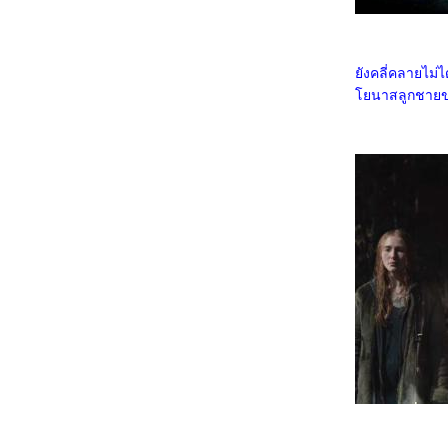
3368_Lilo & Stitch
3268_Kraken
3168_Fountain of Youth
3068_Mission: Impossible – The Final
ังคลี่คลายไม่ได
Reckoning
2968_The Prisoner of Beauty 2025
​โยนาสลูกชายข
2868_ Spellbound
2768_ Marry My Dead Body
2668_Lost in the Stars
2568_ ASH
2468_The Day the Earth Blew Up: A Looney
Tunes Movie
2368_ Dark (ต่อ)
2268_ Dark SS.1
2168_Along for the Ride
2068_Lyle, Lyle, Crocodile
1968_A Minecraft Movie
1868_The Amateur
1768_Late Night with the Devil
1668_Presence
1568_Ne Zha2
1468_Paddington in Peru
1368_Ultraman Arc The Movie: The Clash of
Light and Evil
1268_Sing Sing
1168_EternalBond
1068_Legends Of The Condor Heroes : The