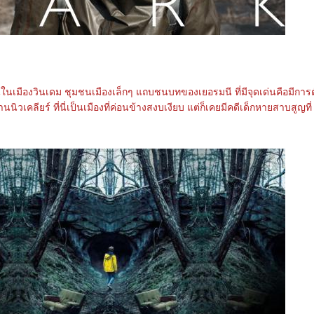
ึ้นในเมืองวินเดม ชุมชนเมืองเล็กๆ แถบชนบทของเยอรมนี ที่มีจุดเด่นคือมีการตั
ิวเคลียร์ ที่นี่เป็นเมืองที่ค่อนข้างสงบเงียบ แต่ก็เคยมีคดีเด็กหายสาบสูญที่