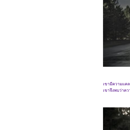
3367_Double World (2020)
3267_Five Nights at Freddy's
3167_The Guilty(2021)
3067_Imaginary friends(2024)
2967_The Ministry of Ungentlemanly
Warfare (2024)
2867_MY Boo (2024)
2767_Reversible Reality (2022)
2667_Werewolf By Night (2022)
2567_Rebel Moon : Part Two – The
Scargiver
2467_The kissing Booth
2367_Ghostbusters: Frozen Empire (2024)
2267_Civil War (2024)
2167_How to Make Millions Before Grandma
Dies(2024)
2067_Godzilla x Kong: The New
Empire(2024)
เขามีความแคลง
1967_Land of Legends(2022)
1867_One Week Friends (2022)
เขาจึงพบว่าควา
1767_Zom 100 Bucket List of Dead (2023)
1667_CODE 8 Part 2
1567_Kung Fu Panda 4 (2024)
1467_Rebel Moon: A Child of Fire
1367_Dune: Part Two
1267_Float
1167_Demon Slayer: to the Hashira Training
1067_Orion and the Dark (2024)