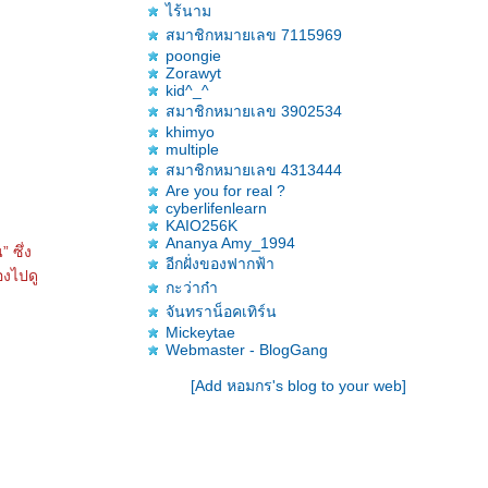
ไร้นาม
สมาชิกหมายเลข 7115969
poongie
Zorawyt
kid^_^
สมาชิกหมายเลข 3902534
khimyo
multiple
สมาชิกหมายเลข 4313444
Are you for real ?
cyberlifenlearn
KAIO256K
Ananya Amy_1994
 ซึ่ง
อีกฝั่งของฟากฟ้า
องไปดู
กะว่าก๋า
จันทราน็อคเทิร์น
Mickeytae
Webmaster - BlogGang
[Add หอมกร's blog to your web]