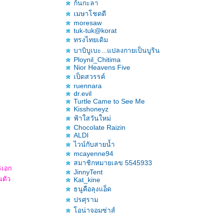
ก้นกะลา
เมษาโชดดี
moresaw
tuk-tuk@korat
ทรงไทยเดิม
บาบิบูเบะ...แปลงกายเป็นบูริน
Ploynil_Chitima
Nior Heavens Five
เป็ดสวรรค์
ruennara
dr.evil
Turtle Came to See Me
Kisshoneyz
ฟ้าใสวันใหม่
Chocolate Raizin
ALDI
ไวน์กับสายน้ำ
mcayenne94
สมาชิกหมายเลข 5545933
รเอก
JinnyTent
นตัว
Kat_kine
ธนูคือลุงแอ็ด
ปรศุราม
อน่าจอมซ่าส์