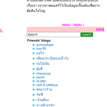
ทำบล็อกหลากหลายที่ตนเองสนใจ ปัจจุบันเน้นแปะ
เรื่องราวจากภาพยนตร์ไว้เป็นข้อมูลเบื้องต้นเพื่อการ
ตัดสินใจไปดู
Hello ! Hello ! Hello
ขอบคุณสำหรับการเยี่ยม
้ง
Friends' blogs
sunnyslope
toor36
ม่ไก่
เซียนกระบี่ลุ่มแม่น้ำวัง
ร่มไม้เย็น
อุ้มสี
chenyuye
wicsir
nLatte
catt.&.cattleya..
พจมารร้า
รัชชี่
เริงฤดีนะ
นางฟ้าอรชร