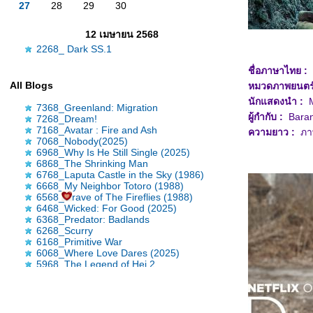
27
28
29
30
12 เมษายน 2568
2268_ Dark SS.1
ชื่อภาษาไทย :
ด
All Blogs
หมวดภาพยน
ตร
นักแสดงนำ :
Mo
7368_Greenland: Migration
ผู้กำกับ :
Baran
7268_Dream!
7168_Avatar : Fire and Ash
ความยาว :
ภา
7068_Nobody(2025)
6968_Why Is He Still Single (2025)
6868_The Shrinking Man
6768_Laputa Castle in the Sky (1986)
6668_My Neighbor Totoro (1988)
6568_Grave of The Fireflies (1988)
6468_Wicked: For Good (2025)
6368_Predator: Badlands
6268_Scurry
6168_Primitive War
6068_Where Love Dares (2025)
5968_The Legend of Hei 2
5868_Time Raiders (2025)
5768_Tron: Ares
5668_Nickel Boys
5568_Osiris (2025)