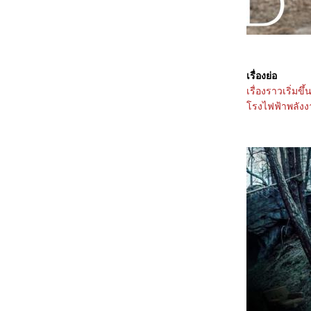
5468_Filter (2025)
5368_The Gold Behind the Stone (2025)
5268_Ruan Xiaofeng's Royal Love Quest
(2025)
5168_Sword-bearing Guard Su Xiaoli
(2025)
5068_Be Yourself (2025)
เรื่องย่อ
4968_When Destiny Brings the Demon
เรื่องราวเริ่มข
(2025)
รงไฟฟ้าพลังงานน
4868_The Immortal Ascension (2025)
4768_Demon Slayer The Movie: Infinity
Castle(2025)
4668_Duel on Mount Hua: Nine Yin True
Sutra (2025)
4568_Duel on Mount Hua: Eastern Heretic
and Western Venom (2025)
4468_Be Passionately in Love
4368_Threading Mom’s Wings (2025)
4268_Roaming China with Tang
Poetry (2025)
4168_The Secret Contract of the Witch
4068_Double Happiness
3968_The Legend of Ochi
3868_ Superman
3768_Jurassic World Rebirth
3668_Elio
3568_The Seven Relics of ill Omen
3468_28 Years Later