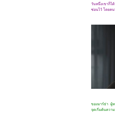
Gallants
วันหนึ่งเขาก็ได
0968_Captain America: Brave New World
0868_Bridget Jones: Mad About the Boy
ซ่อนไว้ โดยคนที
0768_Heretic
0668_Flow
0568_A Real Pain
0468_Wolf Man
0368_Guardians of the Dafeng
0268_แผลเก่า เดอะมิวสิคัล 2568
0168_Werewolves
7667_ Stranger Things SS.4
7567_ Stranger Things SS. 2-3
7467_Stranger Things Chapter One: The
Vanishing of Will Byers
7367_The Call (2020)
7267_Love, Divided
7167_The Union
7067_Kraven the Hunter
6967_MOANA2
6867_Elevation
6767_The Lord of the Rings: The Fellowship
of the Ring
6667_Gladiator2
6567_A Legend
6467_We Live in Time
ของมาร์ธ่า ผู้
6367_Red One
6267_Humanist Vampire Seeking
จุดเริ่มต้นความ
Consenting Suicidal Person