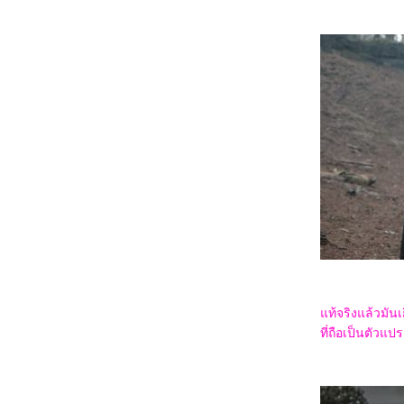
6167_Venom: The Last Dance
6067_Canary Black
5967_The Legend of ShenLi (2024)
5867_Wolfs
5767_Megalopolis
5667_Transformers One
5567_Taklee Genesis
5467_Never Let Go
5367_Beetlejuice Beetlejuice
5267_Godzilla vs. Biollante (1989)
5167_Secret: A Hidden Score
5067_Blink Twice
4967_Pilot
4867_I Saw the TV Glow (2024)
4767_Crayon Shinchan the Movie 2024
4667_Project Silence
4567_Alien: Romulus
4467_Longlegs
4367_Trap
4267_Deadpool & Wolverine
4167_Despicable Me 4
4067_Twisters
ท้จริงแล้วมัน
3967_18x2 Beyond Youthful Days
ที่ถือเป็นตัวแป
3867_A Quiet Place: Day One
3767_The Watchers (2024)
3667_After We Collided (2020)
3567_After (2019)
3467_Thelma the Unicorn (2024)