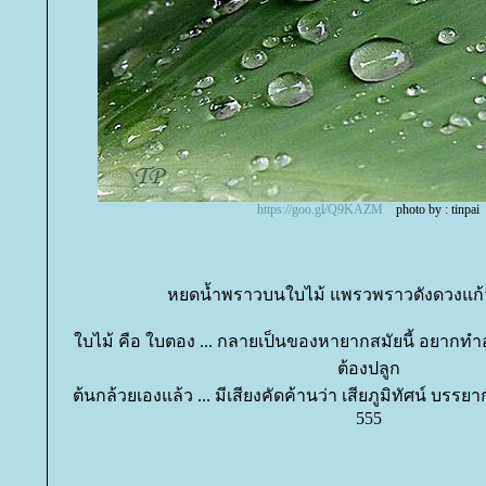
https://goo.gl/Q9KAZM
photo by : tinpai
หยดน้ำพราวบนใบไม้ แพรวพราวดังดวงแก้ว
บไม้ คือ ใบตอง ... กลายเป็นของหายากสมัยนี้ อยากทำ
ต้องปลูก
ต้นกล้วยเองแล้ว ... มีเสียงคัดค้านว่า เสียภูมิทัศน์ บรร
555