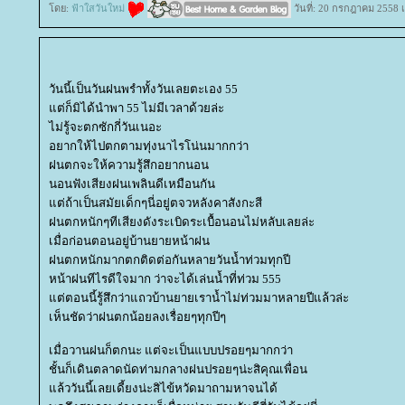
ดย:
ฟ้าใสวันใหม่
วันที่: 20 กรกฎาคม 2558 
วันนี้เป็นวันฝนพรำทั้งวันเลยตะเอง 55
ต่ก็มิได้นำพา 55 ไม่มีเวลาด้วยล่ะ
ไม่รู้จะตกซักกี่วันเนอะ
อยากให้ไปตกตามทุ่งนาไรโน่นมากกว่า
ฝนตกจะให้ความรู้สึกอยากนอน
นอนฟังเสียงฝนเพลินดีเหมือนกัน
ต่ถ้าเป็นสมัยเด็กๆนี่อยู่ตจวหลังคาสังกะสี
ฝนตกหนักๆทีเสียงดังระเบิดระเบื้อนอนไม่หลับเลยล่ะ
เมื่อก่อนตอนอยู่บ้านยายหน้าฝน
ฝนตกหนักมากตกติดต่อกันหลายวันน้ำท่วมทุกปี
หน้าฝนทีไรดีใจมาก ว่าจะได้เล่นน้ำที่ท่วม 555
ต่ตอนนี้รู้สึกว่าแถวบ้านยายเราน้ำไม่ท่วมมาหลายปีแล้วล่ะ
เห็นชัดว่าฝนตกน้อยลงเรื่อยๆทุกปีๆ
เมื่อวานฝนก็ตกนะ แต่จะเป็นแบบปรอยๆมากกว่า
ชั้นก็เดินตลาดนัดท่ามกลางฝนปรอยๆน่ะสิคุณเพื่อน
ล้ววันนี้เลยเดี้ยงน่ะสิไข้หวัดมาถามหาจนได้