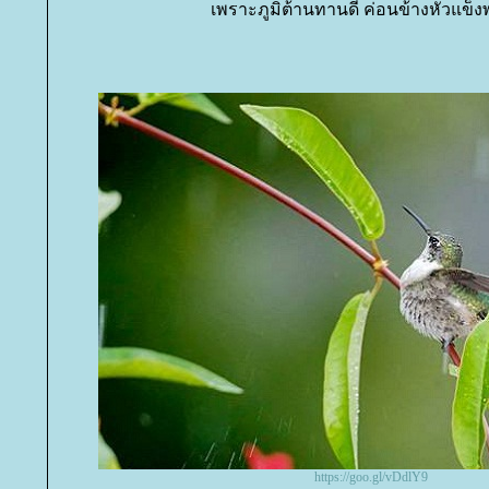
เพราะภูมิต้านทานดี ค่อนข้างหัวแข็
https://goo.gl/vDdlY9