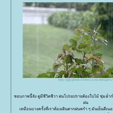
https://gigi-ghinea.ro/citesc-si-ma-imbogatesc/
ชอบภาพนี้จัง ดูมีชีวิตชีวา ฝนโปรยปรายต้องใบไม้ ชุ่มฉ่ำ
ฝน
เหมือนบางครั้งที่เราต้องเดินตากฝนพรำ ๆ มันเย็นดีเนอะ