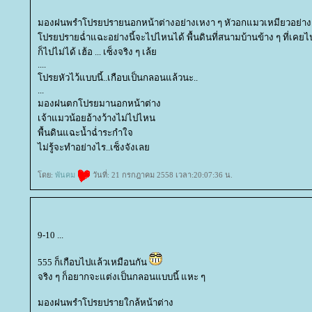
มองฝนพรำโปรยปรายนอกหน้าต่างอย่างเหงา ๆ หัวอกแมวเหมียวอย่างเร
ปรยปรายฉ่ำแฉะอย่างนี้จะไปไหนได้ พื้นดินที่สนามบ้านข้าง ๆ ที่เคยไ
ก็ไปไม่ได้ เฮ้อ ... เซ็งจริง ๆ เล้
....
ปรยหัวไว้แบบนี้..เกือบเป็นกลอนแล้วนะ..
...
มองฝนตกโปรยมานอกหน้าต่าง
เจ้าแมวน้อยอ้างว้างไม่ไปไหน
พื้นดินแฉะน้ำฉ่ำระกำใจ
ไม่รู้จะทำอย่างไร..เซ็งจังเล
ดย:
พันคม
วันที่: 21 กรกฎาคม 2558 เวลา:20:07:36 น.
9-10 ...
555 ก็เกือบไปแล้วเหมือนกัน
จริง ๆ ก็อยากจะแต่งเป็นกลอนแบบนี้ แหะ ๆ
มองฝนพรำโปรยปรายใกล้หน้าต่าง