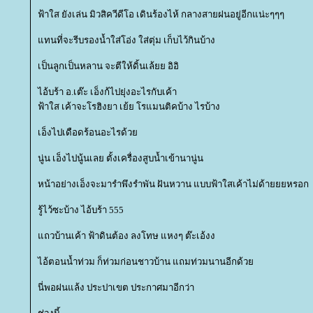
ฟ้าใส ยังเล่น มิวสิควีดีโอ เดินร้องไห้ กลางสายฝนอยู่อีกแน่ะๆๆๆ
ทนที่จะรีบรองน้ำใส่โอ่ง ใส่ตุ่ม เก็บไว้กินบ้าง
เป็นลูกเป็นหลาน จะตีให้ดิ้นเล้ยย อิอิ
ไอ้บร้า อ.เต๊ะ เอ็งก้ไปยุ่งอะไรกับเค้า
ฟ้าใส เค้าจะโรฮิงยา เย้ย โรแมนติคบ้าง ไรบ้าง
เอ็งไปเดือดร้อนอะไรด้ว
นู่น เอ็งไปนู้นเลย ตั้งเครื่องสูบน้ำเข้านานู่น
หน้าอย่างเอ็งจะมารำพึงรำพัน ฝันหวาน แบบฟ้าใสเค้าไม่ด้ายยยหรอก
รู้ไว้ซะบ้าง ไอ้บร้า 555
ถวบ้านเค้า ฟ้าดินต้อง ลงโทษ แหงๆ ต๊ะเอ้งง
ไอ้ตอนน้ำท่วม ก็ท่วมก่อนชาวบ้าน แถมท่วมนานอีกด้ว
นี่พอฝนแล้ง ประปาเขต ประกาศมาอีกว่า