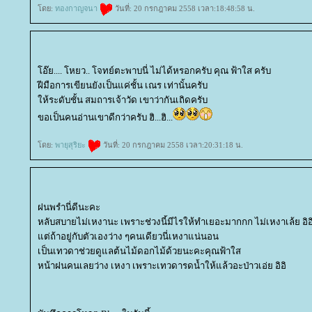
ดย:
ทองกาญจนา
วันที่: 20 กรกฎาคม 2558 เวลา:18:48:58 น.
อ๊ย.... โหยว.. โจทย์ตะพาบนี่ ไม่ได้หรอกครับ คุณ ฟ้าใส ครับ
ฝีมือการเขียนยังเป็นแค่ชั้น เณร เท่านั้นครับ
ห้ระดับชั้น สมถารเจ้าวัด เขาว่ากันเถิดครับ
ขอเป็นคนอ่านเขาดีกว่าครับ ฮิ...ฮิ...
ดย:
พายุสุริยะ
วันที่: 20 กรกฎาคม 2558 เวลา:20:31:18 น.
ฝนพรำนี่ดีนะคะ
หลับสบายไม่เหงานะ เพราะช่วงนี้มีไรให้ทำเยอะมากกก ไม่เหงาเล้ย อิอ
ต่ถ้าอยู่กับตัวเองว่าง ๆคนเดียวนี่เหงาแน่นอน
เป็นเทวดาช่วยดูแลต้นไม้ดอกไม้ด้วยนะคะคุณฟ้าใส
หน้าฝนคนเลยว่าง เหงา เพราะเทวดารดน้ำให้แล้วอะป่าวเอ่ย อิอิ