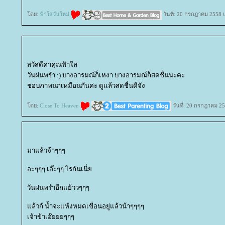
ดย:
ฟ้าใสวันใหม่
วันที่: 20 กรกฎาคม 2558 
สวัสดีค่าคุณฟ้าใส
วันฝนพรำ :) บางอารมณ์ก็เหงา บางอารมณ์ก็สดชื่นนะคะ
ชอบภาพนกเหมือนกันค่ะ ดูแล้วสดชื่นดีจัง
ดย:
Close To Heaven
วันที่: 20 กรกฎาคม 2
มาแล้วจ้าๆๆๆ
อะๆๆๆ เอ๊ะๆๆ ไรกันเนี่
วันฝนพรำอีกแย้ววๆๆๆ
ล้วก้ น้ำจะแห้งหมดเขื่อนอยู่แล้วน้าๆๆๆๆ
เจ้าข้าเอ๊ยยยๆๆๆ