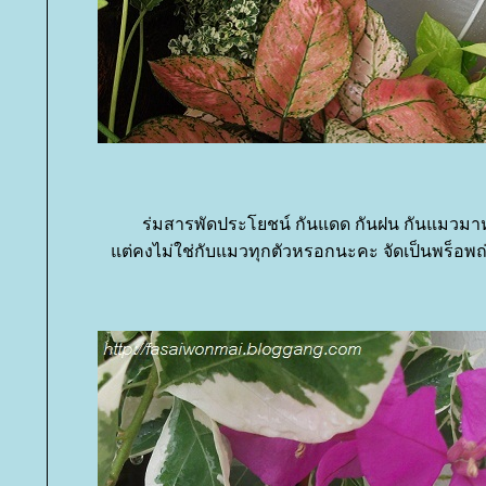
ร่มสารพัดประโยชน์ กันแดด กันฝน กันแมวมาหย
ต่คงไม่ใช่กับแมวทุกตัวหรอกนะคะ จัดเป็นพร็อพถ่