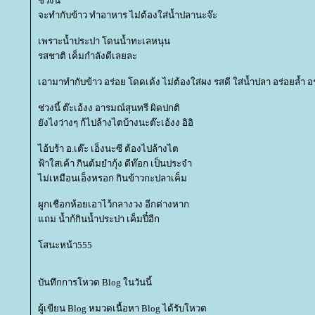
ช่วงนี้
จะทำกับข้าว ทำอาหาร ไม่ต้องใส่น้ำปลานะจ๊ะ
เพราะน้ำประปา โดนน้ำทะเลหนุน
รสชาติ เค็มกำลังดีเลยละ
เอามาทำกับข้าว อร่อย โดดเด้ง ไม่ต้องใส่ผง รสดี ใส่น้ำปลา อร่อยล้ำ อร
ช่วงนี้ ต๊ะเอ้งง อารมณ์สุนทรี ผิดปกติ
ังไงว่างๆ ก้ไปล้างไตบ้างนะต๊ะเอ้งง อิอิ
ไอ้บร้า อ.เต๊ะ เอ็งนะซี ต้องไปล้างไต
ฟ้าใสเค้า กินต้มยำกุ้ง ดีท๊อก เป็นประจำ
ไม่เหมือนเอ็งหรอก กินข้าวกะปลาเค็ม
ผูกเชือกห้อยเอาไว้กลางวง อีกต่างหาก
ถม น้ำก้กินน้ำประปา เค็มปี๋อีก
สนะหน้า555
บันทึกการโหวต Blog ในวันนี้
ผู้เขียน Blog หมวดเนื้อหา Blog ได้รับโหวต