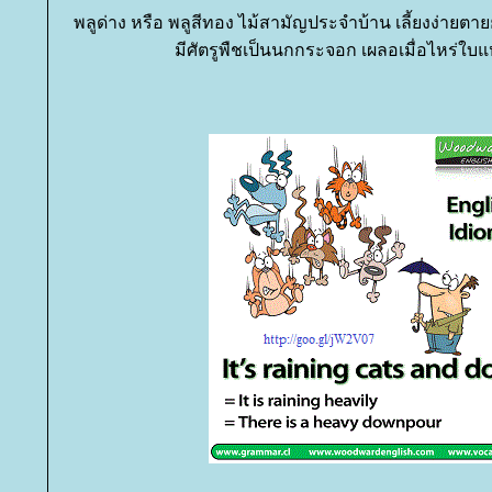
พลูด่าง หรือ พลูสีทอง ไม้สามัญประจำบ้าน เลี้ยงง่ายตาย
มีศัตรูพืชเป็นนกกระจอก เผลอเมื่อไหร่ใบแหว