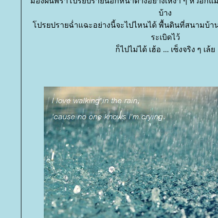
มองฝนพรำโปรยปรายนอกหน้าต่างอย่างเหงา ๆ หัวอกแมว
บ้าง
ปรยปรายฉ่ำแฉะอย่างนี้จะไปไหนได้ พื้นดินที่สนามบ้านข
ระเบิดไว้
ก็ไปไม่ได้ เฮ้อ ... เซ็งจริง ๆ เล้