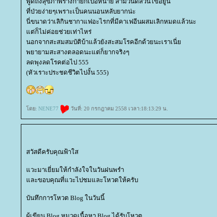
พูดถึงสุขภาพร่างกายก็เบื่อหน่าย สามวันดีสี่วันไข้อยู่นี่
ที่ป่วยง่ายๆเพราะเป็นคนนอนหลับยากน่ะ
นี่ขนาดว่าเลิกินชากาแฟอะไรกที่มีคาเฟอีนผสมเลิกหมดแล้วนะ
ต่ก็ไม่ค่อยช่วยเท่าไหร่
นอกจากสะสมสมบัติบ้าแล้วยังสะสมโรคอีกด้วยนะเราเนี่
พยายามสะสางตลอดนะแต่ก็ยากจริงๆ
ลดพุงลดโรคต่อไป 555
(หัวเราะประชดชีวิตไปงั้น 555)
ดย:
NENE77
วันที่: 20 กรกฎาคม 2558 เวลา:18:13:29 น.
สวัสดีครับคุณฟ้าใส
วะมาเยี่ยมให้กำลังใจในวันฝนพรำ
ละขอบคุณที่แวะไปชมและโหวตให้ครับ
บันทึกการโหวต Blog ในวันนี้
ผู้เขียน Blog หมวดเนื้อหา Blog ได้รับโหวต