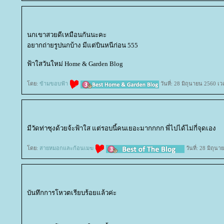
นกเขาสวยดีเหมือนกันนะคะ
อยากถ่ายรูปนกบ้าง มีแต่บินหนีก่อน 555
ฟ้าใสวันใหม่ Home & Garden Blog
ดย:
ข้ามขอบฟ้า
วันที่: 28 มิถุนายน 2560 เ
มีวัดท่าซุงด้วยจ้ะฟ้าใส แต่รอบนี้คนเยอะมากกกก พี่ไปได้ไม่กี่จุดเอง
ดย:
สายหมอกและก้อนเมฆ
วันที่: 28 มิถุน
บันทึกการโหวตเรียบร้อยแล้วค่ะ