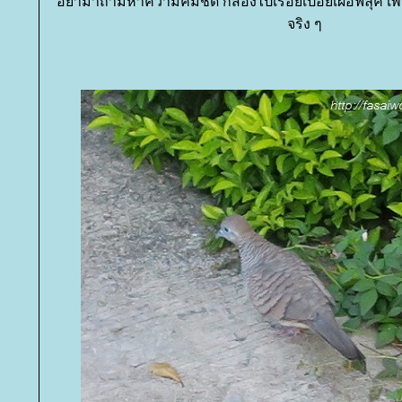
อย่ามาถามหาความคมชัด ก็ส่องไปเรื่อยเปื่อยเผื่อฟลุค
จริง ๆ