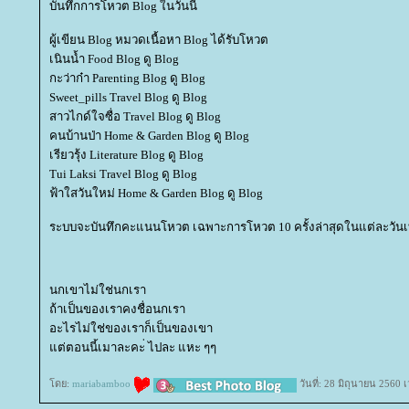
บันทึกการโหวต Blog ในวันนี้
ผู้เขียน Blog หมวดเนื้อหา Blog ได้รับโหวต
เนินน้ำ Food Blog ดู Blog
กะว่าก๋า Parenting Blog ดู Blog
Sweet_pills Travel Blog ดู Blog
สาวไกด์ใจซื่อ Travel Blog ดู Blog
คนบ้านป่า Home & Garden Blog ดู Blog
เรียวรุ้ง Literature Blog ดู Blog
Tui Laksi Travel Blog ดู Blog
ฟ้าใสวันใหม่ Home & Garden Blog ดู Blog
ระบบจะบันทึกคะแนนโหวต เฉพาะการโหวต 10 ครั้งล่าสุดในแต่ละวันเท่
นกเขาไม่ใช่นกเรา
ถ้าเป็นของเราคงชื่อนกเรา
อะไรไม่ใช่ของเราก็เป็นของเขา
ต่ตอนนี้เมาละคะ่ ไปละ แหะ ๆๆ
ดย:
mariabamboo
วันที่: 28 มิถุนายน 2560 