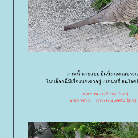
ภาพนี้ นายแบบ ยืนนิ่ง แต่แอบระ
นบล็อกนี้มีเรื่องนกเขาอยู่ 2 เอนทรี่ สนใจคล
นกเขาชวา (Zebra Dove)
นกเขาชวา ... ฤาจะเป็นแค่ขัน จุ๊กกรู 