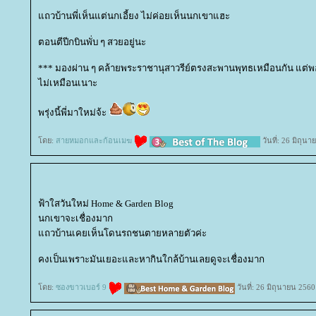
ถวบ้านพี่เห็นแต่นกเอี้ยง ไม่ค่อยเห็นนกเขาแฮะ
ตอนตีปีกบินพั่บ ๆ สวยอยู่นะ
*** มองผ่าน ๆ คล้ายพระราชานุสาวรีย์ตรงสะพานพุทธเหมือนกัน แต่พอ
ไม่เหมือนเนาะ
พรุ่งนี้พี่มาใหม่จ้ะ
ดย:
สายหมอกและก้อนเมฆ
วันที่: 26 มิถุน
ฟ้าใสวันใหม่ Home & Garden Blog
นกเขาจะเชื่องมาก
ถวบ้านเคยเห็นโดนรถชนตายหลายตัวค่ะ
คงเป็นเพราะมันเยอะและหากินใกล้บ้านเลยดูจะเชื่องมาก
ดย:
ซองขาวเบอร์ 9
วันที่: 26 มิถุนายน 256