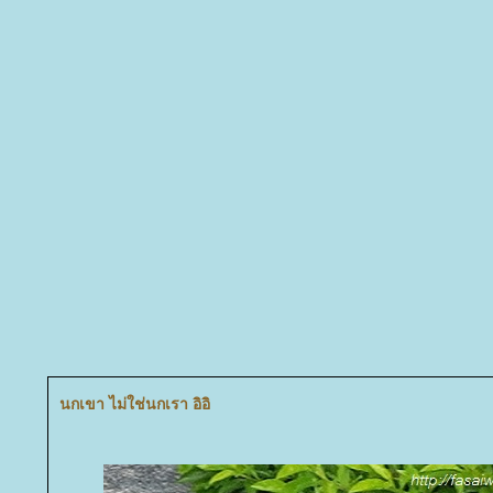
นกเขา ไม่ใช่นกเรา อิอิ