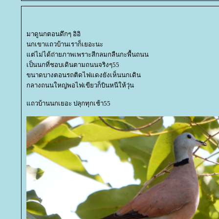
มาดูนกตอนดึกๆ อิอิ
นกเขาแถวบ้านเราก็เยอะนะ
ต่ไม่ได้ถ่ายภาพเพราะสีกลมกลืนกะพื้นถนน
เป็นนกที่ชอบเดินตามถนนจริงๆ55
ขนาดบางตอนรถติดไฟแดงยังเห็นนกเดิน
กลางถนนใหญ่พอไฟเขียวก็บินหนีให้วุ่น
ถวบ้านนกเยอะ ปลุกทุกเช้า55