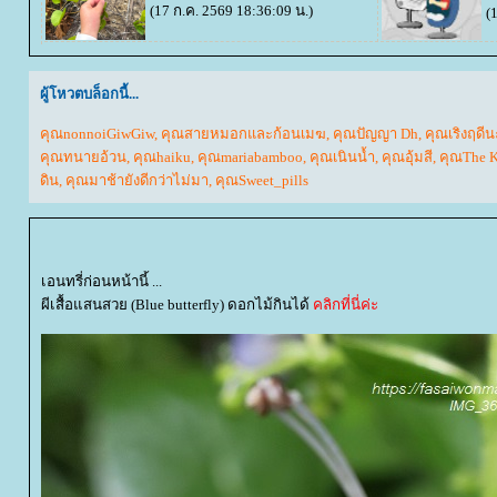
(17 ก.ค. 2569 18:36:09 น.)
(
ผู้โหวตบล็อกนี้...
คุณnonnoiGiwGiw
,
คุณสายหมอกและก้อนเมฆ
,
คุณปัญญา Dh
,
คุณเริงฤดีน
คุณทนายอ้วน
,
คุณhaiku
,
คุณmariabamboo
,
คุณเนินน้ำ
,
คุณอุ้มสี
,
คุณThe K
ดิน
,
คุณมาช้ายังดีกว่าไม่มา
,
คุณSweet_pills
เอนทรี่ก่อนหน้านี้ ...
ผีเสื้อแสนสวย (Blue butterfly) ดอกไม้กินได้
คลิกที่นี่ค่ะ