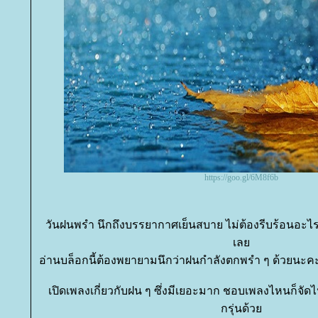
https://goo.gl/6M8f6b
วันฝนพรำ นึกถึงบรรยากาศเย็นสบาย ไม่ต้องรีบร้อนอะไร
เล
อ่านบล็อกนี้ต้องพยายามนึกว่าฝนกำลังตกพรำ ๆ ด้วยนะคะ
เปิดเพลงเกี่ยวกับฝน ๆ ซึ่งมีเยอะมาก ชอบเพลงไหนก็จัด
กรุ่นด้ว