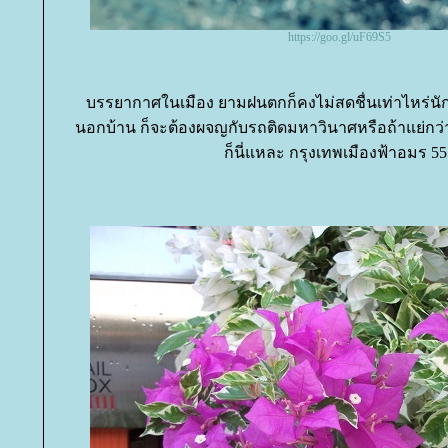
https://goo.gl/uF69S5
บรรยากาศในเมือง ยามฝนตกก็คงไม่สดชื่นเท่าไหร่นั
นอกบ้าน ก็จะต้องผจญกับรถติดมหาวินาศหรือถ้าแย่กว่านั้
ก็นี่แหละ กรุงเทพเมืองฟ้าอมร 55