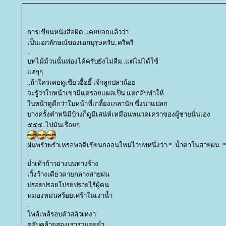
การเขียนหนังสือผิด..เคยบอกแล้วว่า
เป็นเอกลักษณ์ของเอกบุรุษครับ..คริคริ
..
บทไม้ม้วนนั้นท่องได้ครับยังไม่ลืม..แต่ไม่ได้ใช้
ฮ่ๆๆ
..ถ้าใครเคยดูเซียวฮื้อยี้ เจ้าลูกปลาน้อ
จะรู้ว่าใบหน้าเขามีแต่รอยแผลเป็น แต่กลับทำให้
บหน้าดูดีกว่าใบหน้าที่เกลี้ยงเกลานัก ซึ่งน่าแปลก
บางครั้งตำหนิมีบ้างก็ดูมีเสน่ห์เหมือนหนวดเคราของผู้ชายนั่นเอง
๕๕๕..ไปมันเรื่อยๆ
ฝนพรำพรำเหรอพอดีเขียนกลอนใหม่ไว่บทหนึ่งว่า.*..น้ำตาในสายฝน..
.
่ำเท้าก้าวย่างบนทางร้าง
เวิ้งว้างเดียวดายกลางสายฝน
ปรอยปรอยโปรยปรายไร้ผู้คน
หมองหม่นสร้อยเศร้าในเงาน้ำ
.
พล้เพล้รอบตัวสลัวเหงา
คลับคล้ายสองเราร่วมลุยย่ำ