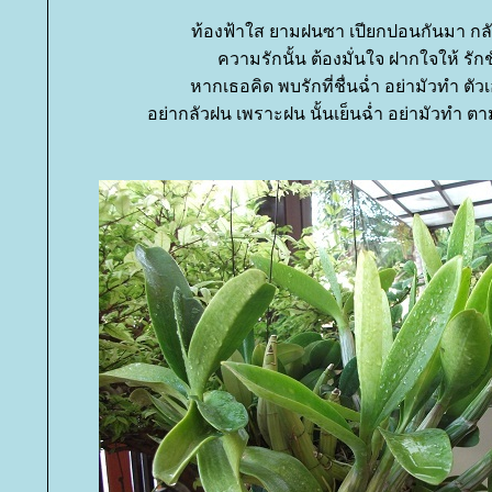
ท้องฟ้าใส ยามฝนซา เปียกปอนกันมา กล
ความรักนั้น ต้องมั่นใจ ฝากใจให้ รัก
หากเธอคิด พบรักที่ชื่นฉ่ำ อย่ามัวทำ ตั
อย่ากลัวฝน เพราะฝน นั้นเย็นฉ่ำ อย่ามัวทำ 