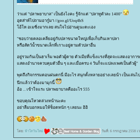
ว่าแต่ "ปลาพยาบาล" เป็นยังไงคะ รู้จักแต่ "ปลาทูตัวละ 1400"
อุตส่าห์ไปถามอากู๋มา //goo.gl/Uoq4hS
อ้โห อเมซิ่งมากเลย สนใจไปอ่านดูนะตะเอง
"ชอบว่ายคลอเคลียอยู่กับปลาขนาดใหญ่เพื่อเก็บกินเหาปลา
หรือสัตว์น้ำขนาดเล็กที่เกาะอยู่ตามตัวปลาอื่น
อยู่รวมกันเป็นฮาเร็ม พอตัวผู้ตาย ตัวเมียที่แข็งแรงที่สุดจะแสดงอาการ
สดงอำนาจควบคุมตัวอื่น ๆ และเมื่อครบ 4 วันก็จะแปลงเพศเป็นตัวผู้"
พุดถึงกิจกรรมตอนฝนตกนี่ มีอะไร สนุกตั้งหลายอย่างเลยน้า เป็นเล่นไ
นึกแล้วว่าต้องมามุกนี้
อ้อ ... เข้าใจแระ ปลาพยาบาลคืออะไร 555
ขอบคุณโหวตล่วงหน้านะคะ
อย่าลืมบอกหมอให้ช็อตหนัก ๆ เลยนะ อิอิ
ดย:
ฟ้าใสวันใหม่
วันที่: 6 กรกฎาคม 2558 เ