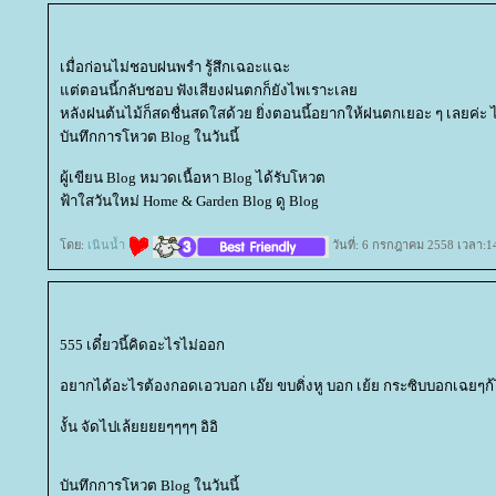
เมื่อก่อนไม่ชอบฝนพรำ รู้สึกเฉอะแฉะ
ต่ตอนนี้กลับชอบ ฟังเสียงฝนตกก็ยังไพเราะเล
หลังฝนต้นไม้ก็สดชื่นสดใสด้วย ยิ่งตอนนี้อยากให้ฝนตกเยอะ ๆ เลยค่ะ 
บันทึกการโหวต Blog ในวันนี้
ผู้เขียน Blog หมวดเนื้อหา Blog ได้รับโหวต
ฟ้าใสวันใหม่ Home & Garden Blog ดู Blog
ดย:
เนินน้ำ
วันที่: 6 กรกฎาคม 2558 เวลา:1
555 เดี๋ยวนี้คิดอะไรไม่ออก
อยากได้อะไรต้องกอดเอวบอก เอ๊ย ขบติ่งหู บอก เย้ย กระซิบบอกเฉยๆก้ไ
งั้น จัดไปเล้ยยยยๆๆๆๆ อิอิ
บันทึกการโหวต Blog ในวันนี้