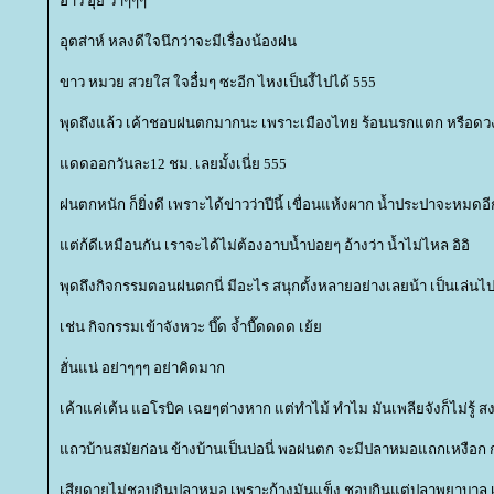
อ้าว อุ้ย ว้าๆๆๆ
อุตส่าห์ หลงดีใจนึกว่าจะมีเรื่องน้องฝน
ขาว หมวย สวยใส ใจอื๋มๆ ซะอีก ไหงเป็นงี้ไปได้ 555
พุดถึงแล้ว เค้าชอบฝนตกมากนะ เพราะเมืองไทย ร้อนนรกแตก หรือดวงอา
ดดออกวันละ12 ชม. เลยมั้งเนี่ย 555
ฝนตกหนัก ก็ยิ่งดี เพราะได้ข่าวว่าปีนี้ เขื่อนแห้งผาก น้ำประปาจะหมดอ
ต่ก้ดีเหมือนกัน เราจะได้ไม่ต้องอาบน้ำบ่อยๆ อ้างว่า น้ำไม่ไหล อิอิ
พุดถึงกิจกรรมตอนฝนตกนี่ มีอะไร สนุกตั้งหลายอย่างเลยน้า เป็นเล่นไ
เช่น กิจกรรมเข้าจังหวะ บึ๊ด จ้ำบื๊ดดดด เย้
ฮั่นแน่ อย่าๆๆๆ อย่าคิดมาก
เค้าแค่เต้น แอโรบิค เฉยๆต่างหาก แต่ทำไม้ ทำไม มันเพลียจังก็ไม่รู้ ส
ถวบ้านสมัยก่อน ข้างบ้านเป็นบ่อนี่ พอฝนตก จะมีปลาหมอแถกเหงือก 
เสียดายไม่ชอบกินปลาหมอ เพราะก้างมันแข็ง ชอบกินแต่ปลาพยาบาล เพร