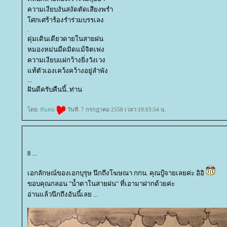
ความเงียบงันสงัดตัดเสียงพรำ
ศกเศร้าร้องรำร่วมบรรเลง
.
ดุ่มเดินเดียวดายในสายฝน
หมองหม่นมืดมิดแม้จิตเพ่ง
ความเงียบแผ่กว้างยิ่งวังเวง
ท้ตัวเองเคว้งคว้างอยู่ลำพัง
...
ฝันดีครับคืนนี้..ท่าน
ดย:
พันคม
วันที่: 7 กรกฎาคม 2558 เวลา:19:03:54 น.
8 ...
เอกลักษณ์ของเอกบุรุษ นึกถึงโฆษณา กกน. คุณปู้จายเลยค่ะ อิอิ
ขอบคุณกลอน "น้ำตาในสายฝน" ที่เอามาฝากด้วยค่ะ
อ่านแล้วนึกถึงอันนี้เลย ...