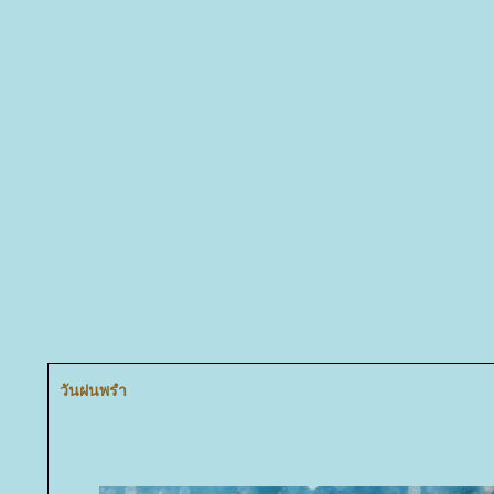
วันฝนพรำ