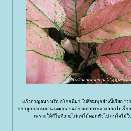
ก้วกาญจนา หรือ อโกลนีมา ใบสีชมพูอย่างนี้เรียก "วาเ
ออกลูกออกหลาน แตกกอจนต้องแยกกระถางออกไปเรื่อย ๆ
เพราะให้สีใบที่สวยไม่แพ้ไม้ดอกทั่วไป สนใจไม้