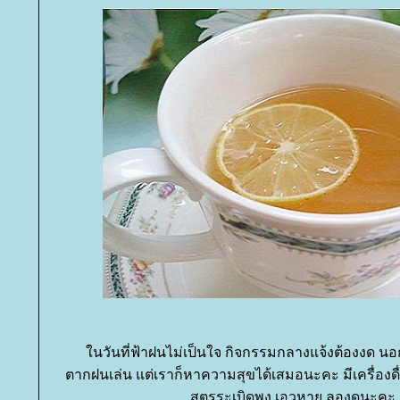
นวันที่ฟ้าฝนไม่เป็นใจ กิจกรรมกลางแจ้งต้องงด 
ตากฝนเล่น แต่เราก็หาความสุขได้เสมอนะคะ มีเครื่องด
สูตรระเบิดพุง เอวหาย ลองดูนะคะ อ