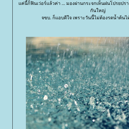
ค่นี้ก็ฟินเว่อร์แล้วค่า ... มองผ่านกระจกเห็นฝนโปรยปราย
กันใหญ่
จขบ. ก็แอบดีใจ เพราะวันนี้ไม่ต้องรดน้ำต้นไม้อ