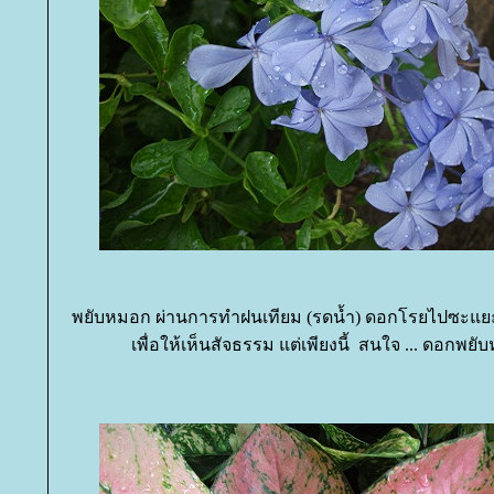
พยับหมอก ผ่านการทำฝนเทียม (รดน้ำ) ดอกโรยไปซะแย
เพื่อให้เห็นสัจธรรม แต่เพียงนี้ สนใจ ... ดอกพย