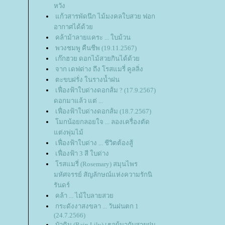
หวัง
ก้วสารพัดนึก ไม้มงคลใบสวย ฟอก
อากาศได้ด้ว
คล้าม้าลายแคระ ... ใบม้วน
พวงชมพู คืนชีพ (19.11.2567)
เก๊กฮวย ดอกไม้สวยกินได้ด้ว
จาก เดฟด่าง ถึง โรสแมรี่ คูลลิ่ง
ตะขบฝรั่ง ในรางน้ำฝน
เฟื่องฟ้าใบด่างดอกส้ม ? (17.9.2567)
ดอกมาแล้ว แต่ ...
เฟื่องฟ้าใบด่างดอกส้ม (18.7.2567)
มกน้อยกลอยใจ ... ลองเครื่องตัด
ต่งพุ่มไม้
เฟื่องฟ้าใบด่าง ... ชีวิตต้องสู้
เฟื่องฟ้า 3 สี ใบด่าง
รสแมรี่ (Rosemary) สมุนไพร
มหัศจรรย์ สัญลักษณ์แห่งความรักนิ
รันดร์
คล้า ... ไม้ใบลายสว
กระดังงาสงขลา ... วันฝนตก 1
(24.7.2566)
บัวดิน (Rain Lily) เธอผู้มากับสายฝน