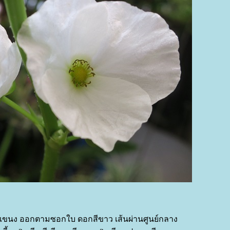
ขนง ออกตามซอกใบ ดอกสีขาว เส้นผ่านศูนย์กลาง