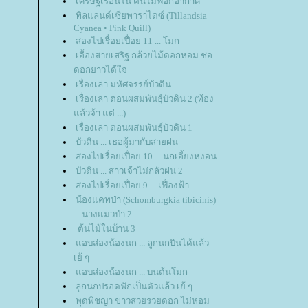
เศรษฐีเรือนใน ต้นไม้ฟอกอากาศ
ทิลแลนด์เซียพาราไดซ์ (Tillandsia
Cyanea • Pink Quill)
ส่องไปเรื่อยเปื่อย 11 ... โมก
เอื้องสายเสริฐ กล้วยไม้ดอกหอม ช่อ
ดอกยาวได้ใจ
เรื่องเล่า มหัศจรรย์บัวดิน ...
เรื่องเล่า ตอนผสมพันธุ์บัวดิน 2 (ท้อง
ล้วจ้า แต่ ...)
เรื่องเล่า ตอนผสมพันธุ์บัวดิน 1
บัวดิน ... เธอผู้มากับสายฝน
ส่องไปเรื่อยเปื่อย 10 ... นกเอี้ยงหงอน
บัวดิน ... สาวเจ้าไม่กลัวฝน 2
ส่องไปเรื่อยเปื่อย 9 ... เฟื่องฟ้า
น้องแคทป่า (Schomburgkia tibicinis)
... นางแมวป่า 2
ต้นไม้ในบ้าน 3
อบส่องน้องนก ... ลูกนกบินได้แล้ว
เย้ ๆ
อบส่องน้องนก ... บนต้นโมก
ลูกนกปรอดฟักเป็นตัวแล้ว เย้ ๆ
พุดพิชญา ขาวสวยรวยดอก ไม่หอม