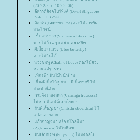
(26.7.2565 - 10.7.2566)
ลีลาวดีสิงคโปร์พิงค์ (Dwarf Singapore
Pink) 31.3.2566
อัญชัน (Butterfly Pea) ดอกไม้สารพัด
ประโยชน์
เข็มพวงขาว (Siamese white ixora )
ดอกไม้บ้าน ๆ แต่สวยคลาสสิค
ผีเสื้อแสนสวย (Blue butterfly)
ดอกไม้กินได้
พวงชมพู (Chain of Love) ดอกไม้สว
หวานแต่รุกราน
เฟื่องฟ้า ต้นไม้หน้าบ้าน
เลี้ยงผีเสื้อไว้ดูเล่น ... ผีเสื้อราตรี ไม้
ประดับสีม่วง
กระดังงาสงขลา (Cananga fruticosa)
ไม้หอมมีเสน่ห์แบบไทย ๆ
ต้นผีเสื้อภูเขา (Christia obcordata) ไม้
ปลกลายสว
ก้วกาญจนา หรือ อโกลนีมา
(Aglaonema) ไม้ใบสีสว
ต้นเล็บครุฑ (Polyscias) ไม้มงคลใบ