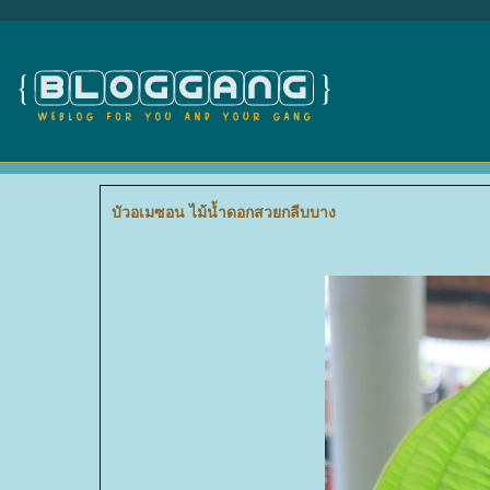
บัวอเมซอน ไม้น้ำดอกสวยกลีบบาง