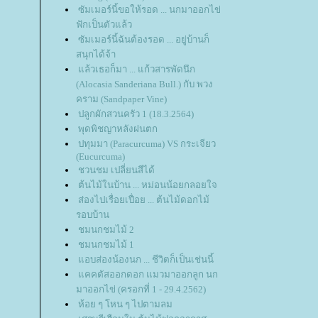
ซัมเมอร์นี้ขอให้รอด ... นกมาออกไข่
ฟักเป็นตัวแล้ว
ซัมเมอร์นี้ฉันต้องรอด ... อยู่บ้านก็
สนุกได้จ้า
ล้วเธอก็มา ... แก้วสารพัดนึก
(Alocasia Sanderiana Bull.) กับ พวง
คราม (Sandpaper Vine)
ปลูกผักสวนครัว 1 (18.3.2564)
พุดพิชญาหลังฝนตก
ปทุมมา (Paracurcuma) VS กระเจียว
(Eucurcuma)
ชวนชม เปลี่ยนสีได้
ต้นไม้ในบ้าน ... หม่อนน้อยกลอยใจ
ส่องไปเรื่อยเปื่อย ... ต้นไม้ดอกไม้
รอบบ้าน
ชมนกชมไม้ 2
ชมนกชมไม้ 1
อบส่องน้องนก ... ชีวิตก็เป็นเช่นนี้
คคตัสออกดอก แมวมาออกลูก นก
มาออกไข่ (ครอกที่ 1 - 29.4.2562)
ห้อย ๆ โหน ๆ ไปตามลม