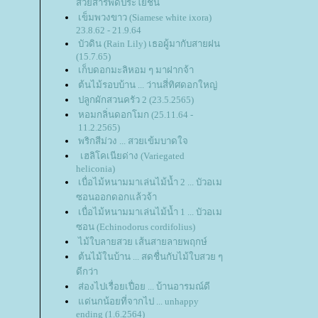
สวยสารพัดประโยชน์
เข็มพวงขาว (Siamese white ixora)
23.8.62 - 21.9.64
บัวดิน (Rain Lily) เธอผู้มากับสายฝน
(15.7.65)
เก็บดอกมะลิหอม ๆ มาฝากจ้า
ต้นไม้รอบบ้าน ... ว่านสี่ทิศดอกใหญ่
ปลูกผักสวนครัว 2 (23.5.2565)
หอมกลิ่นดอกโมก (25.11.64 -
11.2.2565)
พริกสีม่วง ... สวยเข้มบาดใจ
เฮลิโคเนียด่าง (Variegated
heliconia)
เบื่อไม้หนามมาเล่นไม้น้ำ 2 ... บัวอเม
ซอนออกดอกแล้วจ้า
เบื่อไม้หนามมาเล่นไม้น้ำ 1 ... บัวอเม
ซอน (Echinodorus cordifolius)
ไม้ใบลายสวย เส้นสายลายพฤกษ์
ต้นไม้ในบ้าน ... สดชื่นกับไม้ใบสวย ๆ
ดีกว่า
ส่องไปเรื่อยเปื่อย ... บ้านอารมณ์ดี
ด่นกน้อยที่จากไป ... unhappy
ending (1.6.2564)