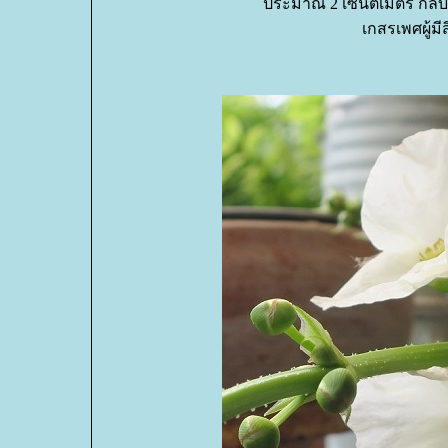
ประมาณ 2 เซนติเมตร กลีบเล
เกสรเพศผู้ม