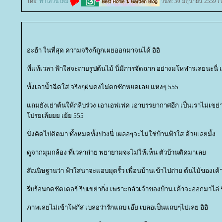
ดย:
ฟ้าใสวันใหม่
วันที่: 30 มิถุนายน 2559 เ
อะฮ้า ในที่สุด ความจริงก้ถูกเผยออกมาจนได้ อิอิ
ที่แท้เวลา ฟ้าใสจะถ่ายรูปต้นไม้ นี่มีการจัดฉาก อย่างมโหฬารเลยนะนี่ 
ทั้งเอาน้ำฉีดใส่ จริงๆฝนคงไม่ตกซักหยดเลย แหงๆ 555
ถมยังเย่าต้นให้กลีบร่วง เอาเอฟเฟค เอาบรรยากาศอีก เป็นเราไม่เขย่
ปรยเล้ยยย เย้ย 555
นั่งคิดไปคิดมา ทั้งหมดทั้งปวงนี่ เผลอๆจะไม่ใช่บ้านฟ้าใส ด้วยเลยมั้ง
ดูจากมุมกล้อง ที่เวลาถ่าย พยายามจะไม่ให้เห็น ตัวบ้านติดมาเล
สัณนิษฐานว่า ฟ้าใสน่าจะแอบมุดรั้ว เพื่อนบ้านเข้าไปถ่าย ต้นไม้ของเค้
รีบร้อนกดชัตเตอร์ รีบเขย่ากิ่ง เพราะกลัวเจ้าของบ้าน เค้าจะออกมาไล่ 
ภาพเลยไม่เข้าโฟกัส เบลอว่ารักแถบ เอ๊ย เบลอเป็นแถบๆไปเลย อิอิ