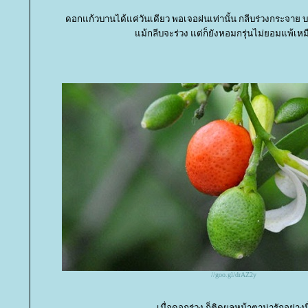
ดอกแก้วบานได้แค่วันเดียว พอเจอฝนเท่านั้น กลีบร่วงกระจาย 
ม้กลีบจะร่วง แต่ก็ยังหอมกรุ่นไม่ยอมแพ้เหม
//goo.gl/drAZ2y
เมื่อดอกร่วง ก็ติดผลหน้าตาน่ารักอย่างนี