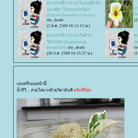
ตะแกรงฉีก XS-43 วีแอนด์พี กับ
27
นวคิด “โปร่งแต่ปกป้อง”
Bu
(Filtered Boundary Concept)
the_death
(2
(2 ส.ค. 2569 16:13:15 น.)
ตะแกรงฉีก XS-43 กับด้าน
ต
วิศวกรรม (Engineering
ล
Perspective)
the_death
th
(26 ก.ค. 2569 16:15:37 น.)
(1
เอนทรี่ก่อนหน้านี้ ...
น้ำกีวี ... สวยใสมากด้วยวิตามินซี
คลิกที่นี่ค่ะ