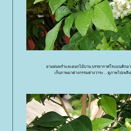
ามฝนพรำและดอกไม้บาน บรรยากาศโรแมนติกมา
เก็บภาพมาต่างกรรมต่างวาระ ... ดูภาพไปเพลิ