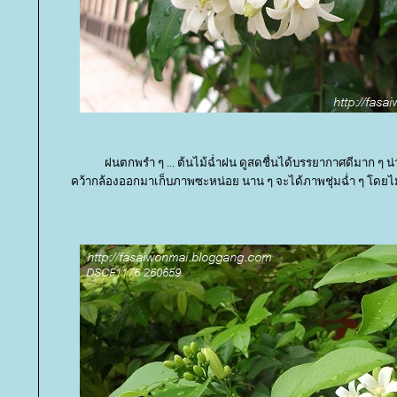
ฝนตกพรำ ๆ ... ต้นไม้ฉ่ำฝน ดูสดชื่นได้บรรยากาศดีมาก ๆ น
คว้ากล้องออกมาเก็บภาพซะหน่อย นาน ๆ จะได้ภาพชุ่มฉ่ำ ๆ โดย