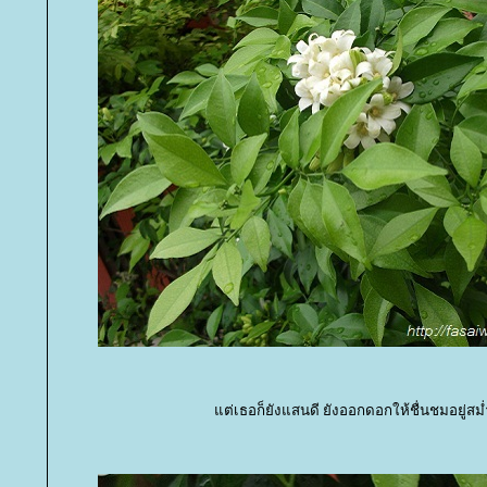
ต่เธอก็ยังแสนดี ยังออกดอกให้ชื่นชมอยู่สม