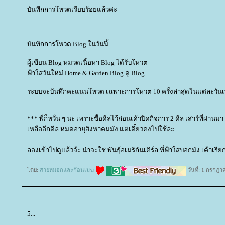
บันทึกการโหวตเรียบร้อยแล้วค่ะ
บันทึกการโหวต Blog ในวันนี้
ผู้เขียน Blog หมวดเนื้อหา Blog ได้รับโหวต
ฟ้าใสวันใหม่ Home & Garden Blog ดู Blog
ระบบจะบันทึกคะแนนโหวต เฉพาะการโหวต 10 ครั้งล่าสุดในแต่ละวันเท
*** พี่ก็หวั่น ๆ นะ เพราะซื้อดีลไว้ก่อนเค้าปิดกิจการ 2 ดีล เสาร์ที่ผ่านม
เหลืออีกดีล หมดอายุสิงหาคมมัง แต่เดี๋ยวคงไปใช้ล่ะ
ลองเข้าไปดูแล้วจ้ะ น่าจะใช่ พันธุ์อเมริกันเคิร์ล ที่ฟ้าใสบอกมัง เค้าเรีย
ดย:
สายหมอกและก้อนเมฆ
วันที่: 1 กรกฎา
5...