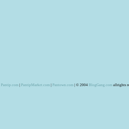
Pantip.com
|
PantipMarket.com
|
Pantown.com
| © 2004
BlogGang.com
allrights 