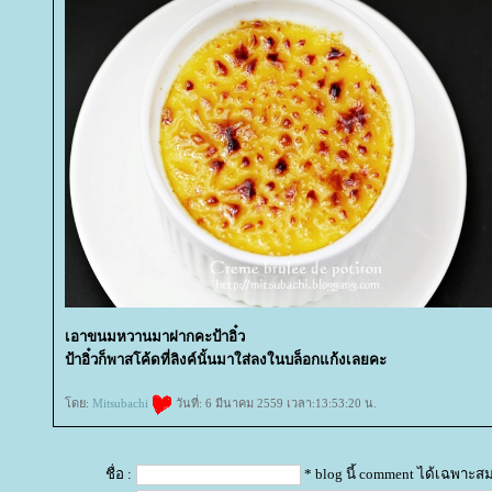
เอาขนมหวานมาฝากคะป้าอิ๋ว
ป้าอิ๋วก็พาสโค้ดที่ลิงค์นั้นมาใส่ลงในบล็อกแก้งเลยคะ
ดย:
Mitsubachi
วันที่: 6 มีนาคม 2559 เวลา:13:53:20 น.
ชื่อ :
* blog นี้ comment ได้เฉพาะส