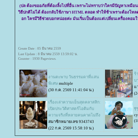
(ปล ต้องขออภัยที่ต้องลิ้งไปที่อื่น เพราะไม่ทราบว่าใครมีปัญหาเหมือนป
วิธีปกติไม่ได้ ต้องกลับใช้ภาษา HTML ตลอด ทำให้ช้าเพราะต้องโหลดท
อก ใครมีวิธีช่วยบอกหน่อยค่ะ มันเริ่มเป็นต้องแต่เปลี่ยนเครื่องคอมให
Create Date : 05 มีนาคม 2559
Last Update : 8 มีนาคม 2559 13:59:02 น.
Counter : 1930 Pageviews.
ร้
งานตะพาบ วันธรรมดาที่แสน
บ
พิเศษ
multiple
ว่
(30 ก.ค. 2569 11:41:04 น.)
(2
เรื่องเล่าความเย็นสุดคลาสสิก:
เปิดประวัติศาสตร์ไอติมกับ
ร
cy
ความจริงที่หลายคนคาดไม่ถึง
(1
สมาชิกหมายเลข 9343743
(22 ก.ค. 2569 15:58:10 น.)