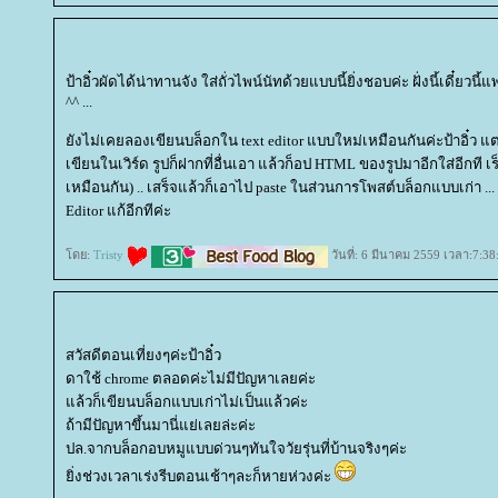
ป้าอิ๋วผัดได้น่าทานจัง ใส่ถั่วไพน์นัทด้วยแบบนี้ยิ่งชอบค่ะ ฝั่งนี้เดี๋ยวน
^^ ...
ังไม่เคยลองเขียนบล็อกใน text editor แบบใหม่เหมือนกันค่ะป้าอิ๋ว แต่ค
เขียนในเวิร์ด รูปก็ฝากที่อื่นเอา แล้วก็อป HTML ของรูปมาอีกใส่อีกที เร็
เหมือนกัน) .. เสร็จแล้วก็เอาไป paste ในส่วนการโพสต์บล็อกแบบเก่า ... 
Editor แก้อีกทีค่ะ
ดย:
Tristy
วันที่: 6 มีนาคม 2559 เวลา:7:38
สวัสดีตอนเที่ยงๆค่ะป้าอิ๋ว
ดาใช้ chrome ตลอดค่ะไม่มีปัญหาเลยค่ะ
ล้วก็เขียนบล็อกแบบเก่าไม่เป็นแล้วค่ะ
ถ้ามีปัญหาขึ้นมานี่แย่เลยล่ะค่ะ
ปล.จากบล็อกอบหมูแบบด่วนๆทันใจวัยรุ่นที่บ้านจริงๆค่ะ
ิ่งช่วงเวลาเร่งรีบตอนเช้าๆละก็หายห่วงค่ะ