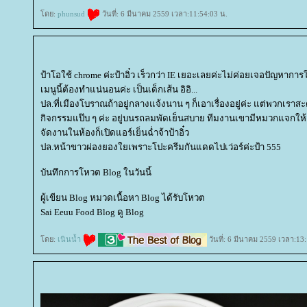
ดย:
phunsud
วันที่: 6 มีนาคม 2559 เวลา:11:54:03 น.
ป้าโอใช้ chrome ค่ะป้าอิ๋ว เร็วกว่า IE เยอะเลยค่ะไม่ค่อยเจอปัญหากา
เมนูนี้ต้องทำแน่นอนค่ะ เป็นเด็กเส้น อิอิ...
ปล.ที่เมืองโบราณถ้าอยู่กลางแจ้งนาน ๆ ก็เอาเรื่องอยู่ค่ะ แต่พวกเรา
กิจกรรมแป๊บ ๆ ค่ะ อยู่บนรถลมพัดเย็นสบาย ทีมงานเขามีหมวกแจกให้
จัดงานในห้องก็เปิดแอร์เย็นฉ่ำจ้าป้าอิ๋ว
ปล.หน้าขาวผ่องยองใยเพราะโปะครีมกันแดดไปเว่อร์ค่ะป้า 555
บันทึกการโหวต Blog ในวันนี้
ผู้เขียน Blog หมวดเนื้อหา Blog ได้รับโหวต
Sai Eeuu Food Blog ดู Blog
ดย:
เนินน้ำ
วันที่: 6 มีนาคม 2559 เวลา:13