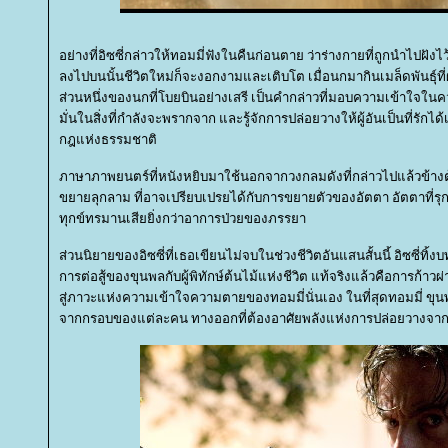
อย่างที่อิซซี่กล่าวให้ทอมมี่ฟังในคืนก่อนตาย ว่าร่างกายที่ถูกนำไปฝังไ
ลงไปบนนั้นชีวิตใหม่ก็จะงอกงามและเติบโต เมื่อนกมากินเมล็ดพันธุ์ที่
ส่วนหนึ่งของนกที่โบยบินอย่างเสรี เป็นคำกล่าวที่มอบความเข้าใจในค
มั่นในสิ่งที่กำลังจะพรากจาก และรู้จักการปล่อยวางให้ผู้อันเป็นที่รักไ
กฎแห่งธรรมชาติ
ภาษาภาพยนตร์ที่หนังหยิบมาใช้นอกจากวงกลมดังที่กล่าวไปแล้วข้างต้น
ขยายลุกลาม ที่อาจเปรียบเปรยได้กับการขยายตัวของอัตตา อัตตาที่ร
ทุกข์ทรมานเสียยิ่งกว่าอาการป่วยของภรรยา
ส่วนนิยายของอิซซี่ที่เธอเขียนไม่จบในช่วงชีวิตอันแสนสั้นนี้ อิซซี่ทิ้ง
การต่อสู้ของขุนพลกับผู้พิทักษ์ต้นไม้แห่งชีวิต แท้จริงแล้วคือการก้าว
สู่ภาวะแห่งความเข้าใจความตายของทอมมี่นั่นเอง ในที่สุดทอมมี่ ข
จากกรอบของแต่ละคน ทางออกที่ต้องอาศัยพลังแห่งการปล่อยวางจากสิ่งท