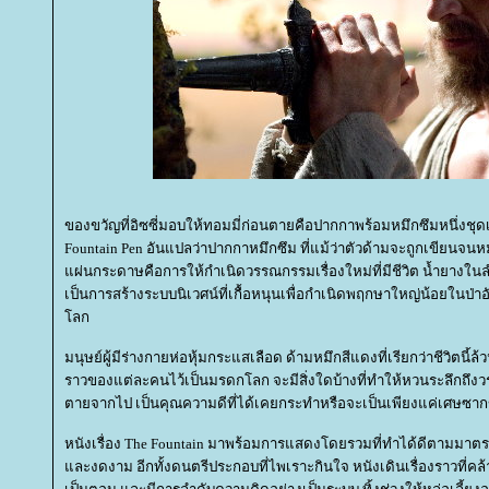
ของขวัญที่อิซซี่มอบให้ทอมมี่ก่อนตายคือปากกาพร้อมหมึกซึมหนึ่งชุ
Fountain Pen อันแปลว่าปากกาหมึกซึม ที่แม้ว่าตัวด้ามจะถูกเขียนจน
ผ่นกระดาษคือการให้กำเนิดวรรณกรรมเรื่องใหม่ที่มีชีวิต น้ำยางในล
เป็นการสร้างระบบนิเวศน์ที่เกื้อหนุนเพื่อกำเนิดพฤกษาใหญ่น้อยในป่า
ลก
มนุษย์ผู้มีร่างกายห่อหุ้มกระแสเลือด ด้ามหมึกสีแดงที่เรียกว่าชีวิตนี้ล
ราวของแต่ละคนไว้เป็นมรดกโลก จะมีสิ่งใดบ้างที่ทำให้หวนระลึกถึงว
ตายจากไป เป็นคุณความดีที่ได้เคยกระทำหรือจะเป็นเพียงแค่เศษซากข
หนังเรื่อง The Fountain มาพร้อมการแสดงโดยรวมที่ทำได้ดีตามมา
ละงดงาม อีกทั้งดนตรีประกอบที่ไพเราะกินใจ หนังเดินเรื่องราวที่คล้าย