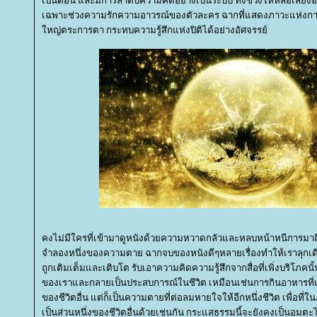
เป็นตอน และมีการลำดับความคิดอย่างเป็นระบบ ทิ้งช่วงให้หล่อเลี้ยง
เฉพาะช่วงความรักความอาวรณ์ของตัวละคร ฉากที่แสดงภาวะแห่งการบร
หญ่ตระการตา กระทบความรู้สึกแห่งปิติได้อย่างอัศจรรย์
คงไม่มีใครที่เข้ามาดูหนังด้วยความหวาดกลัวและหลบหน้าหนีการมา
จำลองหนึ่งของความตาย ฉากจบของหนังดีๆหลายเรื่องทำให้เราลุกเดินอ
ถูกเติมเต็มและเติบโต รับเอาความคิดความรู้สึกจากสื่อที่เพิ่งบริโภคน
ของเราและกลายเป็นประสบการณ์ในชีวิต เหมือนเช่นการกินอาหารท
ของชีวิตอื่น แต่ก็เป็นความตายที่ต่อลมหายใจให้อีกหนึ่งชีวิต เพื่อท
เป็นส่วนหนึ่งของชีวิตอื่นด้วยเช่นกัน กระแสธรรมนี้จะยังคงเป็นอมตะ