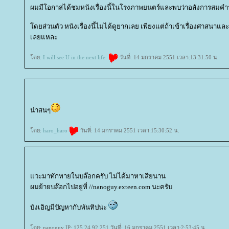
ผมมีโอกาสได้ชมหนังเรื่องนี้ในโรงภาพยนตร์และพบว่าอลังการสมคำร่ำ
ดยส่วนตัว หนังเรื่องนี้ไม่ได้ดูยากเลย เพียงแต่ถ้าเข้าเรื่องศาสนาแ
เลยแหละ
ดย:
I will see U in the next life.
วันที่: 14 มกราคม 2551 เวลา:13:31:50 น.
น่าสนๆ
ดย:
haro_haro
วันที่: 14 มกราคม 2551 เวลา:15:30:52 น.
วะมาทักทายในบล๊อกครับ ไม่ได้มาหาเสียนาน
ผมย้ายบล๊อกไปอยู่ที่ //nanoguy.exteen.com นะครับ
บังเอิญมีปัญหากับพันทิปน่ะ
ดย: nanoguy IP: 125.24.92.251 วันที่: 16 มกราคม 2551 เวลา:2:53:45 น.