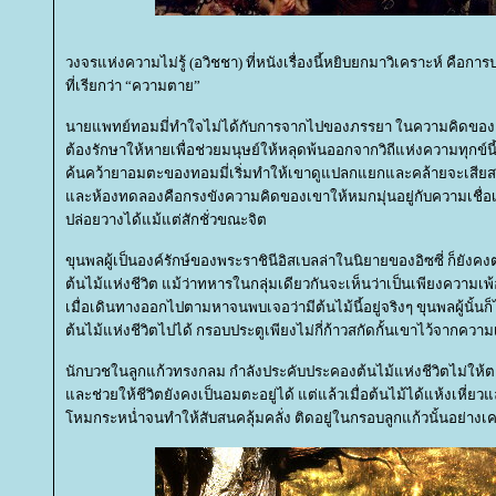
วงจรแห่งความไม่รู้ (อวิชชา) ที่หนังเรื่องนี้หยิบยกมาวิเคราะห์ คือก
ที่เรียกว่า “ความตาย”
นายแพทย์ทอมมี่ทำใจไม่ได้กับการจากไปของภรรยา ในความคิดของเ
ต้องรักษาให้หายเพื่อช่วยมนุษย์ให้หลุดพ้นออกจากวิถีแห่งความทุกข์นี
ค้นคว้ายาอมตะของทอมมี่เริ่มทำให้เขาดูแปลกแยกและคล้ายจะเสีย
ละห้องทดลองคือกรงขังความคิดของเขาให้หมกมุ่นอยู่กับความเชื่อเดิ
ปล่อยวางได้แม้แต่สักชั่วขณะจิต
ขุนพลผู้เป็นองค์รักษ์ของพระราชินีอิสเบลล่าในนิยายของอิซซี่ ก็ยังคงต่
ต้นไม้แห่งชีวิต แม้ว่าทหารในกลุ่มเดียวกันจะเห็นว่าเป็นเพียงความเพ้
เมื่อเดินทางออกไปตามหาจนพบเจอว่ามีต้นไม้นี้อยู่จริงๆ ขุนพลผู้นั้นก็
ต้นไม้แห่งชีวิตไปได้ กรอบประตูเพียงไม่กี่ก้าวสกัดกั้นเขาไว้จากควา
นักบวชในลูกแก้วทรงกลม กำลังประคับประคองต้นไม้แห่งชีวิตไม่ให้ตาย
ละช่วยให้ชีวิตยังคงเป็นอมตะอยู่ได้ แต่แล้วเมื่อต้นไม้ได้แห้งเหี่
หมกระหน่ำจนทำให้สับสนคลุ้มคลั่ง ติดอยู่ในกรอบลูกแก้วนั้นอย่าง