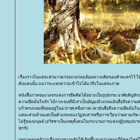
เรื่องราวในแต่ละส่วนวาดกรอบวงกลมล้อมความคิดของตัวละครไว้ ให
คับแคบนั้น จนวาระแห่งความเข้าใจได้มาถึงในแต่ละภาค
หนังสื่อภาพของวงจรแห่งการยึดติดได้อย่างเป็นรูปธรรม อาศัยสัญลัก
ความยึดมั่นในรัก ไม้กางเขนที่มีเสาเป็นอัญมณีวงกลมอันสื่อถึงควา
ก้วทรงกลมที่ลอยอยู่ในอวกาศเหนือกาลเวลาอันสื่อถึงความยึดมั่นใน
ต่ละส่วนล้วนแต่เป็นตัวแทนของวัฏสงสารหรือการเวียนว่ายตายเกิด
ไม่รู้ของมนุษย์ (อวิชชาเป็นเหตุตั้งตนในกระบวนการแห่งปฏิจสมุปบาท
ทุกข์)
บทภาพยนตร์วางเรื่องราวความรักให้เกิดขึ้นระหว่างทอมมี่ผู้หลงไหลใน