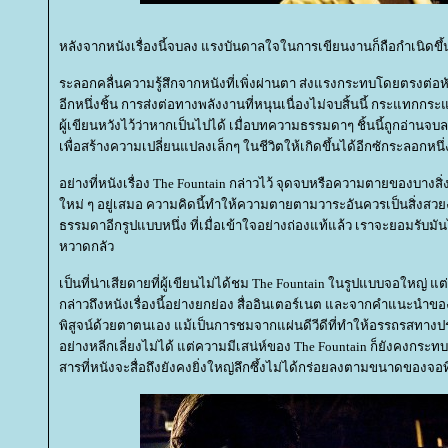
หลังจากหนังเรื่องนี้จบลง แรงบันดาลใจในการเขียนงานก็ถือกำเนิดขึ้น
ระลอกคลื่นความรู้สึกจากหนังที่เพิ่งผ่านตา ส่งแรงกระทบโดยตรงต่อห
อีกหนึ่งชิ้น การส่งต่อทางพลังงานที่หนุนเนื่องไม่จบสิ้นนี้ กระแทกกระ
ผู้เขียนหวังไว้ว่าหากเป็นไปได้ เมื่อบทความธรรมดาๆ ชิ้นนี้ถูกอ่าน
เพื่อสร้างความเปลี่ยนแปลงเล็กๆ ในชีวิตให้เกิดขึ้นได้อีกซักระลอกหนึ่
อย่างที่หนังเรื่อง The Fountain กล่าวไว้ จุดจบหรือความตายของบางสิ่
หม่ ๆ อยู่เสมอ ความคิดนี้ทำให้ความตายตามวาระอันควรเป็นสิ่งสวย
ธรรมดาอีกรูปแบบหนึ่ง ที่เมื่อเข้าใจอย่างถ่องแท้แล้ว เราจะยอมรับมั
หวาดกลัว
เป็นที่น่าเสียดายที่ผู้เขียนไม่ได้ชม The Fountain ในรูปแบบจอใหญ่ แ
กล่าวถึงหนังเรื่องนี้อย่างยกย่อง สื่ออินเตอร์เนต และจากคำแนะนำของ
พิสูจน์ด้วยตาตนเอง แม้เป็นการชมจากแผ่นดีวีดีที่ทำให้อรรถรสทาง
อย่างหลีกเลี่ยงไม่ได้ แต่ความมีเสน่ห์ของ The Fountain ก็ยังคงกระทบใ
สารที่หนังจะสื่อถึงยังคงยิ่งใหญ่ลึกซึ้งไม่ได้กร่อยลงตามขนาดของจอท