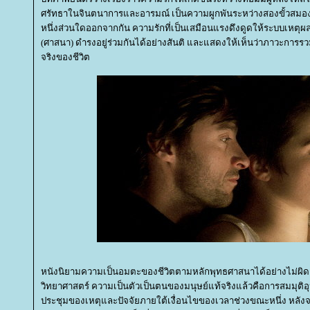
ศรัทธาในจินตนาการและอารมณ์ เป็นความผูกพันระหว่างสองขั้วสมอง
หนึ่งส่วนใดออกจากกัน ความรักที่เป็นเสมือนแรงดึงดูดให้ระบบเหตุผ
(ศาสนา) ดำรงอยู่ร่วมกันได้อย่างสันติ และแสดงให้เห็นว่าภาวะการรวม
จริงของชีวิต
หนังนิยามความเป็นอมตะของชีวิตตามหลักพุทธศาสนาได้อย่างไม่ผิดเ
วิทยาศาสตร์ ความเป็นตัวเป็นตนของมนุษย์แท้จริงแล้วคือการสมมุติอุป
ประชุมของเหตุและปัจจัยภายใต้เงื่อนไขของเวลาช่วงขณะหนึ่ง หลังจา