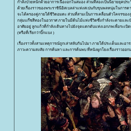
กำลังป่วยหนักด้วยอาการเนื้องอกในสมอง ส่วนที่สองเป็นนิยายยุคประวัติศ
ด้วยเรื่องราวของพระราชินีอิสเบลล่าแห่งสเปนกับขุนพลหนุ่มในการตาม
จะได้ครองคู่ภายใต้ชีวิตอมตะ ส่วนที่สามเป็นการเคลื่อนตัวโคจรของ
กลุ่มแก๊ชสีทองในอวกาศ ภายในมีต้นไม้แห่งชีวิตซึ่งกำลังจะตายและนักบ
อาศัยอยู่ ลูกแก้วที่กำลังเดินทางไปยังจุดแตกดับแห่งเอกภพเพื่อระเบิ
(หรือที่เรียกว่าบิ๊กแบง )
เรื่องราวทั้งสามเหตุการณ์ถูกเล่าสลับกันไปมา ภายใต้ประเด็นและอาร
ภาวะความสงสัย การค้นหา และการค้นพบ ที่หนังผูกโยงเรื่องราวออกม