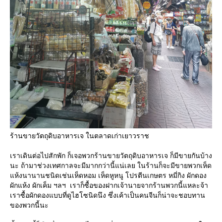
ร้านขายวัตถุดิบอาหารเจ ในตลาดเก่าเยาวราช
เราเดินต่อไปสักพัก ก็เจอพวกร้านขายวัตถุดิบอาหารเจ ก็มีขายกันบ้าง
นะ ถ้ามาช่วงเทศกาลจะมีมากกว่านี้แน่เลย ในร้านก็จะมีขายพวกเห็ด
ห้งนานานชนิดเช่นเห็ดหอม เห็ดหูหนู โปรตีนเกษตร หมี่กิง ผักดอง
ผักแห้ง ผักเค็ม ฯลฯ เราก็ซื้อของฝากเจ้านายจากร้านพวกนี้แหละจ้า
เราซื้อผักดองแบบที่ดูไฮโซนิดนึง ซึ่งเค้าเป็นคนจีนก็น่าจะชอบทาน
ของพวกนี้นะ