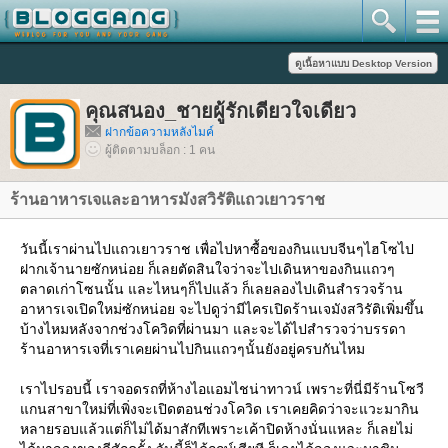
คุณสนอง_ชายผู้รักเดียวใจเดียว
ฝากข้อความหลังไมค์
ผู้ติดตามบล็อก : 1 คน
ร้านอาหารเจและอาหารมังสวิรัติแถวเยาวราช
วันนี้เราผ่านไปแถวเยาวราช เพื่อไปหาซื้อของกินแบบจีนๆไฮโซไป
ฝากเจ้านายซักหน่อย ก็เลยตัดสินใจว่าจะไปเดินหาของกินแถวๆ
ตลาดเก่าโซนนั้น และไหนๆก็ไปแล้ว ก็เลยลองไปเดินสำรวจร้าน
อาหารเจเปิดใหม่ซักหน่อย จะไปดูว่ามีไครเปิดร้านเจมังสวิรัติเพิ่มขึ้น
บ้างไหมหลังจากช่วงโควิดที่ผ่านมา และจะได้ไปสำรวจว่าบรรดา
ร้านอาหารเจที่เราเคยผ่านไปกินแถวๆนั้นยังอยู่ครบกันไหม
เราไปรอบนี้ เราจอดรถที่ห้างไอแอมไชน่าทาวน์ เพราะที่นี่มีร้านโซวี
กนสาขาใหม่ที่เพิ่งจะเปิดตอนช่วงโควิด เราเคยคิดว่าจะแวะมากิน
หลายรอบแล้วแต่ก็ไม่ได้มาสักทีเพราะเค้าปิดห้างนั่นแหละ ก็เลยไม่