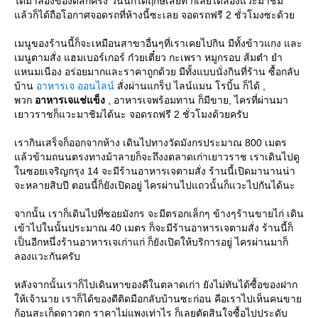
ได้มาลองของดีสักครั้ง วันนี้ก็ได้ฤกษ์เสียที ก็เลยได้ลองแวะมาชิม
ล้วก็ได้ถือโอกาศจอดรถที่ห้างนี้ซะเลย จอดรถฟรี 2 ชั่วโมงซะด้ว
เมนูของร้านนี้ก็จะเหมือนสาขาอื่นๆที่เราเคยไปกิน มีทั้งข้าวแกง และ
เมนูตามสั่ง แฮมเบอร์เกอร์ ก๋วยเตี๋ยว กะเพรา หมูกรอบ ส้มตำ ยำ
หนมเนือง อร่อยมากและราคาถูกด้วย มีทั้งแบบนั่งกินที่ร้าน ซื้อกลับ
บ้าน
อาหารเจ ออนไลน์
สั่งผ่านแกร็ป ไลน์แมน โรบิ้น ก็ได้ ,
พวก
อาหารเจแช่แข็ง
, อาหารเจพร้อมทาน ก็มีขาย, ไครที่ผ่านมา
เยาวราชก็แวะมาชิมได้นะ จอดรถฟรี 2 ชั่วโมงด้วยครับ
เรากินเสร็จก็ออกจากห้าง เดินไปทางวัดมังกรประมาณ 800 เมตร
ล้วข้ามถนนตรงทางม้าลายก็จะถึงงตลาดเก่าเยาวราช เราเดินไปดู
นซอยเจริญกรุง 14 จะมีร้านอาหารเจตามสั่ง ร้านนี้เปิดมานานน่า
จะหลายสิบปี ตอนนี้ก็ยังเปิดอยู่ ไครผ่านไปแถวนั้นก็แวะไปกันได้นะ
จากนั้น เราก็เดินไปที่ซอยมังกร จะมีตรอกเล็กๆ ข้างๆร้านขายไก่ เดิน
เข้าไปในนั้นประมาณ 40 เมตร ก็จะมีร้านอาหารเจตามสั่ง ร้านนี้ก็
เป็นอีกหนึ่งร้านอาหารเจเก่าแก่ ก็ยังเปิดให้บริการอยู่ ไครผ่านมาก็
ลองแวะกันครับ
หลังจากนั้นเราก็ไปเดินหาของดีในตลาดเก่า ยังไม่ทันได้ซื้อของฝาก
ห้เจ้านาย เราก็ได้ของดีติดมือกลับบ้านซะก่อน คือเราไปเห็นคนขา
ก้อนสะเก็ดดาวตก ราคาไม่แพงเท่าไร ก็เลยตัดสินใจซื้อไปประดับ