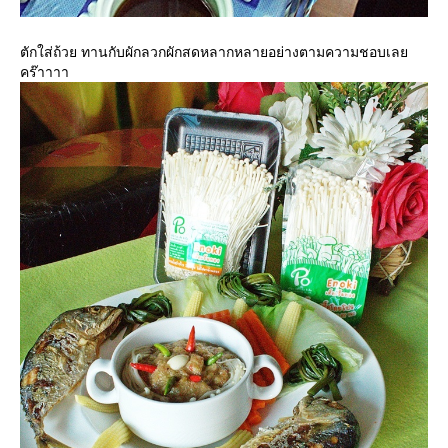
ตักใส่ถ้วย ทานกับผักลวกผักสดหลากหลายอย่างตามความชอบเล
คร๊าาาา