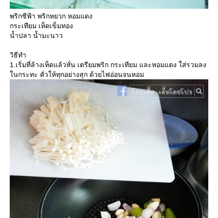
พริกชีฟ้า พริกหยวก หอมแดง
กระเทียม เห็ดเข็มทอง
น้ำปลา น้ำมะนาว
วิธีทำ
1.เริ่มที่ล้างเห็ดแล้วหั่น เตรียมพริก กระเทียม และหอมแดง ใส่รวมลง
นกระทะ คั่วให้ทุกอย่างสุก ด้วยไฟอ่อนจนหอม