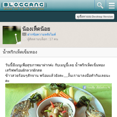
น้องเห็ดน้อ
ฝากข้อความหลังไมค์
ผู้ติดตามบล็อก : 17 คน
น้ำพริกเห็ดเข็มทอง
วันนี้มีเมนูเพื่อสุขภาพมาฝากค่ะ กับเมนูนี้เลย น้ำพริกเห็ดเข็มทอง
เสริฟพร้อมผักลวกผักสด
ข้าวสวยร้อนๆสักจาน พร้อมแล้วยังคะ,,,,งั้นเรามาลงมือทำกันเลยนะ
คะ