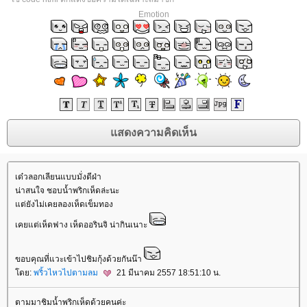
Emotion
เด๋วลอกเลียนแบบมั่งดีฝ่า
น่าสนใจ ชอบน้ำพริกเห็ดล่ะนะ
ต่ยังไม่เคยลองเห็ดเข็มทอง
เคยแต่เห็ดฟาง เห็ดออรินจิ น่ากินเนาะ
ขอบคุณที่แวะเข้าไปชิมกุ้งด้วยกันน๊า
ดย:
พริ้วไหวไปตามลม
21 มีนาคม 2557 18:51:10 น.
ตามมาชิมน้ำพริกเห็ดด้วยคนค่ะ