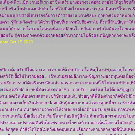
ินเติม-หนี้ระเบิด งานอดิเรก,อาชีพเสริมบางอย่างจะต่อลมหายใจให้ธุรกิจหล
จ้าหนี้ หรือ ในทำนองกลับกัน โลกนี้ไม่มีอะไรแน่นอน นร,นศ.มีสมาธิในการ
ผ่านฉลุย ปราณีตบรรจงกับการทำรายงาน งานศิลปะ ถูกทวงเงินค่าหน่วยก
ัว รู้สึกเคว้งคว้าง ได้ข่าวผู้ใหญ่ที่เคารพนับถือจากไป ทิ้งหนี้สิน,ปัญหาให
ชิดแฟนก็กังวล ว่าใครคนใดคนหนึ่งจะเปลี่ยนใจ หวั่นความรักไม่มั่นคงโดยเฉพา
ไม่ยอมรับ คู่ครองดวงตกตัวเองก็พลอยลำบากตามไปด้วย แต่ปัญหาต่างๆจะคลี่
date Oct 15,2020
ีเก่าต้อนรับปีใหม่ สะเดาะเคราะห์ด้วยบริจาคโลหิต,โลงศพ,ต่ออายุโคกระบือ
ังสวิรัติ ยื้อไม่ไหวก็ปล่อย .. เถ้าแก่เอสเอ็มอี.หากเผชิญภาวะขาดทุนต่อเนื่องท
ิจ หรือ หารายได้เสริมทางอื่นแล้ว ควรเจรจาประนอมหนี้ รีไฟแนนซ์บ้าน,ที
เงินสดสักพัก จ่ายหนี้บัตรเครดิตล่าช้า - ถูกปรับ - แชร์ล้ม ไม่ได้ต่อสัญญาว่า
าน,ลดเงินเดือนตามสถานะบริษัทง่อนแง่น ช่วยญาติพี่น้องทำธุรกิจซึ่งไม่มี
ค้างจ่ายตามเก็บเงินลำบาก ปล่อยเงินกู้นอกระบบแล้วทวงลูกหนี้ยาก สร้างศัตรู
ป็นนายประกัน,ทนายความว่าต่างให้จำเลยกรณีต่อต้านพรบ.ฉุกเฉิน ถูกจนท.ค
วลาแลกกับเบี้ยเลี้ยง,เงินเพิ่มขึ้นมาน้อยนิดรู้สึกไม่คุ้มเหนื่อย พาคนป่วยไ
ปทำงานต่างประเทศดีหรือไม่เพราะห่วงใยทางบ้าน มองเห็นโอกาสในวิกฤติ
ะ จิตกุศล ทำสิ่งใดโดยไม่หวังผลตอบแทน เลือกทางสายกลาง พอดีนั่นแหล