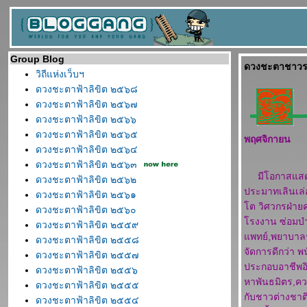
Group Blog
ดวงชะตาชาวรา
วิถีแห่งเว็บฯ
ดวงชะตาฟ้าลิขิต ๒๕๖๘
ดวงชะตาฟ้าลิขิต ๒๕๖๗
ดวงชะตาฟ้าลิขิต ๒๕๖๖
ดวงชะตาฟ้าลิขิต ๒๕๖๕
พฤศจิกายน
ดวงชะตาฟ้าลิขิต ๒๕๖๔
ดวงชะตาฟ้าลิขิต ๒๕๖๓
มีโอกาสแสดงฝี
ดวงชะตาฟ้าลิขิต ๒๕๖๒
ประมาทเลินเล่
ดวงชะตาฟ้าลิขิต ๒๕๖๑
ต วิศวกรฝ่าย
ดวงชะตาฟ้าลิขิต ๒๕๖๐
รงงาน ซ่อมบำร
ดวงชะตาฟ้าลิขิต ๒๕๕๙
พทย์,พยาบาลระว
ดวงชะตาฟ้าลิขิต ๒๕๕๘
จัดการดีกว่า พ
ดวงชะตาฟ้าลิขิต ๒๕๕๗
ประกอบอาชีพอิส
ดวงชะตาฟ้าลิขิต ๒๕๕๖
หาพันธมิตร,ควา
ดวงชะตาฟ้าลิขิต ๒๕๕๕
กับชาวต่างชาติ
ดวงชะตาฟ้าลิขิต ๒๕๕๔