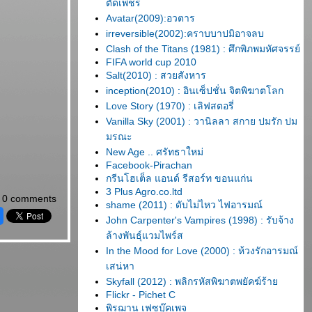
ตัดเพชร
Avatar(2009):อวตาร
irreversible(2002):คราบบาปมิอาจลบ
Clash of the Titans (1981) : ศึกพิภพมหัศจรรย์
FIFA world cup 2010
Salt(2010) : สวยสังหาร
inception(2010) : อินเซ็ปชั่น จิตพิฆาตโลก
Love Story (1970) : เลิฟสตอรี่
Vanilla Sky (2001) : วานิลลา สกาย ปมรัก ปม
มรณะ
New Age .. ศรัทธาใหม่
Facebook-Pirachan
กรีนโฮเต็ล แอนด์ รีสอร์ท ขอนแก่น
3 Plus Agro.co.ltd
0 comments
shame (2011) : ดับไม่ไหว ไฟอารมณ์
John Carpenter's Vampires (1998) : รับจ้าง
ล้างพันธุ์แวมไพร์ส
In the Mood for Love (2000) : ห้วงรักอารมณ์
เสน่หา
Skyfall (2012) : พลิกรหัสพิฆาตพยัคฆ์ร้า
Flickr - Pichet C
พิรฌาน เฟซบุ๊คเพจ