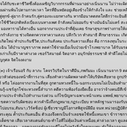
ได้กับชะตาชีวิตซึ่งต้องเผชิญวิบากกรรมที่ผ่านมาอย่างเนิ่นนาน ไม่ว่าจะผิด
ย่อมผ่านพ้นไปตามกาลเวลา ใครที่ยืนหยัดอยู่เคียงข้างให้กำลังใจ และ ช่วย
 คู่ทุกข์-คู่ยาก ถ้าคนรัก,คู่ครองจะแยกทางกัน หากมีอนาคตสดใสดีกว่าจะยินด
มาใช้ชีวิตปกติหลังเบี่ยงเบนทางเพศ ถ้าสังคมไม่ยอมรับ ช่างมันฉันไม่แคร์ สะ
่ มองหารายได้ทางอื่น นอกจากงานประจำที่คุ้นเคย รักษาสุขภาพร่างกายให้แ
อกกำลังกาย ช่วงจิตตกควรหาความสงบ ปลีกวิเวก ทำสมาธิ ศึกษาธรรมะ เกิด
เกิดใหม่ ทำประกันชีวิต,ประกันสังคม ประกันความเสี่ยง คือ การลงทุนในร
กเฉิน ได้บำนาญชราภาพ ลดค่าใช้จ่ายเมื่อเจ็บป่วยเข้าโรงพยาบาล ได้รับ
ก่าเก็บมีราคาค่างวด เซอร์วิสมายด์ จิตอาสา อนุรักษ์ธรรมชาติ ทำดีโดยไม
ุญกุศล จิตใจงดงาม
๓) เจ้าเรือนอริ กับ ลาภะ โคจรวิปริตในราศีมีน,ภพกัมมะ เนิ่นนานจาก 9 ตค
ลี้ยวหัวต่อของหน้าที่การงาน เสี่ยงทำความผิดพลาดทำให้บริษัทเสียหาย ถูกปร
์ หรือ ไล่ออกจากงานในที่สุด ถูกตามทวงหนี้ใน-นอกระบบจนไม่เป็นอันทำม
นกู้-แชร์ลูกโซ่จะทวงหนี้ลำบาก คดีความฟ้องร้องยืดเยื้อ อาจว่าจ้างคนมีสีเข
กงานประจำหันไปทำงานเร่งด่วน แก้ไขปัญหาเฉพาะหน้าแทน แพทย์,พยาบา
อบเขตความรับผิดชอบ ควรคำนึงถึงกฎหมาย,กฏระเบียบ หาหลักฐานมารองรับ
ัย ไปอบรม,สัมนา,เวิร์คช็อป ผู้เชี่ยวชาญมีโอกาสพิสูจน์ฝีมือ จนท.หน่วยปฏิบั
มีพระคุณ ค้ำประกันคนอื่น ตัวเองจึงตกเป็นจำเลยชดใช้หนี้แทนเขา ข้าราชกา
่นเด็ดขาด เสียเวลาสแตนด์บาย-ทำโอทีไม่คุ้มเงินค่าเหนื่อย,ค่าล่วงเวลา ดูแ
่ได้ จิตอาสา .. ผลของการทำความดีโดยไม่หวังสิ่งใดตอบแทน ทำให้ลาภลอยเ