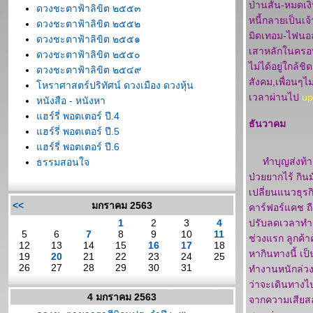
ป่านสั้น-หมดเง
ดวงชะตาฟ้าลิขิต ๒๕๕๓
หนี้กลายเป็นเ
ดวงชะตาฟ้าลิขิต ๒๕๕๒
มิดเทอม-ไฟนอล
ดวงชะตาฟ้าลิขิต ๒๕๕๑
เสาหลักในครอบคร
ดวงชะตาฟ้าลิขิต ๒๕๕๐
ไม่ได้อยู่ใกล้
ดวงชะตาฟ้าลิขิต ๒๕๔๙
สังคม,เพื่อนๆ
หราศาสตร์ปริทัศน์ ดวงเมือง ดวงหุ้น
เวลาผ่านไป
up
หนังสือ - หนังหา
ฮร์รี่ พอตเตอร์ ปี.4
ธันวาคม
ฮร์รี่ พอตเตอร์ ปี.5
ฮร์รี่ พอตเตอร์ ปี.6
ทำบุญส่งท้ายป
ธรรมสอนใจ
ป่วยยากไร้ กินม
เปลี่ยนแนวธุรก
<<
มกราคม 2563
คาร์ฟอร์แคช ถือ
1
2
3
4
ปรับลดเวลาทำง
5
6
7
8
9
10
11
ช่วงแรก ลูกค้า
12
13
14
15
16
17
18
หากินทางนี้ เ
19
20
21
22
23
24
25
26
27
28
29
30
31
ทำงานหนักล่วงเ
ว่าจะเดินทางไ
4 มกราคม 2563
จากความเสียสล