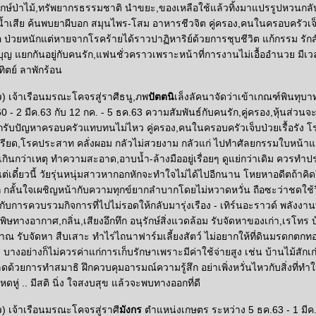
ักษ์ป่าไม้,ทรัพยากรธรรมชาติ นำขยะ,ของเหลือใช้แล้วทิ้งมาแปรรูปหวนกลับ
น้ำเสีย ค้นพบยาผีบอก สมุนไพร-โสม อาหารชีวจิต คู่ครอง,คนในครอบครัวเจ็บ
อ ป่วยหนักแต่หายจากโรคร้ายได้ราวปาฏิหาริย์ด้วยการชุบชีวิต แก้กรรม รัก
ญ แยกกันอยู่กับคนรัก,แฟนชั่วคราวเพราะหน้าที่การงานไม่เอื้ออำนวย มีเ
ทิตย์ ลาพักร้อน
๗) เจ้าเรือนมรณะโคจรสู่ราศีธนู,ภพ
ปัตตนิ
เล็งลัคนาจัดว่าเข้าเกณฑ์พินทุบ
 - 2 มีค.63 กับ 12 กค. - 5 ธค.63 ความสัมพันธ์กับคนรัก,คู่ครอง,หุ้นส่วนจะไ
กรับปัญหาครอบครัวแทบทนไม่ไหว คู่ครอง,คนในครอบครัวเจ็บป่วยเรื้อรัง โร
เครียด,โรคประสาท คลั่งผอม กลัวไม่สวยงาม กลัวแก่ ไปทำศัลยกรรมใบหน้าแ
ิตเกินกว่าเหตุ ทำความสะอาด,อาบน้ำ-ล้างมืออยู่เรื่อยๆ ดูแย่กว่าเดิม ควรทำป
แต่เดี๋ยวนี้ วัยรุ่นหนุ่มสาวหากอกหักจะทำใจไม่ได้ไปอีกนาน โหยหาอดีตถ้าคิดถึ
 กลั้นใจเผชิญหน้ากับความทุกข์ยากลำบากโดยไม่หวาดหวั่น ถือซะว่าชดใช้
กับการควบรวมกิจการที่ไปไม่รอดให้กลับมารุ่งเรือง - เทิร์นอะราวด์ พลังง
พิษทางอากาศ,กลิ่น,เสียงอึกทึก อนุรักษ์สิ่งแวดล้อม รับจัดหาของเก่า,เรโทร 
บราณ รับจัดหา สืบเสาะ ทำไร่ไถนาฟาร์มเลี้ยงสัตว์ ไม่อยากให้ที่ดินมรดกตกทอด
า บางอย่างก็ไม่ควรค่าแก่การเก็บรักษาเพราะมีค่าใช้จ่ายสูง เช่น บ้านไม้สักเก
ด้วยการทำสมาธิ ฝึกควบคุมอารมณ์ความรู้สึก อย่าเพิ่งหวั่นไหวกับสิ่งที่ทำใ
ู่ .. มีสติ นิ่ง ใจสงบสุข แล้วจะพบทางออกที่ดี
) เจ้าเรือนมรณะโคจรสู่ราศี
มังกร
ตำแหน่งเกษตร ระหว่าง 5 ธค.63 - 1 มีค