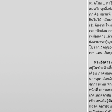
หมดโศก .. ทำใจ
สมหวัง ทุกสิ่ง
ตก คือ มิตรแท้
กินไม่ได้ กลับ
เริ่มต้นงานใหม
เวลาพักผ่อน อ
เหมือนตายแล้ว
ังสามารถกู้ฉุ
บราณวัตถุของเ
ตอบแทน เกิดบ
พระอังคาร
(
อยู่ในช่วงหัวเ
เดือน ภาคทัณฑ
นายทุนปล่อยเงิ
จัดการแทน พั
หน้าที่ เลยข
เกิดเหตุสุดวิส
เข้า เกรงใจผู้
ทุจริต,คอรัปชั
เหลือตัวเองไม