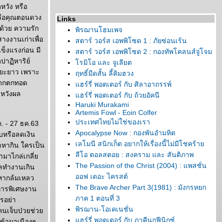
หวัง หรือ
เหลือคุณตอนดวง
Links
ีด้วย ความรัก
พิรฌานโฮมเพจ
สางงานเก่าเพื่อ
สตาร์ วอร์ส เอพพิโซด 1 : ภัยซ่อนเร้น
ข็งแรงก่อน มี
สตาร์ วอร์ส เอพพิโซด 2 : กองทัพโคลนส์จู่โจม
ปาฏิหาริย์
รมิโอ และ จูเลียต
ะยะยาว เพราะ
ฤทธิ์มีดสั้น ลี้คิมฮวง
มรดกตกทอด
ฮร์รี่ พอตเตอร์ กับ ศิลาอาถรรพ์
่หวังผล
ฮร์รี่ พอตเตอร์ กับ ถ้วยอัคนี
Haruki Murakami
Artemis Fowl - Eoin Colfer
ประเทศไทยไม่ใช่ของเรา
. - 27 ธค.63
Apocalypse Now : กองพันอำมหิต
ับหรือลดเงิน
เลโมนี สนิกเก็ต อยากให้เรื่องนี้ไม่มีโชคร้า
าหากิน ใครเป็น
ลีโอ ตอลสตอย : สงคราม และ สันติภาพ
้ามาไกล่เกลี่
The Passion of the Christ (2004) : แพสชั่น
ลทำงานเกิน
ออฟ เดอะ ไครสต์
หากล้มเหลว
The Brave Archer Part 3(1981) : มังกรหยก
ติการพิเศษงาน
ภาค 1 ตอนที่ 3
รอย่า
พิรฌาน-โอเคเนชั่น
ลคนเจ็บป่วยช่ว
ฮร์รี่ พอตเตอร์ กับ ภาคีนกฟีนิกซ์
ข้ามาเนืองๆ