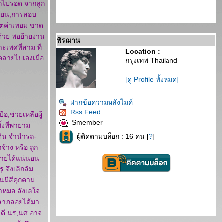
ักไปรอด จากลูก
เรียน,การสอบ
ิตค่าเทอม ขาด
้ด้วย พอย้ายงาน
พิรฌาน
ะเพศที่สาม ที่
Location :
คลายไปเองเมื่อ
กรุงเทพ Thailand
[ดู Profile ทั้งหมด]
ฝากข้อความหลังไมค์
Rss Feed
,ช่วยเหลือผู้
Smember
ั้งที่พายาม
่ดิน จำนำรถ-
ผู้ติดตามบล็อก : 16 คน [
?
]
จ้าง หรือ ถูก
รายได้แน่นอน
 จึงเลิกล้ม
นมีสีคุกคาม
ปหาหมอ ลังเลใจ
 ลาภลอยได้มา
ะดี นร,นศ.อาจ