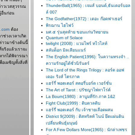
ThunderBall(1965) : เจมส์ บอนด์,ธันเดอร์บอล
ท้าวเวสสุวรรณ
ล์ 007
้อื่นก่อน
The Godfather(1972) : เดอะ ก๊อดฟาเธอร์
พิรฌาน ไฮไฟว์
n.com
ต้อง
มศ.๕ รุ่นสุดท้าย ขอนแก่นวิทยายน
อาช่วงเวลาเกิด
Quantum of Solace
าวมาข้างต้นนี้
twilight (2008) : แวมไพร์ ทไวไลท์
ี่จริงแล้วเราจะ
สลัมด็อก มิลเลียนแนร์
แต่หากได้พิจารณา
The English Patient(1996): ในความทรงจำ ..
ผชิญทั้งสิ่งที่
ความรักอยู่ได้ชั่วนิรันดร์
The Lord of the Rings Trilogy : ลอร์ด ออฟ
เดอะ ริงส์ ไตรภาค
ฮร์รี่ พอตเตอร์ สตอรี่บอร์ด เวอร์ชั่น
The Art of Tarot : ปรัชญาไพ่ทาโร่ต์
La Boum(1980) : ลาบูมที่รัก ภาค 1&2
Fight Club(1999) : ดิบดวลดิบ
ฮร์รี่ พอตเตอร์ กับ เจ้าชายเลือดผสม
District 9(2009) : ดิสทริคท์ ไนน์ ยึดแผ่นดิน
เปลี่ยนพันธุ์มนุษย์
For A Few Dollars More(1965) : นักล่าเพชร