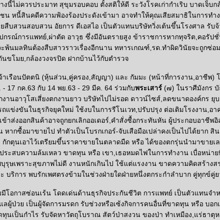
ว่างนี้ไม่ควรประมาท สุขุมรอบคอบ ตั้งสติให้ดี ระวังโรคเก่ากำเริบ บาดเจ็บกล
ี่ยวชน หนี้สินคดีความฟ้องร้องประดังเข้ามา อาจทำให้คุณเสียสมาธิในการท
ยสืบสวนสอบสวน อัยการ ดีเอสไอ เป็นตัวแทนบริษัทวิ่งเต้นขึ้นโรงศาล รับจ้า
อุปกรณ์การแพทย์,ผ่าตัด อาวุธ ซึ่งมีอันตรายสูง ข้าราชการหากทุจริต,คอรัปชั่
จะพ้นมลทินต้องสืบสาวราวเรื่องอีกนาน ทหารเกณฑ์,รด.ทำผิดวินัยจะถูกซ่อม
กันขโมย,กล้องวงจรปิด ฝากบ้านไว้กับตำรวจ
จ้าเรือนปัตตนิ (หุ้นส่วน,คู่ครอง,สัญญา) และ กัมมะ (หน้าที่การงาน,อาชีพ) 
 - 17 กค.63 กับ 14 พย.63 - 29 มีค. 64 ร่วมกับ
พระเสาร์
(๗) ในราศีมังกร 
กงานอาวุโสเสี่ยงตกงานยาว บริษัทไปไม่รอด ดาวน์ไซส์,ลดขนาดองค์กร ย
ถแข่งขันในธุรกิจยุคใหม่ ใช้งบในการรีโนเวท,ปรับปรุง ต่อเติมโรงงาน,อา
นำเข้าส่งออกสินค้าอาจถูกยกเลิกออเดอร์,คำสั่งซื้อกระทันหัน ผู้ประกอบอาชีพอ
้น หากซื้อมาขายไป ทำตัวเป็นโบรกเกอร์-จับเสือมือเปล่าคงเป็นไปได้ยาก สินค
กักตุนเอาไว้เตรียมขึ้นราคาขายในตลาดมืด หรือ ได้ของตกรุ่นนำมาขายเลห
่วนประสบความล้มเหลว ขาดทุน หรือ เขา,เธอหมดไฟในการทำงาน เบื่อหน่ายท
ุรุษเพราะสุขภาพไม่ดี งานหนักเกินไป ใช้แต่แรงงาน ขาดความคิดสร้างสรรค์
ละ บริการ พบรักเพศตรงข้ามในช่วงฝ่ายใดฝ่ายหนึ่งตกระกำลำบาก คู่ทุกข์คู่
โอกาสซ่อนเร้น โดดเด่นด้านธุรกิจประกันชีวิต การแพทย์ เป็นตัวแทนจำ
ลผู้ป่วย เป็นผู้จัดการมรดก รับช่วงหรือเซ้งกิจการคนอื่นที่ขาดทุน หรือ บอ
ทุนเป็นกำไร รับจัดหาวัตถุโบราณ สัตว์ป่าสงวน ของป่า ทำเหมือง,แร่ธาตุห