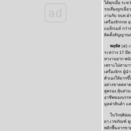
ได้ทุกเมื่อ ระห
ad
รถเสี่ยงถูกเฉ
งานกับ จนท.ฝ่า
เครื่องจักรกล 
บล็กเมล์ กว่า
ติดตั้งสัญญาณ
พฤหัส
(๕) เ
ระหว่าง 17 มีค.
หางานยาก พนั
เพราะไม่สามาร
เครื่องจักร ผู้
ตัวเองให้มากขึ
อย่างขาดตลาด 
คู่ครอง,หุ้นส
อาชีพของบรรพบ
มูลค่าสินค้า แ
นวิกฤติย่อมมี
า,เวชภัณฑ์ ดูแ
พลิกฟื้นจากขาด