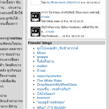
้ามเนื้อขา ขับ
ำงาน .. ประสาน
งทวงหนี้ ฝึกใช้
นจะถูกจับได้ -
จนเดี้ยงยาว
โคจรสู่ภพ
มรณะ
Friends' blogs
บัณฑิตจบใหม่จะ
ลูกโป่งลอยฟ้า_ชิงช้าสวรรค์
ุบแผนก ลดสาขา
Miran
คาร ซ่อมบำรุง
grappa
ิสระควรพึ่งพา
กึ่งยิงกึ่งผ่าน
้า,วัตถุดิบบาง
melkor
ลัง ธุรกิจของ
ป้ามด
ี่จะสานต่อ
จอมแก่นแสนซน
The White Rider
เพื่อเพิ่ม
DropAtearInMyWineGlass
ยาก
ขนมชั้น...เธอห้ามกิน!!!
ZAZaSassY
หน่า
treemon
กเลิกแล้วสามารถ
"ผมอยู่ข้างหลังคุณ"
ายาก มีส่วน
WhaT iT'S W๐l2tH