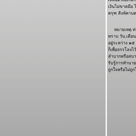
เงินไม่ขาดมื
ครุฑ สิงห์คาบด
หมายเหตุ ท่
ทราบ วัน,เดือ
อยู่ระหว่าง ๑
ก็เพื่อจรรโลงไ
ลำบากหรือสบาย
รับรู้การทำนาย
ถูกใจหรือไม่ถ