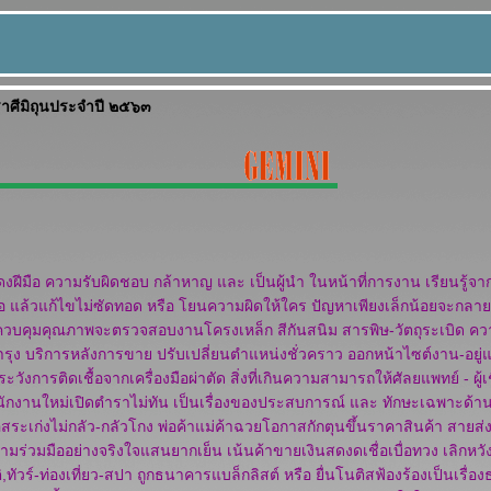
ศีมิถุนประจำปี ๒๕๖๓
มือ ความรับผิดชอบ กล้าหาญ และ เป็นผู้นำ ในหน้าที่การงาน เรียนรู้จ
อ แล้วแก้ไขไม่ซัดทอด หรือ โยนความผิดให้ใคร ปัญหาเพียงเล็กน้อยจะกลายเ
ควบคุมคุณภาพจะตรวจสอบงานโครงเหล็ก สีกันสนิม สารพิษ-วัตถุระเบิด ค
ุง บริการหลังการขาย ปรับเปลี่ยนตำแหน่งชั่วคราว ออกหน้าไซต์งาน-อยู่
ังการติดเชื้อจากเครื่องมือผ่าตัด สิ่งที่เกินความสามารถให้ศัลยแพทย์ - ผู้
นักงานใหม่เปิดตำราไม่ทัน เป็นเรื่องของประสบการณ์ และ ทักษะเฉพาะด้านล
ระเก่งไม่กลัว-กลัวโกง พ่อค้าแม่ค้าฉวยโอกาสกักตุนขึ้นราคาสินค้า สายส่ง
มร่วมมืออย่างจริงใจแสนยากเย็น เน้นค้าขายเงินสดงดเชื่อเบื่อทวง เลิกหวังเก
,ทัวร์-ท่องเที่ยว-สปา ถูกธนาคารแบล็กลิสต์ หรือ ยื่นโนติสฟ้องร้องเป็นเรื