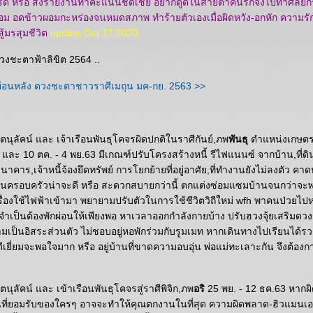
รด หรือ ส่งรายงานทำคะแนนชดเชย อยากดูดีในสายตาคนรักจึงไปทำศัลยกร
อม อดข้าวผอมกะหร่องจนหมดสภาพ ทำร้ายตัวเองเมื่อผิดหวัง-อกหัก ความรักที่
ู้มรสุมชีวิต
update Oct 17,2020
งชะตาฟ้าลิขิต 2564 ..
้อนหลัง ดวงชะตาชาวราศีเมถุน มค-กย. 2563 >>
ตนุลัคน์ และ เจ้าเรือนพันธุโคจรผิดปกติในราศีกันย์,ภพ
พันธุ
ตำแหน่งเกษตร
 และ 10 ตค. - 4 พย.63 มีเกณฑ์ปรับโครงสร้างหนี้ รีไฟแนนซ์ จากบ้าน,ที่ดิน
นาคาร,เจ้าหนี้จ้องยึดทรัพย์ การโยกย้ายที่อยู่อาศัย,ที่ทำงานยังไม่ลงตัว คา
ในครอบครัวน่าจะดี หรือ สะดวกสบายกว่านี้ ตกแต่งซ่อมแซมบ้านจนกว่าจะพอ
ครื่องใช้ไฟฟ้าเข้ามา พยายามปรับตัวในการใช้ชีวิตวิถีใหม่ wfh พาคนป่วยไปห
ำเป็นต้องพักผ่อนให้เพียงพอ หาเวลาออกกำลังกายบ้าง ปรับฮวงจุ้ยเสริมดวง
เป็นอิสระส่วนตัว ไม่ชอบอยู่หอพักร่วมกับรูมเมท หากเดินทางไปเรียนได้รว
ีเยี่ยมจะพอใจมาก หรือ อยู่บ้านที่ขาดความอบอุ่น พ่อแม่ทะเลาะกัน จึงต้องก
ตนุลัคน์ และ เข้าเรือนพันธุโคจรสู่ราศีพิจิก,ภพ
อริ
25 พย. - 12 ธค.63 หากผิด
นที่ยอมรับของใครๆ อาจจะทำให้คุณตกงานในที่สุด ความผิดพลาด-ฮิวแมนเออร์