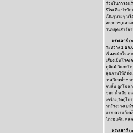
ร่วมในการอนุร
รีไซเคิล บำบัด
เป็นๆหายๆ หรื
ออกบวช,แสวงบุ
วันหยุดเสาร์อา
พระเสาร์
(
ระหว่าง 1 ธค.60
เรื่องหนักใจแบ
เสี่ยงเป็นโรค
ภูมิแพ้ วิตกจร
สุขภาพให้ดีตั้ง
วนเวียนซ้ำซาก
จบสิ้น ถูกโฉลก
ขยะ,น้ำเสีย มล
เครื่อง,วัตถุโ
รกร้างว่างเปล่
รก ควรแก้เคล็ด
กรธแค้น สลดหดห
พระเสาร์
(๗