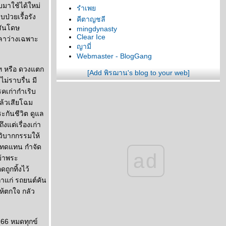
มาใช้ได้ใหม่
รำเพ
ป่วยเรื้อรัง
คีตาญชลี
สันโดษ
mingdynasty
Clear Ice
วลาว่างเฉพาะ
ญามี่
Webmaster - BlogGang
าท หรือ ดวงแตก
[Add พิรฌาน's blog to your web]
ม่ราบรื่น มี
คเก่ากำเริบ
ล้วเสียโฉม
ระกันชีวิต ดูแล
งแต่เรื่องเก่า
วิบากกรรมให้
านทดแทน กำจัด
ad
บ้าพระ
ถูกทิ้งไว้
่าแก่ รถยนต์คัน
ห้ตกใจ กลัว
.66 หมดทุกข์