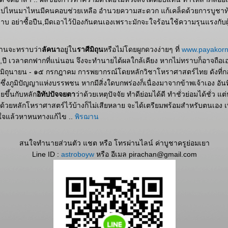
อ ไปไหนมาไหนมีคนคอบช่วยเหลือ อำนวยความสะดวก แก้เคล็ดด้วยการบูชา
าบ อย่าซื้อปืน,มีดเอาไว้ป้องกันตนเองเพราะมักจะใจร้อนใช้ความรุนแรงกับผู
านจะทราบว่า
ลัคนา
อยู่ใน
ราศีมิถุน
หรือไม่โดยผูกดวงง่ายๆ ที่
www.payakor
น,ปี เวลาตกฟากที่แน่นอน จึงจะทำนายได้ผลใกล้เคียง หากไม่ทราบก็อาจถือเ
๕ มิถุนายน - ๑๕ กรกฎาคม การพยากรณ์โดยหลักวิชาโหราศาสตร์ไทย ดังที่กล่
ว้ซึ่งภูมิปัญญาแห่งบรรพชน หากมีสิ่งใดบกพร่องก็เนื่องมาจากข้าพเจ้าเอง อันท
ขึ้นกับหลัก
อิทัปปัจจยตา
ว่าด้วยเหตุปัจจัย ทำดีย่อมได้ดี ทำชั่วย่อมได้ชั่ว 
ด้วยหลักโหราศาสตร์ไว้บ้างก็ไม่เสียหลาย จะได้เตรียมพร้อมสำหรับตนเอง เพื่อเ
ูกใจแล้วหาหนทางแก้ไข ..
พิรฌาน
สนใจทำนายส่วนตัว แชต หรือ โทรผ่านไลน์ ค่าบูชาครูย่อมเยา
Line ID :
astroboyw
หรือ อีเมล pirachan@gmail.com