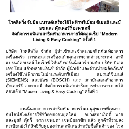
วคลิฟวิ่ง จับมือ แบรนด์เครื่องใช้ไฟฟ้าพรีเมี่ยม ซีเมนส์ และบ๊
อช และ คุ๊กเคอร์รี่ อะคาเดมี่
จัดกิจกรรมพิเศษสาธิตทำอาหารภายใต้คอนเซ็ป
“Modern
Living & Easy Cooking” ครั้งที่ 1
บริษัท โวคลิฟวิ่ง จำกัด ผู้นำเข้าและจำหน่ายผลิตภัณฑ์อาหาร
เครื่องครัว ภาชนะและเครื่องแก้วคุณภาพจากต่างประเทศ อาทิ
บรนด์คอเรลล์ ไพเร็กซ์ วิชั่นส์ คอร์นนิ่งแวร์ ร่วมกับ บริษัท บีเอส
เอช โฮม แอ็พพลายแอ็นซ์ จำกัด ผู้นำเข้าและจำหน่ายผลิตภัณฑ์
เครื่องใช้ไฟฟ้าภายในบ้านระดับพรีเมี่ยม แบรนด์ซีเมนส์
(SIEMENS) และบ๊อช (BOSCH) และ สถาบันสอนทำอาหาร
คุ๊กเคอร์รี่ อะคาเดมี่ จัดกิจกรรมพิเศษสาธิตการทำอาหารภายใต้
คอนเซ็ป “Modern Living & Easy Cooking” ครั้งที่ 1
งานนี้นอกจากการสาธิตทำอาหารในเมนูสุขภาพที่เหมาะ
กับไลฟ์สไตล์การใช้ชีวิตของคนยุคใหม่ อย่างสปาเก็ตตี้ พา
ละมูสลี่ คุ๊กกี้ จาก”เชฟมด” เชฟมืออาชีพ แล้ว ลูกค้าที่ร่วมลง
ทะเบียนยังได้สิทธิรับคูปองส่วนลดพิเศษสำหรับซื้อสิ้นค้าของ โวค