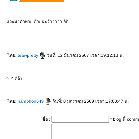
วะมาทักทาย ด้วยนะจ้าาาาา อิอิ
rassapoom
rassapoom clinic
รัสมิ์ภูมิ
รัสมิ์ภูมิ คลินิก
ฟิลเลอร์
ฉีดฟิลเลอร์
ฟิลเลอร์
ฉีดฟิลเลอร์
Ultraformer
กกระชับ
ลดริ้วรอ
สลายไ
ร์เสริมสะโพก
ฉีดฟิลเลอร์สะโพก
ฉีดฟิลเลอร์เสริมสะโพก
Morpheus
Morpheus Pro
กกระชับผิว
ฟิลเลอร์คาง
ปรแกรมฟิลเลอร์คาง
Exosome
Exosome Plus
Exosome Plus+
กระชับช่องคลอด
ช่องคลอด
Vaginal
Vaginal Reju
Skin Quality
ฉีดฟิลเลอร์ใต้ตา
ฟิลเลอ
Radiesse
Radiesse Filler
Sculptra
คอลลาเจน
เสริมจมูก
ศัลยกรรมเสริมจมูก
ปลูกผม FUE
ฟิลเลอร์
Filler
ฉีดฟิลเลอร์
Thermage
Thermage FLX
กกระชับ
กกระชับผิว
Ulthera
New Ulthera SPT
Ulthera SPT
EMFACE
กกระชับ
กกระชับกล้ามเนื้อ
ฉีดแฟต
ดย:
teawpretty
วันที่: 12 มีนาคม 2567 เวลา:19:12:13 น.
^_^ ดีจ้า
ดย:
namphon549
วันที่: 8 มกราคม 2569 เวลา:17:03:47 น.
ชื่อ :
* blog นี้ com