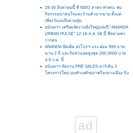
29-30 สิงหาคมนี้ ที่ IDEO สาทร-ท่าพระ พบ
กิจกรรมน่าสนใจและร้านค้ามากมาย ตั้งแต่
เที่ยงวันจนถึงสามทุ่ม
อนันดาฯ เตรียมจัดงานยิ่งใหญ่แห่งปี “ANANDA
URBAN PULSE” 12-16 ส.ค. 58 นี้ ที่สยามพา
รากอน
ANANDA จัดเต็ม ส่งโปรฯ แรง ผ่อน 999 บาท
นาน 2 ปี และรับส่วนลดสูงสุด 200,0000 บาท
3-5 ก.ค. นี้
อนันดาฯ จัดงาน PRE SALES อาร์เด้น 3
ครงการใหม่ บนทำเลศักยภาพใจกลางเมือง รับ
ส่วนลดสูงสุด 2 แสนบาท
DDproperty.com เดินหน้าจัดอีเวนท์อสังหาฯ ต่อ
เนื่องเดือนพ.ค.นี้ ทั้งในเมืองไทยและสิงคโปร์
เตรียมพบกับสุดยอดสัมมนา เจาะลึกทำเลคอน
ดศักยภาพในเขตกรุงเทพฯ
อนันดาฯ กวาดยอดขาย 2 วัน 7,500 ล้าน ผล
ตอบรับดีเกินคาด จากงาน AMC Exclusive
ad
premier launch 2015
คมเปญ Hot “BIG DEALS” กับ 8 โครงการ