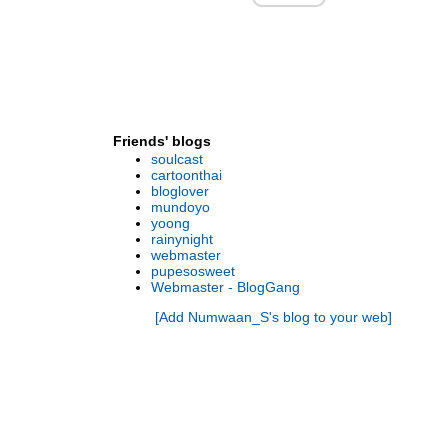
พร้อมอยู่จากอนันดาฯ บนทำเลที่ดีที่สุด 13 - 15
มีนาคมนี้
BLCU เชิญฟังแนะแนวการศึกษาภาษาจีน 22
ก.พ. 58 นี้
BLCU เชิญฟังแนะแนวการศึกษาภาษาจีน (ฟรี!!
ไม่มีค่าใช้จ่าย)
Friends' blogs
งานแถลงข่าว “BBL เล่นตามรอยพระยุคลบาท”
soulcast
มูลนิธิ โรเกชั่น จัดสัมมนาพิเศษ เรื่องการจัดการ
cartoonthai
ภาษีมรดก วันอังคารที่ 23 ธันวาคม 2557 นี้
bloglover
mundoyo
เชิญร่วมงานแถลงข่าวโครงการ “BBL เล่นตาม
yoong
รอยพระยุคลบาท”
rainynight
ภาพบรรยากาศ อนันดาฯ Winter is Hot !!!
webmaster
pupesosweet
ชวน ช้อป ชิลล์ ในงาน “Winter Is Hot” พร้อม
Webmaster - BlogGang
ชมฟรี! คอนเสิร์ต “เจ-เจตริน” 29-30 พ.ย.นี้
[Add Numwaan_S's blog to your web]
อนันดาฯ จัดงานใหญ่ “IDEO Future is Here”
จัดโปรฯแรงรับส่วนลดสูงสุดกว่า 1 ล้านบาท
ฟรี! iPhone 6 Plus
ไอดีโอ โมบิ สุขุมวิท อีสท์เกต คอนโดติด
รถไฟฟ้าสถานีบางนา เพียง 150 เมตร เริ่ม 2.29
ล้าน