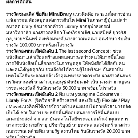
ผลการตัดสิน
รางวัลชนะเลิศ ชื่อทีม MiraiBrary
นวคิดคือ เพาะเมล็ดการอ่าน
ก่เยาวชน ห้องสมุดแห่งการเติบโต Mirai ในภาษาญี่ปุ่นแปลว่า
อนาคต brary ย่อมาจากคำว่า Library จากจุฬาลงกรณ์
มหาวิทยาลัย นางสาวดลธิดา โฆษกิจจาเลิศ,นายสมิทธ์ ยุวจรัส
กุล, นายชนินทร์ คงพร้อมพงศ์,นางสาวณพคณา คุณรักษา รับเงิน
รางวัล 100,000 บาทพร้อมโล่รางวัล
รางวัลรองชนะเลิศอันดับ 1
The last second Concept : ชวน
หนังสือมา..เล่าเรื่อง สร้างบทสนทนาระหว่างคนให้มากขึ้นโด
การใช้หนังสือเป็นสื่อกลางในการพูดคุย ให้หนังสือได้สื่อกับคน
ละคนได้พูดคุยกัน รวมถึงยังได้ความรู้ไปพร้อมๆ กันสถาบัน
เทคโนโลยีพระจอมเกล้าเจ้าคุณทหารลาดกระบัง นางสาวธันยพร
กรวัฒนานนท์ นางสาวบุณยนุช ตันซัมนาดำเนิน นางสาวกาญจน
วรรณ คงสวัสดิ์ รับเงินรางวัล 50,000 บาท พร้อมโล่รางวัล
รางวัลรองชนะเลิศอันดับ 2
ทีม แรง young me Colourative :
Libraly For All (จิตวิทยาสี สร้างสรรค์ และเรียนรู้) Flexible / Play
/ Moveแนวคิดที่ใช้การจัดวางตำแหน่งแบบไม่ตายตัวสามารถจัด
เก็บได้ ช่วยในการประหยัดพื้นที่ตอบสนองการใช้พื้นที่แบบ
อเนกประสงค์ จากสถาบันเทคโนโลยีพระจอมเกล้าเจ้าคุณทหาร
ลาดกระบัง นายถิรายุ ปรีชาวิบูลย์ นายทศพล แสงจันทร์ นางสาว
กนกวรรณ คล้ายทิม นายรัฐ สงวนไทย รับเงินรางวัล 20,000 บาท
พร้อมโล่รางวัล