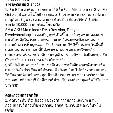
รางวัลชมเชย 2 รางวัล
1. ทีม BT แนวคิดการออกแบบใช้พื้นที่แบ Mix use และ Give For
Get สถาบันเทคโนโลยีพระจอมเกล้าเจ้าคุณทหารลาดกระบัง นา
กฤตินเจริญพรวรนาม นายพรภัทร ปิยะจันทร์วิจิตต์ รับเงิน
รางวัล 10,000 บาท พร้อมโล่รางวัล
2.ทีม AKU Main Idea : Re- (Revision, Recycle,
Reorieantation)การมองปัญหาที่เกิดขึ้นภายในชุมชนคลองเต
นวคิดหลักในกระบวนการออกแบบโครงการเพื่อตอบสนอง
ความต้องการพื้นฐานและยังสร้างทัศนคติที่ดีทั้งคนภายในพื้นที่
ตลอดจนคนภายนอกที่มีต่อชุมชนคลองเตย มหาวิทยาลั
เกษตรศาสตร์ นายประทีป ธนาวุฒิ นางสาวพัชยา ผังพิทยากุล รับ
เงินรางวัล 10,000 บาท พร้อมโล่รางวัล
มูลนิธิยังได้มอบรางวัลชมเชยพิเศษ
“รางวัลจิตอาสาดีเด่น”
เพื่อ
เป็นกำลังใจสำหรับคนที่ทำงานเพื่อสังคมโดยไม่หวังผลตอบแทน
ห้กับคุณอดินนท์ พวัน คุณนิทิวดี ปานประยูร จากมหาวิทยาลั
พระจอมเกล้าธนบุรี นักศึกษาที่ช่วยเขียนผังห้องสมุดเพื่อใช้ในการ
ประกวด
คณะกรรมการตัดสิน
1. คุณประทีป ตั้งมติธรรม ประธานกรรมการและประธาน
กรรมการบริหารบริษัท ศุภาลัย จำกัด (มหาชน) และบริษัทใน
เครือ)