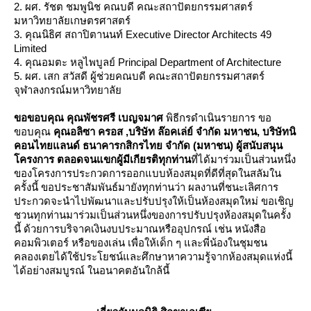
2. ผศ. รัชต ชมพูนิช คณบดี คณะสถาปัตยกรรมศาสตร์
มหาวิทยาลัยเกษตรศาสตร์
3. คุณนิธิศ สถาปิตานนท์ Executive Director Architects 49
Limited
4. คุณอมตะ หลูไพบูลย์ Principal Department of Architecture
5. ผศ. เสก สวัสดี ผู้ช่วยคณบดี คณะสถาปัตยกรรมศาสตร์
จุฬาลงกรณ์มหาวิทยาลั
ขอขอบคุณ
คุณพัชรศรี เบญจมาศ
พิธีกรดำเนินรายการ ขอ
ขอบคุณ
คุณอลิซา ครอส ,บริษัท ล๊อคเล่ย์ จำกัด มหาชน, บริษัทนิ
คอนไทยแลนด์ ธนาคารกสิกรไทย จำกัด (มหาชน) ผู้สนับสนุน
ครงการ ตลอดจนแขกผู้มีเกียรติทุกท่าน
ที่ได้มาร่วมเป็นส่วนหนึ่ง
ของโครงการประกวดการออกแบบห้องสมุดที่ดีที่สุดในสลัมใน
ครั้งนี้ ขอประชาสัมพันธ์มายังทุกท่านว่า ผลงานที่ชนะเลิศการ
ประกวดจะนำไปพัฒนาและปรับปรุงให้เป็นห้องสมุดใหม่ ขอเชิญ
ชวนทุกท่านมาร่วมเป็นส่วนหนึ่งของการปรับปรุงห้องสมุดในครั้ง
นี้ ด้วยการบริจาคเงินงบประมาณหรืออุปกรณ์ เช่น หนังสือ
คอมพิวเตอร์ หรือของเล่น เพื่อให้เด็ก ๆ และพี่น้องในชุมชน
คลองเตยได้ใช้ประโยชน์และศึกษาหาความรู้จากห้องสมุดแห่งนี้
ได้อย่างสมบูรณ์ ในอนาคตอันใกล้นี้