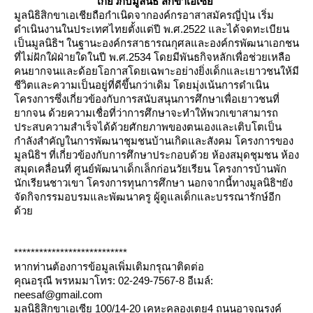
เกี่ยวกับมูลนิธิ สิกขาเอเซี
มูลนิธิสิกขาเอเชียถือกำเนิดจากองค์กรอาสาสมัครญี่ปุ่น เริ่ม
ดำเนินงานในประเทศไทยตั้งแต่ปี พ.ศ.2522 และได้จดทะเบียน
เป็นมูลนิธิฯ ในฐานะองค์กรสาธารณกุศลและองค์กรพัฒนาเอกชน
ที่ไม่ฝักใฝ่ฝ่ายใดในปี พ.ศ.2534 โดยมีพันธกิจหลักเพื่อช่วยเหลือ
คนยากจนและด้อยโอกาสโดยเฉพาะอย่างยิ่งเด็กและเยาวชนให้มี
ชีวิตและความเป็นอยู่ที่ดีขึ้นกว่าเดิม โดยมุ่งเน้นการดำเนิน
ครงการซึ่งเกี่ยวข้องกับการสนับสนุนการศึกษาเพื่อเยาวชนที่
ากจน ด้วยความเชื่อที่ว่าการศึกษาจะทำให้พวกเขาสามารถ
ประสบความสำเร็จได้ด้วยศักยภาพของตนเองและเติบโตเป็น
กำลังสำคัญในการพัฒนาชุมชนบ้านเกิดและสังคม โครงการของ
มูลนิธิฯ ที่เกี่ยวข้องกับการศึกษาประกอบด้วย ห้องสมุดชุมชน ห้อง
สมุดเคลื่อนที่ ศูนย์พัฒนาเด็กเล็กก่อนวัยเรียน โครงการบ้านพัก
นักเรียนชาวเขา โครงการทุนการศึกษา นอกจากนี้ทางมูลนิธิฯยัง
จัดกิจกรรมอบรมและพัฒนาครู ผู้ดูแลเด็กและบรรณารักษ์อีก
ด้ว
***************************
หากท่านต้องการข้อมูลเพิ่มเติมกรุณาติดต่อ
คุณอรุณี พรหมมาโทร: 02-249-7567-8 อีเมล์:
neesaf@gmail.com
มูลนิธิสิกขาเอเซีย 100/14-20 เคหะคลองเตย4 ถนนอาจณรงค์