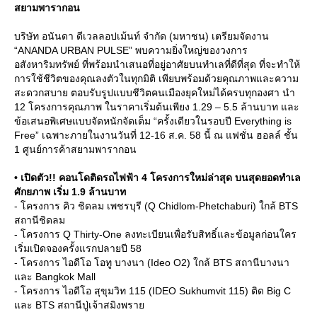
สยามพารากอน
บริษัท อนันดา ดีเวลลอปเม้นท์ จำกัด (มหาชน) เตรียมจัดงาน
“ANANDA URBAN PULSE” พบความยิ่งใหญ่ของวงการ
อสังหาริมทรัพย์ ที่พร้อมนำเสนอที่อยู่อาศัยบนทำเลที่ดีที่สุด ที่จะทำให้
การใช้ชีวิตของคุณลงตัวในทุกมิติ เพียบพร้อมด้วยคุณภาพและความ
สะดวกสบาย ตอบรับรูปแบบชีวิตคนเมืองยุคใหม่ได้ครบทุกองศา นำ
12 โครงการคุณภาพ ในราคาเริ่มต้นเพียง 1.29 – 5.5 ล้านบาท และ
ข้อเสนอพิเศษแบบจัดหนักจัดเต็ม “ครั้งเดียวในรอบปี Everything is
Free” เฉพาะภายในงานวันที่ 12-16 ส.ค. 58 นี้ ณ แฟชั่น ฮอลล์ ชั้น
1 ศูนย์การค้าสยามพารากอน
• เปิดตัว!! คอนโดติดรถไฟฟ้า 4 โครงการใหม่ล่าสุด บนสุดยอดทำเล
ศักยภาพ เริ่ม 1.9 ล้านบาท
- โครงการ คิว ชิดลม เพชรบุรี (Q Chidlom-Phetchaburi) ใกล้ BTS
สถานีชิดลม
- โครงการ Q Thirty-One ลงทะเบียนเพื่อรับสิทธิ์และข้อมูลก่อนใคร
เริ่มเปิดจองครั้งแรกปลายปี 58
- โครงการ ไอดีโอ โอทู บางนา (Ideo O2) ใกล้ BTS สถานีบางนา
ละ Bangkok Mall
- โครงการ ไอดีโอ สุขุมวิท 115 (IDEO Sukhumvit 115) ติด Big C
ละ BTS สถานีปู่เจ้าสมิงพรา