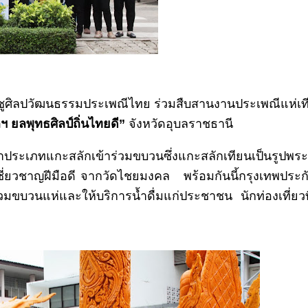
ิดชูศิลปวัฒนธรรมประเพณีไทย ร่วมสืบสานงานประเพณีแห่เท
ลฯ ยลพุทธศิลป์ถิ่นไทยดี
”
จังหวัดอุบลราชธานี
ประเภทแกะสลักเข้าร่วมขบวนซึ่งแกะสลักเทียนเป็นรูปพระ
ี่ยวชาญฝีมือดี จากวัดไชยมงคล พร้อมกันนี้กรุงเทพประกั
มขบวนแห่และให้บริการน้ำดื่มแก่ประชาชน นักท่องเที่ยวท