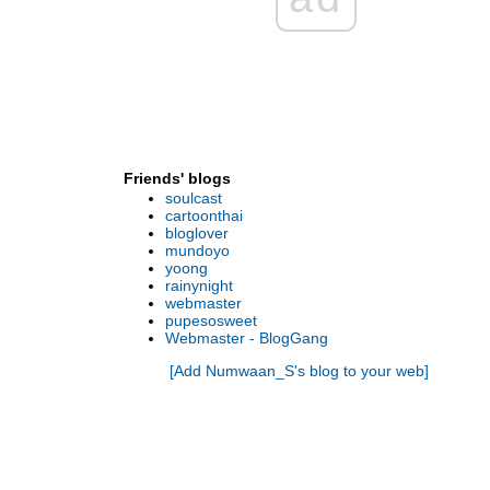
คมเปญ Hot “BIG DEALS” กับ 8 โครงการ
พร้อมอยู่จากอนันดาฯ บนทำเลที่ดีที่สุด 13 - 15
มีนาคมนี้
BLCU เชิญฟังแนะแนวการศึกษาภาษาจีน 22
ก.พ. 58 นี้
BLCU เชิญฟังแนะแนวการศึกษาภาษาจีน (ฟรี!!
ไม่มีค่าใช้จ่าย)
Friends' blogs
งานแถลงข่าว “BBL เล่นตามรอยพระยุคลบาท”
soulcast
มูลนิธิ โรเกชั่น จัดสัมมนาพิเศษ เรื่องการจัดการ
cartoonthai
ภาษีมรดก วันอังคารที่ 23 ธันวาคม 2557 นี้
bloglover
mundoyo
เชิญร่วมงานแถลงข่าวโครงการ “BBL เล่นตาม
yoong
รอยพระยุคลบาท”
rainynight
ภาพบรรยากาศ อนันดาฯ Winter is Hot !!!
webmaster
pupesosweet
ชวน ช้อป ชิลล์ ในงาน “Winter Is Hot” พร้อม
Webmaster - BlogGang
ชมฟรี! คอนเสิร์ต “เจ-เจตริน” 29-30 พ.ย.นี้
[Add Numwaan_S's blog to your web]
อนันดาฯ จัดงานใหญ่ “IDEO Future is Here”
จัดโปรฯแรงรับส่วนลดสูงสุดกว่า 1 ล้านบาท
ฟรี! iPhone 6 Plus
ไอดีโอ โมบิ สุขุมวิท อีสท์เกต คอนโดติด
รถไฟฟ้าสถานีบางนา เพียง 150 เมตร เริ่ม 2.29