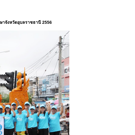
รษาจังหวัดอุบลราชธานี 2556