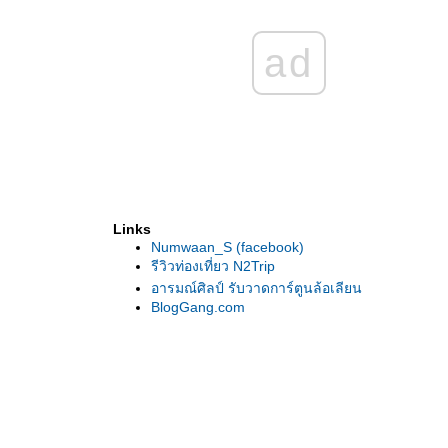
ล้าน
25 - 26 ต.ค. นี้ ชมห้องจริง วิวจริง + มินิ
คอนเสิร์ต ว่าน ธนกฤต
ad
มาแล้วจ้าาา!! กิจกรรมสุดฮอต ลุ้น"GET"
IPhone6, AppleTV
เชิญชวนส่งคลิปเต้น BLA Happylife คีตะ
มวยไทยแอโรบิก ชิงเงินรางวัลกว่า 100,000
บาท
วนส์ จัดเต็ม ฉลองวันสเก็ตบอร์ดโลกสุดยิ่ง
หญ่ สนับสนุนนักสเก็ตบอร์ดรุ่นใหม่
Vans presents Go Skateboarding Day 2014
Links
ดาวน์โหลด ที่ที่มีเธอ (แสงสีส้ม) เพลงพิเศษ
Numwaan_S (facebook)
เฉพาะแคมเปญ “Ananda Mid Year Sale“ จาก
รีวิวท่องเที่ยว N2Trip
สิงโต นำโชค
อารมณ์ศิลป์ รับวาดการ์ตูนล้อเลียน
ประกาศ!!! โรซ่า พร้อม ขยายวันปิดรับสมัคร
BlogGang.com
การส่งคลิปเป็น 23 เมษายน 2557
กรุงเทพประกันชีวิตรุกตลาดหาดใหญ่ ย้ำภาพ
ผู้นำด้านการวางแผนการเงินอย่างรอบด้าน
พี่น้องชาวใต้ห้ามพลาด งาน Money Expo
Hatyai 2014
รซ่าเดินหน้าฉลองความสำเร็จโครงการ โรซ่า
ซีเอสอาร์ “โฮมฮัก รักลูกหลาน โภชนาการดี”