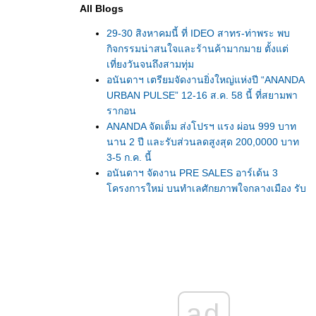
All Blogs
29-30 สิงหาคมนี้ ที่ IDEO สาทร-ท่าพระ พบ
กิจกรรมน่าสนใจและร้านค้ามากมาย ตั้งแต่
เที่ยงวันจนถึงสามทุ่ม
อนันดาฯ เตรียมจัดงานยิ่งใหญ่แห่งปี “ANANDA
URBAN PULSE” 12-16 ส.ค. 58 นี้ ที่สยามพา
รากอน
ANANDA จัดเต็ม ส่งโปรฯ แรง ผ่อน 999 บาท
นาน 2 ปี และรับส่วนลดสูงสุด 200,0000 บาท
3-5 ก.ค. นี้
อนันดาฯ จัดงาน PRE SALES อาร์เด้น 3
ครงการใหม่ บนทำเลศักยภาพใจกลางเมือง รับ
ส่วนลดสูงสุด 2 แสนบาท
DDproperty.com เดินหน้าจัดอีเวนท์อสังหาฯ ต่อ
เนื่องเดือนพ.ค.นี้ ทั้งในเมืองไทยและสิงคโปร์
เตรียมพบกับสุดยอดสัมมนา เจาะลึกทำเลคอน
ดศักยภาพในเขตกรุงเทพฯ
อนันดาฯ กวาดยอดขาย 2 วัน 7,500 ล้าน ผล
ตอบรับดีเกินคาด จากงาน AMC Exclusive
ad
premier launch 2015