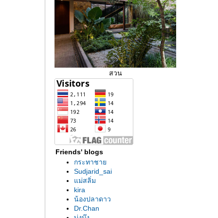
สวน
Friends' blogs
กระทาชา
Sudjarid_sai
ม่สลิ่ม
kira
น้องปลาดาว
Dr.Chan
บ่งบ๊ง