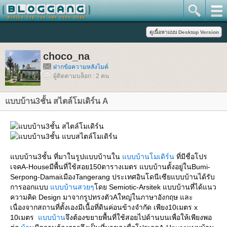
choco_na
ฝากข้อความหลังไมค์
ผู้ติดตามบล็อก : 2 คน
บบบ้าน3ชั้น สไตล์โมเดิร์น A
บบบ้าน3ชั้น ที่มาในรูปแบบบ้านใน
บบบ้านโมเดิร์น
ที่มีชื่อโปร
เจคA-Houseมีพื้นที่ใช้สอย150ตารางเมตร แบบบ้านตั้งอยู่ในBumi-
Serpong-DamaiเมืองTangerang ประเทศอินโดนีเซียแบบบ้านได้รับ
การออกแบบ
บบบ้านสวยๆ
ดย Semiotic-Arsitek แบบบ้านที่ได้แนว
ความคิด Design มาจากรูปทรงตัวAใหญ่ในภาษาอังกฤษ และ
เนื่องจากสถานที่ตั้งเองมีเนื้อที่ดินค่อนข้างจำกัด เพียง10เมตร x
10เมตร
บบบ้าน
จึงต้องขยายพื้นที่ใช้สอยไปด้านบนเพื่อให้เพียงพอ