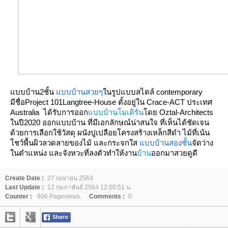
บบบ้าน2ชั้น
บบบ้านสวยๆ
นรูปแบบสไตล์ contemporary
มีชื่อProject
101Langtree
-House ตั้งอยู่ใน Crace-ACT ประเทศ
Australia ได้รับการออก
บบบ้านโมเดิร์น
ดย Oztal-Architects
นปี2020 ออกแบบบ้าน ที่มีเอกลักษณ์น่าสนใจ ที่เห็นได้ชัดเจน
ด้วยการเลือกใช้วัสดุ ผนังปูเปลือยโครงสร้างเหล็กสีดำ ไม้ที่เน้น
ชว์พื้นผิวลวดลายของไม้ และกระจกใส
บบบ้านสองชั้น
จัดว่าง
นตำแหน่ง และจังหวะที่ลงตัวทำให้งาน
บ้าน
ออกมาสวยดูดี
Create Date :
27 เมษายน 2563
Last Update :
12 กุมภาพันธ์ 2564 12:00:51 น.
Counter :
906 Pageviews.
Comments :
0