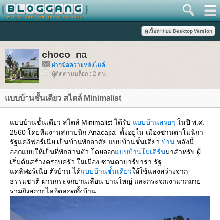
choco_na
ฝากข้อความหลังไมค์
ผู้ติดตามบล็อก : 2 คน
บบบ้านชั้นเดียว สไตล์ Minimalist
บบบ้านชั้นเดียว สไตล์ Minimalist ได้รับ
บบบ้านสวยๆ
นปี พ.ศ.
2560 โดยทีมงานสถาปนิก Anacapa ตั้งอยู่ใน เมืองซานตาโมนิกา
รัฐแคลิฟอร์เนีย เป็นบ้านพักอาศัย แบบบ้านชั้นเดียว
บ้าน
หลังนี้
ออกแบบให้เป็นที่พักส่วนตัว โดยออก
บบบ้านโมเดิร์น
มาสำหรับ ผู้
เริ่มต้นสร้างครอบครัว ในเมือง ซานตาบาร์บาร่า รัฐ
คลิฟอร์เนีย ตัวบ้าน ได้
บบบ้านชั้นเดียว
ห้ใช้แสงสว่างจาก
ธรรมชาติ ผ่านกระจกบานเลื่อน บานใหญ่ และกระจกเงามากมา
รวมถึงสกายไลท์ตลอดทั้งบ้าน