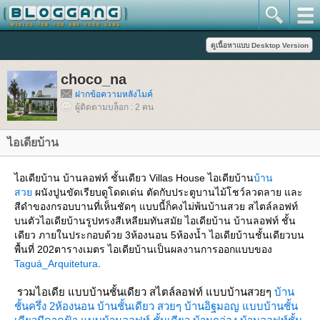
choco_na
ฝากข้อความหลังไมค์
ผู้ติดตามบล็อก : 2 คน
ไอเดียบ้าน
ไอเดียบ้าน บ้านลอฟท์ ชั้นเดียว Villas House ไอเดียบ้าน
บ้าน
สว
ผนังปูนขัดเรียบดูโดดเด่น ตัดกับประตูบานไม้โชว์ลวดลาย และ
สีดำของกรอบบานที่เห็นชัดๆ แบบนี้ก็คงไม่พ้นบ้านสวย สไตล์ลอฟท์
บนตัวไอเดียบ้านรูปทรงสีเหลียมทันสมัย ไอเดียบ้าน บ้านลอฟท์ ชั้น
เดียว ภายในประกอบด้วย 3ห้องนอน 5ห้องน้ำ ไอเดียบ้านชั้นเดียวบน
พื้นที่ 202ตารางเมตร ไอเดียบ้านเป็นผลงานการออกแบบของ
Taguá_Arquitetura
.
รวมไอเดีย แบบบ้านชั้นเดียว สไตล์ลอฟท์ แบบบ้านสวยๆ
บ้าน
ชั้นครึ่ง 2ห้องนอน
บ้านชั้นเดียว สวยๆ
บ้านอิฐมอญ
บบบ้านชั้น