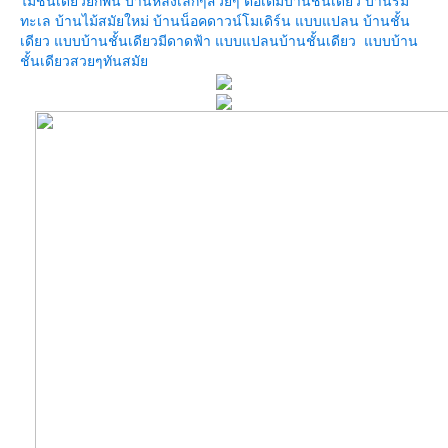
ไม้ชั้นเดียวยกพื้น
บ้านหลังเล็กๆสวยๆ
ต่อเติมบ้านชั้นเดียว
บ้านริม
ทะเล
บ้านไม้สมัยใหม่
บ้านน็อคดาวน์โมเดิร์น
บบแปลน บ้านชั้น
เดียว
บบบ้านชั้นเดียวมีดาดฟ้า
บบแปลนบ้านชั้นเดียว
บบบ้าน
ชั้นเดียวสวยๆทันสมั