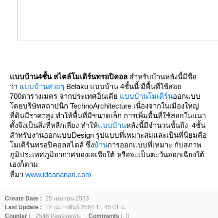
บบบ้าน4ชั้น สไตล์โมเดิร์นทรอปิคอล
สำหรับบ้านหลังนี้มีชื่อ
ว่า
บบบ้านสวยๆ
Belaku แบบบ้าน 4ชั้นนี้ มีพื้นที่ใช้สอ
700ตารางเมตร จากประเทศอินเดี
บบบ้านโมเดิร์น
ออกแบบ
ดยบริษัทสถาปนิก TechnoArchitecture เนื่องจากในเมืองใหญ่
ที่ดินมีราคาสูง ทำให้พื้นที่มีขนาดเล็ก การเพิ่มพื้นที่ใช้สอยในแนว
ตั้งจึงเป็นสิ่งที่หลีกเลี่ยง ทำให้
บบบ้าน
หลังนี้มีจำนวนชั้นถึง 4ชั้น
สำหรับงาน
ออกแบบ
Design รูปแบบที่เหมาะสมและเป็นที่นิยมคือ
มเดิร์นทรอปิคอลสไตล์ ซึ่ง
บ้าน
การออกแบบที่เหมาะ กับสภาพ
ภูมิประเทศภูมิอากาศของเอเชียใต้ หรือจะเป็นตะวันออกเฉียงใต้
เองก็ตาม
ที่มา
www.ideananan.com
Create Date :
25 เมษายน 2563
Last Update :
12 กุมภาพันธ์ 2564 11:45:01 น.
Counter :
2546 Pageviews.
Comments :
0