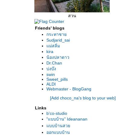
สวน
Friends' blogs
กระทาชา
Sudjarid_sai
ม่สลิ่ม
kira
น้องปลาดาว
Dr.Chan
บ่งบ๊ง
swin
Sweet_pills
ALDI
Webmaster - BlogGang
[Add choco_na's blog to your web]
Links
b'co-studio
"แบบบ้าน" Ideananan
บบบ้านสว
ออกแบบบ้าน