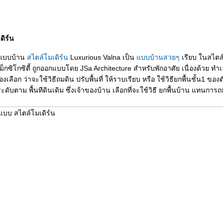
ิร์น
 แบบบ้าน
สไตล์โมเดิร์น
Luxurious Valna เป็น
บบบ้านสวยๆ
เรียบ ในสไตล์โ
เม็กซิโกซิตี้ ถูกออกแบบโดย JSa Architecture สำหรับพักอาศัย เนื่องด้วย ทำเ
งเลือก ว่าจะใช้วิธีถมดิน ปรับพื้นที่ ให้ราบเรียบ หรือ ใช้วิธียกพื้นชั้น1 ขอ
ระดับตาม พื้นทีดินเดิม ซึ่งเจ้าของบ้าน เลือกที่จะใช้วิธี ยกพื้นบ้าน แทนการถ