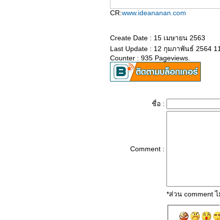
บบบ้าน3ชั้น Modern
CR:
www.ideananan.com
Tropical
บบบ้านไม้ชั้นเดียว
กพื้น ทรงโมเดิร์น
Create Date : 15 เมษายน 2563
Modern
Last Update : 12 กุมภาพันธ์ 2564 1
บบบ้านสไตล์โม
Counter : 935 Pageviews.
เดิร์นลอฟท์ แบบบ้านชั้น
เดียว House El Barrial
บบบ้านสองชั้น สไตล์โม
เดิร์นลอฟท์ House
ชื่อ :
บบบ้าน 2ชั้น
Kamakura House
Modern
บบบ้าน สีดำทันสมัย ใน
เนื่อที่54ตารางเมตร
Comment :
บบบ้านชั้นเดียว สไตล์
คอนเทมโพรารี่ ขนาด
350 ตารางเมตร
บ้านชั้นเดียว แบบบ้าน
*ส่วน comment ไม
สวย หลังเล็กใน
Lithuanian
บบบ้าน2ชั้น สไตล์คอน