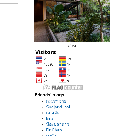
สวน
Friends' blogs
กระทาชา
Sudjarid_sai
ม่สลิ่ม
kira
น้องปลาดาว
Dr.Chan
บ่งบ๊ง