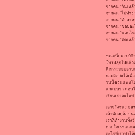
IN THE YEAR 2525 รายงาน ฝากอัพไว้บลอค
จากคน "กินเหล้
ก่อน อุอุ
จากคน "ไม่ทำงานบ
จะวันเกิดแล้ว
จากคน "ทำอาหารไ
4 มกรา
จากคน "ชอบอะไร
ชีวิตจะเจอแต่เรื่องแย่ๆใช่ไหม
จากคน "นอนไหน
ชีวิตเหี่ยๆ สัส กุเหนื่อ
จากคน "ติดเหล้
ขอบคุนโอกาส ที่ทำให้ได้ประสบการณ์
หลังเมา
NotBook ใหม่ เห่อมากมา
ขณะนี้เวลา 06
วันเก่าๆ
ทรปลุกไปแล้วตอน
เคมีได้เกรด 2 ดีใจโคดๆ
หืดกระหอบอาบน้ำ
รายงานจบเสร็จแล้วโว้
อมผิดก่ะได้เพื่
มันหมดหวังไปแล้ว แต่ถ้าพยายาม มันก็จะ
วันนี้ชวนแฟนโ
สำเร็จ
กแบบว่า สอนไปจ
รายงานจบ (ฝากอัพไว้ NotBook จะพัง)
เรียนเราจะไม่ทำ
ร้องเพลงงาน christmas
เอาจริงๆนะ อยา
มีเวลาไม่มาก งานโคตรเยอะ
เค้าพักอยู่ห้อง 
เราก็ทำงานทั้งวั
ท้องฟ้ายิ้ม แต่กุกลับร้องไห้ไม่หยุด
ตามใจเราและตาม
อยากกลับไปเป็นเด็ก part.1
อะไรที่เราทำให
จะมีอะไรแย่ไปก่านี้อีกไหม