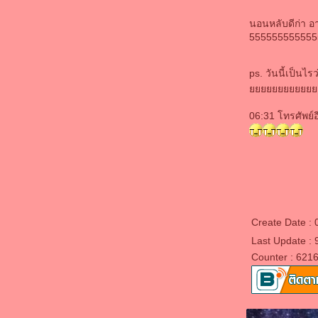
มาแล้วๆ มาปัดหยักใย่
นอนหลับดีก่า 
"กูรักมึง" เพื่อนรัก
555555555555
รักเพื่อน - เข้าใจคำว่า "ไม่มีเวลา" !?
กลับมากับสีสันบล๊อคใหม่ค๊า
ps. วันนี้เป็นไร
หายบ้าล่ะ
สุขใจจริงๆเล
ชีวิตต้องสู้
06:31 โทรศัพย์อ
ความตาย..ที่เราพยายามไปหามัน
เหนื่อยที่สุด
ฝากบ้านด้วยนะจ๊ะ
เหนื่อย ยุ่ง ไม่สบาย...
ินดีต้อนรับ บล๊อคของลิงน้อยนะค่ะ
Create Date :
Last Update : 
Counter : 621