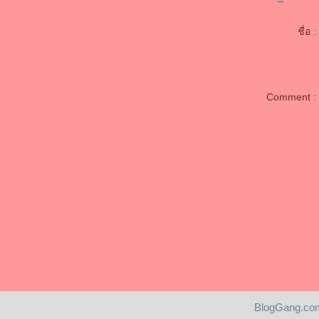
ชื่อ :
Comment :
BlogGang.com
Pantip.com
|
PantipMarket.com
|
Pantown.com
| © 2004
BlogGang.com
allrights 