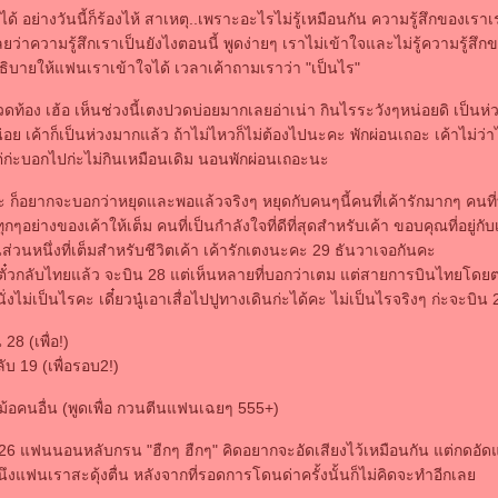
่ได้ อย่างวันนี้ก็ร้องไห้ สาเหตุ..เพราะอะไรไม่รู้เหมือนกัน ความรู้สึกของเราเ
เลยว่าความรู้สึกเราเป็นยังไงตอนนี้ พูดง่ายๆ เราไม่เข้าใจและไม่รู้ความรู้สึก
ิบายให้แฟนเราเข้าใจได้ เวลาเค้าถามเราว่า "เป็นไร"
ท้อง เฮ้อ เห็นช่วงนี้เตงปวดบ่อยมากเลยอ่าเน่า กินไรระวังๆหน่อยดิ เป็นห
ย เค้าก็เป็นห่วงมากแล้ว ถ้าไม่ไหวก็ไม่ต้องไปนะคะ พักผ่อนเถอะ เค้าไม่ว
่ก่ะบอกไปก่ะไม่กินเหมือนเดิม นอนพักผ่อนเถอะนะ
 ก็อยากจะบอกว่าหยุดและพอแล้วจริงๆ หยุดกับคนๆนี้คนที่เค้ารักมากๆ คนที่ท
ทุกๆอย่างของเค้าให้เต็ม คนที่เป็นกำลังใจที่ดีที่สุดสำหรับเค้า ขอบคุณที่อยู่กับเ
ส่วนหนึ่งที่เต็มสำหรับชีวิตเค้า เค้ารักเตงนะคะ 29 ธันวาเจอกันคะ
ื้อตั๋วกลับไทยแล้ว จะบิน 28 แต่เห็นหลายที่บอกว่าเตม แต่สายการบินไทยโดย
่นั่งไม่เป็นไรคะ เดี๋ยวนู๋เอาเสื่อไปปูทางเดินก่ะได้คะ ไม่เป็นไรจริงๆ ก่ะจะบิน
28 (เพื่อ!)
ับ 19 (เพื่อรอบ2!)
ม้อคนอื่น (พูดเพื่อ กวนตีนแฟนเฉยๆ 555+)
26 แฟนนอนหลับกรน "ฮืกๆ ฮืกๆ" คิดอยากจะอัดเสียงไว้เหมือนกัน แต่กดอัดแ
้งนึงแฟนเราสะดุ้งตื่น หลังจากที่รอดการโดนด่าครั้งนั้นก็ไม่คิดจะทำอีกเล