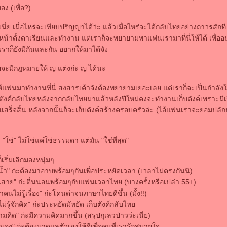
อง (เพื่อ?)
เนี่ย เมื่อไหร่จะเทียบปริญญาได้ว่ะ แล้วเมื่อไหร่จะได้กลับไทยอย่างถาวรสักที 
ั้งหน้าตั้งตาเรียนและทำงาน แต่เราก็จะพยายามพาแฟนเรามาที่นี่ให้ได้ เพื่ออน
าก็ยังมีกันและกัน อยากให้มาได้จัง
ทยจะมีกฎหมายให้ ญ แต่งก่ะ ญ ได้นะ
ห้แฟนมาทำงานที่นี่ สงสารเค้าจังต้องพยายามเยอะเลย แต่เราก็จะเป็นกำลังใจ
เก็บตังค์กลับไทยหลังจากกลับไทยมาแล้วหลังปีใหม่คงจะทำงานเก็บตังค์เพราะมี
เสร็จสิ้น หลังจากนั้นก็จะเก็บตังค์สร้างครอบครัวล่ะ (ไอ้แฟนเราจะยอมปลั
"ใช่" ไม่ใช่แค่ใช่ธรรมดา แต่มัน "ใช่ที่สุด"
็เริ่มเลิกมองหนุ่มๆ
้ำ" ก่ะต้องมาอาบพร้อมๆกันเพื่อประหยัดเวลา (เวลาไม่ตรงกันนิ)
สาย" ก่ะตื่นนอนพร้อมๆกับแฟนเวลาไทย (บางครั้งหรือเปล่า 55+)
นไม่รู้เรื่อง" ก่ะโดนด่าจนภาษาไทยดีขึ้น (มั้ง!!)
ม่รู้จักคิด" ก่ะประหยัดมัทยัด เก็บตังค์กลับไท
มคิด" ก่ะมีความคิดมากขึ้น (สรุปกุเลวป่าวว่ะเนี่ย)
วเอง" ก่ะต้องมาดูแลตัวเองให้ดีเพื่อคนที่เรารักสบายใจ