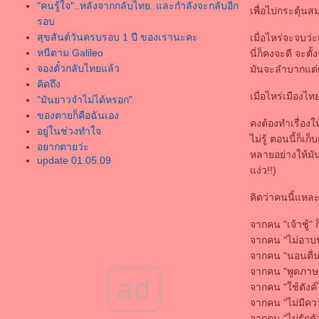
"คนรู้ใจ"..หลังจากกลับไทย..และกำลังจะกลับอีก
เพื่อไปกระตุ้นสม
รอบ
สุขสันต์วันครบรอบ 1 ปี ของเรานะคะ
เมื่อไหร่จะจบว่ะ
หนีตาม Galileo
นี่ก็คงจะดี จะต
จองตั๋วกลับไทยแล้ว
มันจะลำบากแต่เร
คิดถึง
เมื่อไหร่เมืองไ
"มันยาวจำไม่ได้หรอก"
ของตายก็คือฉันเอง
คงต้องทำเรื่องใ
อยู่ในช่วงทำใจ
ไม่รู้ ตอนนี้ก็
อยากตายว่ะ
หลายอย่างให้มัน
update 01.05.09
ง่ว!!)
ขอบคุณเหตุการณ์ต่างๆที่ผ่านมาที่ทำให้เด็กคน
นึงเข้มแข็งและโตขึ้นมากกว่าเดิม
คิดว่าคนนี้แหละ 
ไปเปิดพจนานกรมหาความหมายของ
"ประชาธิปไตย" ดิขอร้องว่าอย่ามาเรียกตัวเอง
จากคน "เจ้าชู้" ก
ว่า เรียกร้องประชาธิปไต
จากคน "ไม่อาบน
อยู่เมืองไทยอยู่อย่างเทวดา พอมาเยอรมันอยู่
จากคน "นอนตื่น
อย่างทาส
จากคน "พูดภาษาค
ad
update ชีวิตกันหน่อ
จากคน "ใช้ตังค์ไ
FsoulmateT
จากคน "ไม่มีควา
because "i love u"
จากคน "ไม่รักตั