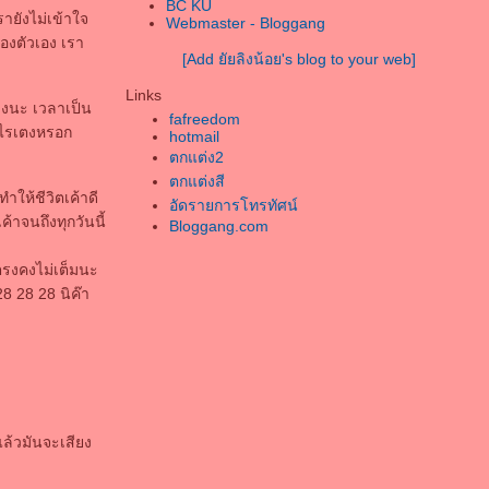
BC KU
ละเป็นคนสุดท้า
รายังไม่เข้าใจ
Webmaster - Bloggang
เธอคือคนเดียวในหัวใจ
ของตัวเอง เรา
[Add ยัยลิงน้อย's blog to your web]
อยากจะขอให้เธอโปรดจงรับฟัง คำๆนี้
ขอบคุณที่สวรรค์บันดาลนั้นส่งให้เราได้
Links
่วงนะ เวลาเป็น
เคียงคู่กัน
fafreedom
่าไรเตงหรอก
ความรักที่มีของคืนของเธอฉันคงรับไว้ใน
hotmail
ตกแต่ง2
จ
ตกแต่งสี
ละฉันยังคงเก็บไว้
ำให้ชีวิตเค้าดี
อัดรายการโทรทัศน์
หากวันใดที่เธอหมดหวังให้จำคำนั้นในใจ
ค้าจนถึงทุกวันนี้
Bloggang.com
ของฉัน
ที่ส่งถึงเธอ และคำๆนี้มันอาจมีความหมา
ตรงคงไม่เต็มนะ
 28 28 28 นิค๊า
ล้วมันจะเสียง