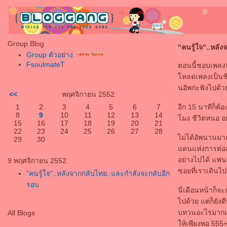
Group Blog
"คนรู้ใจ"..หลั
Group ตัวอย่าง
FsoulmateT
ตอนนี้ชอบเพลงน
หลดเพลงเป็นชีว
นอัพก่ะฟังไปด้
<<
พฤศจิกายน 2552
1
2
3
4
5
6
7
อีก 15 นาทีก็ต
8
9
10
11
12
13
14
มง ชีวิตหนอ อย
15
16
17
18
19
20
21
22
23
24
25
26
27
28
ไม่ได้อัพนานมาก
29
30
ดนแห่งการต่อสู้
อย่างไปได้ แฟนเ
9 พฤศจิกายน 2552
ซอยที่เราเดินไป
"คนรู้ใจ"..หลังจากกลับไทย..และกำลังจะกลับอีก
รอบ
นี่เดือนหน้าก็จ
ไปด้วย แต่ก็ยังด
บทวนอะไรมากเพร
All Blogs
ห้เพียงพอ 555+ 