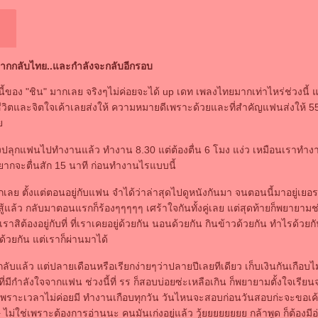
งจากกลับไทย..และกำลังจะกลับอีกรอบ
ี้ของ "ชิน" มากเลย จริงๆไม่ค่อยจะได้ up เดท เพลงไทยมากเท่าไหร่ช่วงนี
ิตและจิตใจเค้าเลยส่งให้ ความหมายดีเพราะด้วยและที่สำคัญแฟนส่งให้ 5
ว
้องปลุกแฟนไปทำงานแล้ว ทำงาน 8.30 แต่ต้องตื่น 6 โมง แง่ว เหมือนเราทำงา
ากจะตื่นสัก 15 นาที ก่อนทำงานไรแบบนี้
เลย ตั้งแต่ตอนอยู่กับแฟน จำได้ว่าล่าสุดไปดูหนังกันมา จนตอนนี้มาอยู่เยอรม
แล้ว กลับมาตอนแรกก็ร้องๆๆๆๆๆ เศร้าใจกันทั้งคู่เลย แต่สุดท้ายก็พยายามช่
ราสิต้องอยู่กับที่ ที่เราเคยอยู่ด้วยกัน นอนด้วยกัน กินข้าวด้วยกัน ทำไรด้วย
ด้วยกัน แต่เราก็ผ่านมาได้
ะกลับแล้ว แต่ปลายเดือนหรือเรียกง่ายๆว่าปลายปีเลยทีเดียว เก็บเงินกันเกือบไ
ีที่มีกำลังใจจากแฟน ช่วงนี้ที่ รร ก็สอบบ่อยซ่ะเหลือเกิน ก็พยายามตั้งใจเรีย
าะเวลาไม่ค่อยมี ทำงานเกือบทุกวัน วันไหนจะสอบก่อนวันสอบก่ะจะขอเค้า
ไม่ใช่เพราะต้องการอ่านนะ คนมันเก่งอยู่แล้ว วู้ยยยยยยยย กล้าพูด ก็ต้องมีอ