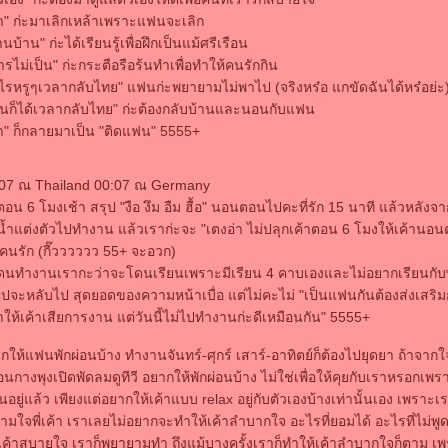
า" ก่ะมาเลิกเหล้าเพราะแฟนจะเลิก
้าน" ก่ะได้เรียนรู้เพื่อฝึกเป็นแม้ศรีเรือน
ม่เป็น" ก่ะกระตือรือร้นทำเพื่อทำให้คนรักกิน
หรูๆเวลากลับไทย" แฟนก่ะพยายามไม่พาไป (จริงหร๋อ แกขัดฉันได้หร๋อย่ะ
ก็ได้เวลากลับไทย" ก่ะต้องกลับบ้านและนอนกับแฟน
า" ก็กลายมาเป็น "ติดแฟน" 5555+
:07 ณ Thailand 00:07 ณ Germany
 6 โมงเช้า สรุป "งือ งึม อืม ฮื้อ" นอนตอนไปคะที่รัก 15 นาที แล้วหลังจา
แต่งตัวไปทำงาน แล้วเราก่ะจะ "เตงอ่า ไม่ปลุกเค้าตอน 6 โมงให้เค้านอนต่อ
อคนรัก (กี๊วววววว 55+ จะอวก)
ดนทำงานเรากะว่าจะโดนเรียนเพราะมีเรียน 4 คาบเองและไม่อยากเรียนกับพ
ะหลับไป สุดยอดของความหน้าเบื่อ แต่ไม่คะไม่ "เป็นแฟนกันต้องส่งเสร
ให้เค้าเสียการงาน แต่วันนี้ไม่ไปทำงานก่ะดีเหมือนกัน" 5555+
กให้แฟนพักผ่อนบ้าง ทำงานจันทร์-ศุกร์ เสาร์-อาทิตย์ก็ต้องไปยุดยา ถ้าจา
นอนกางพุงเปิดพัดลมดูทีวี อยากให้พักผ่อนบ้าง ไม่ใช่เพื่อให้คุยกับเราหรอกเพร
นอยู่แล้ว เพียงแต่อยากให้เค้าแบบ relax อยู่กับตัวเองบ้างเท่านั้นเอง เพราะเรา
ใจพี่เค้า เราเลยไม่อยากจะทำให้เค้าลำบากใจ อะไรที่ยอมได้ อะไรที่ไม่พูด
้เค้าสบายใจ เราก็พยายามทำ ถึงแม้บางครั้งเราก็ทำให้เค้าลำบากใจก็ตาม เ