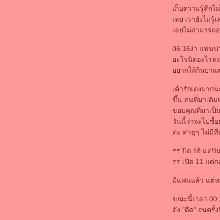
PW..Projekt..Privatsphäse Internet
เก็บความรู้สึกไม
ชีวิตกุเกิดมาเพื่อคนอื่นใช่ป่ะ..
เลย เรายังไม่รู้
เล่าสู้กันฟัง
เลยไม่สามารถอธ
หนึ่งนาทีของเราไม่เท่ากัน
06:16ง่า แฟนปวด
ห่างหายวงการไปนานมากมา
อะไรนิดอะไรหน่อ
อุ่นใจ..ที่มีเธอ
อยากให้กินยาแต
เด็กไทยไม่ยอมแพ้อะไรง่ายๆหรอก
ความรักทำให้โลกสดใจจริงป่าว
เค้ารักเตงมากนะ
มันเป็นสิ่งที่เลวร้ายมากในชีวิตลิงน้อ
ขึ้น คนที่มาเติม
ครบรอบหนึ่งเดือนแล้วนะที่เราคบกัน
ขอบคุณที่มาเป็น
ลิงน้อยต้อนรับเดือนแห่งความรักค๊า
วันนี้ว่าจะไปซ
เมื่อไหร่..ชีวิตลิงน้อยจะเปลี่ยนสีสักที
คะ สาธุๆ ไม่มีที
ลิงน้อยระลึกชาติในวัยเด็ก
บ้าๆบอๆภาษาลิงน้อ
รร ปิด 18 แต่บิน 
mix หลังวันเกิด
รร เปิด 11 แต่กล
happy birthday to ME
คนที่ใช่ ในวันที่ผิด
มีแฟนแล้ว แต่ห
ลิงน้อยกลับมากับอาการ "in love"
คำขอโทษที่ไม่มีความหมา
ขณะนี้เวลา 00:
happy birthday! น้องสาว
ดัง "ตืด" จนครั
สอบตกเฮิทกว่าอกหัก