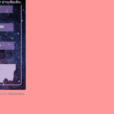
อ่านเพิ่มเติม
orward_ios
ed by 
GliaStudios
Unmute