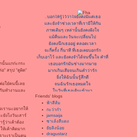
A song for you
..บอกให้รู้ไว้ว่าใจยังคงมีแต่เธอ
ละยังจำช่วงเวลาที่เรามีให้กัน
)
ภาพเดิมๆ เหล่านั้นยังคงฝังใจ
ม้คืนและวันจะเปลี่ยนไป
ังคงนึกเธออยู่ ตลอดเวลา
จะกี่ครั้ง กี่นาที ที่เธอเคยบอกรัก
เก็บเอาไว้ และยังคงจำได้จนขึ้นใจ คำที่
เธอบอกรักมันช่างมากมา
กนั้นแกก่ะกระ
มากเกินเสียจนเกินคำว่ารัก
" สรุป "ตูผิด"
ิ่งให้ฉันนั้นรู้สึกดี
จนฉันรักเธอหมดใจ
่อใย๋คนนี้เล
นวันที่เธอเดินเข้ามา
ิมกันทำงานและ
ชีวิตฉันนั้นก็เริ่มเปลี่ยนไป
Friends' blogs
จากคนที่เคยเป็นคนไม่ดีอยู่
ฟ้าสีส้ม
ที่ตอนที่เธอเดินเข้ามาในชีวิต
กใจเรานะอยากให้
กะว่าก๋า
เธอทำให้ฉันเรียนรู้ว่า
าะยังไงวันเสาร์
jamsaija
ความสุขที่แท้จริงเป็นอย่างไร
ซาเล้งสีแดง
รู้ว่าเค้าต้อง
ิ่งนานวันไปยิ่งรักกัน
ัยลิงน้อ
ให้เค้าคิดมาก
dragustarz
เธอคือตัวจริงที่ฉันรอ
พราะเราเป็นคน