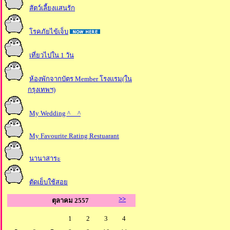
สัตว์เลี้ยงแสนรัก
รคภัยไข้เจ็บ
เที่ยวไปใน 1 วัน
ห้องพักจากบัตร Member โรงแรม(ใน
กรุงเทพฯ)
My Wedding ^__^
My Favourite Rating Restuarant
นานาสาระ
ตัดเย็บใช้สอ
>>
ตุลาคม 2557
1
2
3
4