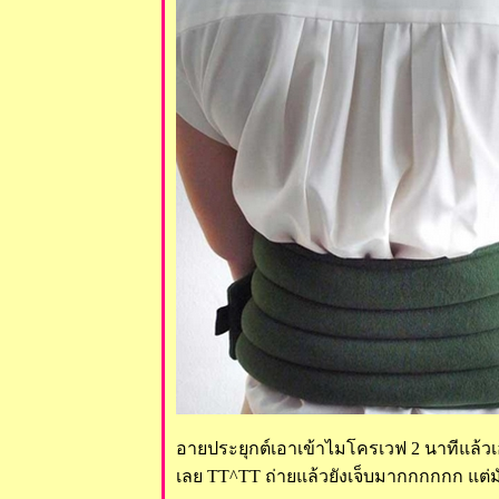
อายประยุกต์เอาเข้าไมโครเวฟ 2 นาทีแล้วเอา
เลย TT^TT ถ่ายแล้วยังเจ็บมากกกกกก แต่มัน