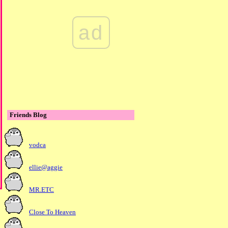
รคคอพอก หรือโรคของต่อม
ไทรอยด์
ad
ผื่นแพ้
ภูมิแพ้
Friends Blog
vodca
ellie@aggie
MR.ETC
Close To Heaven