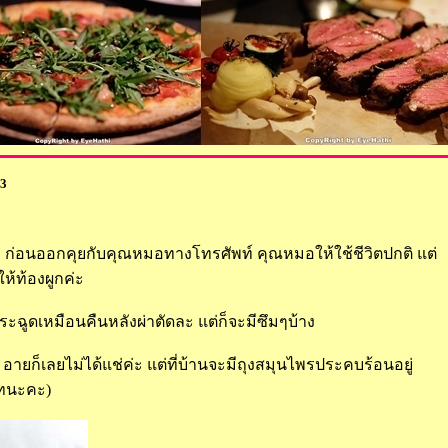
 3
น ก่อนออกคุยกับคุณหมอทางโทรศัพท์ คุณหมอให้ใช้ชีวิตปกติ แต่
้ท้องผูกค่ะ
ะฉูดเหมือนคืนหลังผ่าตัดละ แต่ก็จะมีซึมๆบ้าง
ายก็เลยไม่ได้แช่ค่ะ แต่ที่บ้านจะมีถุงสมุนไพรประคบร้อนอยู่
็ทนะคะ)