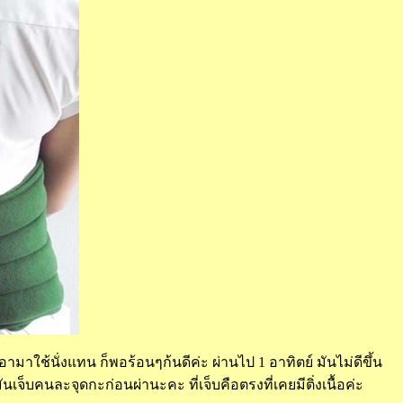
มาใช้นั่งแทน ก็พอร้อนๆก้นดีค่ะ ผ่านไป 1 อาทิตย์ มันไม่ดีขึ้น
เจ็บคนละจุดกะก่อนผ่านะคะ ที่เจ็บคือตรงที่เคยมีติ่งเนื้อค่ะ