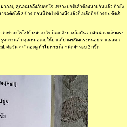
อยู่ คุณหมอถึงกับตกใจ เพราะปกติเค้าต้องหายกันแล้ว ถ้ายัง
ารถตัดได้ 2 ข้าง ตอนนี้ตัดไปข้างนึงแล้วก็เหลืออีกข้างค่ะ ซีดสิ
ว่าทำอะไรไปบ้างผ่าอะไร ก็เลยถึงบางอ้อกันว่า มันน่าจะเจ็บตรง
าดของรูทวารแล้ว คุณหมอเลยให้ยาแก้ปวดชนิดแรงหน่อย ท
าแผลมา
l. ต่อวัน ><" ลองดู ถ้าไม่หาย ก็มานัดผ่ารอบ 2 กรี๊ด