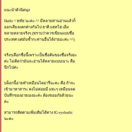
นะนำตัวนิดนุง
Hathi = หทัย นะคะ ^^ มีหลายท่านอ่านแล้วก็
ออกเสียงแตกต่างกันไป ฮาติ แฮทไฮ เอิ่ม
หลายหลายจริงๆ (ทราบว่าควรเขียนแบบชื่อ
ประเทศ แต่มันซ้ำกะท่านอื่นได้ง่ายอะค่ะ ^^)
จริงๆเลือกชื่อนี้เพราะเป็นชื่อต้นของชื่อจริงอะ
ค่ะ ไม่คิดว่ามันจะอ่านได้หลายแบบเนาะ ลืม
นึกไปค่ะ
บล็อกนี้อายทำเหมือนไดอารี่นะคะ คือ ถ้าจะ
เข้ามาหาสาระ คงไม่ค่อยมี แหะๆ เหมือนจด
บันทึกของอายเองอะค่ะ ต้องขออภัยด้วยนะ
คะ
สามารถติดตามเพิ่มเติมได้ทาง IG eyehathi
นะคะ