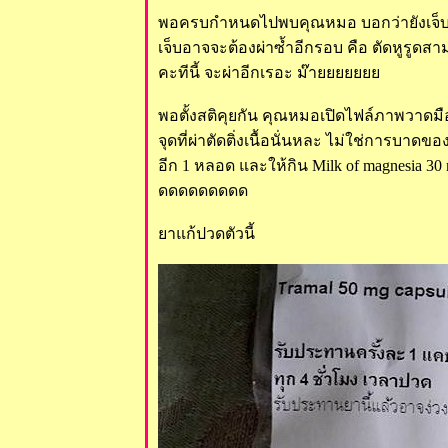
พอครบกำหนดไปพบคุณหมอ บอกว่ายังเจ็บมาก
เจ็บอาจจะต้องผ่าซ้ำอีกรอบ คือ ตัดหูรูดสาม
คะทีนี้ จะผ่าอีกเรอะ ม๊า
พอตั้งสติคุยกัน คุณหมอเปิดไฟล์ภาพวาดมือ
จุดที่ผ่าตัดติ่งเนื้อนั่นหละ ไม่ใช่การบ
อีก 1 หลอด และให้กิน Milk of magnesia 30 m
ดดดดดดดดด
าแก้ปวดตัวนี้