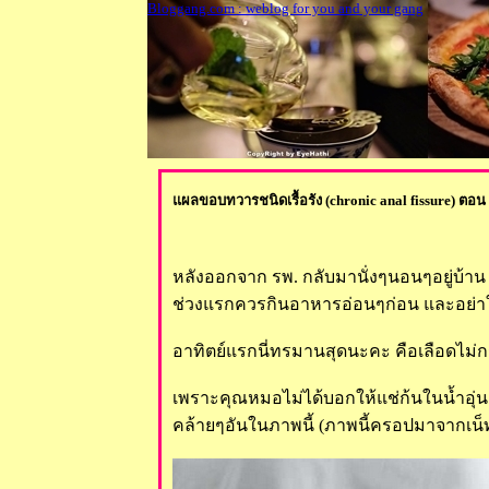
Bloggang.com : weblog for you and your gang
ผลขอบทวารชนิดเรื้อรัง (chronic anal fissure) ตอน
หลังออกจาก รพ. กลับมานั่งๆนอนๆอยู่บ้า
ช่วงแรกควรกินอาหารอ่อนๆก่อน และอย่าให
อาทิตย์แรกนี่ทรมานสุดนะคะ คือเลือดไม่กร
เพราะคุณหมอไม่ได้บอกให้แช่ก้นในน้ำอุ่น อ
คล้ายๆอันในภาพนี้ (ภาพนี้ครอปมาจากเน