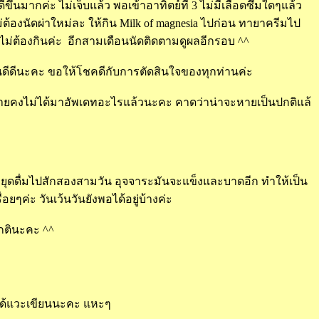
้นมากค่ะ ไม่เจ็บแล้ว พอเข้าอาทิตย์ที่ 3 ไม่มีเลือดซึมใดๆแล้ว
่ต้องนัดผ่าใหม่ละ ให้กิน
Milk of magnesia ไปก่อน ทายาครีมไป
ไม่ต้องกินค่ะ อีกสามเดือนนัดติดตามดูผลอีกรอบ ^^
นดีดีนะคะ ขอให้โชคดีกับการตัดสินใจของทุกท่านค่ะ
้อายคงไม่ได้มาอัพเดทอะไรแล้วนะคะ คาดว่าน่าจะหายเป็นปกติแล้
้าหยุดดื่มไปสักสองสามวัน อุจจาระมันจะแข็งและบาดอีก ทำให้เป็น
ื่อยๆค่ะ วันเว้นวันยังพอได้อยู่บ้างค่ะ
ปกตินะคะ ^^
ม่ได้แวะเขียนนะคะ แหะๆ