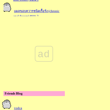
ผลขอบทวารชนิดเรื้อรัง (chronic
anal fissure) ตอน 2
ผลขอบทวารชนิดเรื้อรัง (chronic
anal fissure) ตอน 1
รคคอพอก หรือโรคของต่อม
ไทรอยด์
ad
ผื่นแพ้
ภูมิแพ้
Friends Blog
vodca