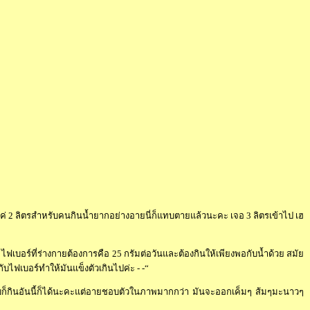
่ 2 ลิตรสำหรับคนกินน้ำยากอย่างอายนี่ก็แทบตายแล้วนะคะ เจอ 3 ลิตรเข้าไป เฮ
ไฟเบอร์ที่ร่างกายต้องการคือ 25 กรัมต่อวันและต้องกินให้เพียงพอกับน้ำด้วย สมั
กับไฟเบอร์ทำให้มันแข็งตัวเกินไปค่ะ - -“
ก็กินอันนี้ก็ได้นะคะแต่อายชอบตัวในภาพมากกว่า มันจะออกเค็มๆ ส้มๆมะนาวๆ