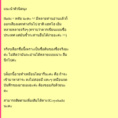
นะนำตัวนิดนุง
Hathi = หทัย นะคะ ^^ มีหลายท่านอ่านแล้วก็
ออกเสียงแตกต่างกันไป ฮาติ แฮทไฮ เอิ่ม
หลายหลายจริงๆ (ทราบว่าควรเขียนแบบชื่อ
ประเทศ แต่มันซ้ำกะท่านอื่นได้ง่ายอะค่ะ ^^)
จริงๆเลือกชื่อนี้เพราะเป็นชื่อต้นของชื่อจริงอะ
ค่ะ ไม่คิดว่ามันจะอ่านได้หลายแบบเนาะ ลืม
นึกไปค่ะ
บล็อกนี้อายทำเหมือนไดอารี่นะคะ คือ ถ้าจะ
เข้ามาหาสาระ คงไม่ค่อยมี แหะๆ เหมือนจด
บันทึกของอายเองอะค่ะ ต้องขออภัยด้วยนะ
คะ
สามารถติดตามเพิ่มเติมได้ทาง IG eyehathi
นะคะ