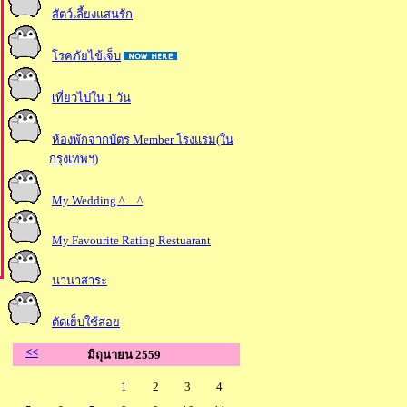
สัตว์เลี้ยงแสนรัก
รคภัยไข้เจ็บ
เที่ยวไปใน 1 วัน
ห้องพักจากบัตร Member โรงแรม(ใน
กรุงเทพฯ)
My Wedding ^__^
My Favourite Rating Restuarant
นานาสาระ
ตัดเย็บใช้สอ
<<
มิถุนายน 2559
1
2
3
4