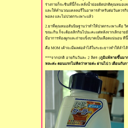
ร่างกายก็จะชินที่นี้ก็จะหลั่งน้ำย่อยผิดปกติคุณห
ละให้คำนวณแคลลอรี่ในอาหารสำหรับต่อวันควรกินแค่
พอลง และไม่ปวดกระเพาะแล้ว
2.ยาที่คุณหมอสันนิษฐานว่าทำให้ปวดกระเพาะคือ วิ
ขณะกิน ก็จะต้องเลิกกินไปนะคะแต่หลังจากเลิกอายยั
มีอาการท้องผูกและถ่ายแข็งบาดเป็นเลือดแน่นอน ทีน
คือ
MOM เค้าจะมีผลต่อลำไส้ในระยะยาวทำให้ลำไส้ขี
***จากปกติ อายกินวันละ 2 ลิตร (
ภูมิแพ้หายขึ้นมา
หละค่ะ ตอนแรกไม่คิดว่าหายค่ะ ผ่านไป 5 เดือนกับการ