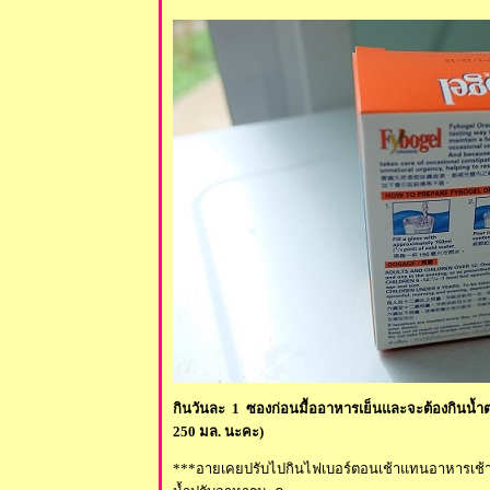
กินวันละ 1 ซองก่อนมื้ออาหารเย็นและจะต้องกินน้ำ
250 มล. นะคะ)
***อายเคยปรับไปกินไฟเบอร์ตอนเช้าแทนอาหารเช้า ไ