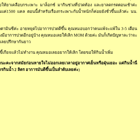
มอเลยให้ยาเคลือบกระเพาะ มาล็อกซ์ มากินช่วงที่ปวดท้อง และยาลดกรดตอนเช้าค่ะ
1500 แคล ตอนนี้สำหรับเรื่องกระเพาะกับน้ำหนักก็ค่อยยังชั่วขึ้นแล้วค่ะ นน.
ตตามินซีค่ะ อายหยุดไปอาการปวดดีขึ้น คุณหมอบอกว่าคนแพ้จะแพ้ใน 3-5 เดือน
งมีอาการปวดอีกอยู่บ้าง คุณหมอเลยให้เลิก
MOM ด้วยค่ะ มันก็เกิดปัญหาละว่าจะ
ี้เลยปรึกษากันยาว
้เกียจแล้วไม่ทำงาน คุณหมอเลยอยากให้เลิก โดยขอให้กินน้ำเพิ่ม
กนะคะจากสมัยก่อนหายใจไม่ออกเลยเวลาอยู่อากาศเย็นหรือฝุ่นเยอะ แค่กินน้ำนี่
กินน้ำ 2 ลิตร อาการมันดีขึ้นเป็นลำดับเลยค่ะ
)