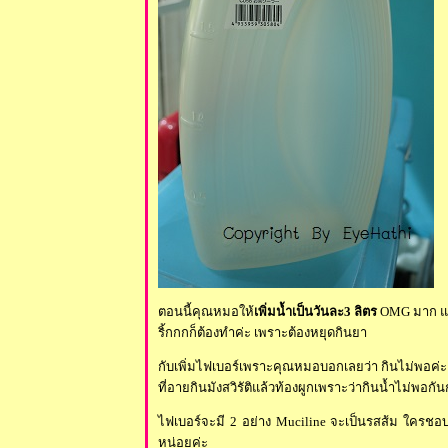
ตอนนี้คุณหมอให้
เพิ่มน้ำเป็นวันละ3 ลิตร
OMG มาก แค
ริ้กกกก็ต้องทำค่ะ เพราะต้องหยุดกินยา
กับเพิ่มไฟเบอร์เพราะคุณหมอบอกเลยว่า กินไม่พอค่ะ 
ที่อายกินมังสวิรัติแล้วท้องผูกเพราะว่ากินน้ำไม่พอกัน
ไฟเบอร์จะมี 2 อย่าง
Muciline จะเป็นรสส้ม ใครชอบ
หน่อยค่ะ