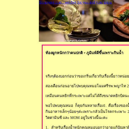
Bloggang.com : weblog for you and your gang
ท้องผูกหนักกว่าคนปกติ + ภูมิแพ้ดีขึ้นเพราะกินน้ำ
จริงๆต้องบอกก่อนว่าขอเกริ่นเกี่ยวกับเรื่องนี้ยาวหน่
สองเดือนก่อนอายไปพบคุณหมอโฉมศรีรพ.พญาไท 2 
เหมือนคนหยิกที่กระเพาะแต่ไม่ได้ถึงขนาดหยิกบิด
พอไปพบคุณหมอ ก็คุยกันหลายเรื่อง1. คือเรื่องของน
กินอาหารเล็กๆน้อยๆค่ะเพราะกลัวเป็นโรคกระเพาะ
วิตตามินซี และ
MOM
อยู่ในช่วงนี้นะคะ
1. สำหรับเรื่องน้ำหนักคุณหมอบอกว่าอายแก้ปัญหาผิด