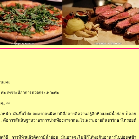
อยนะคะ
ค่ะ เพราะมีอาการปวดกระเพาะค่ะ
นะคะ
^^
้ำหนัก มันขึ้นไปเยอะมากจนผิดปกติคืออายคิดว่าพอรู้สึกหิวและมีน้ำย่อย ก็คอ
 2. คือการสันนิษฐานว่าอาการปวดท้องมาจากอะไรเพราะอายกินยารักษาไทรอยด์
วิธี การที่หิวแล้วคิดว่ามีน้ำย่อย มันอาจจะไม่มีก็ได้พอกินอาหารไปบ่อยๆเข้า