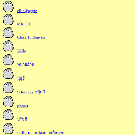
ellie@aggie
MR.ETC
Close To Heaven
บ่งบ๊ง
ทนายอ้วน
นู๋ยู้ฮู้
Schnuggy ชนุ๊กกี้
phanet
ปรัซซี่
บาบิบูเบะ...แปลงกายเป็นบูริน