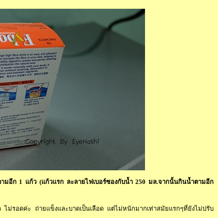
ตามอีก 1 แก้ว (แก้วแรก ละลายไฟเบอร์ซองกับน้ำ 250 มล.จากนั้นกินน้ำตามอีก
ม่รอดค่ะ ถ่ายแข็งและบาดเป็นเลือด แต่ไม่หนักมากเท่าสมัยแรกๆที่ยังไม่ปรับ