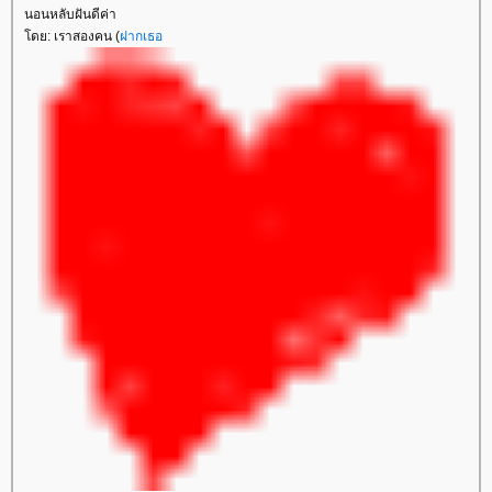
นอนหลับฝันดีค่า
ดย: เราสองคน (
ฝากเธอ