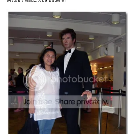
ครเอ่ย ? ตอบ...เจมส์ บอนด์ จ้า