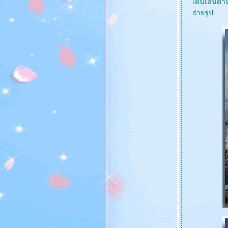
เดินเล่นตาม
Buckingham Palace)
ถ่ายรูป
เที่ยว...ลอนดอน (ตอนที่ 1 Big Ben and House
Of Parliament)
ตั้งแต่เช้าจรด...เย็นที่พระราชวังวินเซอร์
Windsor Castle
ไปเที่ยว...Lepe Country Park...กันค่ะ
ก้าวแรก.....ณ ผืนแผ่นดินประเทศอังกฤษ (ของ
คุณนายแม่)
A Journey....to London Part IV (.....Trip to
British Musuem.....)
A Journey....to London Part III (.....Trip to
London Eye.....)
A Journey....to London Part II (.....Trip to
Hamleys.....)
A Journey....to London Part I (....Trip to
Regent Street and Oxford Street ....)
เรื่องเล่า(บ่น).....ก่อนไปลอนดอน