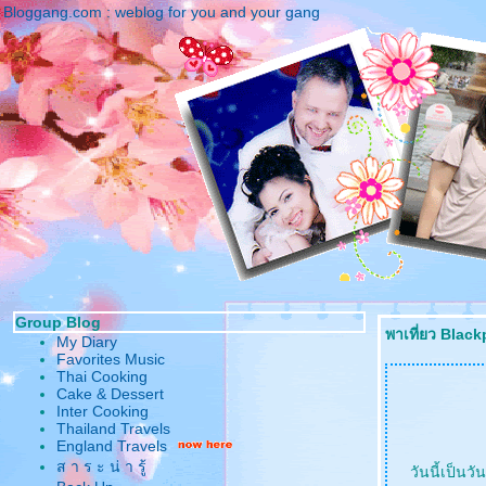
Bloggang.com : weblog for you and your gang
Group Blog
พาเที่ยว Black
My Diary
Favorites Music
Thai Cooking
Cake & Dessert
Inter Cooking
Thailand Travels
England Travels
ส า ร ะ น่ า รู้
วันนี้เป็นว