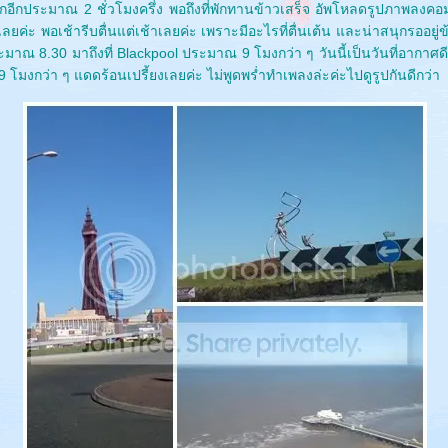
พักอีกประมาณ 2 ชั่วโมงครึ่ง พอถึงที่พักทานข้าวเสร็จ อัพโหลดรูปภาพลงคอ
ลยค่ะ พอเช้ารีบตื่นแต่เช้าเลยค่ะ เพราะมีอะไรที่ตื่นเต้น และน่าสนุกรออยู่
ะมาณ 8.30 มาถึงที่ Blackpool ประมาณ 9 โมงกว่า ๆ วันนี้เป็นวันที่อากาศด
 โมงกว่า ๆ แดดร้อนเปรี้ยงเลยค่ะ ไม่พูดพร่ำทำเพลงล่ะค่ะไปดูรูปกันดีกว่า