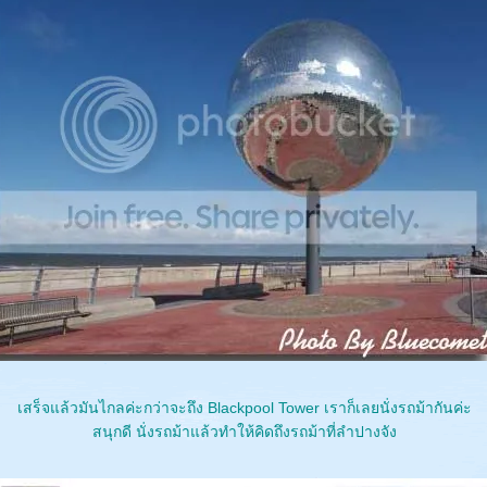
เสร็จแล้วมันไกลค่ะกว่าจะถึง Blackpool Tower เราก็เลยนั่งรถม้ากันค่ะ
สนุกดี นั่งรถม้าแล้วทำให้คิดถึงรถม้าที่ลำปางจัง