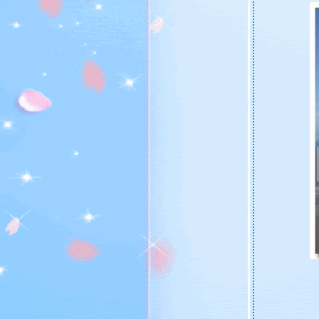
ชวนเที่ยว Somerleyton Hall (บ้านผีสิง)
มาชวนล่องเรือที่ Horning
Arrived at Great Yarmouth (Hopton....ที่พัก
ของเรา)
ฮอลิเดย์ที่ไบรตัน (Holiday at Brighton)
พาคุณแม่ไหว้พระ ทำบุญ ณ วัดพุทธปทีป กรุง
ลอนดอน
เที่ยวเกาะ Isle of Wight ตอน 5 (ทานอาหารค่ำ
ชมพระอาทิตย์ตก และพระจันทร์ขึ้น)
เที่ยวเกาะ Isle of Wight ตอน 4 (Carisbrooke
Castle)
เที่ยวเกาะ Isle of Wight ตอน 3 (Ventnor
Botanic Garden)
เที่ยวเกาะ Isle of Wight ตอน 2 (Shanklin
Chine)
เที่ยวเกาะ Isle of Wight ตอน 1 (เริ่มต้นการเดิน
ทางโดย Ferry)
ชีพจรลงเท้า พาไปเที่ยว...Portsmouth
เที่ยว Dorset (Blue Pool and Durdel Door)
วะเที่ยว Stonehenge ก่อนกลับบ้าน
ชวนเที่ยวเมือง Bath