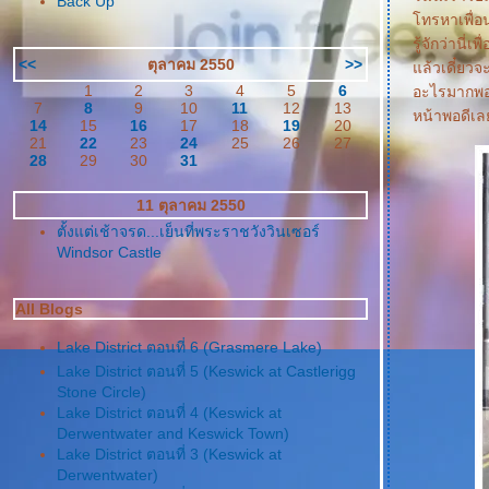
Back Up
ทรหาเพื่อน
รู้จักว่านี
<<
ตุลาคม 2550
>>
ล้วเดี๋ยวจะ
1
2
3
4
5
6
อะไรมากพอ
7
8
9
10
11
12
13
หน้าพอดีเล
14
15
16
17
18
19
20
21
22
23
24
25
26
27
28
29
30
31
11 ตุลาคม 2550
ตั้งแต่เช้าจรด...เย็นที่พระราชวังวินเซอร์
Windsor Castle
All Blogs
Lake District ตอนที่ 6 (Grasmere Lake)
Lake District ตอนที่ 5 (Keswick at Castlerigg
Stone Circle)
Lake District ตอนที่ 4 (Keswick at
Derwentwater and Keswick Town)
Lake District ตอนที่ 3 (Keswick at
Derwentwater)