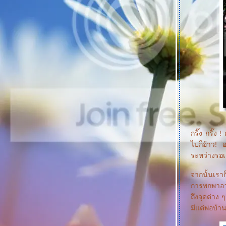
วันหยุดพากันเที่ยว Devon ตอน 2
วันหยุดพากันเที่ยว Devon ตอน 1
ชวนเที่ยวสวนสัตว์ ... Longleat
พาเที่ยว Brighton ตอน 2
พาเที่ยว Brighton ตอน 1
เที่ยว...สวนสัตว์ Marwell Zoo กันมั๊
มาชวนไปเก็บสตอร์เบอรี่กันจ้า (Stawberry
Picking)
วันว่าง ๆ สบาย ๆ ในสวนสาธารณะ (Common
Park)
ปิดท้ายเที่ยว...ลอนดอน (มีทติ้งที่บ้าน หมอนัท
หรือ The Miller)
กริ๊ง กริ๊ง
เที่ยว...ลอนดอน (ตอนที่ 7 Harrods and
ไปก็อ้าว! 
Kensington Palace)
เที่ยว...ลอนดอน (ตอนที่ 6 ล่องแม่น้ำเทมส์ และ
ระหว่างรอเ
London Eye)
เที่ยว...ลอนดอน (ตอนที่ 5 St Paul Cathedral
จากนั้นเราก
and Millennium Bridge)
การพกพาอาว
เที่ยว...ลอนดอน (ตอนที่ 4 ดูพระอาทิตย์ตกที่
ถึงจุดต่าง 
Tower Bridge)
มีแต่พ่อบ้า
เที่ยว...ลอนดอน (ตอนที่ 3 Admiralty Arch and
Trafalgar Square)