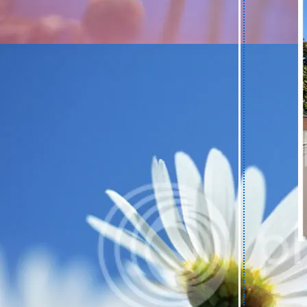
เที่ยว...ลอนดอน (ตอนที่ 2 St Jame's Park และ
Buckingham Palace)
เที่ยว...ลอนดอน (ตอนที่ 1 Big Ben and House
Of Parliament)
ตั้งแต่เช้าจรด...เย็นที่พระราชวังวินเซอร์
Windsor Castle
ไปเที่ยว...Lepe Country Park...กันค่ะ
ก้าวแรก.....ณ ผืนแผ่นดินประเทศอังกฤษ (ของ
คุณนายแม่)
A Journey....to London Part IV (.....Trip to
British Musuem.....)
A Journey....to London Part III (.....Trip to
London Eye.....)
A Journey....to London Part II (.....Trip to
Hamleys.....)
A Journey....to London Part I (....Trip to
Regent Street and Oxford Street ....)
เรื่องเล่า(บ่น).....ก่อนไปลอนดอน