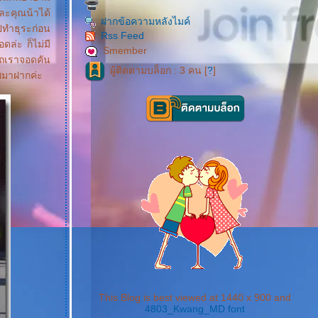
ละคุณน้าได้
ฝากข้อความหลังไมค์
ไปทำธุระก่อน
Rss Feed
ดล่ะ ก็ไม่มี
Smember
รถเราจอดคัน
ผู้ติดตามบล็อก : 3 คน [
?
]
าพมาฝากค่ะ
This Blog is best viewed at 1440 x 900 and
4803_Kwang_MD font