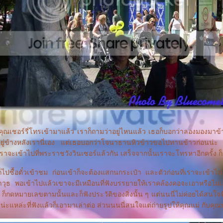
 ! คุณเชอร์รี่โทรเข้ามาแล้ว เราก็ถามว่าอยู่ไหนแล้ว เธอก็บอกว่าลองมองมาข้
อยู่ข้างหลังเรานี่เอง แต่เธอบอกว่าโจนาธานหิวข้าวขอไปทานข้าวก่อนน่ะ 
ราจะเข้าไปที่พระราชวังวินเซอร์แล้วกัน เสร็จจากนั้นเราจะโทรหาอีกครั้ง ก็
็ไปซื้อตั๋วเข้าชม ก่อนเข้าก็จะต้องแสกนกระเป๋า และตัวก่อนที่เราจะเข้าไป 
ุธ พอเข้าไปแล้วเขาจะมีเหมือนที่ฟังบรรยายให้เราคล้องคอจะเอาหรือไม่เ
ๆ ก็กดหมายเลขตามนั้นและก็ฟังประวัติของสิ่งนั้น ๆ แต่นนนี่ไม่ค่อยได้สนใจฟั
นน่ะแหล่ะที่ฟังแล้วก็เอามาเล่าต่อ ส่วนนนนี่สนใจแต่ถ่ายรูปให้คุณแม่ กับคุ