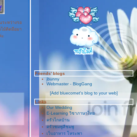
ในระหว่างรอ
ดไม้ติดมือมา
ค่ะ
Friends' blogs
jbunny
Webmaster - BlogGang
[Add bluecomet's blog to your web]
Links
Our Wedding
E-Learning วิชาภาษาไท
ครัวไกลบ้าน
ครัวชมพู่สีชมพู
เว็บอาหาร โหระพา