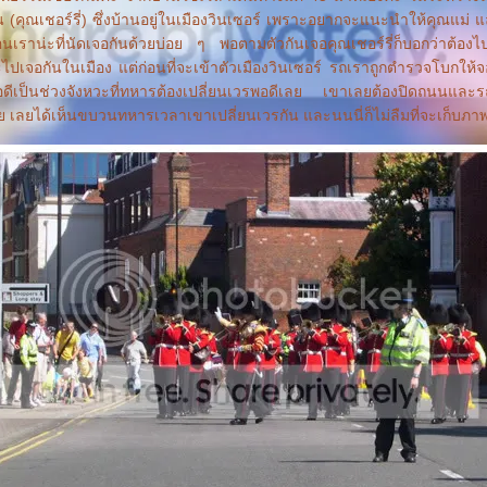
 (คุณเชอร์รี่) ซึ่งบ้านอยู่ในเมืองวินเซอร์ เพราะอยากจะแนะนำให้คุณแม่ แ
่เพื่อนเราน่ะที่นัดเจอกันด้วยบ่อย ๆ พอตามตัวกันเจอคุณเชอร์รี่ก็บอกว่าต้อง
ไปเจอกันในเมือง แต่ก่อนที่จะเข้าตัวเมืองวินเซอร์ รถเราถูกตำรวจโบกให้จอ
ดีเป็นช่วงจังหวะที่ทหารต้องเปลี่ยนเวรพอดีเลย เขาเลยต้องปิดถนนและ
ย เลยได้เห็นขบวนทหารเวลาเขาเปลี่ยนเวรกัน และนนนี่ก็ไม่ลืมที่จะเก็บภ