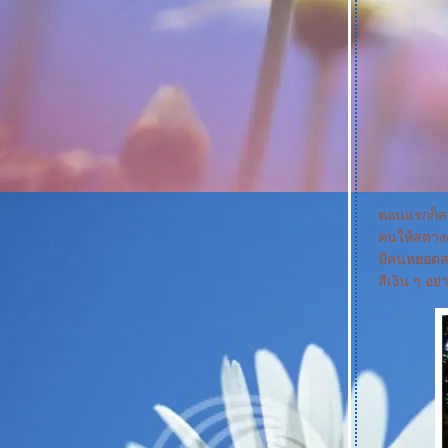
เที่ยวสวนป่า ปั่นจักรยานน้ำที่ Fritton Lake
ชวนเที่ยว Somerleyton Hall (บ้านผีสิง)
มาชวนล่องเรือที่ Horning
Arrived at Great Yarmouth (Hopton....ที่พัก
ของเรา)
ฮอลิเดย์ที่ไบรตัน (Holiday at Brighton)
พาคุณแม่ไหว้พระ ทำบุญ ณ วัดพุทธปทีป กรุง
ลอนดอน
เที่ยวเกาะ Isle of Wight ตอน 5 (ทานอาหารค่ำ
ชมพระอาทิตย์ตก และพระจันทร์ขึ้น)
ตอนแรกก็สงส
เที่ยวเกาะ Isle of Wight ตอน 4 (Carisbrooke
คนให้สตางค์
Castle)
เที่ยวเกาะ Isle of Wight ตอน 3 (Ventnor
มีคนหยอดสต
Botanic Garden)
สีเงิน ๆ อย่า
เที่ยวเกาะ Isle of Wight ตอน 2 (Shanklin
Chine)
เที่ยวเกาะ Isle of Wight ตอน 1 (เริ่มต้นการเดิน
ทางโดย Ferry)
ชีพจรลงเท้า พาไปเที่ยว...Portsmouth
เที่ยว Dorset (Blue Pool and Durdel Door)
วะเที่ยว Stonehenge ก่อนกลับบ้าน
ชวนเที่ยวเมือง Bath