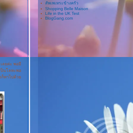
สัพเพเหระข้างครัว
Shopping Belle Maison
Life in the UK Test
BlogGang.com
 เลยค่ะ พอมี
ันเป็นโลหะพอ
ัวก็ทาไปด้ว