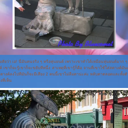
ัยว่า เอ! นี่มันคนจริง ๆ หรือหุ่นยนต์ เพราะเขาทำได้เหมือนหุ่นยนต์มาก ๆ
 เขาก็จะรู้เขาก็จะขยับทีหนึ่ง สาเหตุที่เขารู้ก็คือ จานที่เขาใช้ใส่สตางค์ม
างค์ลงไปทีมันก็จะมีเสียง 2 คนนี้เขาไม่ลืมตาน่ะค่ะ หลับตาตลอดและทั้งต
งที่เห็น