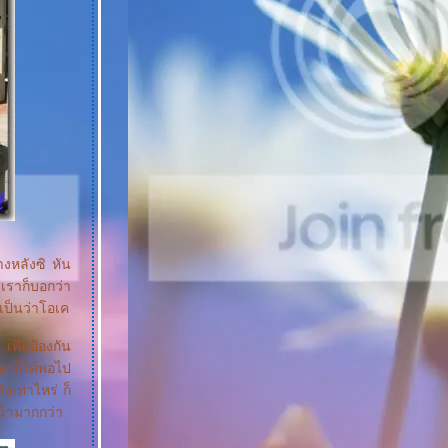
างหลังซิ หัน
เราก็บอกว่า
เป็นว่าโอเค
เพื่อป้องกัน
อาก็ได้พอไป
งเท่าไหร่ ก็
ณน้ามากกว่า