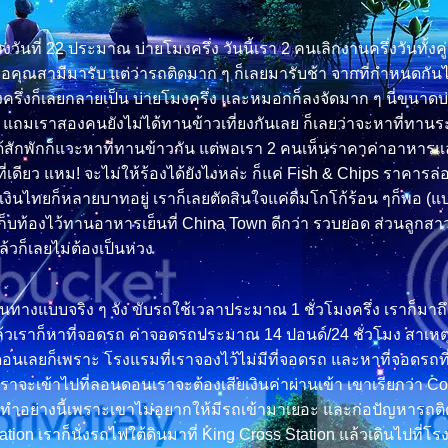
างวันที่ 22 ประมาณ บ่ายโมงครึ่ง วันนี้เรา 2 คนเลิกงานครึ่งวันทั้งคู
็รอคุณสามีมารับ แต่ว่ารถติดมาก ๆ ก็เลยมารับช้า จากที่กำหนดกันไ
ครึ่งก็เลยกลายเป็น บ่ายโมงครึ่ง และหมอกก็ลงจัดมาก ๆ นี่ขนาดบ
ะ แถมเราสองคนยังไม่ได้ทานข้าวเที่ยงกันเลย ก็เลยว่าจะหาที่ทาน
สักพักก็แวะหาที่ทานข้าวกัน แต่พอเรา 2 คนเห็นราคาค่าอาหารแล
ยที่เดียว แหม! จะไม่ให้ร้องได้ยังไงหล่ะ ก็แค่ Fish & Chips ราคารล
นเงินไทยก็หลายบาทอยู่ เราก็เลยตัดสินใจแค่ดื่มโกโก้ร้อน ๆก็พอ (แ
งเก็บท้องไว้ทานอาหารเย็นที่ China Town ดีกว่า รวบยอด ส่วนลูก
วก็เลยไม่ต้องเป็นห่วง
ดินทางแบบจริง ๆ จัง ขับรถใช้เวลาประมาณ 1 ชั่วโมงครึ่ง เราก็มาถึง
วเราก็หาที่จอดรถ ค่าจอดรถประมาณ 14 ปอนด์/24 ชั่วโมง สาเหตุท
ดอนเลยก็เพราะ โรงแรมที่เราจองไว้ไม่มีที่จอดรถ และหาที่จอดรถที
าเราจะเข้าไปที่ลอนดอนเราจะต้องเสียเงินค่าผ่านเข้า เขาเรียกว่า C
าทำอย่างนี้เพราะเขาไม่อยากให้มีรถเข้ามาเยอะ และก่อปัญหารถต
ion เราก็นั่งรถไฟใต้ดินมาที่ King Cross Station แล้วเดินไปที่โรงแ