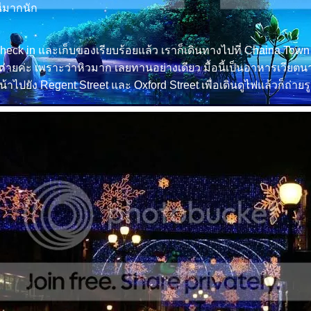
ีมากนัก
 Check in และเก็บของเรียบร้อยแล้ว เราก็เดินทางไปที่ Chaina Town
ถ่ายค่ะ เพราะว่าหิวมาก เลยทานอย่างเดียว มื้อนี้เป็นอาหารเวียตน
น้าไปยัง Regent Street และ Oxford Street เพื่อเดินดูไฟแล้วก็ถ่ายรู