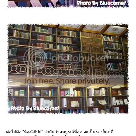
ต่อไปคือ "ห้องอียิปต์" ว่ากันว่าสมบูรณ์ที่สุด จะเป็นรองก็แต่ที่