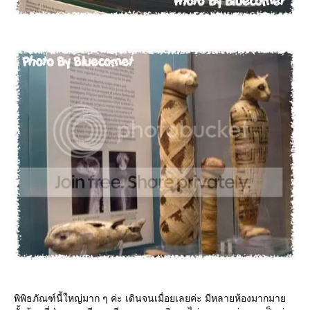
พิพิธภัณฑ์นี้ใหญ่มาก ๆ ค่ะ เดินจนเมื่อยเลยค่ะ มีหลายห้องมากมา