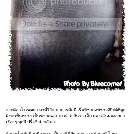
จากศิลาโรเซตตา มาที่วิวัฒนาการมัมมี่ เริ่มที่ซากศพชาวอียิปต์ที่ถูก
ฝังบนพื้นทราย เป็นซากศพสมบูรณ์ ว่ากันว่า เล็บ และเส้นผมงอกมา
เรื่อยๆ ทุกปี ปรื๋อ!! น่ากลัวอ่ะ
ถัดมาเป็นมัมมี่สตรี ระบุว่าเป็นสตรีที่มีฐานะและหน้าตาดี โครง