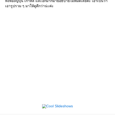
ทั้งห้องญี่ปุ่น เกาหลี และอีกมากมายอธิบายไม่หมดเลยค่ะ เอาเป็นว่า
เอารูปรวม ๆ มาให้ดูดีกว่าน่ะค่ะ
Cool Slideshows