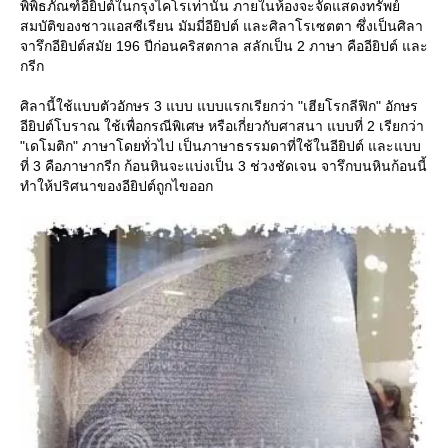
พิพิธภัณฑ์อียิปต์ในกรุงไคโรเท่านั้น ภายในห้องจะจัดแสดงทรัพย์
สมบัติของชาวแอสซีเรียน มัมมี่อียิปต์ และศิลาโรเซตตา ซึ่งเป็นศิลา
จารึกอียิปต์สมัย 196 ปีก่อนคริสตกาล สลักเป็น 2 ภาษา คืออียิปต์ และ
กรีก
ศิลานี้ใช้แบบตัวอักษร 3 แบบ แบบแรกเรียกว่า "เฮียโรกลีฟิก" อักษร
อียิปต์โบราณ ใช้เพื่อกรณีพิเศษ หรือเกี่ยวกับศาสนา แบบที่ 2 เรียกว่า
"เดโมติก" ภาษาโดยทั่วไป เป็นภาษาธรรมดาที่ใช้ในอียิปต์ และแบบ
ที่ 3 คือภาษากรีก ก้อนหินจะแบ่งเป็น 3 ช่วงชัดเจน จารึกบนหินก้อนนี้
ทำให้ปริศนาของอียิปต์ถูกไขออก