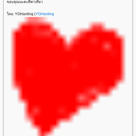
ขอบคุณนะคะที่พาเที่ยว
ดย: YGHarding (
YGHarding