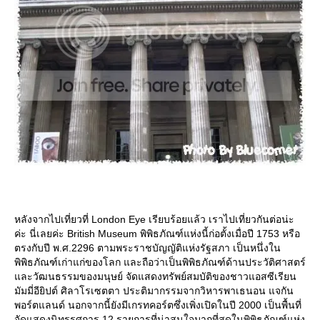
หลังจากไปเที่ยวที่ London Eye เรียบร้อยแล้ว เราไปเที่ยวกันต่อน่ะ
ค่ะ นี่เลยค่ะ British Museum พิพิธภัณฑ์แห่งนี้ก่อตั้งเมื่อปี 1753 หรือ
ตรงกับปี พ.ศ.2296 ตามพระราชบัญญัติแห่งรัฐสภา เป็นหนึ่งใน
พิพิธภัณฑ์เก่าแก่ของโลก และถือว่าเป็นพิพิธภัณฑ์ด้านประวัติศาสตร์
ละวัฒนธรรมของมนุษย์ จัดแสดงทรัพย์สมบัติของชาวแอสซีเรียน
มัมมี่อียิปต์ ศิลาโรเซตตา ประติมากรรมจากวิหารพาเธนอน แจกัน
พอร์ตแลนด์ นอกจากนี้ยังมีเกรทคอร์ตซึ่งเพิ่งเปิดในปี 2000 เป็นพื้นที่
จัดแสดงนิทรรศการ 12 รายการที่น่าสนใจมากที่สุดในพิพิธภัณฑ์แห่ง