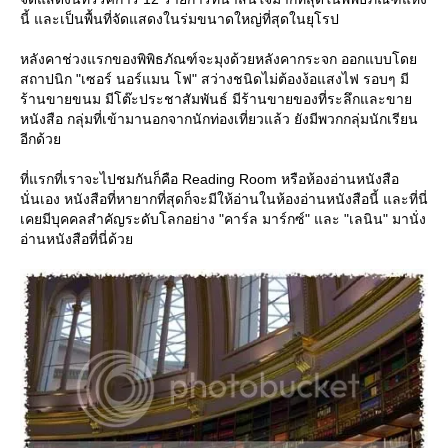
นี้ และเป็นพื้นที่จัดแสดงในร่มขนาดใหญ่ที่สุดในยุโรป
หลังคาช่วงแรกของพิพิธภัณฑ์จะมุงด้วยหลังคากระจก ออกแบบโด
สถาปนิก "เซอร์ นอร์แมน โฟ" สว่างชนิดไม่ต้องง้อแสงไฟ รอบๆ มี
ร้านขายขนม มีโต๊ะประชาสัมพันธ์ มีร้านขายของที่ระลึกและขา
หนังสือ กลุ่มที่เข้ามานอกจากนักท่องเที่ยวแล้ว ยังมีพวกกลุ่มนักเรียน
อีกด้ว
ที่แรกที่เราจะไปชมกันก็คือ Reading Room หรือห้องอ่านหนังสือ
นั่นเอง หนังสือที่หายากที่สุดก็จะมีให้อ่านในห้องอ่านหนังสือนี้ และที่นี่
เคยมีบุคคลสำคัญระดับโลกอย่าง "คาร์ล มาร์กซ์" และ "เลนิน" มานั่ง
อ่านหนังสือที่นี่ด้ว