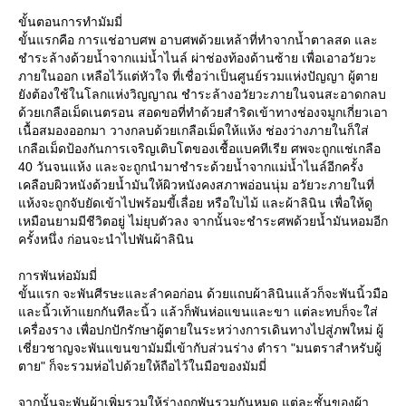
ขั้นตอนการทำมัมมี่
ขั้นแรกคือ การแช่อาบศพ อาบศพด้วยเหล้าที่ทำจากน้ำตาลสด และ
ชำระล้างด้วยน้ำจากแม่น้ำไนล์ ผ่าช่องท้องด้านซ้าย เพื่อเอาอวัยวะ
ภายในออก เหลือไว้แต่หัวใจ ที่เชื่อว่าเป็นศูนย์รวมแห่งปัญญา ผู้ตา
ังต้องใช้ในโลกแห่งวิญญาณ ชำระล้างอวัยวะภายในจนสะอาดกลบ
ด้วยเกลือเม็ดเนตรอน สอดขอที่ทำด้วยสำริดเข้าทางช่องจมูกเกี่ยวเอา
เนื้อสมองออกมา วางกลบด้วยเกลือเม็ดให้แห้ง ช่องว่างภายในก็ใส่
เกลือเม็ดป้องกันการเจริญเติบโตของเชื้อแบคทีเรีย ศพจะถูกแช่เกลือ
40 วันจนแห้ง และจะถูกนำมาชำระด้วยน้ำจากแม่น้ำไนล์อีกครั้ง
เคลือบผิวหนังด้วยน้ำมันให้ผิวหนังคงสภาพอ่อนนุ่ม อวัยวะภายในที่
ห้งจะถูกจับยัดเข้าไปพร้อมขี้เลื่อย หรือใบไม้ และผ้าลินิน เพื่อให้ดู
เหมือนยามมีชีวิตอยู่ ไม่ยุบตัวลง จากนั้นจะชำระศพด้วยน้ำมันหอมอีก
ครั้งหนึ่ง ก่อนจะนำไปพันผ้าลินิน
การพันห่อมัมมี่
ขั้นแรก จะพันศีรษะและลำคอก่อน ด้วยแถบผ้าลินินแล้วก็จะพันนิ้วมือ
ละนิ้วเท้าแยกกันทีละนิ้ว แล้วก็พันห่อแขนและขา แต่ละทบก็จะใส่
เครื่องราง เพื่อปกปักรักษาผู้ตายในระหว่างการเดินทางไปสู่ภพใหม่ ผู้
เชี่ยวชาญจะพันแขนขามัมมี่เข้ากับส่วนร่าง ตำรา "มนตราสำหรับผู้
ตาย" ก็จะรวมห่อไปด้วยให้ถือไว้ในมือของมัมมี่
จากนั้นจะพันผ้าเพิ่มรวมให้ร่างถูกพันรวมกันหมด แต่ละชั้นของผ้า