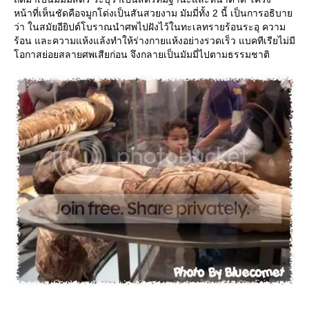
หน้าที่เห็นชัดคือจมูกโด่งเป็นสันสวยงาม มัมมี่ทั้ง 2 นี้ เป็นการอธิบา
ว่า ในสมัยอียิปต์โบราณนำศพไปฝังไว้ในทะเลทรายร้อนระอุ ความ
ร้อน และความแห้งแล้งทำให้ร่างกายแห้งอย่างรวดเร็ว แบคทีเรียไม่มี
อกาสย่อยสลายศพเสียก่อน จึงกลายเป็นมัมมี่ไปตามธรรมชาติ