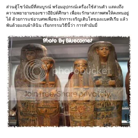
ส่วนตู้โชว์มัมมี่ที่สมบูรณ์ พร้อมอุปกรณ์เครื่องใช้ส่วนตัว แสดงถึง
ความพยายามของชาวอียิปต์ศึกษา เพื่อจะรักษาสภาพศพให้คงทนอยู่
ได้ ด้วยการแช่อาบศพเพื่อชะงักการเจริญเติบโตของแบคทีเรีย แล้ว
พันด้วยแถบผ้าลินิน เรียกกรรมวิธีนี้ว่า การทำมัมมี่