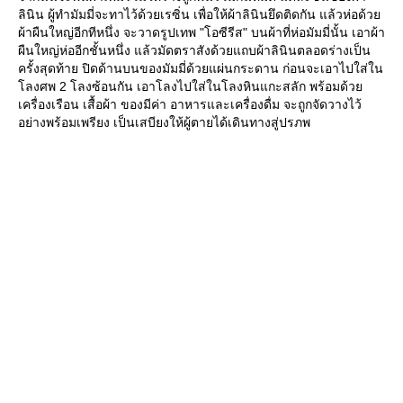
ลินิน ผู้ทำมัมมี่จะทาไว้ด้วยเรซิ่น เพื่อให้ผ้าลินินยึดติดกัน แล้วห่อด้ว
ผ้าผืนใหญ่อีกทีหนึ่ง จะวาดรูปเทพ "โอซีรีส" บนผ้าที่ห่อมัมมี่นั้น เอาผ้า
ผืนใหญ่ห่ออีกชั้นหนึ่ง แล้วมัดตราสังด้วยแถบผ้าลินินตลอดร่างเป็น
ครั้งสุดท้าย ปิดด้านบนของมัมมี่ด้วยแผ่นกระดาน ก่อนจะเอาไปใส่ใน
ลงศพ 2 โลงซ้อนกัน เอาโลงไปใส่ในโลงหินแกะสลัก พร้อมด้ว
เครื่องเรือน เสื้อผ้า ของมีค่า อาหารและเครื่องดื่ม จะถูกจัดวางไว้
อย่างพร้อมเพรียง เป็นเสบียงให้ผู้ตายได้เดินทางสู่ปรภพ