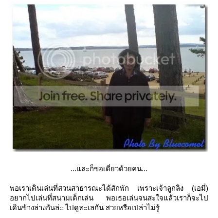
...และก็ขอเดี่ยวด้วยคน...
พอเราเดินเล่นที่สวนสาธารณะได้สักพัก เพราะเจ้าลูกลิง (เอมี่)
อยากไปเล่นที่สนามเด็กเล่น พอเธอเล่นจนสะใจแล้วเราก็จะไป
เดินข้างล่างกันล่ะ ไปดูทะเลกัน สวยหรือเปล่าไม่รู้