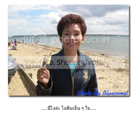
.....นี่ไงล่ะ ไอติมเย็น ๆ ใจ.....