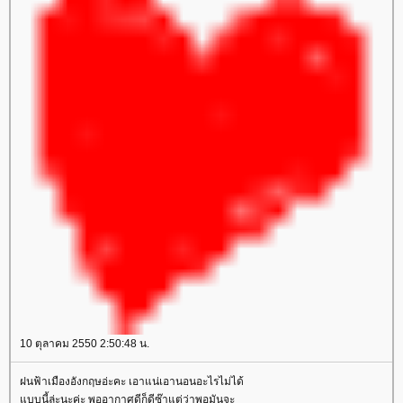
10 ตุลาคม 2550 2:50:48 น.
ฝนฟ้าเมืองอังกฤษอ่ะคะ เอาแน่เอานอนอะไรไม่ได้
บบนี้ล่ะนะค่ะ พออากาศดีก็ดีซ๊าแต่ว่าพอมันจะ