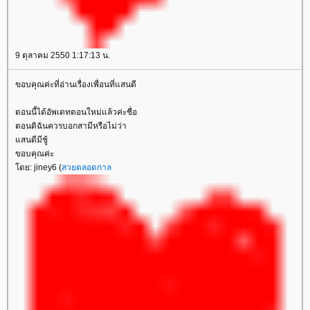
9 ตุลาคม 2550 1:17:13 น.
ขอบคุณค่ะที่อ่านเรื่องเพื่อนที่แสนดี
ตอนนี้ได้อัพเดทตอนใหม่แล้วค่ะชื่อ
ตอนดิฉันควรบอกสามีหรือไม่ว่า
สนดีมีชู้
ขอบคุณค่ะ
ดย: jiney6 (
สวยตลอดกาล