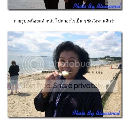
ถ่ายรูปเหนื่อยแล้วหล่ะ ไปหาอะไรเย็น ๆ ชื่นใจทานดีกว่า