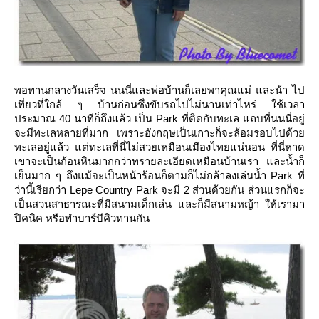
พอทานกลางวันเสร็จ นนนี่และพ่อบ้านก็เลยพาคุณแม่ และน้า ไป
เที่ยวที่ใกล้ ๆ บ้านก่อนซึ่งขับรถไปไม่นานเท่าไหร่ ใช้เวลา
ประมาณ 40 นาทีก็ถึงแล้ว เป็น Park ที่ติดกับทะเล แถบที่นนนี่อยู่
จะมีทะเลหลายที่มาก เพราะอังกฤษเป็นเกาะก็จะล้อมรอบไปด้ว
ทะเลอยู่แล้ว แต่ทะเลที่นี่ไม่สวยเหมือนเมืองไทยแน่นอน ที่นี่หาด
เขาจะเป็นก้อนหินมากกว่าทรายละเอียดเหมือนบ้านเรา และน้ำก็
เย็นมาก ๆ ถึงแม้จะเป็นหน้าร้อนก็ตามก็ไม่กล้าลงเล่นน้ำ Park ที่
ว่านี้เรียกว่า Lepe Country Park จะมี 2 ส่วนด้วยกัน ส่วนแรกก็จะ
เป็นสวนสาธารณะที่มีสนามเด็กเล่น และก็มีสนามหญ้า ให้เรามา
ปิคนิค หรือทำบาร์บีคิวทานกัน