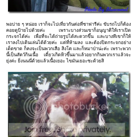
พอบ่าย ๆ หน่อย เราก็จะไปเที่ยวกันต่อที่ซาฟารีค่ะ ขับรถไปก็ต้อง
คอยดูป้ายไปด้วยค่ะ เพราะบางส่วนเขาก็อนุญาติให้เราเปิด
กระจกได้ค่ะ เพื่อที่จะได้ถ่ายรูปได้สะดวกขึ้น และบางทีเขาก็ให้
เราลงไปเดินเล่นได้ด้วยค่ะ แต่ที่ห้ามลง และต้องปิดกระจกอย่าง
เด็ดขาด ก็คงจะเป็นพวกเสือ สิงโต และก็หมาป่าน่ะค่ะ เพราะพวก
นี้เป็นสัตว์กินเนื้อ เดี๋ยวเกิดหิวขึ้นมาแล้วอยากกินพวกเราแล้วจะ
ุ่งค่ะ ยิ่งนนนี่ด้วยแล้วเนื้อเยอะ ไขมันเยอะซะด้วยสิ