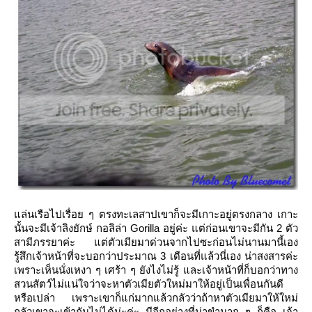
ล่นเรือไปเรื่อย ๆ ตรงทะเลสาปเขาก็จะมีเกาะอยู่ตรงกลาง เกาะ
นั้นจะมีเจ้าลิงยักษ์ กอลิล่า Gorilla อยู่ค่ะ แต่ก่อนเขาจะมีกัน 2 ตัว
สามีภรรยาค่ะ แต่ตัวเมียมาด่วนจากไปซะก่อนไม่นานมานี้เอง
รู้สึกเจ้าหน้าที่จะบอกว่าประมาณ 3 เดือนที่แล้วนี่เอง น่าสงสารค่ะ
เพราะเห็นนั่งเหงา ๆ เศร้า ๆ ยังไงไม่รู้ และเจ้าหน้าที่ก็บอกว่าทาง
สวนสัตว์ไม่แน่ใจว่าจะหาตัวเมียตัวใหม่มาให้อยู่เป็นเพื่อนกันดี
หรือเปล่า เพราะเขาก็แก่มากแล้วกลัวว่าถ้าหาตัวเมียมาให้ใหม่
กลัวเขาจะเข้ากันไม่ได้น่ะค่ะ มีอีกอย่างที่น่าขำมาก ๆ ก็คือ เจ้า