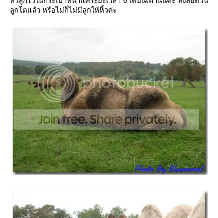
หิ้วลูกไว้ในกระเป๋าหน้าแค่ระยะเวลา 6 เดือนเท่านั้นค่ะ สงสัยตัวนี้
ลูกโตแล้ว หรือไม่ก็ไม่มีลูกให้หิ้วค่ะ