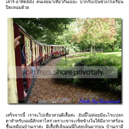
เสาร์-อาทิตย์มั๊ง คนเลยมาเที่ยวกันเยอะ บวกกับเป็นช่วงโรงเรียน
ปิดเทอมด้ว
เสร็จจากนี้ เราจะไปเที่ยวสวนผีเสื้อค่ะ อันนี้ไม่ค่อยมีอะไรแปลก
ตาสำหรับนนนี่สักเท่าไหร่ เพราะเขาจะเซ็ทข้างในให้มีอากาศร้อน
ชื้นเหมือนบ้านเราค่ะ ผีเสื้อที่เห็นนนนี่ก็เคยเห็นมาก่อน บ้านเรามี