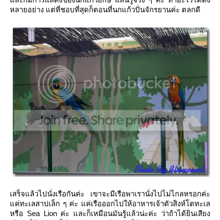
หลายอย่าง แต่ที่ชอบที่สุดก็ตอนที่นกแก้วปั่นจักรยานค่ะ ตลกดี
เสร็จแล้วไปนั่งเรือกันค่ะ เขาจะมีเรือพาเรานั่งไปไม่ไกลหรอกค่ะ
ค่ทะเลสาปเล็ก ๆ ค่ะ แค่เรือออกไปให้อาหารเจ้าตัวสิงห์โตทะเล
หรือ Sea Lion ค่ะ และก็เหมือนมันรู้แล้วน่ะค่ะ ว่าถ้าได้ยินเสียง