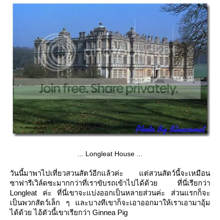
... Longleat House ...
วันนี้มาพาไปเที่ยวสวนสัตว์อีกแล้วค่ะ แต่สวนสัตว์นี้จะเหมือน
ซาฟารีเวิล์ดซะมากกว่าที่เราขับรถเข้าไปได้ด้วย ที่นี่เรียกว่า
Longleat ค่ะ ที่นี่เขาจะแบ่งออกเป็นหลายส่วนค่ะ ส่วนแรกก็จะ
เป็นพวกสัตว์เล็ก ๆ และบางทีเขาก็จะเอาออกมาให้เราเอามาอุ้ม
ได้ด้วย ไอ้ตัวนี้เขาเรียกว่า Ginnea Pig