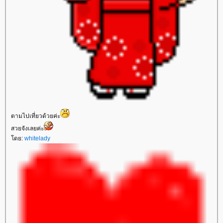
ตามไปเที่ยวด้วยค่ะ
สวยจังเลยค่ะ
ดย:
whitelady