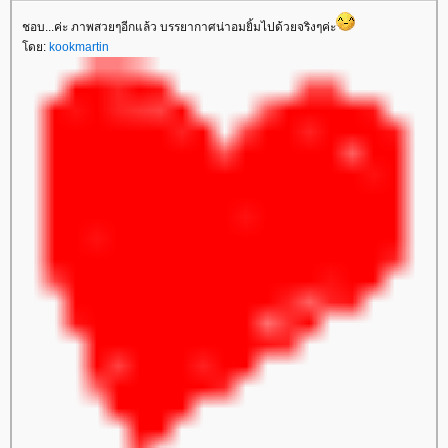
ชอบ...ค่ะ ภาพสวยๆอีกแล้ว บรรยากาศน่าอมยิ้มไปด้วยจริงๆค่ะ
ดย:
kookmartin