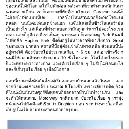
เหลือไปเลยก็แล้วกันน่ะ คือเมื่อเดือนเมษายนที่ผ่านมาครอบครัว
ของนนนี่ได้มีโอกาสได้ไปพักผ่อน หลังจากที่เราทำงานหนักกันมา
นานหลายเดือน เราก็เลยจองที่พักที่เขาเรียกว่า Caravan นนนี่ก็
ไม่เคยไปพักแบบนี้เลย เวลาไปไหนส่วนมากก็จะพักโรงแรม
ตลอด นนนี่เคยเห็นแต่ข้างนอก แต่ไม่เคยเห็นข้างในเลยว่ามัน
เป็นอย่างไร แต่เพื่อนที่ทำงานบอกว่ามันถูกกว่าเราไปจองโรงแรม
เยอะ และก็ดูดีกว่าที่เราเห็นจากภายนอก ก็เลยลองดู Park ที่นนนี่
ไปพักชื่อ Hopton Park ซึ่งตั้งอยู่ไม่ห่างจากที่เขาเรียกว่า Great
Yarmouth มากนัก สถานที่นี้อยู่ค่อนข้างไปทางเหนือ ส่วนนนนี่น่ะ
อยู่ทางใต้ ต้องขับรถไปประมาณเกือบ ๆ 6 ชม. แต่เอาเข้าจริง ๆ
นนนี่ใช้เวลาเดินทางประมาณ 10 ชั่วโมงแน่ะ ก็ไม่ได้อะไรหรอก
ก็แวะพักระหว่างทางบ้าง แวะเที่ยวไปเรื่อย ๆ ไม่รีบไม่ร้อนอะไร
ละก็เก็บรูปไปเรื่อย ๆ เมื่อมีโอกาส
ตอนนี้เรามาตั้งต้นกันตั้งแต่เริ่มออกจากบ้านเลยแล้วกันน่ะ ออก
จากบ้านแต่เช้าเลยจ้า ประมาณ 6 โมงเช้า เพราะเลี่ยงรถติด ก็วัน
ที่ไปน่ะมันเป็นวันศุกร์ซึ่งทุกคนก็ออกจากบ้านไปทำงานกัน และ
จะทำให้ถนนสาย Motorway รถติดมาก ขับรถไปเรื่อย ๆ เรามุ่ง
หน้าตรงไปยังเมืองที่เรียกว่า Brighton ก่อน ระหว่างทางก็อดที่จะ
เก็บรูปไม่ได้ ตามประสาคนบ้าถ่ายรูปน่ะ