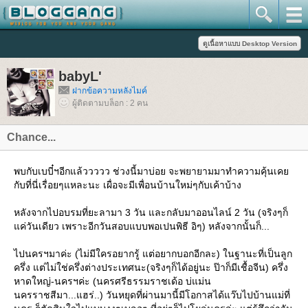
babyL'
ฝากข้อความหลังไมค์
ผู้ติดตามบล็อก : 2 คน
Chance...
พบกับเบบี๋ฯอีกแล้ววววว ช่วงนี้มาบ่อย จะพยายามมาทำความคุ้นเค
กับที่นี่เรื่อยๆแหละนะ เผื่อจะมีเพื่อนบ้านใหม่ๆกับเค้าบ้าง
หลังจากไปอบรมที่ยะลามา 3 วัน และกลับมาออนไลน์ 2 วัน (จริงๆก็
ค่วันเดียว เพราะอีกวันสอบแบบพอเปนพิธี อิๆ) หลังจากนั้นก็...
ไปนครฯมาค่ะ (ไม่มีใครอยากรู้ แต่อยากบอกอีกละ) ในฐานะที่เป็นลูก
ครึ่ง แต่ไม่ใช่ครึ่งต่างประเทศนะ(จริงๆก็ได้อยู่นะ ป๊าก็มีเชื้อจีน) ครึ่ง
หาดใหญ่-นครฯค่ะ (นครศรีธรรมราชเด้อ บ่แม่น
นครราชสีมา...แฮร่..) วันหยุดที่ผ่านมานี้มีโอกาสได้แว๊บไปบ้านแม่ที่