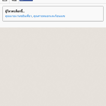
ผู้โหวตบล็อกนี้...
คุณนายแว่นขยันเที่ยว
,
คุณสายหมอกและก้อนเมฆ