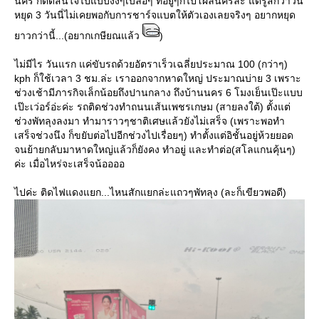
นคร ก็ตัดสินใจไปแบบงงๆเบลอๆ ที่อยู่ๆก็ไปโผล่นครล่ะ แต่รู้สึกว่าวัน
หยุด 3 วันนี่ไม่เคยพอกับการชาร์จแบตให้ตัวเองเลยจริงๆ อยากหยุด
าวกว่านี้...(อยากเกษียณแล้ว
)
ไม่มีไร วันแรก แค่ขับรถด้วยอัตราเร็วเฉลี่ยประมาณ 100 (กว่าๆ)
kph ก็ใช้เวลา 3 ชม.ล่ะ เราออกจากหาดใหญ่ ประมาณบ่าย 3 เพราะ
ช่วงเช้ามีภารกิจเล็กน้อยถึงปานกลาง ถึงบ้านนคร 6 โมงเย็นเป๊ะแบบ
เป๊ะเว่อร์อ่ะค่ะ รถติดช่วงทำถนนเส้นเพชรเกษม (สายลงใต้) ตั้งแต่
ช่วงพัทลุงลงมา ทำมาราวๆชาติเศษแล้วยังไม่เสร็จ (เพราะพอทำ
เสร็จช่วงนึง ก็ขยับต่อไปอีกช่วงไปเรื่อยๆ) ทำตั้งแต่อิชั้นอยู่ห้วยยอด
จนย้ายกลับมาหาดใหญ่แล้วก็ยังคง ทำอยู่ และทำต่อ(สโลแกนคุ้นๆ)
ค่ะ เมื่อไหร่จะเสร็จน้ออออ
ไปค่ะ ติดไฟแดงแยก...ไหนสักแยกล่ะแถวๆพัทลุง (ละก็เขียวพอดี)