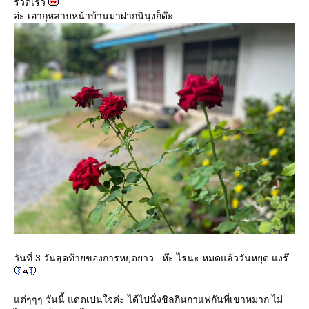
รวดเร็ว
อ่ะ เอากุหลาบหน้าบ้านมาฝากนินุงก็ด๊ะ
วันที่ 3 วันสุดท้ายของการหยุดยาว...ห๊ะ ไรนะ หมดแล้ววันหยุด แงร๊
ต่ๆๆๆ วันนี้ แดดเปนใจค่ะ ได้ไปนั่งชิลกินกาแฟกันที่เขาหมาก ไม่