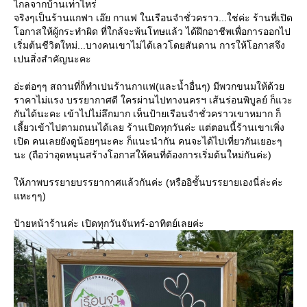
ไกลจากบ้านเท่าไหร่
จริงๆเป็นร้านแกฟา เอ๊ย กาแฟ ในเรือนจำชั่วคราว...ใช่ค่ะ ร้านที่เปิด
อกาสให้ผู้กระทำผิด ที่ใกล้จะพ้นโทษแล้ว ได้ฝึกอาชีพเพื่อการออกไป
เริ่มต้นชีวิตใหม่...บางคนเขาไม่ได้เลวโดยสันดาน การให้โอกาสจึง
เปนสิ่งสำคัญนะคะ
อ่ะต่อๆๆ สถานที่ก็ทำเปนร้านกาแฟ(และน้ำอื่นๆ) มีพวกขนมให้ด้ว
ราคาไม่แรง บรรยากาศดี ใครผ่านไปทางนครฯ เส้นร่อนพิบูลย์ ก็แวะ
กันได้นะคะ เข้าไปไม่ลึกมาก เห็นป้ายเรือนจำชั่วคราวเขาหมาก ก็
เลี้ยวเข้าไปตามถนนได้เลย ร้านเปิดทุกวันค่ะ แต่ตอนนี้ร้านเขาเพิ่ง
เปิด คนเลยยังดูน้อยๆนะคะ ก็แนะนำกัน คนจะได้ไปเที่ยวกันเยอะๆ
นะ (ถือว่าอุดหนุนสร้างโอกาสให้คนที่ต้องการเริ่มต้นใหม่กันค่ะ)
ห้ภาพบรรยายบรรยากาศแล้วกันค่ะ (หรืออิชั้นบรรยายเองนี่ล่ะค่ะ
หะๆๆ)
ป้ายหน้าร้านค่ะ เปิดทุกวันจันทร์-อาทิตย์เลยค่ะ