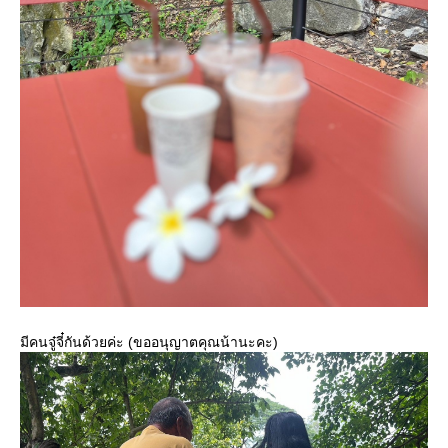
มีคนจู๋จี๋กันด้วยค่ะ (ขออนุญาตคุณน้านะคะ)