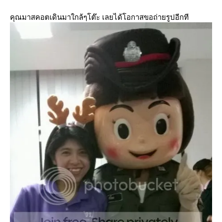
คุณมาสคอตเดินมาใกล้ๆโต๊ะ เลยได้โอกาสขอถ่ายรูปอีกที