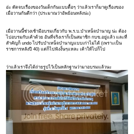
อ่ะ ตัดจบเรื่องของวันเด็กกันแบบดื้อๆ ว่าแล้วเราก็มาดูเรื่องของ
เมื่อวานกันดีกว่า (ประมาณว่าอัพย้อนหลังน่ะ)
เมื่อวานนี้ช่วงเช้ามีอบรมเกี่ยวกับ พ.ร.บ.บำเหน็จบำนาญ น่ะ ต้อง
ไปอบรมกับเค้าด้วย อันที่จริงเราก็เป็นสมาชิก กบข.อยู่แล้ว และที่
สำคัญก็ undo ไปรับบำเหน็จบำนาญแบบเก่าไม่ได้ (เพราะเป็น
ราชการหลังปี 40) แต่ก็ไปฟังงั้นๆแหละ เค้าให้ไปก็ไป
ว่าแล้วเราจึงได้ถ่ายรูปไว้เป็นหลักฐานว่ามาอบรมแล้วนะ