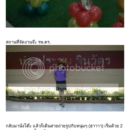
สถานที่จัดงานจ๊ะ รพ.ตร.
กลับมานั่งโต๊ะ แล้วก็เดินสายถ่ายรูปกับหนุ่มๆ (ฮาาาา) เริ่มด้วย 2