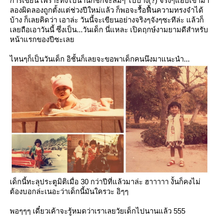
การเขียน เพราะทิ้งไปนานก็ชักจะลืมๆ ไปบ้าง(?) จริงๆแอบเข้ามา
ลองผิดลองถูกตั้งแต่ช่วงปีใหม่แล้ว ก็พอจะรื้อฟื้นความทรงจำได้
บ้าง ก็เลยคิดว่า เอาล่ะ วันนี้จะเขียนอย่างจริงๆจังๆซะทีล่ะ แล้วก็
เลยถือเอาวันนี้ ซึ่งเป็น...วันเด็ก นี่แหละ เปิดฤกษ์งามยามดีสำหรับ
หน้าแรกของปีซะเล
ไหนๆก็เป็นวันเด็ก อิชั้นก็เลยจะขอพาเด็กคนนึงมาแนะนำ...
เด็กนี้ทะลุประตูมิติเมื่อ 30 กว่าปีที่แล้วมาล่ะ ฮาาาาา งั้นก็คงไม่
ต้องบอกล่ะเนอะว่าเด็กนี้มันใครวะ อิๆๆ
พอๆๆๆ เดี๋ยวเค้าจะรู้หมดว่าเราเลยวัยเด็กไปนานแล้ว 555