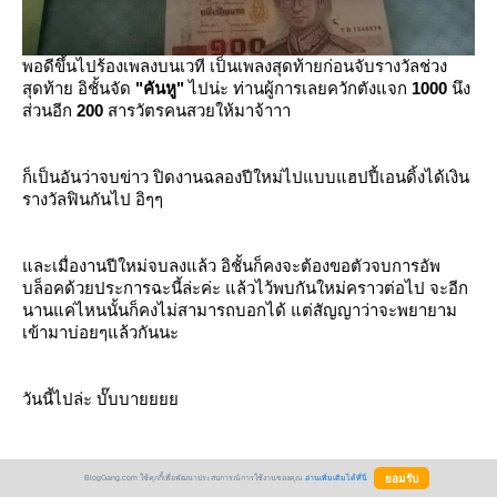
พอดีขึ้นไปร้องเพลงบนเวที เป็นเพลงสุดท้ายก่อนจับรางวัลช่วง
สุดท้าย อิชั้นจัด
"คันหู"
ไปน่ะ ท่านผู้การเลยควักตังแจก
1000
นึง
ส่วนอีก
200
สารวัตรคนสวยให้มาจ้าาา
ก็เป็นอันว่าจบข่าว ปิดงานฉลองปีใหม่ไปแบบแฮปปี้เอนดิ้งได้เงิน
รางวัลฟินกันไป อิๆๆ
ละเมื่องานปีใหม่จบลงแล้ว อิชั้นก็คงจะต้องขอตัวจบการอัพ
บล็อคด้วยประการฉะนี้ล่ะค่ะ แล้วไว้พบกันใหม่คราวต่อไป จะอีก
นานแค่ไหนนั้นก็คงไม่สามารถบอกได้ แต่สัญญาว่าจะพยายาม
เข้ามาบ่อยๆแล้วกันนะ
วันนี้ไปล่ะ บั๊บบา
bbL'®2015©
BlogGang.com ใช้คุกกี้เพื่อพัฒนาประสบการณ์การใช้งานของคุณ
อ่านเพิ่มเติมได้ที่นี่