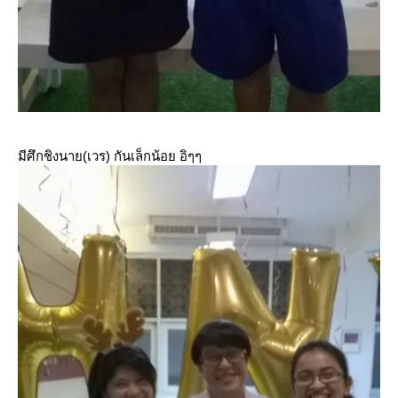
มีศึกชิงนาย(เวร) กันเล็กน้อย อิๆๆ