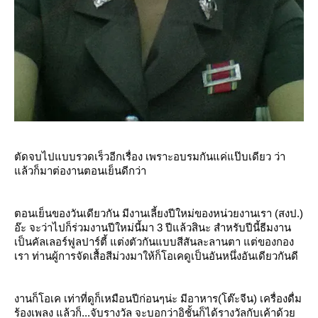
ตัดจบไปแบบรวดเร็วอีกเรื่อง เพราะอบรมกันแค่แป๊บเดียว ว่า
ล้วก็มาต่องานตอนเย็นดีกว่า
ตอนเย็นของวันเดียวกัน มีงานเลี้ยงปีใหม่ของหน่วยงานเรา (สงป.)
อ๊ะ จะว่าไปก็ร่วมงานปีใหม่นี้มา 3 ปีแล้วสินะ สำหรับปีนี้ธีมงาน
เป็นคัลเลอร์ฟูลปาร์ตี้ แต่งตัวกันแบบสีสันละลานตา แต่ของกอง
เรา ท่านผู้การจัดเสื้อสีม่วงมาให้ก็โอเคดูเป็นอันหนึ่งอันเดียวกันดี
งานก็โอเค เท่าที่ดูก็เหมือนปีก่อนๆน่ะ มีอาหาร(โต๊ะจีน) เครื่องดื่ม
ร้องเพลง แล้วก็...จับรางวัล จะบอกว่าอิชั้นก็ได้รางวัลกับเค้าด้ว