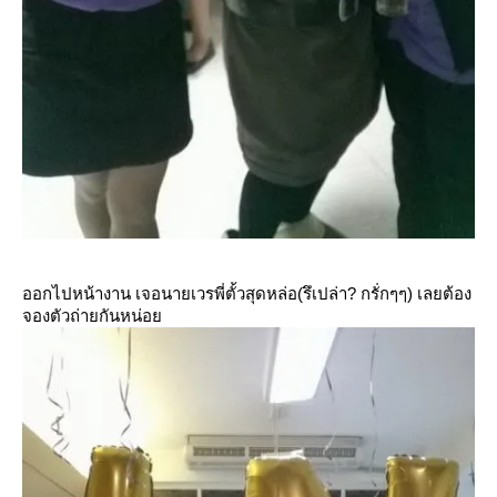
ออกไปหน้างาน เจอนายเวรพี่ตั้วสุดหล่อ(รึเปล่า? กรั่กๆๆ) เลยต้อง
จองตัวถ่ายกันหน่อ