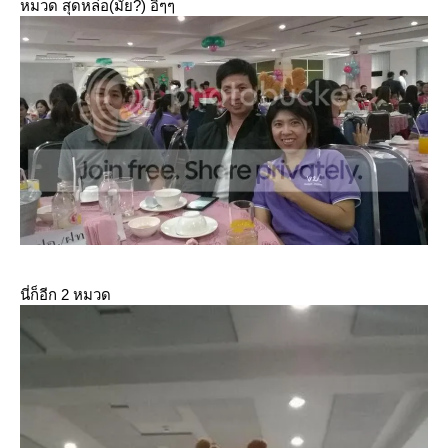
หมวด สุดหล่อ(มั้ย?) อิๆๆ
นี่ก็อีก 2 หมวด