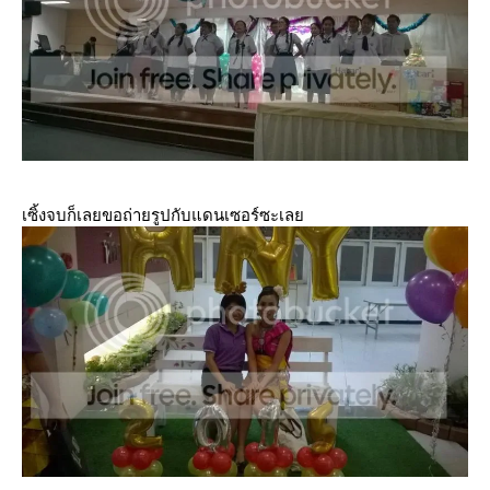
เซิ้งจบก็เลยขอถ่ายรูปกับแดนเซอร์ซะเล