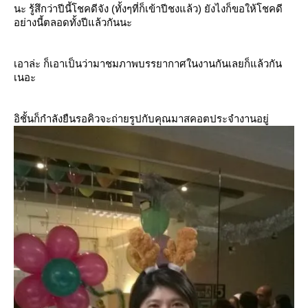
นะ รู้สึกว่าปีนี้โชคดีจัง (ทั้งๆที่ก็เข้าปีชงแล้ว) ยังไงก็ขอให้โชคดี
อย่างนี้ตลอดทั้งปีแล้วกันนะ
เอาล่ะ ก็เอาเป็นว่ามาชมภาพบรรยากาศในงานกันเลยก็แล้วกัน
เนอะ
อิชั้นก็กำลังยืนรอคิวจะถ่ายรูปกับคุณมาสคอตประจำงานอยู่