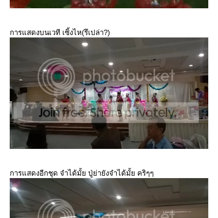
การแสดงบนเวที เซิ้งไห(รึเปล่า?)
การแสดงอีกชุด จำได้มั้ย ปู่ย่ายังจำได้มั้ย คริๆๆ