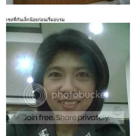
เซลฟี่กันเล็กน้อยก่อนเริ่มอบรม