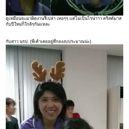
ดูเหมือนจะมาผิดงานรึเปล่า เหอๆๆ แต่ไม่เป็นไรน่าาา คริสต์มาส
กับปีใหม่ก็ใกล้ๆกันแหละ
กับสาว นรป. (พี่เค้าเคยอยู่ที่กองงบประมาณน่ะ)